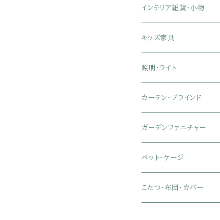
リクライニングチェア
幅151～180cmテレビ台
折りたたみベッド
ひんやりマット（冷却マット
6人用ダイニングテーブル
カウンターテーブル
キーボードスライダー付き
リビングチェア
オフィスデスク
ランドリーラック
インテリア雑貨・小物
クイーン
ハイバックオフィスチェア
ソファベッド
こたつ布団
木製ダイニング
伸縮式テーブル
学習机
スツール・オットマン
オフィス収納
タオルハンガー
タオル
キッズ家具
ローバックオフィスチェア
マットレス
シングル
スチール脚ダイニング
ツインデスク
学習椅子
オフィス雑貨
洗濯カゴ・ワゴン
食器・食器スタンド
絵本ラック・本棚
照明・ライト
フットレスト付きオフィスチェ
セミシングル
セミシングル
セミダブル
デスクセット
ファブリックチェア
オフィス家電
物干しスタンド
キャニスター・ディスペン
ラック・ランドセルラック
シーリングライト
カーテン・ブラインド
肘付きオフィスチェア
シングル
シングル
ダブル
サイドワゴン・チェスト
革・レザー・合皮チェア
トイレ用品
コーヒーサーバー
おもちゃ・キッズ収納
シーリングファンライト
ドレープカーテン
ガーデンファニチャー
肘なしオフィスチェア
セミダブル
セミダブル
クイーン
木製デスク
スチール脚チェア
トイレットペーパーホルダ
エコバッグ
学習机・学習椅子
ペンダントライト
レースカーテン
ガーデンフェンス・アーチ
ペット・ケージ
メッシュオフィスチェア
ダブル
ダブル
キング
ガラスデスク
木脚チェア
バス用品・バスマット
玄関小物・傘
チェア・ベビーチェア・ソフ
スポットライト
カーテンセット
ガーデンテーブル・チェア
ケージ
こたつ・布団・カバー
クイーン
傘・傘立て
クイーン
幅100cm以下デスク
リビング雑貨
キッズベッド
間接照明
ブラインド
人工芝・タイル・マット
その他ペット用品
こたつテーブル