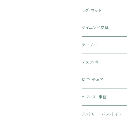
セミシングル
スツール・オットマン
スチールラック・メタルラ
コーナーテレビ台
キッチンワゴン
収納付きベッド
掛け布団
ラグ・マット
シングル
セミシングル
クッションソファ
衣装ケース・壁面収納・ワ
伸縮テレビ台
キッチンカウンター
パネルベッド
敷き布団
ラグ・カーペット
ダイニング家具
セミダブル
シングル
セミシングル
革・レザー・合皮ソファ
キャビネット・サイドボード
テレビスタンド
キッチンラック・冷蔵庫ラ
すのこベッド
布団セット
玄関マット
ダイニングテーブル
テーブル
ダブル
セミダブル
シングル
セミシングル
布張り・ファブリックソフ
ランドリー・トイレ収納
サイドチェスト
隙間収納
脚付きマットレス
枕
キッチンマット
ダイニングチェア・ベンチ
サイドテーブル
デスク・机
クイーン
ダブル
セミダブル
シングル
セミシングル
ソファカバー
玄関収納
幅90cm以下テレビ台
キッチンマット
パイプベッド
タオルケット・ガーゼケッ
フローリングマット
ダイニングテーブルセット
ウッドテーブル
パソコン・オフィスデスク
椅子・チェア
クイーン
ダブル
セミダブル
シングル
突っ張り棚・突っ張りラッ
幅91～120cmテレビ台
キッチン用品
ロフトベッド
ブランケット・毛布
ジョイントマット
2人用ダイニングテーブル
センターテーブル
L字デスク
ダイニングチェア・ベンチ
オフィス・事務
クイーン
ダブル
セミダブル
幅121～150cmテレビ台
キッチン家電
2段ベッド
布団カバー・敷きパッド
4人用ダイニングテーブル
ガラステーブル
収納付きデスク
オフィスチェア
オフィスチェア
ランドリー・バス・トイレ
クイーン
ダブル