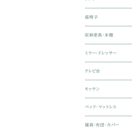
1人掛けソファ
座椅子
2人掛けソファ
1人掛け座椅子
収納家具・本棚
3人掛けソファ
2人掛け座椅子
カラーボックス
ミラー・ドレッサー
フロアソファ・ローソファ
リクライニング座椅子
本棚・書棚
ドレッサー・鏡台
テレビ台
ソファベッド
肘付き座椅子
衣類・タンス・チェスト
ミラー・スタンドミラー
壁面収納・ハイタイプテレ
キッチン
カウチソファ・コーナーソ
座椅子カバー
ハンガーラック
ミドルタイプテレビ台
食器棚・キッチンボード
ベッド・マットレス
リクライニングソファ
ポケットコイル座椅子
ラック・シェルフ
ロータイプテレビ台
レンジ台
ローベッド
寝具・布団・カバー