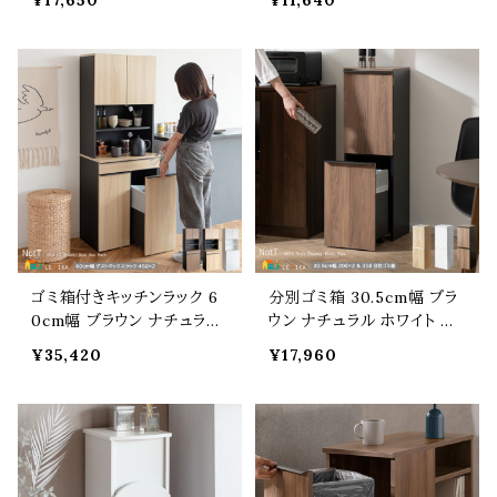
¥17,650
¥11,640
ホワイト 木目柄 大理石柄 く
理石柄 モカ 単色無地 スリ
ずかご ごみ入れ プッシュ
ム コンパクト 省スペース フ
扉 2段 分別ごみ箱 おすす
タ付きゴミ箱 くずかご おす
め おしゃれ 北欧 モダン 幅
すめ おしゃれ 北欧 モダン
25cm 奥行30cm 高さ96c
隠しキャスター付き 幅45cm
m 20リットル スリム コンパ
奥行26.5cm 高さ61cm 45
クト 省スペース 扉付きゴミ
リットル キッチンペール
箱
ゴミ箱付きキッチンラック 6
分別ゴミ箱 30.5cm幅 ブラ
0cm幅 ブラウン ナチュラル
ウン ナチュラル ホワイト 扉
ホワイト ゴミ箱上ラック レン
付きゴミ箱 分別式ごみばこ
¥35,420
¥17,960
ジラック レンジ台 キャスター
おすすめ おしゃれ 北欧 モ
付ゴミ箱 おすすめ おしゃれ
ダン スタイリッシュ キャスタ
北欧 モダン スタイリッシュ
ー付きゴミ箱 20リットルゴミ
2口コンセント付き 可動棚
袋対応 30リットルゴミ袋対
オープン収納 扉付き収納
応 キッチン リビング ダスト
引き出し収納 幅60cm 奥行
ボックス 幅30.5cm 奥行30