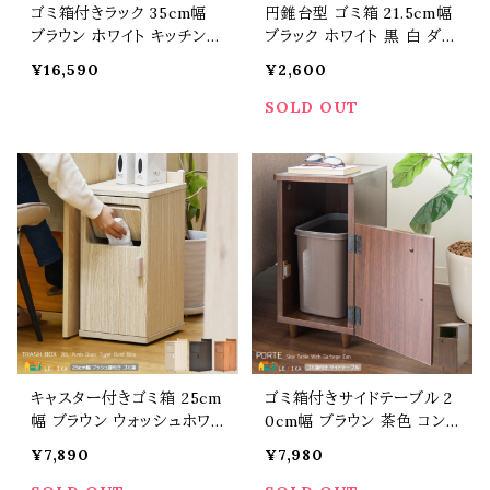
ゴミ箱付きラック 35cm幅
円錐台型 ゴミ箱 21.5cm幅
ブラウン ホワイト キッチン収
ブラック ホワイト 黒 白 ダス
納 ダストボックスラック ゴミ
トボックス トラッシュボック
¥16,590
¥2,600
箱付きキッチンラック 扉付き
ス 二重構造 幅21.5cm 奥
収納 可動棚 おすすめ おし
行21.5cm 高さ26cm おす
SOLD OUT
ゃれ 北欧 モダン スタイリッ
すめ おしゃれ モダン スタイ
シュ 45リットルゴミ袋対応
リッシュ シンプル ベーシッ
プッシュ式扉 幅35cm 奥行
ク 円型ゴミ箱 丸洗い可能
40cm 高さ160cm スリム
洗えるゴミ箱 リビング キッ
隙間収納 コンパクト 収納
チン くずかご ごみ入れ
キャスター付きゴミ箱 25cm
ゴミ箱付きサイドテーブル 2
幅 ブラウン ウォッシュホワイ
0cm幅 ブラウン 茶色 コン
ト ダークブラウン ダストボッ
パクトテーブル ナイトテーブ
¥7,890
¥7,980
クス トラッシュボックス ごみ
ル ソファサイド ベッドサイド