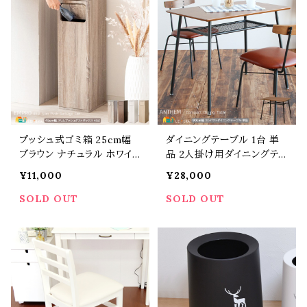
ン スタイリッシュ キッチンペ
m ゴミの分別 2連式 引き出
ール 引き出し式 ドロワーゴ
し付き ドロワーゴミ箱 キッ
ミ箱 コンパクト 省スペース
チンペール くずかご くず入
スリム キャスター付き
れ ごみ入れ 春 夏 秋 冬
プッシュ式ゴミ箱 25cm幅
ダイニングテーブル 1台 単
ブラウン ナチュラル ホワイト
品 2人掛け用ダイニングテ
グレージュ 茶色 白 プッシュ
ーブル ブラウン 茶色 90cm
¥11,000
¥28,000
扉 プッシュ式ダストボックス
幅 正方形 幅90cm 奥行60
おすすめ おしゃれ 北欧 モ
cm 高さ72cm 収納棚付き
SOLD OUT
SOLD OUT
ダン スタイリッシュ 木目調
テーブル 食卓 食卓机 棚板
幅25cm 奥行き30cm 高さ
付きテーブル おすすめ おし
80cm プッシュペール プッ
ゃれ 北欧 コンパクトテーブ
シュ扉式ごみばこ 蓋付きゴ
ル 作業台 作業デスク パソ
ミ箱 フタ付 春 夏 秋 冬
コンデスク ワークデスク 送
料無料