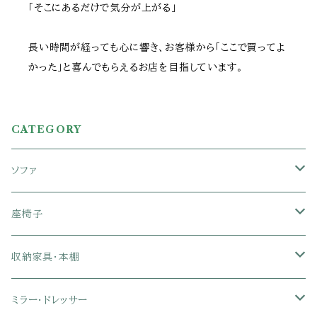
「そこにあるだけで気分が上がる」
長い時間が経っても心に響き、お客様から「ここで買ってよ
かった」と喜んでもらえるお店を目指しています。
CATEGORY
ソファ
1人掛けソファ
座椅子
2人掛けソファ
1人掛け座椅子
収納家具・本棚
3人掛けソファ
2人掛け座椅子
カラーボックス
ミラー・ドレッサー