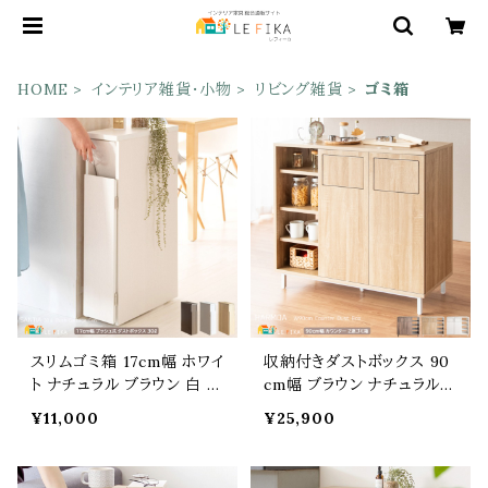
HOME
インテリア雑貨・小物
リビング雑貨
ゴミ箱
スリムゴミ箱 17cm幅 ホワイ
収納付きダストボックス 90
ト ナチュラル ブラウン 白 茶
cm幅 ブラウン ナチュラル
色 ダストボックス 隙間設置
ホワイト 2連タイプ 分別ごみ
¥11,000
¥25,900
キャスター付き プッシュ扉
箱 プッシュ扉付きごみ箱 幅
式 幅17cm 奥行44.5cm 高
90cm 奥行40cm 高さ86c
さ80cm おすすめ おしゃれ
m おすすめ おしゃれ 北欧