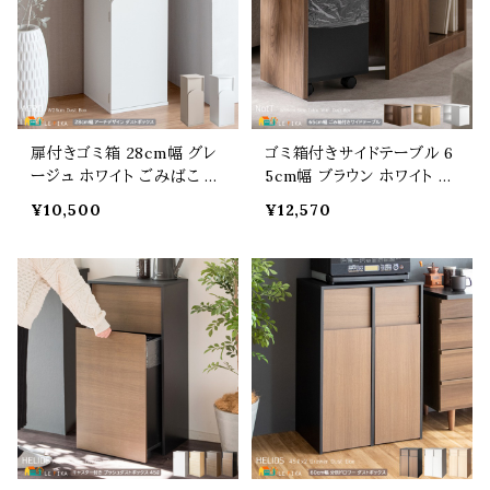
42cm 高さ170cm 収納
cm 高さ100cm ゴミ箱
扉付きゴミ箱 28cm幅 グレ
ゴミ箱付きサイドテーブル 6
ージュ ホワイト ごみばこ プ
5cm幅 ブラウン ホワイト ナ
ッシュ扉式ゴミ箱 ダストボッ
チュラル サイドテーブル ソフ
¥10,500
¥12,570
クス おすすめ おしゃれ モダ
ァサイド ベッドサイド おすす
ン スタイリッシュ リビング
め おしゃれ 北欧 モダン ス
キッチン ダイニング スリム
タイリッシュ 木目調 ゴミ箱
コンパクト 省スペース リン
キャスター付きゴミ箱 20リ
グ式 30リットルゴミ袋対応
ットル くずかご ごみいれ ご
幅28cm 奥行30cm 高さ75
みばこ 幅65cm 奥行30cm
cm ごみ入れ くずかご
高さ45cm テーブル