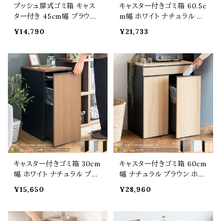
プッシュ扉式ゴミ箱 キャス
キャスター付きゴミ箱 60.5c
ター付き 45cm幅 ブラウン
m幅 ホワイト ナチュラル ブ
ナチュラル ブラウンブラック
ラウンブラック ゴミ箱 ダスト
¥14,790
¥21,733
ホワイト キャスター付ゴミ箱
ボックス くずかご くず入れ
フラット天板 おすすめ おし
幅60.5cm 奥行43cm 高さ
ゃれ 北欧 モダン スタイリッ
90cm おすすめ おしゃれ 北
シュ 木目調 幅45cm 奥行
欧 モダン スタイリッシュ キ
き29.5cm 高さ90cm 大容
ッチンペール プッシュ扉式
量 くずかご ダストボックス
二連式 分別ゴミ箱 ゴミの
45リットルゴミ袋対応
分別 キャスター付き
キャスター付きゴミ箱 30cm
キャスター付きゴミ箱 60cm
幅 ホワイト ナチュラル ブラ
幅 ナチュラル ブラウン ホワ
ウン ゴミ箱 ダストボックス
イト 茶色 白 ダストボックス
¥15,650
¥28,960
くずかご くず入れ 幅30cm
キャスター付き ドロワータイ
奥行45.5cm 高さ70cm お
プ 引き出し収納付ゴミ箱 幅
すすめ おしゃれ 北欧 モダ
60cm 奥行42cm 高さ80c