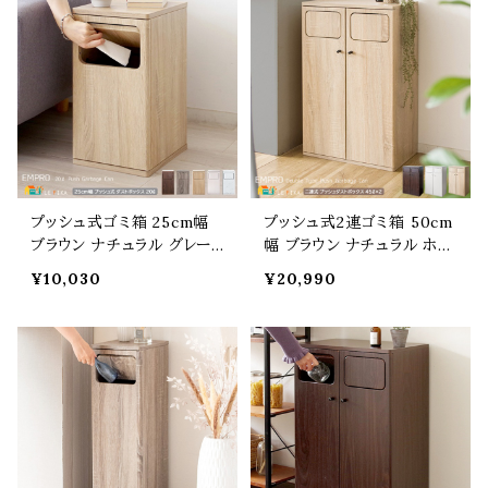
北欧 モダン スタイリッシュ
モダン スタイリッシュ 収納
コンパクト 省スペース 木目
棚付き 45リットル 二連式ダ
調 スリムタイプ ごみ入れ く
ストボックス 両側取り出し
ずかご くず入れ
可能 作業台 くずかご ごみ
入れ
プッシュ式ゴミ箱 25cm幅
プッシュ式2連ゴミ箱 50cm
ブラウン ナチュラル グレー
幅 ブラウン ナチュラル ホワ
ジュ ホワイト 木目柄 大理
イト 茶色 白 ごみばこ プッ
¥10,030
¥20,990
石柄 20リットル ごみばこ
シュ式ダストボックス くずか
プッシュ扉 プッシュ式ダスト
ご ごみ入れ プッシュ扉 2連
ボックス おすすめ おしゃれ
分別式ゴミ箱 おすすめ おし
北欧 モダン 幅25cm 奥行き
ゃれ 北欧 モダン スタイリッ
30cm 高さ48cm サイドテー
シュ 幅50cm 奥行き30cm
ブル フタ付きゴミ箱 20Lポ
高さ80cm 45リットル 分別
リ袋対応 蓋付き くずかご
蓋付き フタ付きゴミ箱