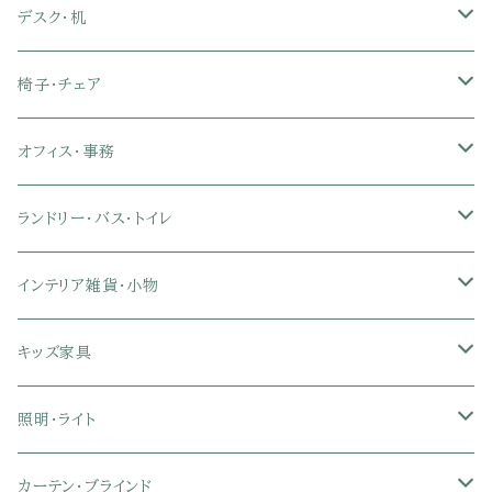
セミダブル
シングル
セミシングル
布張り・ファブリックソファ
ランドリー・トイレ収納
サイドチェスト
隙間収納
脚付きマットレス
枕
キッチンマット
ダイニングチェア・ベンチ
サイドテーブル
デスク・机
クイーン
ダブル
セミダブル
シングル
セミシングル
ソファカバー
玄関収納
幅90cm以下テレビ台
キッチンマット
パイプベッド
タオルケット・ガーゼケット
フローリングマット
ダイニングテーブルセット
ウッドテーブル
パソコン・オフィスデスク
椅子・チェア
クイーン
ダブル
セミダブル
シングル
突っ張り棚・突っ張りラック
幅91～120cmテレビ台
キッチン用品
ロフトベッド
ブランケット・毛布
ジョイントマット
2人用ダイニングテーブルセット
センターテーブル
L字デスク
ダイニングチェア・ベンチ
オフィス・事務
クイーン
ダブル
セミダブル
幅121～150cmテレビ台
キッチン家電
2段ベッド
布団カバー・敷きパッド
4人用ダイニングテーブルセット
ガラステーブル
収納付きデスク
オフィスチェア
オフィスチェア
ランドリー・バス・トイレ
クイーン
ダブル
リクライニングチェア
幅151～180cmテレビ台
折りたたみベッド
ひんやりマット（冷却マット）
6人用ダイニングテーブルセット
カウンターテーブル
キーボードスライダー付きデスク
リビングチェア
オフィスデスク
ランドリーラック
インテリア雑貨・小物
クイーン
ハイバックオフィスチェア
ソファベッド
こたつ布団
木製ダイニング
伸縮式テーブル
学習机
スツール・オットマン
オフィス収納
タオルハンガー
タオル
キッズ家具
ローバックオフィスチェア
マットレス
シングル
スチール脚ダイニング
ツインデスク
学習椅子
オフィス雑貨
洗濯カゴ・ワゴン
食器・食器スタンド
絵本ラック・本棚
照明・ライト
フットレスト付きオフィスチェア
セミシングル
セミシングル
セミダブル
デスクセット
ファブリックチェア
オフィス家電
物干しスタンド
キャニスター・ディスペンサー
ラック・ランドセルラック
シーリングライト
カーテン・ブラインド