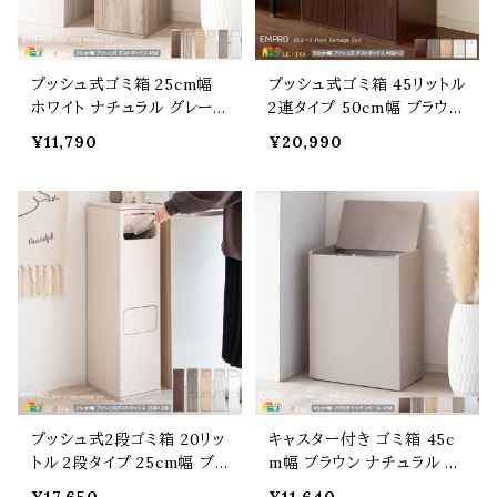
プッシュ式ゴミ箱 25cm幅
プッシュ式ゴミ箱 45リットル
ホワイト ナチュラル グレージ
2連タイプ 50cm幅 ブラウン
ュ ブラウン モカ 木目調柄
ナチュラル グレージュ ホワ
¥11,790
¥20,990
大理石調柄 無地 45リット
イト 木目柄 大理石柄 45L
ル プッシュ式ダストボックス
ごみばこ プッシュ式ダスト
おすすめ おしゃれ 北欧 モ
ボックス くずかご ごみ入れ
ダン スタイリッシュ くずか
プッシュ扉 2連 分別式ゴミ
ご ごみ入れ 幅25cm 奥行
箱 おすすめ おしゃれ 北欧
き30cm 高さ80cm プッシ
モダン 幅50cm 奥行き30c
ュ扉 蓋付きゴミ箱 スリム
m 高さ80cm 45リットル
プッシュ式2段ゴミ箱 20リッ
キャスター付き ゴミ箱 45c
トル 2段タイプ 25cm幅 ブラ
m幅 ブラウン ナチュラル グ
ウン グレージュ ナチュラル
レージュ ホワイト 木目柄 大