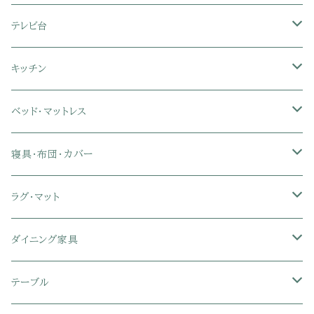
フロアソファ・ローソファ
リクライニング座椅子
本棚・書棚
ドレッサー・鏡台
テレビ台
ソファベッド
肘付き座椅子
衣類・タンス・チェスト
ミラー・スタンドミラー
壁面収納・ハイタイプテレビ台
キッチン
カウチソファ・コーナーソファ
座椅子カバー
ハンガーラック
ミドルタイプテレビ台
食器棚・キッチンボード
ベッド・マットレス
リクライニングソファ
ポケットコイル座椅子
ラック・シェルフ
ロータイプテレビ台
レンジ台
ローベッド
寝具・布団・カバー
セミシングル
スツール・オットマン
スチールラック・メタルラック
コーナーテレビ台
キッチンワゴン
収納付きベッド
掛け布団
ラグ・マット
シングル
セミシングル
クッションソファ
衣装ケース・壁面収納・ワードローブ
伸縮テレビ台
キッチンカウンター
パネルベッド
敷き布団
ラグ・カーペット
ダイニング家具
セミダブル
シングル
セミシングル
革・レザー・合皮ソファ
キャビネット・サイドボード
テレビスタンド
キッチンラック・冷蔵庫ラック
すのこベッド
布団セット
玄関マット
ダイニングテーブル
テーブル
ダブル