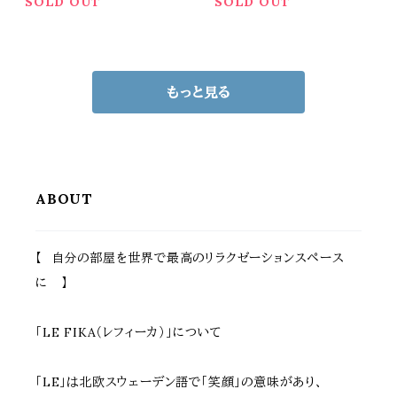
ばこ くずかご ごみ入れ キャ
デスクサイド おすすめ おし
SOLD OUT
SOLD OUT
スター付き プッシュ扉付き
ゃれ 北欧 モダン スタイリッ
幅25cm 奥行32.5cm 高さ5
シュ スリム コンパクト 省ス
4.5cm おすすめ おしゃれ
ペース リビング 寝室 幅20c
北欧 モダン 扉付きゴミ箱 2
m 奥行き29cm 高さ44.5c
もっと見る
0リットルごみ袋対応
m ゴミ箱付き机
ABOUT
【 自分の部屋を世界で最高のリラクゼーションスペース
に 】
「LE FIKA（レフィーカ）」について
「LE」は北欧スウェーデン語で「笑顔」の意味があり、