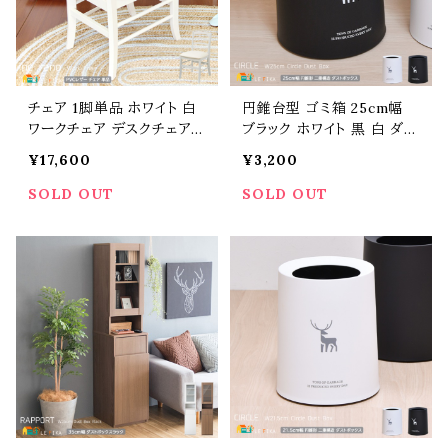
チェア 1脚単品 ホワイト 白
円錐台型 ゴミ箱 25cm幅
ワークチェア デスクチェア
ブラック ホワイト 黒 白 ダス
イス おすすめ おしゃれ 北
トボックス トラッシュボック
¥17,600
¥3,200
欧 幅40.5cm 奥行53cm 高
ス 二重構造 幅25cm 奥行2
さ81cm 座面高46cm リモ
5cm 高さ31cm おすすめ お
SOLD OUT
SOLD OUT
ートワーク テレワーク 在宅
しゃれ 北欧 モダン スタイリ
ワーク 合皮 PVCレザー 椅
ッシュ シンプル ベーシック
子 チェアー ワークチェアー
円型ゴミ箱 丸洗い可能 洗
アームレスチェアー 肘置き
えるゴミ箱 リビング キッチ
無し かわいい 送料無料
ン くずかご ごみ入れ