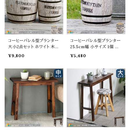
プランター 錆びない 腐らな
ミック 再生セラミック 砂利
い
60L
コーヒーバレル型プランター
コーヒーバレル型プランター
大小2点セット ホワイト 木製
25.5cm幅 小サイズ 1個 単
プランター コーヒー樽型 プ
品 ホワイト 木製プランター
¥9,800
¥5,480
ランターカバー おすすめ お
コーヒー樽型 プランターカ
しゃれ 北欧 モダン アンティ
バー おすすめ おしゃれ 北
ーク調 大サイズ直径35cm
欧 モダン アンティーク調 直
高さ40cm 小サイズ直径25.
径25.5cm 高さ30cm 天然
5cm 高さ30cm 天然木 ガ
木 ガーデンプランター 庭 ベ
ーデンプランター 庭 ベラン
ランダ バルコニー 園芸 水
ダ テラス バルコニー 園芸
抜き穴付き 樽型プランター