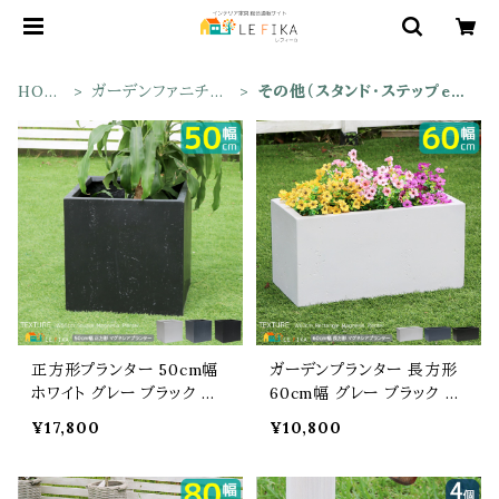
HOM
ガーデンファニチャ
その他（スタンド・ステップet
E
ー
c）
正方形プランター 50cm幅
ガーデンプランター 長方形
ホワイト グレー ブラック 白
60cm幅 グレー ブラック ホ
黒 灰色 ガーデンプランター
ワイト 灰色 黒 白 長方形 幅
¥17,800
¥10,800
正方形 四角形 おすすめ お
60cm 奥行30cm 高さ30c
しゃれ コンクリート風 幅50
m おすすめ おしゃれ 北欧
cm 奥行50cm 高さ50cm
モダン コンクリート風 石調