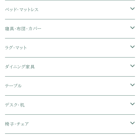
カウチソファ・コーナーソファ
座椅子カバー
ハンガーラック
ミドルタイプテレビ台
食器棚・キッチンボード
ベッド・マットレス
リクライニングソファ
ポケットコイル座椅子
ラック・シェルフ
ロータイプテレビ台
レンジ台
ローベッド
寝具・布団・カバー
セミシングル
スツール・オットマン
スチールラック・メタルラック
コーナーテレビ台
キッチンワゴン
収納付きベッド
掛け布団
ラグ・マット
シングル
セミシングル
クッションソファ
衣装ケース・壁面収納・ワードローブ
伸縮テレビ台
キッチンカウンター
パネルベッド
敷き布団
ラグ・カーペット
ダイニング家具
セミダブル
シングル
セミシングル
革・レザー・合皮ソファ
キャビネット・サイドボード
テレビスタンド
キッチンラック・冷蔵庫ラック
すのこベッド
布団セット
玄関マット
ダイニングテーブル
テーブル
ダブル
セミダブル
シングル
セミシングル
布張り・ファブリックソファ
ランドリー・トイレ収納
サイドチェスト
隙間収納
脚付きマットレス
枕
キッチンマット
ダイニングチェア・ベンチ
サイドテーブル
デスク・机
クイーン
ダブル
セミダブル
シングル
セミシングル
ソファカバー
玄関収納
幅90cm以下テレビ台
キッチンマット
パイプベッド
タオルケット・ガーゼケット
フローリングマット
ダイニングテーブルセット
ウッドテーブル
パソコン・オフィスデスク
椅子・チェア
クイーン
ダブル
セミダブル