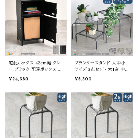
ール製 花台 フラワースタン
ル製 花台 フラワースタンド
ド フラワーラック 通気性 排
フラワーラック 通気性 排水
水性 耐久性 湿気対策 幅4
性 耐久性 湿気対策 幅50c
0cm 奥行25cm 高さ15.5c
m 奥行25cm 高さ25.5cm
m
宅配ボックス 42cm幅 グレ
プランタースタンド 大中小
ー ブラック 配達ボックス 宅
サイズ 3点セット 大1台 中1
急便受け取りボックス 幅42
台 小1台 合計3点セット ゴ
¥24,680
¥8,300
cm 奥行36cm 高さ82cm
ールド グレー ブラック 60c
おすすめ おしゃれ モダン シ
m幅 50cm幅 40cm幅 鉢
ンプル ベーシック ポスト 郵
植えスタンド 植木鉢スタン
便 郵便ポスト スリット窓付
ド プランターラック おすす
き 確認窓付き 鍵付き プッ
め おしゃれ スチール製 花
シュキー 荷物受け取りボッ
台 鉢植え台 植木鉢台 フラ
クス 大容量 配達物受け取
ワースタンド フラワーラック
り