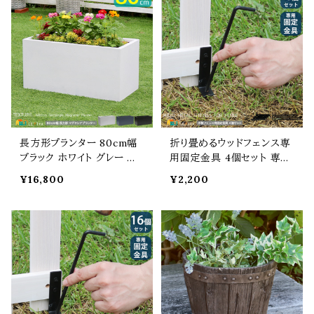
植木鉢 鉢植え 庭のプランタ
植木鉢 鉢植え 長方形プラ
ー ベランダ バルコニー 玄
ンター 庭のプランター 水抜
関 家庭菜園 園芸 観葉植物
き穴付き マグネシアセメント
野菜 果物 水抜き穴付き
菜園 庭園 花壇 ベランダ
長方形プランター 80cm幅
折り畳めるウッドフェンス専
ブラック ホワイト グレー 黒
用固定金具 4個セット 専用
白 灰色 植木鉢 鉢植え ガ
固定金具 ウッドフェンス用
¥16,800
¥2,200
ーデンプランター 幅80cm
金具 ペグ フェンス固定金
奥行39cm 高さ39cm おす
具 ペグ幅5.3cm 高さ18cm
すめ おしゃれ 北欧 モダン
直径0.6cm おすすめ おしゃ
スタイリッシュ コンクリート
れ スチール製 L字金具幅2
風 石調 長方形 プランター
cm 奥行3cm 高さ8cm 木
ベランダ バルコニー 玄関
製フェンス固定金具 折り畳
庭 ガーデニング 水抜き穴
みフェンス用固定金具 ガー
付き
デニング