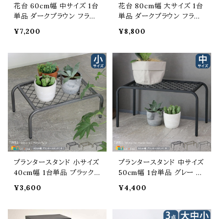
花台 60cm幅 中サイズ 1台
花台 80cm幅 大サイズ 1台
単品 ダークブラウン フラワ
単品 ダークブラウン フラワ
ースタンド ディスプレイラッ
ースタンド ディスプレイラッ
¥7,200
¥8,800
ク ディスプレイスタンド 木
ク ディスプレイスタンド 木
製 おすすめ おしゃれ 北欧
製 おすすめ おしゃれ 北欧
モダン 木製スタンド ガーデ
モダン 木製スタンド ガーデ
ンスタンド 植木鉢台 植木鉢
ンスタンド 植木鉢台 植木鉢
スタンド 鉢植えスタンド 植
スタンド 鉢植えスタンド 植
木鉢ラック 鉢植えラック 幅
木鉢ラック 鉢植えラック 幅
60cm 奥行25cm 高さ52c
80cm 奥行27cm 高さ68c
m
m
プランタースタンド 小サイズ
プランタースタンド 中サイズ
40cm幅 1台単品 ブラック
50cm幅 1台単品 グレー ゴ
グレー ゴールド 鉢植え台
ールド ブラック プランターラ
¥3,600
¥4,400
植木鉢台 プランターラック
ック 鉢植えスタンド 植木鉢
鉢植えスタンド 植木鉢スタ
スタンド おすすめ おしゃれ
ンド おすすめ おしゃれ スチ
鉢植え台 植木鉢台 スチー