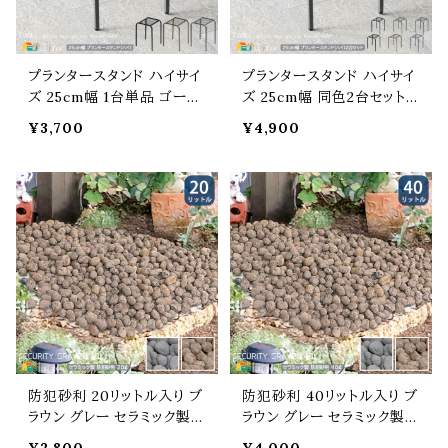
プランタースタンド ハイサイ
プランタースタンド ハイサイ
ズ 25cm幅 1台単品 ゴール
ズ 25cm幅 同色2台セット
ド ブラック グレー 幅25cm
ゴールド ブラック グレー 幅
¥3,700
¥4,900
奥行25cm 高さ35.5cm ハ
25cm 奥行25cm 高さ35.5
イタイプ プランター台 植木
cm ハイタイプ プランター台
鉢台 植木鉢スタンド 鉢植
植木鉢台 植木鉢スタンド
えスタンド 鉢植え台 フラワ
鉢植えスタンド 鉢植え台 フ
ースタンド フラワーラック 花
ラワースタンド フラワーラッ
台 花ラック おすすめ おしゃ
ク 花台 おすすめ おしゃれ
れ コンパクト スチール製
コンパクト スチール製
防犯砂利 20リットル入り ブ
防犯砂利 40リットル入り ブ
ラウン グレー セラミック製
ラウン グレー セラミック製
防犯用の砂利 80デシベル
防犯用の砂利 80デシベル