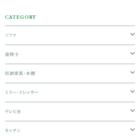
CATEGORY
ソファ
1人掛けソファ
座椅子
2人掛けソファ
1人掛け座椅子
収納家具・本棚
3人掛けソファ
2人掛け座椅子
カラーボックス
ミラー・ドレッサー
フロアソファ・ローソファ
リクライニング座椅子
本棚・書棚
ドレッサー・鏡台
テレビ台
ソファベッド
肘付き座椅子
衣類・タンス・チェスト
ミラー・スタンドミラー
壁面収納・ハイタイプテレビ台
キッチン