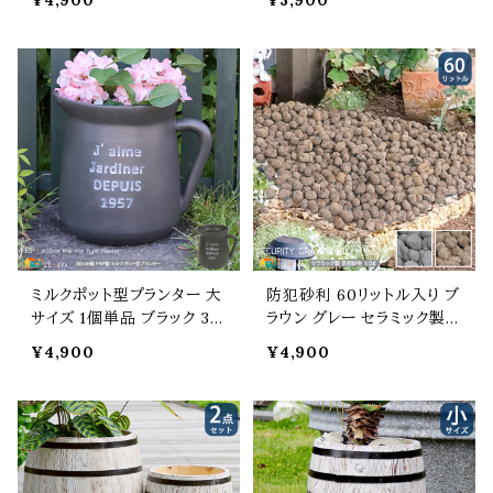
¥4,900
¥3,900
ラウン FRPプランター ガー
行23cm 高さ24.5cm FRP
デンプランター 大サイズ幅2
製プランター ガーデンプラン
9.5cm 奥行29.5cm 高さ21.
ター おすすめ おしゃれ 北
5cm おすすめ おしゃれ 北
欧 モダン アンティーク調 植
欧 モダン アンティーク調 植
木鉢 鉢植え ガーデニング
木鉢 鉢植え 小サイズ幅24c
バルコニー 玄関 観葉植物
m 奥行24cm 高さ17cm FR
プランター 錆びない 腐らな
P製
い
ミルクポット型プランター 大
防犯砂利 60リットル入り ブ
サイズ 1個単品 ブラック 30
ラウン グレー セラミック製
cm幅タイプ 全幅38.5cm 奥
防犯用の砂利 80デシベル
¥4,900
¥4,900
行28.5cm 高さ34.5cm FR
セラミック製石 一粒2cm〜3
Pプランター ガーデンプラン
cm程度 庭の砂利 勝手口の
ター おすすめ おしゃれ 北
砂利 音の出る砂利 おすす
欧 モダン アンティーク調 植
め 庭 ガーデニング 防犯 8
木鉢 鉢植え ガーデニング
0db ガーデニング DIY 鉢
バルコニー 玄関 観葉植物
底石 マルチング材 発砲セラ