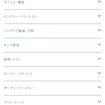
シングル
突っ張り棚・突っ張りラック
幅91～120cmテレビ台
キッチン用品
ロフトベッド
ブランケット・毛布
ジョイントマット
2人用ダイニングテーブルセット
センターテーブル
L字デスク
ダイニングチェア・ベンチ
オフィス・事務
クイーン
ダブル
セミダブル
幅121～150cmテレビ台
キッチン家電
2段ベッド
布団カバー・敷きパッド
4人用ダイニングテーブルセット
ガラステーブル
収納付きデスク
オフィスチェア
オフィスチェア
ランドリー・バス・トイレ
クイーン
ダブル
リクライニングチェア
幅151～180cmテレビ台
折りたたみベッド
ひんやりマット（冷却マット）
6人用ダイニングテーブルセット
カウンターテーブル
キーボードスライダー付きデスク
リビングチェア
オフィスデスク
ランドリーラック
インテリア雑貨・小物
クイーン
ハイバックオフィスチェア
ソファベッド
こたつ布団
木製ダイニング
伸縮式テーブル
学習机
スツール・オットマン
オフィス収納
タオルハンガー
タオル
キッズ家具
ローバックオフィスチェア
マットレス
シングル
スチール脚ダイニング
ツインデスク
学習椅子
オフィス雑貨
洗濯カゴ・ワゴン
食器・食器スタンド
絵本ラック・本棚
照明・ライト
フットレスト付きオフィスチェア
セミシングル
セミシングル
セミダブル
デスクセット
ファブリックチェア
オフィス家電
物干しスタンド
キャニスター・ディスペンサー
ラック・ランドセルラック
シーリングライト
カーテン・ブラインド
肘付きオフィスチェア
シングル
シングル
ダブル
サイドワゴン・チェスト
革・レザー・合皮チェア
トイレ用品
コーヒーサーバー
おもちゃ・キッズ収納
シーリングファンライト
ドレープカーテン
ガーデンファニチャー
肘なしオフィスチェア
セミダブル
セミダブル
クイーン
木製デスク
スチール脚チェア
トイレットペーパーホルダー
エコバッグ
学習机・学習椅子
ペンダントライト
レースカーテン
ガーデンフェンス・アーチ
ペット・ケージ