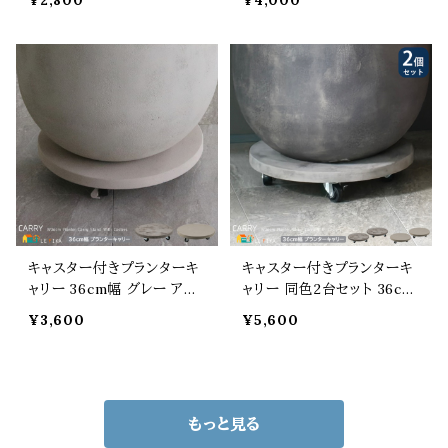
¥2,800
¥4,000
セラミック製石 一粒2cm〜3
セラミック製石 一粒2cm〜3
cm程度 庭の砂利 勝手口の
cm程度 庭の砂利 勝手口の
砂利 音の出る砂利 おすす
砂利 音の出る砂利 おすす
め 庭 ガーデニング 防犯 8
め 庭 ガーデニング 防犯 8
0db ガーデニング DIY 鉢
0db ガーデニング DIY 鉢
底石 マルチング材 発砲セラ
底石 マルチング材 発砲セラ
ミック 再生セラミック 砂利
ミック 再生セラミック 砂利
20L
40L
キャスター付きプランターキ
キャスター付きプランターキ
ャリー 36cm幅 グレー アン
ャリー 同色2台セット 36cm
ティークホワイト セメント製
幅 グレー アンティークホワイ
¥3,600
¥5,600
キャスター付き プランターベ
ト セメント製 キャスター付き
ース プランター台 鉢植え台
プランターベース プランター
植木鉢台 鉢植えベース 植
台 鉢植え台 植木鉢台 鉢植
木鉢ベース おすすめ おしゃ
えベース 植木鉢ベース お
れ モダン 丸形 丸型 円形
すすめ おしゃれ 丸形 丸型
もっと見る
円型 幅36cm 奥行36cm 高
円形 円型 幅36cm 奥行36