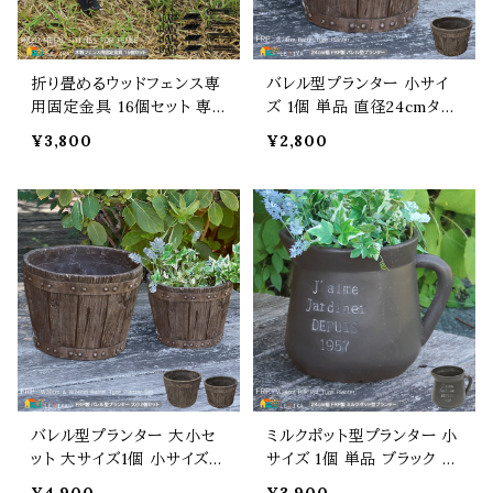
折り畳めるウッドフェンス専
バレル型プランター 小サイ
用固定金具 16個セット 専
ズ 1個 単品 直径24cmタイ
用固定金具 ウッドフェンス
プ ダークブラウン FRP製プ
¥3,800
¥2,800
用金具 ペグ フェンス固定
ランター 幅24cm 奥行24c
金具 ペグ幅5.3cm 高さ18c
m 高さ17cm おすすめ おし
m 直径0.6cm おすすめ お
ゃれ 北欧 モダン スタイリッ
しゃれ スチール製 L字金具
シュ アンティーク調 錆びな
幅2cm 奥行3cm 高さ8cm
い 腐らない 軽量 鉢植え 植
木製フェンス固定金具 折り
木鉢 ガーデニング 庭 ベラ
畳みフェンス用固定金具 ガ
ンダ ガーデンプランター 花
ーデニング
壇
バレル型プランター 大小セ
ミルクポット型プランター 小
ット 大サイズ1個 小サイズ1
サイズ 1個 単品 ブラック 24
個 合計2個セット ダークブ
cm幅タイプ 全幅30cm 奥