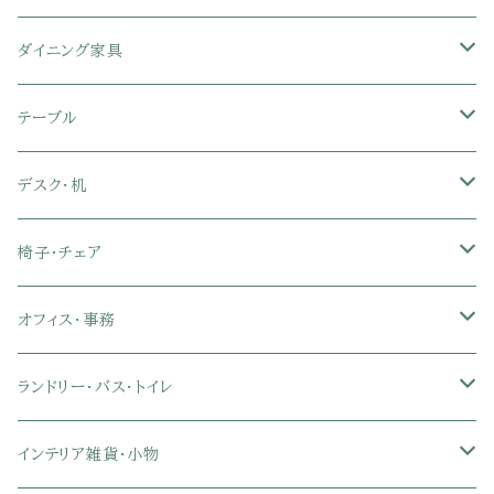
シングル
セミシングル
クッションソファ
衣装ケース・壁面収納・ワードローブ
伸縮テレビ台
キッチンカウンター
パネルベッド
敷き布団
ラグ・カーペット
ダイニング家具
セミダブル
シングル
セミシングル
革・レザー・合皮ソファ
キャビネット・サイドボード
テレビスタンド
キッチンラック・冷蔵庫ラック
すのこベッド
布団セット
玄関マット
ダイニングテーブル
テーブル
ダブル
セミダブル
シングル
セミシングル
布張り・ファブリックソファ
ランドリー・トイレ収納
サイドチェスト
隙間収納
脚付きマットレス
枕
キッチンマット
ダイニングチェア・ベンチ
サイドテーブル
デスク・机
クイーン
ダブル
セミダブル
シングル
セミシングル
ソファカバー
玄関収納
幅90cm以下テレビ台
キッチンマット
パイプベッド
タオルケット・ガーゼケット
フローリングマット
ダイニングテーブルセット
ウッドテーブル
パソコン・オフィスデスク
椅子・チェア
クイーン
ダブル
セミダブル
シングル
突っ張り棚・突っ張りラック
幅91～120cmテレビ台
キッチン用品
ロフトベッド
ブランケット・毛布
ジョイントマット
2人用ダイニングテーブルセット
センターテーブル
L字デスク
ダイニングチェア・ベンチ
オフィス・事務
クイーン
ダブル
セミダブル
幅121～150cmテレビ台
キッチン家電
2段ベッド
布団カバー・敷きパッド
4人用ダイニングテーブルセット
ガラステーブル
収納付きデスク
オフィスチェア
オフィスチェア
ランドリー・バス・トイレ
クイーン
ダブル
リクライニングチェア
幅151～180cmテレビ台
折りたたみベッド
ひんやりマット（冷却マット）
6人用ダイニングテーブルセット
カウンターテーブル
キーボードスライダー付きデスク
リビングチェア
オフィスデスク
ランドリーラック
インテリア雑貨・小物