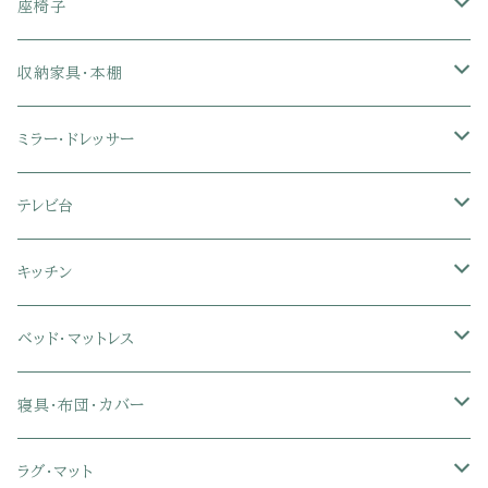
1人掛けソファ
座椅子
2人掛けソファ
1人掛け座椅子
収納家具・本棚
3人掛けソファ
2人掛け座椅子
カラーボックス
ミラー・ドレッサー
フロアソファ・ローソファ
リクライニング座椅子
本棚・書棚
ドレッサー・鏡台
テレビ台
ソファベッド
肘付き座椅子
衣類・タンス・チェスト
ミラー・スタンドミラー
壁面収納・ハイタイプテレビ台
キッチン
カウチソファ・コーナーソファ
座椅子カバー
ハンガーラック
ミドルタイプテレビ台
食器棚・キッチンボード
ベッド・マットレス
リクライニングソファ
ポケットコイル座椅子
ラック・シェルフ
ロータイプテレビ台
レンジ台
ローベッド
寝具・布団・カバー
セミシングル
スツール・オットマン
スチールラック・メタルラック
コーナーテレビ台
キッチンワゴン
収納付きベッド
掛け布団
ラグ・マット