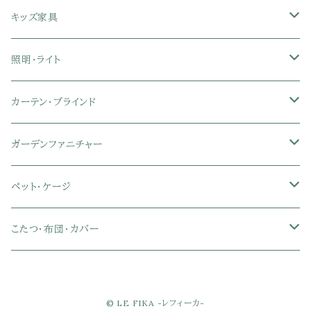
クイーン
ハイバックオフィスチェア
ソファベッド
こたつ布団
木製ダイニング
伸縮式テーブル
学習机
スツール・オットマン
オフィス収納
タオルハンガー
タオル
キッズ家具
ローバックオフィスチェア
マットレス
シングル
スチール脚ダイニング
ツインデスク
学習椅子
オフィス雑貨
洗濯カゴ・ワゴン
食器・食器スタンド
絵本ラック・本棚
照明・ライト
フットレスト付きオフィスチェア
セミシングル
セミシングル
セミダブル
デスクセット
ファブリックチェア
オフィス家電
物干しスタンド
キャニスター・ディスペンサー
ラック・ランドセルラック
シーリングライト
カーテン・ブラインド
肘付きオフィスチェア
シングル
シングル
ダブル
サイドワゴン・チェスト
革・レザー・合皮チェア
トイレ用品
コーヒーサーバー
おもちゃ・キッズ収納
シーリングファンライト
ドレープカーテン
ガーデンファニチャー
肘なしオフィスチェア
セミダブル
セミダブル
クイーン
木製デスク
スチール脚チェア
トイレットペーパーホルダー
エコバッグ
学習机・学習椅子
ペンダントライト
レースカーテン
ガーデンフェンス・アーチ
ペット・ケージ
メッシュオフィスチェア
ダブル
ダブル
キング
ガラスデスク
木脚チェア
バス用品・バスマット
玄関小物・傘
チェア・ベビーチェア・ソファ
スポットライト
カーテンセット
ガーデンテーブル・チェア・ベンチ
ケージ
こたつ・布団・カバー
クイーン
傘・傘立て
クイーン
幅100cm以下デスク
リビング雑貨
キッズベッド
間接照明
ブラインド
人工芝・タイル・マット
その他ペット用品
こたつテーブル
© LE FIKA -レフィーカ-
玄関小物
インテリア小物
68×68㎝