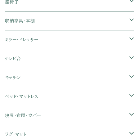
1人掛けソファ
座椅子
2人掛けソファ
1人掛け座椅子
収納家具・本棚
3人掛けソファ
2人掛け座椅子
カラーボックス
ミラー・ドレッサー
フロアソファ・ローソファ
リクライニング座椅子
本棚・書棚
ドレッサー・鏡台
テレビ台
ソファベッド
肘付き座椅子
衣類・タンス・チェスト
ミラー・スタンドミラー
壁面収納・ハイタイプテレビ台
キッチン
カウチソファ・コーナーソファ
座椅子カバー
ハンガーラック
ミドルタイプテレビ台
食器棚・キッチンボード
ベッド・マットレス
リクライニングソファ
ポケットコイル座椅子
ラック・シェルフ
ロータイプテレビ台
レンジ台
ローベッド
寝具・布団・カバー
セミシングル
スツール・オットマン
スチールラック・メタルラック
コーナーテレビ台
キッチンワゴン
収納付きベッド
掛け布団
ラグ・マット