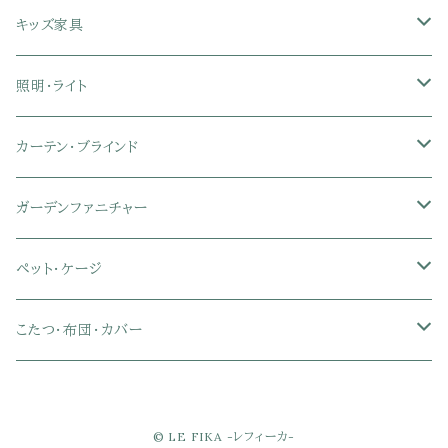
クイーン
ハイバックオフィスチェア
ソファベッド
こたつ布団
木製ダイニング
伸縮式テーブル
学習机
スツール・オットマン
オフィス収納
タオルハンガー
タオル
キッズ家具
ローバックオフィスチェア
マットレス
シングル
スチール脚ダイニング
ツインデスク
学習椅子
オフィス雑貨
洗濯カゴ・ワゴン
食器・食器スタンド
絵本ラック・本棚
照明・ライト
フットレスト付きオフィスチェア
セミシングル
セミシングル
セミダブル
デスクセット
ファブリックチェア
オフィス家電
物干しスタンド
キャニスター・ディスペンサー
ラック・ランドセルラック
シーリングライト
カーテン・ブラインド
肘付きオフィスチェア
シングル
シングル
ダブル
サイドワゴン・チェスト
革・レザー・合皮チェア
トイレ用品
コーヒーサーバー
おもちゃ・キッズ収納
シーリングファンライト
ドレープカーテン
ガーデンファニチャー
肘なしオフィスチェア
セミダブル
セミダブル
クイーン
木製デスク
スチール脚チェア
トイレットペーパーホルダー
エコバッグ
学習机・学習椅子
ペンダントライト
レースカーテン
ガーデンフェンス・アーチ
ペット・ケージ
メッシュオフィスチェア
ダブル
ダブル
キング
ガラスデスク
木脚チェア
バス用品・バスマット
玄関小物・傘
チェア・ベビーチェア・ソファ
スポットライト
カーテンセット
ガーデンテーブル・チェア・ベンチ
ケージ
こたつ・布団・カバー
クイーン
傘・傘立て
クイーン
幅100cm以下デスク
リビング雑貨
キッズベッド
間接照明
ブラインド
人工芝・タイル・マット
その他ペット用品
こたつテーブル
© LE FIKA -レフィーカ-
玄関小物
インテリア小物
68×68㎝