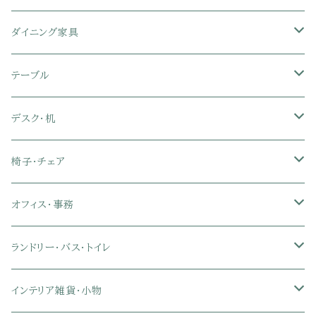
シングル
セミシングル
クッションソファ
衣装ケース・壁面収納・ワードローブ
伸縮テレビ台
キッチンカウンター
パネルベッド
敷き布団
ラグ・カーペット
ダイニング家具
セミダブル
シングル
セミシングル
革・レザー・合皮ソファ
キャビネット・サイドボード
テレビスタンド
キッチンラック・冷蔵庫ラック
すのこベッド
布団セット
玄関マット
ダイニングテーブル
テーブル
ダブル
セミダブル
シングル
セミシングル
布張り・ファブリックソファ
ランドリー・トイレ収納
サイドチェスト
隙間収納
脚付きマットレス
枕
キッチンマット
ダイニングチェア・ベンチ
サイドテーブル
デスク・机
クイーン
ダブル
セミダブル
シングル
セミシングル
ソファカバー
玄関収納
幅90cm以下テレビ台
キッチンマット
パイプベッド
タオルケット・ガーゼケット
フローリングマット
ダイニングテーブルセット
ウッドテーブル
パソコン・オフィスデスク
椅子・チェア
クイーン
ダブル
セミダブル
シングル
突っ張り棚・突っ張りラック
幅91～120cmテレビ台
キッチン用品
ロフトベッド
ブランケット・毛布
ジョイントマット
2人用ダイニングテーブルセット
センターテーブル
L字デスク
ダイニングチェア・ベンチ
オフィス・事務
クイーン
ダブル
セミダブル
幅121～150cmテレビ台
キッチン家電
2段ベッド
布団カバー・敷きパッド
4人用ダイニングテーブルセット
ガラステーブル
収納付きデスク
オフィスチェア
オフィスチェア
ランドリー・バス・トイレ
クイーン
ダブル
リクライニングチェア
幅151～180cmテレビ台
折りたたみベッド
ひんやりマット（冷却マット）
6人用ダイニングテーブルセット
カウンターテーブル
キーボードスライダー付きデスク
リビングチェア
オフィスデスク
ランドリーラック
インテリア雑貨・小物