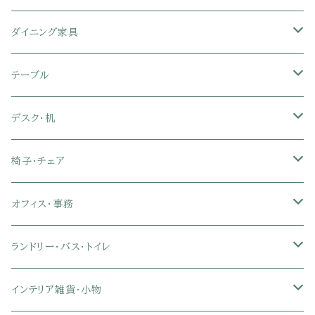
シングル
セミシングル
クッションソファ
衣装ケース・壁面収納・ワードローブ
伸縮テレビ台
キッチンカウンター
パネルベッド
敷き布団
ラグ・カーペット
ダイニング家具
セミダブル
シングル
セミシングル
革・レザー・合皮ソファ
キャビネット・サイドボード
テレビスタンド
キッチンラック・冷蔵庫ラック
すのこベッド
布団セット
玄関マット
ダイニングテーブル
テーブル
ダブル
セミダブル
シングル
セミシングル
布張り・ファブリックソファ
ランドリー・トイレ収納
サイドチェスト
隙間収納
脚付きマットレス
枕
キッチンマット
ダイニングチェア・ベンチ
サイドテーブル
デスク・机
クイーン
ダブル
セミダブル
シングル
セミシングル
ソファカバー
玄関収納
幅90cm以下テレビ台
キッチンマット
パイプベッド
タオルケット・ガーゼケット
フローリングマット
ダイニングテーブルセット
ウッドテーブル
パソコン・オフィスデスク
椅子・チェア
クイーン
ダブル
セミダブル
シングル
突っ張り棚・突っ張りラック
幅91～120cmテレビ台
キッチン用品
ロフトベッド
ブランケット・毛布
ジョイントマット
2人用ダイニングテーブルセット
センターテーブル
L字デスク
ダイニングチェア・ベンチ
オフィス・事務
クイーン
ダブル
セミダブル
幅121～150cmテレビ台
キッチン家電
2段ベッド
布団カバー・敷きパッド
4人用ダイニングテーブルセット
ガラステーブル
収納付きデスク
オフィスチェア
オフィスチェア
ランドリー・バス・トイレ
クイーン
ダブル
リクライニングチェア
幅151～180cmテレビ台
折りたたみベッド
ひんやりマット（冷却マット）
6人用ダイニングテーブルセット
カウンターテーブル
キーボードスライダー付きデスク
リビングチェア
オフィスデスク
ランドリーラック
インテリア雑貨・小物