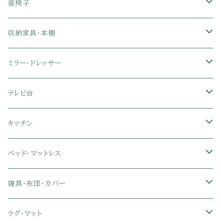
1人掛けソファ
座椅子
2人掛けソファ
1人掛け座椅子
収納家具・本棚
3人掛けソファ
2人掛け座椅子
カラーボックス
ミラー・ドレッサー
フロアソファ・ローソファ
リクライニング座椅子
本棚・書棚
ドレッサー・鏡台
テレビ台
ソファベッド
肘付き座椅子
衣類・タンス・チェスト
ミラー・スタンドミラー
壁面収納・ハイタイプテレビ台
キッチン
カウチソファ・コーナーソファ
座椅子カバー
ハンガーラック
ミドルタイプテレビ台
食器棚・キッチンボード
ベッド・マットレス
リクライニングソファ
ポケットコイル座椅子
ラック・シェルフ
ロータイプテレビ台
レンジ台
ローベッド
寝具・布団・カバー
セミシングル
スツール・オットマン
スチールラック・メタルラック
コーナーテレビ台
キッチンワゴン
収納付きベッド
掛け布団
ラグ・マット