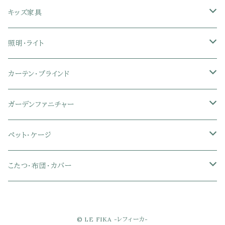
クイーン
ハイバックオフィスチェア
ソファベッド
こたつ布団
木製ダイニング
伸縮式テーブル
学習机
スツール・オットマン
オフィス収納
タオルハンガー
タオル
キッズ家具
ローバックオフィスチェア
マットレス
シングル
スチール脚ダイニング
ツインデスク
学習椅子
オフィス雑貨
洗濯カゴ・ワゴン
食器・食器スタンド
絵本ラック・本棚
照明・ライト
フットレスト付きオフィスチェア
セミシングル
セミシングル
セミダブル
デスクセット
ファブリックチェア
オフィス家電
物干しスタンド
キャニスター・ディスペンサー
ラック・ランドセルラック
シーリングライト
カーテン・ブラインド
肘付きオフィスチェア
シングル
シングル
ダブル
サイドワゴン・チェスト
革・レザー・合皮チェア
トイレ用品
コーヒーサーバー
おもちゃ・キッズ収納
シーリングファンライト
ドレープカーテン
ガーデンファニチャー
肘なしオフィスチェア
セミダブル
セミダブル
クイーン
木製デスク
スチール脚チェア
トイレットペーパーホルダー
エコバッグ
学習机・学習椅子
ペンダントライト
レースカーテン
ガーデンフェンス・アーチ
ペット・ケージ
メッシュオフィスチェア
ダブル
ダブル
キング
ガラスデスク
木脚チェア
バス用品・バスマット
玄関小物・傘
チェア・ベビーチェア・ソファ
スポットライト
カーテンセット
ガーデンテーブル・チェア・ベンチ
ケージ
こたつ・布団・カバー
クイーン
傘・傘立て
クイーン
幅100cm以下デスク
リビング雑貨
キッズベッド
間接照明
ブラインド
人工芝・タイル・マット
その他ペット用品
こたつテーブル
© LE FIKA -レフィーカ-
玄関小物
インテリア小物
68×68㎝