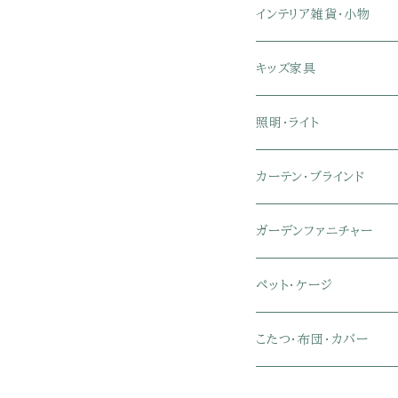
リクライニングチェア
幅151～180cmテレビ台
折りたたみベッド
ひんやりマット（冷却マット
6人用ダイニングテーブル
カウンターテーブル
キーボードスライダー付き
リビングチェア
オフィスデスク
ランドリーラック
インテリア雑貨・小物
クイーン
ハイバックオフィスチェア
ソファベッド
こたつ布団
木製ダイニング
伸縮式テーブル
学習机
スツール・オットマン
オフィス収納
タオルハンガー
タオル
キッズ家具
ローバックオフィスチェア
マットレス
シングル
スチール脚ダイニング
ツインデスク
学習椅子
オフィス雑貨
洗濯カゴ・ワゴン
食器・食器スタンド
絵本ラック・本棚
照明・ライト
フットレスト付きオフィスチェ
セミシングル
セミシングル
セミダブル
デスクセット
ファブリックチェア
オフィス家電
物干しスタンド
キャニスター・ディスペン
ラック・ランドセルラック
シーリングライト
カーテン・ブラインド
肘付きオフィスチェア
シングル
シングル
ダブル
サイドワゴン・チェスト
革・レザー・合皮チェア
トイレ用品
コーヒーサーバー
おもちゃ・キッズ収納
シーリングファンライト
ドレープカーテン
ガーデンファニチャー
肘なしオフィスチェア
セミダブル
セミダブル
クイーン
木製デスク
スチール脚チェア
トイレットペーパーホルダ
エコバッグ
学習机・学習椅子
ペンダントライト
レースカーテン
ガーデンフェンス・アーチ
ペット・ケージ
メッシュオフィスチェア
ダブル
ダブル
キング
ガラスデスク
木脚チェア
バス用品・バスマット
玄関小物・傘
チェア・ベビーチェア・ソフ
スポットライト
カーテンセット
ガーデンテーブル・チェア
ケージ
こたつ・布団・カバー
クイーン
傘・傘立て
クイーン
幅100cm以下デスク
リビング雑貨
キッズベッド
間接照明
ブラインド
人工芝・タイル・マット
その他ペット用品
こたつテーブル