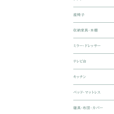
1人掛けソファ
座椅子
2人掛けソファ
1人掛け座椅子
収納家具・本棚
3人掛けソファ
2人掛け座椅子
カラーボックス
ミラー・ドレッサー
フロアソファ・ローソファ
リクライニング座椅子
本棚・書棚
ドレッサー・鏡台
テレビ台
ソファベッド
肘付き座椅子
衣類・タンス・チェスト
ミラー・スタンドミラー
壁面収納・ハイタイプテレ
キッチン
カウチソファ・コーナーソ
座椅子カバー
ハンガーラック
ミドルタイプテレビ台
食器棚・キッチンボード
ベッド・マットレス
リクライニングソファ
ポケットコイル座椅子
ラック・シェルフ
ロータイプテレビ台
レンジ台
ローベッド
寝具・布団・カバー