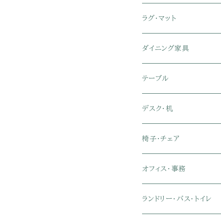
セミシングル
スツール・オットマン
スチールラック・メタルラ
コーナーテレビ台
キッチンワゴン
収納付きベッド
掛け布団
ラグ・マット
シングル
セミシングル
クッションソファ
衣装ケース・壁面収納・ワ
伸縮テレビ台
キッチンカウンター
パネルベッド
敷き布団
ラグ・カーペット
ダイニング家具
セミダブル
シングル
セミシングル
革・レザー・合皮ソファ
キャビネット・サイドボード
テレビスタンド
キッチンラック・冷蔵庫ラ
すのこベッド
布団セット
玄関マット
ダイニングテーブル
テーブル
ダブル
セミダブル
シングル
セミシングル
布張り・ファブリックソフ
ランドリー・トイレ収納
サイドチェスト
隙間収納
脚付きマットレス
枕
キッチンマット
ダイニングチェア・ベンチ
サイドテーブル
デスク・机
クイーン
ダブル
セミダブル
シングル
セミシングル
ソファカバー
玄関収納
幅90cm以下テレビ台
キッチンマット
パイプベッド
タオルケット・ガーゼケッ
フローリングマット
ダイニングテーブルセット
ウッドテーブル
パソコン・オフィスデスク
椅子・チェア
クイーン
ダブル
セミダブル
シングル
突っ張り棚・突っ張りラッ
幅91～120cmテレビ台
キッチン用品
ロフトベッド
ブランケット・毛布
ジョイントマット
2人用ダイニングテーブル
センターテーブル
L字デスク
ダイニングチェア・ベンチ
オフィス・事務
クイーン
ダブル
セミダブル
幅121～150cmテレビ台
キッチン家電
2段ベッド
布団カバー・敷きパッド
4人用ダイニングテーブル
ガラステーブル
収納付きデスク
オフィスチェア
オフィスチェア
ランドリー・バス・トイレ
クイーン
ダブル