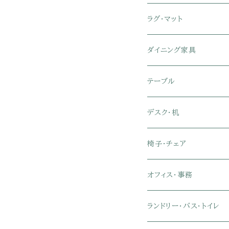
セミシングル
スツール・オットマン
スチールラック・メタルラ
コーナーテレビ台
キッチンワゴン
収納付きベッド
掛け布団
ラグ・マット
シングル
セミシングル
クッションソファ
衣装ケース・壁面収納・ワ
伸縮テレビ台
キッチンカウンター
パネルベッド
敷き布団
ラグ・カーペット
ダイニング家具
セミダブル
シングル
セミシングル
革・レザー・合皮ソファ
キャビネット・サイドボード
テレビスタンド
キッチンラック・冷蔵庫ラ
すのこベッド
布団セット
玄関マット
ダイニングテーブル
テーブル
ダブル
セミダブル
シングル
セミシングル
布張り・ファブリックソフ
ランドリー・トイレ収納
サイドチェスト
隙間収納
脚付きマットレス
枕
キッチンマット
ダイニングチェア・ベンチ
サイドテーブル
デスク・机
クイーン
ダブル
セミダブル
シングル
セミシングル
ソファカバー
玄関収納
幅90cm以下テレビ台
キッチンマット
パイプベッド
タオルケット・ガーゼケッ
フローリングマット
ダイニングテーブルセット
ウッドテーブル
パソコン・オフィスデスク
椅子・チェア
クイーン
ダブル
セミダブル
シングル
突っ張り棚・突っ張りラッ
幅91～120cmテレビ台
キッチン用品
ロフトベッド
ブランケット・毛布
ジョイントマット
2人用ダイニングテーブル
センターテーブル
L字デスク
ダイニングチェア・ベンチ
オフィス・事務
クイーン
ダブル
セミダブル
幅121～150cmテレビ台
キッチン家電
2段ベッド
布団カバー・敷きパッド
4人用ダイニングテーブル
ガラステーブル
収納付きデスク
オフィスチェア
オフィスチェア
ランドリー・バス・トイレ
クイーン
ダブル