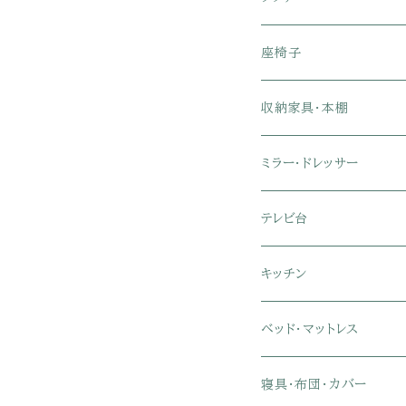
1人掛けソファ
座椅子
2人掛けソファ
1人掛け座椅子
収納家具・本棚
3人掛けソファ
2人掛け座椅子
カラーボックス
ミラー・ドレッサー
フロアソファ・ローソファ
リクライニング座椅子
本棚・書棚
ドレッサー・鏡台
テレビ台
ソファベッド
肘付き座椅子
衣類・タンス・チェスト
ミラー・スタンドミラー
壁面収納・ハイタイプテレ
キッチン
カウチソファ・コーナーソ
座椅子カバー
ハンガーラック
ミドルタイプテレビ台
食器棚・キッチンボード
ベッド・マットレス
リクライニングソファ
ポケットコイル座椅子
ラック・シェルフ
ロータイプテレビ台
レンジ台
ローベッド
寝具・布団・カバー