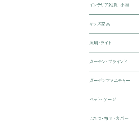
リクライニングチェア
幅151～180cmテレビ台
折りたたみベッド
ひんやりマット（冷却マット
6人用ダイニングテーブル
カウンターテーブル
キーボードスライダー付き
リビングチェア
オフィスデスク
ランドリーラック
インテリア雑貨・小物
クイーン
ハイバックオフィスチェア
ソファベッド
こたつ布団
木製ダイニング
伸縮式テーブル
学習机
スツール・オットマン
オフィス収納
タオルハンガー
タオル
キッズ家具
ローバックオフィスチェア
マットレス
シングル
スチール脚ダイニング
ツインデスク
学習椅子
オフィス雑貨
洗濯カゴ・ワゴン
食器・食器スタンド
絵本ラック・本棚
照明・ライト
フットレスト付きオフィスチェ
セミシングル
セミシングル
セミダブル
デスクセット
ファブリックチェア
オフィス家電
物干しスタンド
キャニスター・ディスペン
ラック・ランドセルラック
シーリングライト
カーテン・ブラインド
肘付きオフィスチェア
シングル
シングル
ダブル
サイドワゴン・チェスト
革・レザー・合皮チェア
トイレ用品
コーヒーサーバー
おもちゃ・キッズ収納
シーリングファンライト
ドレープカーテン
ガーデンファニチャー
肘なしオフィスチェア
セミダブル
セミダブル
クイーン
木製デスク
スチール脚チェア
トイレットペーパーホルダ
エコバッグ
学習机・学習椅子
ペンダントライト
レースカーテン
ガーデンフェンス・アーチ
ペット・ケージ
メッシュオフィスチェア
ダブル
ダブル
キング
ガラスデスク
木脚チェア
バス用品・バスマット
玄関小物・傘
チェア・ベビーチェア・ソフ
スポットライト
カーテンセット
ガーデンテーブル・チェア
ケージ
こたつ・布団・カバー
クイーン
傘・傘立て
クイーン
幅100cm以下デスク
リビング雑貨
キッズベッド
間接照明
ブラインド
人工芝・タイル・マット
その他ペット用品
こたつテーブル