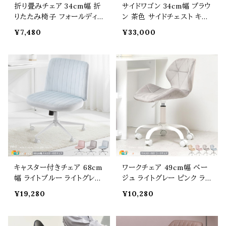
折り畳みチェア 34cm幅 折
サイドワゴン 34cm幅 ブラウ
りたたみ椅子 フォールディ
ン 茶色 サイドチェスト キャ
ングチェア 椅子 チェアー 幅
スター付き 収納ラック 収納
¥7,480
¥33,000
34cm 奥行49cm 高さ75c
ワゴン デスクサイド おすす
m 座面高45.5cm おすすめ
め おしゃれ 北欧 モダン ス
おしゃれ 北欧 モダン スタイ
タイリッシュ 木製ワゴン ウッ
リッシュ 省スペース収納 サ
ドチェスト 幅34cm 奥行40
ブチェア 折りたたみチェア
cm 高さ62.5cm キャスター
ー コンパクト収納 天然木使
付きラック 3段ワゴン 3段チ
用 スチール脚 ワークチェア
ェスト デスク横ワゴン
キャスター付きチェア 68cm
ワークチェア 49cm幅 ベー
幅 ライトブルー ライトグレー
ジュ ライトグレー ピンク ライ
ピンク ワークチェア 回転式
トブルー デスク用チェア キ
¥19,280
¥10,280
チェア デスク用チェア 幅広
ャスター付きチェア 昇降チ
座面 ワイド座面 おすすめ
ェア 幅49cm 奥行54cm 高
おしゃれ モダン スタイリッシ
さ71cm 最大高さ81cm 座