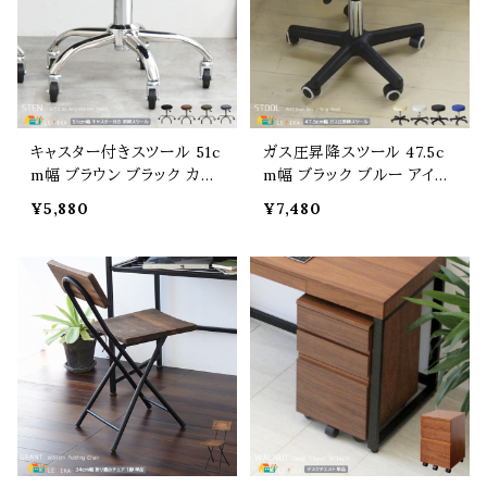
cm 最大座面高49.5cm
さ83.5cm 最大座面高53.5
cm
キャスター付きスツール 51c
ガス圧昇降スツール 47.5c
m幅 ブラウン ブラック カー
m幅 ブラック ブルー アイボ
キ ネイビー 昇降スツール ガ
リー ホワイト キャスター付き
¥5,880
¥7,480
ス圧昇降 背もたれ無し 肘
スツール 丸形 丸型 円形 円
掛け無し 肘置き無し おすす
形 ラウンドスツール おすす
め おしゃれ スタイリッシュ
め おしゃれ モダン スタイリ
オフィススツール サブチェア
ッシュ 合皮スツール 合成皮
腰掛け 合成皮革 合皮チェ
革 キャスター付きチェア 36
ア 幅51cm 奥行51cm 最大
0度回転 幅47.5cm 奥行47.
高さ58cm 最大座面高58c
5cm 最大高さ55cm 椅子
m