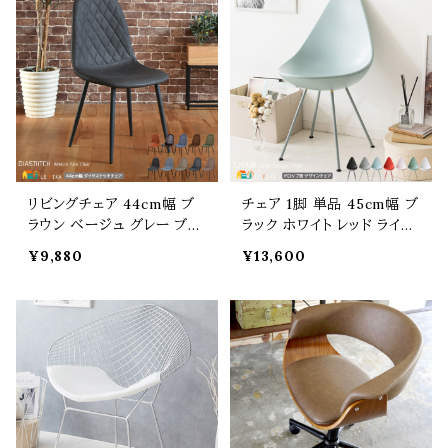
高さ73.5cm 座面高42cm
2cm おすすめ おしゃれ 北
おすすめ おしゃれ 北欧 モ
欧 モダン スタイリッシュ ワ
ダン ベロアチェア 肘置き無
ークチェア 書斎チェア デス
し 背もたれ付き 書斎チェア
クチェア 椅子 チェアー
リビングチェア 44cm幅 ブ
チェア 1脚 単品 45cm幅 ブ
ラウン ベージュ グレー ブル
ラック ホワイト レッド ライト
ー グリーン 合皮チェア コー
ブルー ライトピンク モスグリ
¥9,880
¥13,600
デュロイチェア ファブリック
ーン グレー ドロップ型チェ
チェア 椅子 チェアー ワーク
アー デスクチェア ワークチ
チェア ダイニングチェア 幅4
ェア ダイニングチェア 幅45
4cm 奥行54cm 高さ84cm
cm 奥行56cm 高さ87cm
座面高42cm おすすめ おし
座面高47cm おすすめ おし
ゃれ 北欧 モダン スリム コ
ゃれ 北欧 モダン スタイリッ
ンパクト ワークチェア
シュ 椅子 チェアー