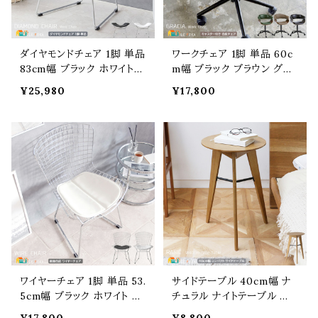
ダイヤモンドチェア 1脚 単品
ワークチェア 1脚 単品 60c
83cm幅 ブラック ホワイト
m幅 ブラック ブラウン グリ
白 黒 ハリーベルトイア リプ
ーン 黒 茶色 緑 キャスター
¥25,980
¥17,800
ロダクト ワイヤーチェア 背
付きチェア 合成皮革 合皮
もたれ付き 合皮チェア 合成
チェア 昇降チェア 360度回
皮革 スチールフレーム 椅子
転 幅60cm 奥行58.5cm
チェアー 幅83cm 奥行67c
高さ70cm 最大高さ80cm
m 高さ84cm 座面高44cm
座面高44cm 最大座面高5
おすすめ おしゃれ 北欧 モ
4cm おすすめ おしゃれ 北
ダン スタイリッシュ
欧 モダン 背もたれ付チェア
椅子 チェアー
ワイヤーチェア 1脚 単品 53.
サイドテーブル 40cm幅 ナ
5cm幅 ブラック ホワイト 黒
チュラル ナイトテーブル 丸
白 ワークチェア ハリーベル
型テーブル 円型テーブル 円