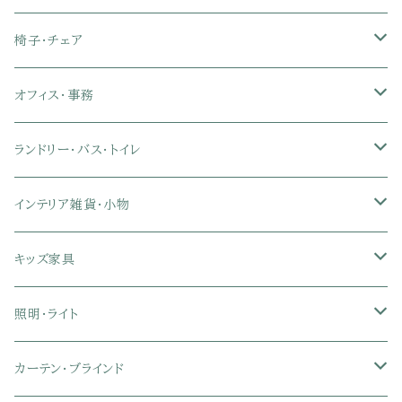
クイーン
ダブル
セミダブル
シングル
セミシングル
ソファカバー
玄関収納
幅90cm以下テレビ台
キッチンマット
パイプベッド
タオルケット・ガーゼケット
フローリングマット
ダイニングテーブルセット
ウッドテーブル
パソコン・オフィスデスク
椅子・チェア
クイーン
ダブル
セミダブル
シングル
突っ張り棚・突っ張りラック
幅91～120cmテレビ台
キッチン用品
ロフトベッド
ブランケット・毛布
ジョイントマット
2人用ダイニングテーブルセット
センターテーブル
L字デスク
ダイニングチェア・ベンチ
オフィス・事務
クイーン
ダブル
セミダブル
幅121～150cmテレビ台
キッチン家電
2段ベッド
布団カバー・敷きパッド
4人用ダイニングテーブルセット
ガラステーブル
収納付きデスク
オフィスチェア
オフィスチェア
ランドリー・バス・トイレ
クイーン
ダブル
リクライニングチェア
幅151～180cmテレビ台
折りたたみベッド
ひんやりマット（冷却マット）
6人用ダイニングテーブルセット
カウンターテーブル
キーボードスライダー付きデスク
リビングチェア
オフィスデスク
ランドリーラック
インテリア雑貨・小物
クイーン
ハイバックオフィスチェア
ソファベッド
こたつ布団
木製ダイニング
伸縮式テーブル
学習机
スツール・オットマン
オフィス収納
タオルハンガー
タオル
キッズ家具
ローバックオフィスチェア
マットレス
シングル
スチール脚ダイニング
ツインデスク
学習椅子
オフィス雑貨
洗濯カゴ・ワゴン
食器・食器スタンド
絵本ラック・本棚
照明・ライト
フットレスト付きオフィスチェア
セミシングル
セミシングル
セミダブル
デスクセット
ファブリックチェア
オフィス家電
物干しスタンド
キャニスター・ディスペンサー
ラック・ランドセルラック
シーリングライト
カーテン・ブラインド