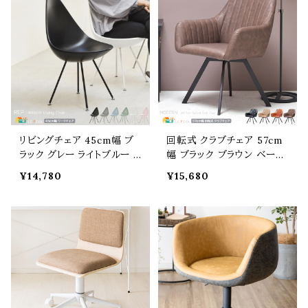
ュ ロッキング機能付き 幅68
面高41cm 最大座面高51c
cm 奥行70cm 高さ82cm
m おすすめ おしゃれ 北欧
最大高さ91.5cm 座面高46
モダン 肘置き無し アームレ
cm 最大座面高55.5cm 椅
スチェア 回転式 椅子 チェ
子
アー
リビングチェア 45cm幅 ブ
回転式 クラブチェア 57cm
ラック グレー ライトブルー ラ
幅 ブラック ブラウン ベージ
イトグリーン ピンク ホワイト
ュ系 回転チェア 合皮チェア
¥14,780
¥15,680
アームレスチェア しずく型チ
合成皮革 合皮 PUレザー フ
ェア 幅45cm 奥行55cm 高
ェイクレザー 椅子 チェアー
さ85.5cm 座面高45.5cm
幅57cm 奥行60cm 高さ76
おすすめ おしゃれ スタイリ
cm 座面高42cm おすすめ
ッシュ ドロップ型チェア 椅
おしゃれ 北欧 モダン スタイ
子 チェアー 書斎チェア ワー
リッシュ ワークチェア ダイニ
クチェア 肘置き無し
ングチェア 肘置き付き