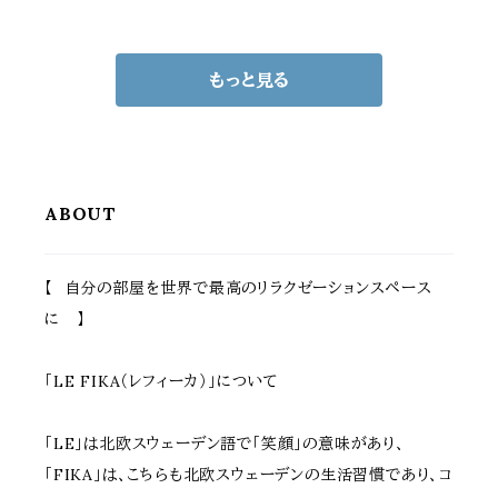
高さ73.5cm 座面高42cm
m 最大高さ91cm 座面高43
おすすめ おしゃれ 北欧 モ
cm 最大座面高50cm おす
ダン エレガント スタイリッシ
すめ おしゃれ 北欧 モダン
もっと見る
ュ 金脚 椅子 ワークチェア
スタイリッシュ 回転チェア
椅子
ABOUT
【 自分の部屋を世界で最高のリラクゼーションスペース
に 】
「LE FIKA（レフィーカ）」について
「LE」は北欧スウェーデン語で「笑顔」の意味があり、
「FIKA」は、こちらも北欧スウェーデンの生活習慣であり、コ