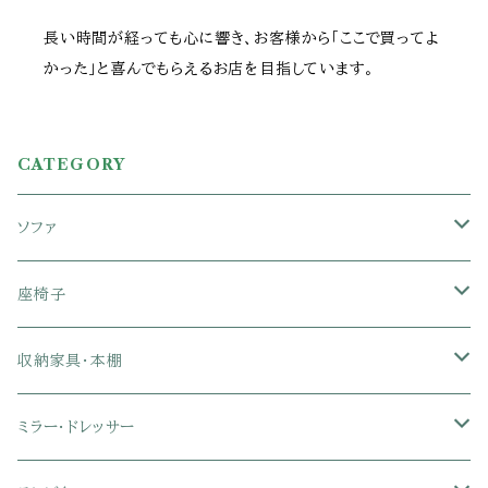
長い時間が経っても心に響き、お客様から「ここで買ってよ
かった」と喜んでもらえるお店を目指しています。
CATEGORY
ソファ
1人掛けソファ
座椅子
2人掛けソファ
1人掛け座椅子
収納家具・本棚
3人掛けソファ
2人掛け座椅子
カラーボックス
ミラー・ドレッサー