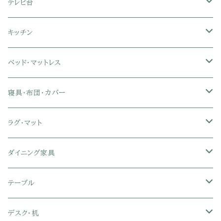
フロアソファ・ローソファ
リクライニング座椅子
本棚・書棚
ドレッサー・鏡台
テレビ台
ソファベッド
肘付き座椅子
衣類・タンス・チェスト
ミラー・スタンドミラー
壁面収納・ハイタイプテレビ台
キッチン
カウチソファ・コーナーソファ
座椅子カバー
ハンガーラック
ミドルタイプテレビ台
食器棚・キッチンボード
ベッド・マットレス
リクライニングソファ
ポケットコイル座椅子
ラック・シェルフ
ロータイプテレビ台
レンジ台
ローベッド
寝具・布団・カバー
セミシングル
スツール・オットマン
スチールラック・メタルラック
コーナーテレビ台
キッチンワゴン
収納付きベッド
掛け布団
ラグ・マット
シングル
セミシングル
クッションソファ
衣装ケース・壁面収納・ワードローブ
伸縮テレビ台
キッチンカウンター
パネルベッド
敷き布団
ラグ・カーペット
ダイニング家具
セミダブル
シングル
セミシングル
革・レザー・合皮ソファ
キャビネット・サイドボード
テレビスタンド
キッチンラック・冷蔵庫ラック
すのこベッド
布団セット
玄関マット
ダイニングテーブル
テーブル
ダブル
セミダブル
シングル
セミシングル
布張り・ファブリックソファ
ランドリー・トイレ収納
サイドチェスト
隙間収納
脚付きマットレス
枕
キッチンマット
ダイニングチェア・ベンチ
サイドテーブル
デスク・机