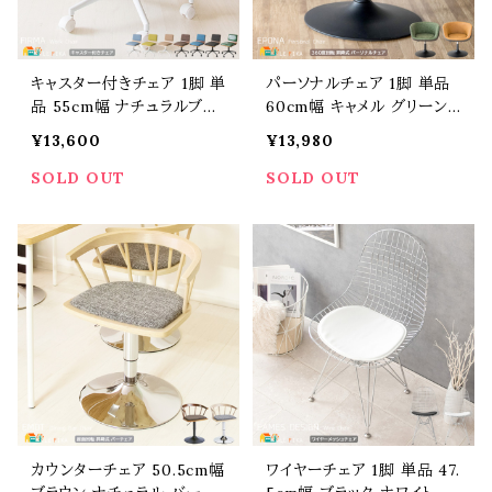
キャスター付きチェア 1脚 単
パーソナルチェア 1脚 単品
品 55cm幅 ナチュラルブル
60cm幅 キャメル グリーン
ー ナチュラルグリーン ナチ
昇降チェア 合皮チェア 合成
¥13,600
¥13,980
ュラルベージュ ブラウン ブ
皮革 360度回転 ダイニング
ラウンブラック ブラウンブル
チェア 背もたれ付チェア 幅
SOLD OUT
SOLD OUT
ー ブラウングリーン 昇降チ
60cm 奥行52cm 高さ64c
ェア 360度回転 幅55cm
m 最大高さ72cm 座面高37
奥行50cm 高さ72.5cm 最
cm 最大座面高44cm おす
大高さ82.5cm 座面高44c
すめ おしゃれ 北欧 モダン
m 最大座面高54cm 椅子
スタイリッシュ 合皮の椅子
チェアー
チェアー
カウンターチェア 50.5cm幅
ワイヤーチェア 1脚 単品 47.