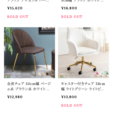
ブラウン ナチュラル バーチ
5cm幅 ブラック ホワイト 黒
ェア ファブリックチェア 昇
白 ワークチェア イームズ リ
¥15,620
¥16,800
降チェア ハイチェア 360度
プロダクト 合皮チェア スチ
回転チェア 幅50.5cm 奥行
ールフレーム 幅47.5cm 奥
SOLD OUT
SOLD OUT
49cm 高さ65cm 最大高さ
行52cm 高さ85.5cm 座面
80cm 座面高45cm 最大座
高46cm おすすめ おしゃれ
面高60cm おすすめ おしゃ
北欧 モダン スタイリッシュ
れ 北欧 モダン スタイリッシ
シェルチェア メッシュワイヤ
ュ ダイニングチェア 椅子 チ
ー 椅子 チェアー
ェアー
合皮チェア 50cm幅 ベージ
キャスター付きチェア 58cm
ュ系 ブラウン系 ホワイト ダ
幅 ライトグリーン ライトピン
イニングチェア リビングチェ
ク ホワイト ブークレ生地 デ
¥12,980
¥13,800
ア アームレスチェア 背もた
スク用チェア ワークチェア
れ付き 合成皮革 合皮 PU
肘置き付き 肘掛け付き 幅5
SOLD OUT
レザー 幅50cm 奥行48cm
8cm 奥行57.5cm 高さ84c