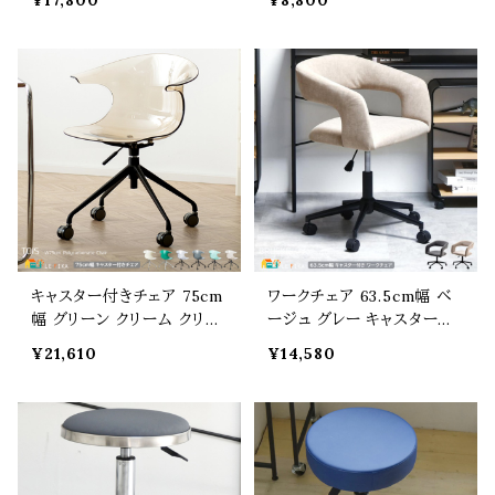
¥17,800
¥8,800
トイア リプロダクト 合皮チェ
形テーブル 丸机 丸テーブル
ア スチールフレーム 幅53.5
木製テーブル ウッドテーブ
cm 奥行58.5cm 高さ81cm
ル 幅40cm 奥行41.5cm 高
座面高42cm おすすめ おし
さ59cm サブテーブル おす
ゃれ 北欧 モダン スタイリッ
すめ おしゃれ 北欧 モダン
シュ メッシュワイヤー 背も
スタイリッシュ 玄関テーブル
たれ付 椅子 チェアー
ベッド横 ソファ横テーブル
キャスター付きチェア 75cm
ワークチェア 63.5cm幅 ベ
幅 グリーン クリーム クリア
ージュ グレー キャスター付
ライトグリーン アンバー ブラ
きチェア アームチェア 昇降
¥21,610
¥14,580
ック ガス圧昇降チェア 高さ
チェア 回転式チェア オフィ
調整可能 書斎チェア リビン
スチェア 肘掛け付き 肘置き
グチェア おすすめ おしゃれ
付き おすすめ おしゃれ モダ
スタイリッシュ 回転式チェア
ン 高さ調整可能 デスク用
360度回転 回転椅子 幅75
チェア ダイニングチェア 幅6
cm 奥行75cm 最大高さ85
3.5cm 奥行62.5cm 最大高