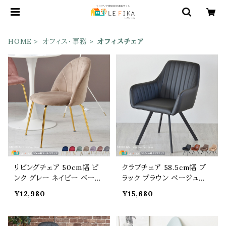
HOME
オフィス・事務
オフィスチェア
リビングチェア 50cm幅 ピ
クラブチェア 58.5cm幅 ブ
ンク グレー ネイビー ベージ
ラック ブラウン ベージュ系
ュ ワインレッド ラベンダー
パーソナルチェア 合皮チェ
¥12,980
¥15,680
ミントグリーン 椅子 チェア
ア 合成皮革 PUレザー 合皮
ー ワークチェア ダイニング
肘置き付き 幅58.5cm 奥行
チェア 幅50cm 奥行48cm
57cm 高さ78.5cm 座面高4