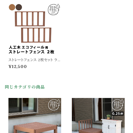
ストレートフェンス 2枚セット ライ
トブラウン ダークブラウン 茶色
¥12,500
人工木 ウッドデッキ専用フェンス
幅90cm 奥行5cm 高さ45cm
おすすめ おしゃれ デッキ用フェ
ンス デッキ用ストレートフェンス
同じカテゴリの商品
ストレートフェンス2個セット 2個
組 DIY 縁側 人工木デッキ専用
フェンス