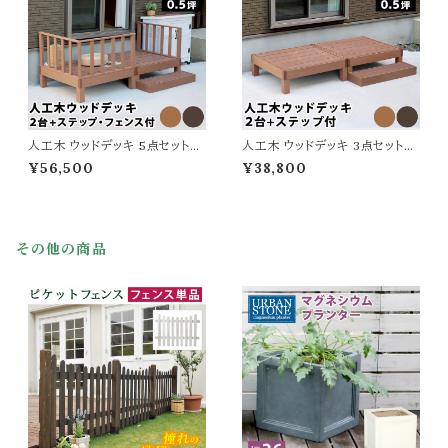
ドデッキ
人工木ウッドデッキ
人工木 ウッドデッキ 5点セット
人工木 ウッドデッキ 3点セット
縁台 2台 ステップ フェンス 幅9
デッキ縁台2台 ステップ 幅90c
¥56,500
¥38,800
0cm 奥行90cm 高さ28cm ラ
m 奥行90cm 高さ28cm 正方
イトブラウン ダークブラウン 茶 ウ
形 ライトブラウン ダークブラウン
ッドデッキセット おしゃれ おすす
ウッドデッキセット おしゃれ おす
め 北欧 デッキ 縁台 工事不要
すめ 北欧 デッキ 縁台 工事不要
腐らない 人工木製デッキ 頑丈
腐らない 人工木製デッキ 頑丈
その他の商品
縁側 樹脂 DIY ガーデンデッキ
縁側 樹脂 DIY ガーデンデッキ
人工木ウッドデッキ
人工木ウッドデッキ