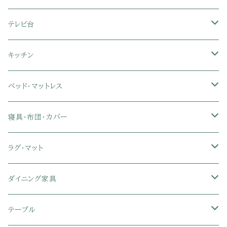
フロアソファ・ローソファ
リクライニング座椅子
本棚・書棚
ドレッサー・鏡台
テレビ台
ソファベッド
肘付き座椅子
衣類・タンス・チェスト
ミラー・スタンドミラー
壁面収納・ハイタイプテレビ台
キッチン
カウチソファ・コーナーソファ
座椅子カバー
ハンガーラック
ミドルタイプテレビ台
食器棚・キッチンボード
ベッド・マットレス
リクライニングソファ
ポケットコイル座椅子
ラック・シェルフ
ロータイプテレビ台
レンジ台
ローベッド
寝具・布団・カバー
セミシングル
スツール・オットマン
スチールラック・メタルラック
コーナーテレビ台
キッチンワゴン
収納付きベッド
掛け布団
ラグ・マット
シングル
セミシングル
クッションソファ
衣装ケース・壁面収納・ワードローブ
伸縮テレビ台
キッチンカウンター
パネルベッド
敷き布団
ラグ・カーペット
ダイニング家具
セミダブル
シングル
セミシングル
革・レザー・合皮ソファ
キャビネット・サイドボード
テレビスタンド
キッチンラック・冷蔵庫ラック
すのこベッド
布団セット
玄関マット
ダイニングテーブル
テーブル