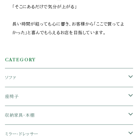
「そこにあるだけで気分が上がる」
長い時間が経っても心に響き、お客様から「ここで買ってよ
かった」と喜んでもらえるお店を目指しています。
CATEGORY
ソファ
1人掛けソファ
座椅子
2人掛けソファ
1人掛け座椅子
収納家具・本棚
3人掛けソファ
2人掛け座椅子
カラーボックス
ミラー・ドレッサー