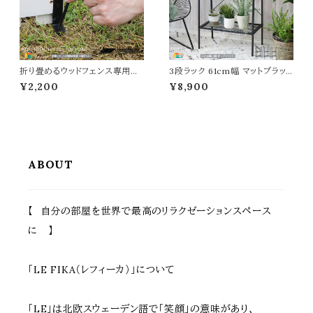
折り畳めるウッドフェンス専用固
3段ラック 61cm幅 マットブラッ
定金具 4個セット 専用固定金具
ク ブルーグレー モカブラウン ピ
¥2,200
¥8,900
ウッドフェンス用金具 ペグ フェン
スタチオグリーン アイボリーホワ
ス固定金具 ペグ幅5.3cm 高さ1
イト 収納ラック オープンラック デ
8cm 直径0.6cm おすすめ おし
ィスプレイラック 幅61cm 奥行3
ゃれ スチール製 L字金具幅2c
6cm 高さ110cm おすすめ おし
m 奥行3cm 高さ8cm 木製フェ
ゃれ 北欧 モダン スチールラック
ンス固定金具 折り畳みフェンス
鉢植えラック プランターラック 植
用固定金具 ガーデニング
木鉢ラック
ABOUT
【 自分の部屋を世界で最高のリラクゼーションスペース
に 】
「LE FIKA（レフィーカ）」について
「LE」は北欧スウェーデン語で「笑顔」の意味があり、