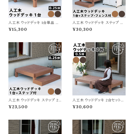
人工木 ウッドデッキ 1台単品 幅
人工木 ウッドデッキ ステップ フ
90cm 奥行90cm 高さ28cm
ェンス 3点セット 幅90cm 奥行
¥15,300
¥30,300
ライトブラウン ダークブラウン 茶
90cm 高さ28cm ライトブラウン
色 正方形 アウトドアリビング ガ
ダークブラウン 茶色 ウッドデッキ
ーデニング 庭 おしゃれ おすす
セット 庭 おしゃれ おすすめ 北
め 北欧 デッキ 縁台 工事不要
欧 デッキ 縁台 工事不要 腐らな
腐らない 人工木製デッキ 頑丈
い 人工木製デッキ 頑丈 縁側 樹
縁側 樹脂 DIY ガーデンデッキ
脂 DIY ガーデンデッキ 人工木
人工木ウッドデッキ
ウッドデッキ
人工木 ウッドデッキ ステップ 2
人工木 ウッドデッキ 2台セット
点セット 幅90cm 奥行90cm
幅90cm 奥行90cm 高さ28cm
¥23,500
¥30,600
高さ28cm ライトブラウン ダーク
ライトブラウン ダークブラウン 茶
ブラウン 茶色 ウッドデッキセット
色 正方形 アウトドアリビング ガ
縁台 庭 おしゃれ おすすめ 北欧
ーデニング 庭 おしゃれ おすす
デッキ 縁台 工事不要 腐らない
め 北欧 デッキ 縁台 工事不要
人工木製デッキ 頑丈 縁側 樹脂
腐らない 人工木製デッキ 頑丈
DIY ガーデンデッキ 人工木ウッ
縁側 樹脂 DIY ガーデンデッキ