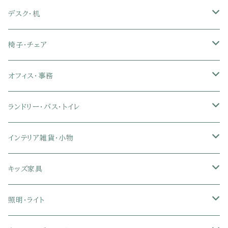
ダブル
セミダブル
シングル
セミシングル
布張り・ファブリックソファ
ランドリー・トイレ収納
サイドチェスト
隙間収納
脚付きマットレス
枕
キッチンマット
ダイニングチェア・ベンチ
サイドテーブル
デスク・机
クイーン
ダブル
セミダブル
シングル
セミシングル
ソファカバー
玄関収納
幅90cm以下テレビ台
キッチンマット
パイプベッド
タオルケット・ガーゼケット
フローリングマット
ダイニングテーブルセット
ウッドテーブル
パソコン・オフィスデスク
椅子・チェア
クイーン
ダブル
セミダブル
シングル
突っ張り棚・突っ張りラック
幅91～120cmテレビ台
キッチン用品
ロフトベッド
ブランケット・毛布
ジョイントマット
2人用ダイニングテーブルセット
センターテーブル
L字デスク
ダイニングチェア・ベンチ
オフィス・事務
クイーン
ダブル
セミダブル
幅121～150cmテレビ台
キッチン家電
2段ベッド
布団カバー・敷きパッド
4人用ダイニングテーブルセット
ガラステーブル
収納付きデスク
オフィスチェア
オフィスチェア
ランドリー・バス・トイレ
クイーン
ダブル
リクライニングチェア
幅151～180cmテレビ台
折りたたみベッド
ひんやりマット（冷却マット）
6人用ダイニングテーブルセット
カウンターテーブル
キーボードスライダー付きデスク
リビングチェア
オフィスデスク
ランドリーラック
インテリア雑貨・小物
クイーン
ハイバックオフィスチェア
ソファベッド
こたつ布団
木製ダイニング
伸縮式テーブル
学習机
スツール・オットマン
オフィス収納
タオルハンガー
タオル
キッズ家具
ローバックオフィスチェア
マットレス
シングル
スチール脚ダイニング
ツインデスク
学習椅子
オフィス雑貨
洗濯カゴ・ワゴン
食器・食器スタンド
絵本ラック・本棚
照明・ライト
フットレスト付きオフィスチェア