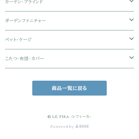
セミシングル
セミシングル
セミダブル
デスクセット
ファブリックチェア
オフィス家電
物干しスタンド
キャニスター・ディスペンサー
ラック・ランドセルラック
シーリングライト
カーテン・ブラインド
肘付きオフィスチェア
シングル
シングル
ダブル
サイドワゴン・チェスト
革・レザー・合皮チェア
トイレ用品
コーヒーサーバー
おもちゃ・キッズ収納
シーリングファンライト
ドレープカーテン
ガーデンファニチャー
肘なしオフィスチェア
セミダブル
セミダブル
クイーン
木製デスク
スチール脚チェア
トイレットペーパーホルダー
エコバッグ
学習机・学習椅子
ペンダントライト
レースカーテン
ガーデンフェンス・アーチ
ペット・ケージ
メッシュオフィスチェア
ダブル
ダブル
キング
ガラスデスク
木脚チェア
バス用品・バスマット
玄関小物・傘
チェア・ベビーチェア・ソファ
スポットライト
カーテンセット
ガーデンテーブル・チェア・ベンチ
ケージ
こたつ・布団・カバー
クイーン
傘・傘立て
クイーン
幅100cm以下デスク
リビング雑貨
キッズベッド
間接照明
ブラインド
人工芝・タイル・マット
その他ペット用品
こたつテーブル
商品一覧に戻る
玄関小物
インテリア小物
68×68㎝
幅101～120cmデスク
キッチン雑貨
その他のキッズ家具
デスクライト
幅100㎝
サンシェード・日よけ
こたつ布団
アクセサリー収納
75×75㎝
掛布団
幅121～160cmデスク
スタンドライト
幅125㎝
室外機カバー
こたつセット
© LE FIKA -レフィーカ-
Powered by
バスケット・かご収納
80×80㎝
掛布団カバー
68×68㎝
幅160cm以上デスク
キャンドル・テーブルランプ
幅150㎝
ウッドデッキ・縁台