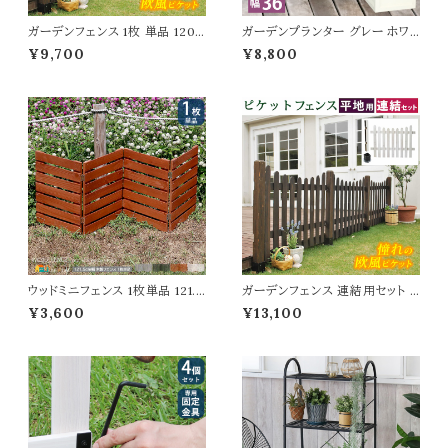
ガーデンフェンス 1枚 単品 120c
ガーデンプランター グレー ホワイ
m幅 U型フェンス ダークブラウン
ト 灰色 白 プランター 植木鉢 鉢
¥9,700
¥8,800
ホワイト 茶色 白 ウッドフェンス
植え 幅36cm 奥行36cm 高さ3
木製フェンス 幅120.2cm 奥行
6.5cm 正方形 おすすめ おしゃ
2.5cm 高さ87.2cm おすすめ
れ 北欧 ベランダ バルコニー ガ
おしゃれ 北欧 ピケットフェンス
ーデニング 庭 エントランス 玄関
庭 ガーデニング 境界線 花壇 目
テラス 庭園 菜園 花壇 観葉植物
隠し 庭のフェンス 春 夏 秋 冬 U
多肉植物 モダン マグネシウム
型 1枚単品
水抜き穴付き
ウッドミニフェンス 1枚単品 121.5
ガーデンフェンス 連結用セット U
cm幅 ボーダーフェンス ライトブ
型フェンス1枚 平地用金具1個 連
¥3,600
¥13,100
ラウン ホワイト ダークグリーン グ
結用 120cm幅 ダークブラウン
レー 折り畳みフェンス ガーデン
ホワイト 茶色 白 木製フェンス ウ
フェンス 木製フェンス 幅121.5c
ッドフェンス ピケットフェンス 庭
m 奥行1.6cm 高さ44cm おす
ガーデニング 花壇 境界線 目隠
すめ おしゃれ 北欧 モダン スタ
し 春 夏 秋 冬 U形フェンス ピケ
イリッシュ 天然木 庭のフェンス
ットフェンス 春 夏 秋 冬 連結セ
花壇のフェンス
ット