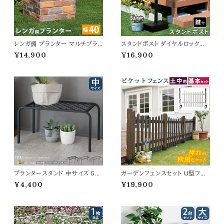
レンガ調 プランター マルチブラ
スタンドポスト ダイヤルロック式
ウン 茶色 植木鉢 40.5cm幅 鉢
36cm幅 郵便ポスト グレー グレ
¥14,900
¥16,900
植え 水抜き穴付き 幅40.5cm
ージュ 手前開き おすすめ おし
奥行40.5cm 高さ41cm 正方形
ゃれ 北欧 レトロ 幅36cm 奥行2
ガーデニング 庭 おすすめ おし
8cm 高さ119.5cm ダイヤル錠
ゃれ 北欧 レンガ調プランター ガ
ポスト ダイヤルロック式ポスト 郵
ーデニング鉢 家庭菜園 園芸 庭
便受け ダイヤル鍵付きポスト ス
園 ベランダ バルコニー エントラ
タンド式ポスト スタンドタイプ 春
ンス 野菜 菜園 花壇
夏 秋 冬
プランタースタンド 中サイズ 50
ガーデンフェンスセット U型フェ
cm幅 1台単品 グレー ゴールド
ンス1枚 土中用金具2個 フェンス
¥4,400
¥19,900
ブラック プランターラック 鉢植え
セット 120cm幅 ホワイト ダーク
スタンド 植木鉢スタンド おすす
ブラウン 白 茶色 ウッドフェンス
め おしゃれ 鉢植え台 植木鉢台
木製フェンス ピケットフェンス U
スチール製 花台 フラワースタン
形フェンス おすすめ おしゃれ 北
ド フラワーラック 通気性 排水性
欧 庭のフェンス 土中用金具セッ