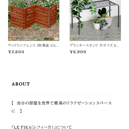
耐久性 湿気対策 幅50cm 奥行
ト 庭 ガーデニング 花壇 境界線
25cm 高さ25.5cm
目隠し
ウッドミニフェンス 1枚単品 121.5
プランタースタンド 大サイズ 60
cm幅 ボーダーフェンス ライトブ
cm幅 同色2台セット ゴールド グ
¥3,600
¥6,900
ラウン ホワイト ダークグリーン グ
レー ブラック 鉢植えスタンド 植
レー 折り畳みフェンス ガーデン
木鉢スタンド プランターラック お
フェンス 木製フェンス 幅121.5c
すすめ おしゃれ スチール製 花
m 奥行1.6cm 高さ44cm おす
台 鉢植え台 植木鉢台 フラワー
すめ おしゃれ 北欧 モダン スタ
スタンド フラワーラック 通気性
イリッシュ 天然木 庭のフェンス
排水性 湿気対策 幅60cm 奥行
花壇のフェンス
25cm 高さ35.5cm
ABOUT
【 自分の部屋を世界で最高のリラクゼーションスペース
に 】
「LE FIKA（レフィーカ）」について