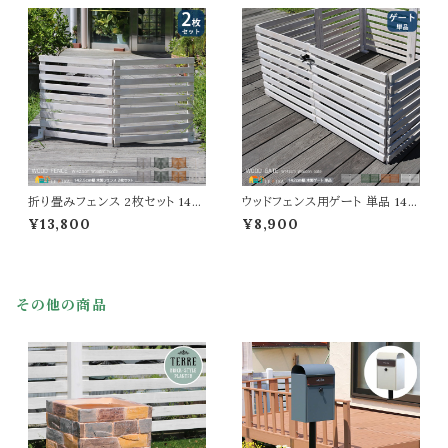
折り畳み式 幅161.5cm 奥行22
cm おすすめ おしゃれ 北欧 庭
cm 高さ61cm おすすめ おしゃ
ガーデニング 境界線 間仕切り
れ 北欧 モダン 天然木 庭のフェ
庭のフェンス 差し込み式 スティ
ンス 境界線 玄関 庭園 花壇 庭
ックフェンス 目隠し モダン 花壇
ガーデニング
のフェンス 3枚組
折り畳みフェンス 2枚セット 142.
ウッドフェンス用ゲート 単品 142
5cm幅 ボーダーフェンス ダーク
cm幅 ボーダーフェンス用 フェン
¥13,800
¥8,900
グリーン ライトブラウン ホワイト
ス用ゲートセット ライトブラウン
グレー ウッドフェンス ガーデンフ
ホワイト グレー ダークグリーン
ェンス 木製フェンス 幅142.5cm
幅142cm 奥行2.4cm 高さ71c
奥行22.4cm 高さ71cm おすす
m おすすめ おしゃれ 北欧 モダ
め おしゃれ 北欧 モダン スタイリ
ン 木製 天然木 庭 家庭菜園 ボ
その他の商品
ッシュ 天然木 庭 花壇のフェンス
ーダーフェンス用ゲートセット ガ
折り畳み式
ーデンゲート