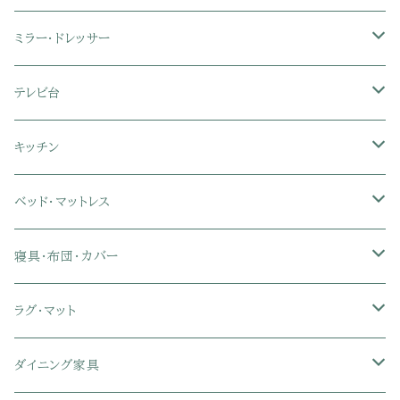
3人掛けソファ
2人掛け座椅子
カラーボックス
ミラー・ドレッサー
フロアソファ・ローソファ
リクライニング座椅子
本棚・書棚
ドレッサー・鏡台
テレビ台
ソファベッド
肘付き座椅子
衣類・タンス・チェスト
ミラー・スタンドミラー
壁面収納・ハイタイプテレビ台
キッチン
カウチソファ・コーナーソファ
座椅子カバー
ハンガーラック
ミドルタイプテレビ台
食器棚・キッチンボード
ベッド・マットレス
リクライニングソファ
ポケットコイル座椅子
ラック・シェルフ
ロータイプテレビ台
レンジ台
ローベッド
寝具・布団・カバー
セミシングル
スツール・オットマン
スチールラック・メタルラック
コーナーテレビ台
キッチンワゴン
収納付きベッド
掛け布団
ラグ・マット
シングル
セミシングル
クッションソファ
衣装ケース・壁面収納・ワードローブ
伸縮テレビ台
キッチンカウンター
パネルベッド
敷き布団
ラグ・カーペット
ダイニング家具