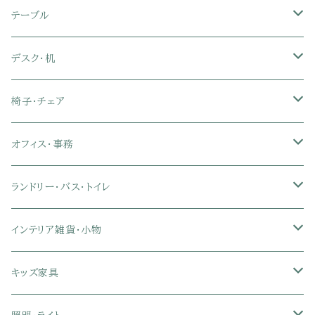
セミダブル
シングル
セミシングル
革・レザー・合皮ソファ
キャビネット・サイドボード
テレビスタンド
キッチンラック・冷蔵庫ラック
すのこベッド
布団セット
玄関マット
ダイニングテーブル
テーブル
ダブル
セミダブル
シングル
セミシングル
布張り・ファブリックソファ
ランドリー・トイレ収納
サイドチェスト
隙間収納
脚付きマットレス
枕
キッチンマット
ダイニングチェア・ベンチ
サイドテーブル
デスク・机
クイーン
ダブル
セミダブル
シングル
セミシングル
ソファカバー
玄関収納
幅90cm以下テレビ台
キッチンマット
パイプベッド
タオルケット・ガーゼケット
フローリングマット
ダイニングテーブルセット
ウッドテーブル
パソコン・オフィスデスク
椅子・チェア
クイーン
ダブル
セミダブル
シングル
突っ張り棚・突っ張りラック
幅91～120cmテレビ台
キッチン用品
ロフトベッド
ブランケット・毛布
ジョイントマット
2人用ダイニングテーブルセット
センターテーブル
L字デスク
ダイニングチェア・ベンチ
オフィス・事務
クイーン
ダブル
セミダブル
幅121～150cmテレビ台
キッチン家電
2段ベッド
布団カバー・敷きパッド
4人用ダイニングテーブルセット
ガラステーブル
収納付きデスク
オフィスチェア
オフィスチェア
ランドリー・バス・トイレ
クイーン
ダブル
リクライニングチェア
幅151～180cmテレビ台
折りたたみベッド
ひんやりマット（冷却マット）
6人用ダイニングテーブルセット
カウンターテーブル
キーボードスライダー付きデスク
リビングチェア
オフィスデスク
ランドリーラック
インテリア雑貨・小物
クイーン
ハイバックオフィスチェア
ソファベッド
こたつ布団
木製ダイニング
伸縮式テーブル
学習机
スツール・オットマン
オフィス収納
タオルハンガー
タオル
キッズ家具
ローバックオフィスチェア