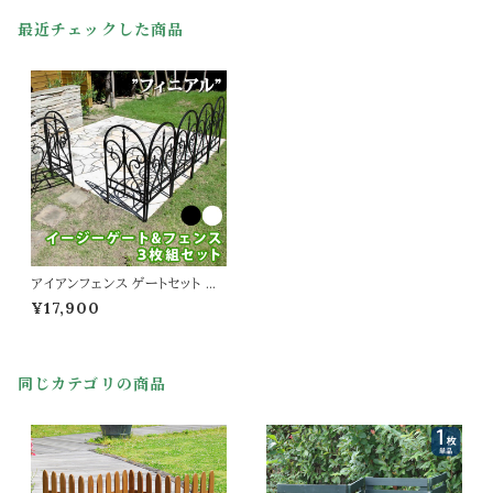
最近チェックした商品
アイアンフェンス ゲートセット ブ
ラック ホワイト 黒 白 フェンス3
¥17,900
枚 ゲート1セット フェンスゲート合
計4点セット ガーデンフェンス 庭
のフェンス 庭のゲート 境界線 花
壇 庭 おすすめ おしゃれ 北欧
同じカテゴリの商品
ローズフェンス バラフェンス トレ
リス 左右ジョイント式 4点セット