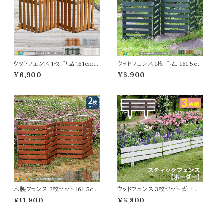
ウッドフェンス 1枚 単品 161cm
ウッドフェンス 1枚 単品 161.5cm
幅 ダークグリーン ライトブラウン
幅 ボーダーフェンス ホワイト グ
¥6,900
¥6,900
グレー ホワイト 木製フェンス ガ
レー ライトブラウン ダークグリー
ーデンフェンス 折り畳みフェンス
ン 折り畳みフェンス 木製フェン
幅161cm 全奥行22cm 高さ62c
ス 折り畳み式 幅161.5cm 奥行
m おすすめ おしゃれ 北欧 モダ
22cm 高さ61cm おすすめ おし
ン スタイリッシュ 庭のフェンス
ゃれ 北欧 モダン 天然木 庭のフ
境界線 間仕切り 目隠し 折りた
ェンス 境界線 玄関 花壇 庭 ガ
たみ式フェンス
ーデニング 駐車場
木製フェンス 2枚セット 161.5cm
ウッドフェンス 3枚セット ガーデ
幅 ボーダーフェンス ライトブラウ
ンフェンス 80cm幅 ダークブラ
¥11,900
¥6,800
ン ホワイト ダークグリーン グレー
ウン ホワイト 茶色 白 木製フェン
折り畳みフェンス ウッドフェンス
ス 幅80cm 奥行2.5cm 高さ45