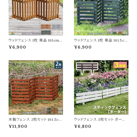
ウッドフェンス 1枚 単品 161cm
ウッドフェンス 1枚 単品 161.5cm
幅 ダークグリーン ライトブラウン
幅 ボーダーフェンス ホワイト グ
¥6,900
¥6,900
グレー ホワイト 木製フェンス ガ
レー ライトブラウン ダークグリー
ーデンフェンス 折り畳みフェンス
ン 折り畳みフェンス 木製フェン
幅161cm 全奥行22cm 高さ62c
ス 折り畳み式 幅161.5cm 奥行
m おすすめ おしゃれ 北欧 モダ
22cm 高さ61cm おすすめ おし
ン スタイリッシュ 庭のフェンス
ゃれ 北欧 モダン 天然木 庭のフ
境界線 間仕切り 目隠し 折りた
ェンス 境界線 玄関 花壇 庭 ガ
たみ式フェンス
ーデニング 駐車場
木製フェンス 2枚セット 161.5cm
ウッドフェンス 3枚セット ガーデ
幅 ボーダーフェンス ライトブラウ
ンフェンス 80cm幅 ダークブラ
¥11,900
¥6,800
ン ホワイト ダークグリーン グレー
ウン ホワイト 茶色 白 木製フェン
折り畳みフェンス ウッドフェンス
ス 幅80cm 奥行2.5cm 高さ45