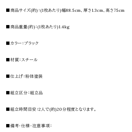
■商品サイズ(約)：(1枚あたり)幅88.5cm、厚さ1.3cm、高さ75cm
■商品重量(約)：(1枚あたり)1.4kg
■カラー：ブラック
■材質：スチール
■仕上げ：粉体塗装
■組立区分：組立品
■組立時間目安：2人で(約)20分程度となります。
■備考・仕様・注意事項：