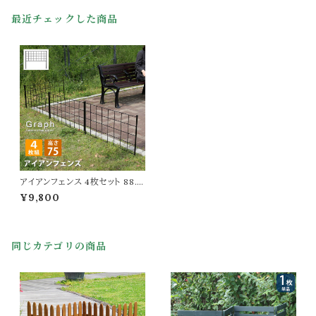
最近チェックした商品
アイアンフェンス 4枚セット 88.5
cm幅 ロータイプ ガーデンフェン
¥9,800
ス ブラック 黒 幅88.5cm 厚さ1.
3cm 高さ75cm 庭 ガーデニン
グ 庭のフェンス おすすめ おしゃ
れ 北欧 花壇 家庭菜園 庭園 境
同じカテゴリの商品
界線 目隠し 埋め込み式 植物誘
引 モダン バラ ラティス トレリス
フェンス 4枚組