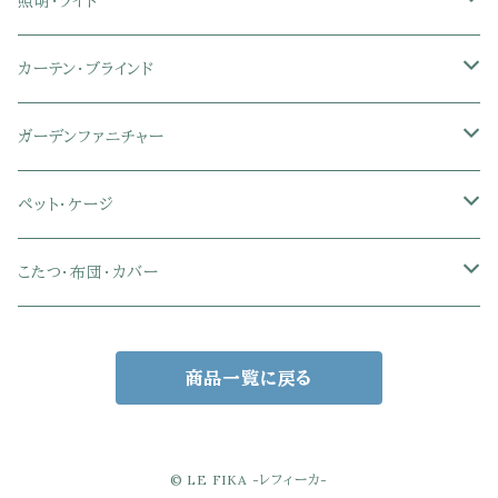
マットレス
シングル
スチール脚ダイニング
ツインデスク
学習椅子
オフィス雑貨
洗濯カゴ・ワゴン
食器・食器スタンド
絵本ラック・本棚
照明・ライト
フットレスト付きオフィスチェア
セミシングル
セミシングル
セミダブル
デスクセット
ファブリックチェア
オフィス家電
物干しスタンド
キャニスター・ディスペンサー
ラック・ランドセルラック
シーリングライト
カーテン・ブラインド
肘付きオフィスチェア
シングル
シングル
ダブル
サイドワゴン・チェスト
革・レザー・合皮チェア
トイレ用品
コーヒーサーバー
おもちゃ・キッズ収納
シーリングファンライト
ドレープカーテン
ガーデンファニチャー
肘なしオフィスチェア
セミダブル
セミダブル
クイーン
木製デスク
スチール脚チェア
トイレットペーパーホルダー
エコバッグ
学習机・学習椅子
ペンダントライト
レースカーテン
ガーデンフェンス・アーチ
ペット・ケージ
メッシュオフィスチェア
ダブル
ダブル
キング
ガラスデスク
木脚チェア
バス用品・バスマット
玄関小物・傘
チェア・ベビーチェア・ソファ
スポットライト
カーテンセット
ガーデンテーブル・チェア・ベンチ
ケージ
こたつ・布団・カバー
クイーン
傘・傘立て
クイーン
幅100cm以下デスク
リビング雑貨
キッズベッド
間接照明
ブラインド
人工芝・タイル・マット
その他ペット用品
こたつテーブル
商品一覧に戻る
玄関小物
インテリア小物
68×68㎝
幅101～120cmデスク
キッチン雑貨
その他のキッズ家具
デスクライト
幅100㎝
サンシェード・日よけ
こたつ布団
アクセサリー収納
75×75㎝
掛布団
幅121～160cmデスク
スタンドライト
幅125㎝
室外機カバー
こたつセット
© LE FIKA -レフィーカ-