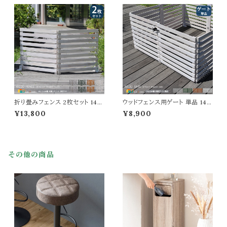
折り畳み式 幅161.5cm 奥行22
cm おすすめ おしゃれ 北欧 庭
cm 高さ61cm おすすめ おしゃ
ガーデニング 境界線 間仕切り
れ 北欧 モダン 天然木 庭のフェ
庭のフェンス 差し込み式 スティ
ンス 境界線 玄関 庭園 花壇 庭
ックフェンス 目隠し モダン 花壇
ガーデニング
のフェンス 3枚組
折り畳みフェンス 2枚セット 142.
ウッドフェンス用ゲート 単品 142
5cm幅 ボーダーフェンス ダーク
cm幅 ボーダーフェンス用 フェン
¥13,800
¥8,900
グリーン ライトブラウン ホワイト
ス用ゲートセット ライトブラウン
グレー ウッドフェンス ガーデンフ
ホワイト グレー ダークグリーン
ェンス 木製フェンス 幅142.5cm
幅142cm 奥行2.4cm 高さ71c
奥行22.4cm 高さ71cm おすす
m おすすめ おしゃれ 北欧 モダ
め おしゃれ 北欧 モダン スタイリ
ン 木製 天然木 庭 家庭菜園 ボ
その他の商品
ッシュ 天然木 庭 花壇のフェンス
ーダーフェンス用ゲートセット ガ
折り畳み式
ーデンゲート