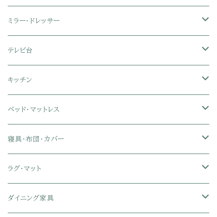
3人掛けソファ
2人掛け座椅子
カラーボックス
ミラー・ドレッサー
フロアソファ・ローソファ
リクライニング座椅子
本棚・書棚
ドレッサー・鏡台
テレビ台
ソファベッド
肘付き座椅子
衣類・タンス・チェスト
ミラー・スタンドミラー
壁面収納・ハイタイプテレビ台
キッチン
カウチソファ・コーナーソファ
座椅子カバー
ハンガーラック
ミドルタイプテレビ台
食器棚・キッチンボード
ベッド・マットレス
リクライニングソファ
ポケットコイル座椅子
ラック・シェルフ
ロータイプテレビ台
レンジ台
ローベッド
寝具・布団・カバー
セミシングル
スツール・オットマン
スチールラック・メタルラック
コーナーテレビ台
キッチンワゴン
収納付きベッド
掛け布団
ラグ・マット
シングル
セミシングル
クッションソファ
衣装ケース・壁面収納・ワードローブ
伸縮テレビ台
キッチンカウンター
パネルベッド
敷き布団
ラグ・カーペット
ダイニング家具