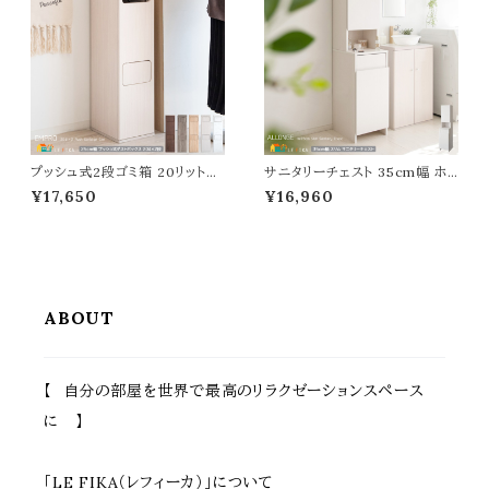
48cm 奥行48cm 最大高さ52c
スチェア リビングスツール 玄関
m おすすめ 椅子
スツール 玄関椅子 チェア
プッシュ式2段ゴミ箱 20リットル
サニタリーチェスト 35cm幅 ホ
2段タイプ 25cm幅 ブラウン グ
ワイト 木目柄 サニタリー収納ラ
¥17,650
¥16,960
レージュ ナチュラル ホワイト 木
ック 洗濯物収納 ランドリー収納
目柄 大理石柄 くずかご ごみ入
ラック スリムラック 隙間収納 収
れ プッシュ扉 2段 分別ごみ箱
納棚 スリム コンパクト 省スペー
おすすめ おしゃれ 北欧 モダン
ス おすすめ おしゃれ 北欧 モダ
幅25cm 奥行30cm 高さ96cm
ン タオル収納 洗剤収納 可動棚
20リットル スリム コンパクト 省
洗濯カゴ付き 幅35cm 奥行41.
スペース 扉付きゴミ箱
8cm 高さ160cm 収納
ABOUT
【 自分の部屋を世界で最高のリラクゼーションスペース
に 】
「LE FIKA（レフィーカ）」について