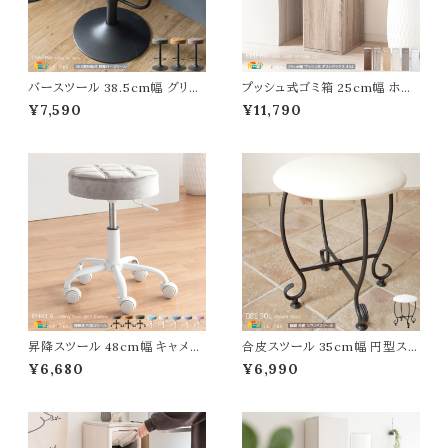
バースツール 38.5cm幅 グリー
プッシュ式ゴミ箱 25cm幅 ホワ
ン キャメル ブラウン 昇降式スツ
イト ナチュラル グレージュ ブラウ
¥7,590
¥11,790
ール 360度回転 合皮チェア 合
ン モカ 木目調柄 大理石調柄 無
成皮革 椅子 幅38.5cm 奥行3
地 45リットル プッシュ式ダストボ
8.5cm 高さ64cm 最大高さ84c
ックス おすすめ おしゃれ 北欧
m おすすめ おしゃれ 北欧 モダ
モダン スタイリッシュ くずかご
ン スタイリッシュ フットレスト付き
ごみ入れ 幅25cm 奥行き30c
円型 円形 丸型 丸形 丸椅子 カ
m 高さ80cm プッシュ扉 蓋付き
ウンターチェア 椅子
ゴミ箱 スリム
昇降スツール 48cm幅 キャメル
合皮スツール 35cm幅 円型スツ
グリーン ブラウン ライトピンク ラ
ール 円形チェア 丸型 丸形チェ
¥6,680
¥6,990
イトグレー ライトブルー アクアブ
ア 丸椅子 スチールフレーム 合
ルー アイボリー 合皮チェア ファ
皮チェア 合成皮革 幅35cm 奥
ブリックチェア 昇降椅子 昇降チ
行35cm 高さ45cm ラウンドス
ェア キャスター付きスツール 36
ツール おすすめ おしゃれ 北欧
0度回転 ダイニングスツール 幅
モダン スタイリッシュ エントラン