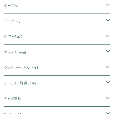
セミダブル
シングル
セミシングル
革・レザー・合皮ソファ
キャビネット・サイドボード
テレビスタンド
キッチンラック・冷蔵庫ラック
すのこベッド
布団セット
玄関マット
ダイニングテーブル
テーブル
ダブル
セミダブル
シングル
セミシングル
布張り・ファブリックソファ
ランドリー・トイレ収納
サイドチェスト
隙間収納
脚付きマットレス
枕
キッチンマット
ダイニングチェア・ベンチ
サイドテーブル
デスク・机
クイーン
ダブル
セミダブル
シングル
セミシングル
ソファカバー
玄関収納
幅90cm以下テレビ台
キッチンマット
パイプベッド
タオルケット・ガーゼケット
フローリングマット
ダイニングテーブルセット
ウッドテーブル
パソコン・オフィスデスク
椅子・チェア
クイーン
ダブル
セミダブル
シングル
突っ張り棚・突っ張りラック
幅91～120cmテレビ台
キッチン用品
ロフトベッド
ブランケット・毛布
ジョイントマット
2人用ダイニングテーブルセット
センターテーブル
L字デスク
ダイニングチェア・ベンチ
オフィス・事務
クイーン
ダブル
セミダブル
幅121～150cmテレビ台
キッチン家電
2段ベッド
布団カバー・敷きパッド
4人用ダイニングテーブルセット
ガラステーブル
収納付きデスク
オフィスチェア
オフィスチェア
ランドリー・バス・トイレ
クイーン
ダブル
リクライニングチェア
幅151～180cmテレビ台
折りたたみベッド
ひんやりマット（冷却マット）
6人用ダイニングテーブルセット
カウンターテーブル
キーボードスライダー付きデスク
リビングチェア
オフィスデスク
ランドリーラック
インテリア雑貨・小物
クイーン
ハイバックオフィスチェア
ソファベッド
こたつ布団
木製ダイニング
伸縮式テーブル
学習机
スツール・オットマン
オフィス収納
タオルハンガー
タオル
キッズ家具
ローバックオフィスチェア