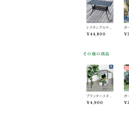
北欧 ガーデニン
グ DIY 杉 松 木
製ベンチ 一人掛
けベンチ ウッド
ベンチ 天然木
背もたれ付ベン
レクタングルテー
ガ
チ テラス 春 夏
ブル 1台 単品 12
脚
秋 冬
¥44,800
¥
3.5cm幅 マット
幅
ブラック ガーデ
ア
ンテーブル 長方
庭
形 アルミ製テー
チ
その他の商品
ブル 鋳物 長方
き
形テーブル おす
す
すめ おしゃれ 北
北
欧 モダン クラシ
シ
カル 庭のテーブ
ベ
ル ベランダ テラ
ニ
ス アウトドアテー
チ
ブル バルコニー
チ
庭 幅123.5cm
奥
奥行62.5cm 高
87
プランタースタン
ガ
さ74.5cm 机
4
ド 大サイズ 60c
車
¥4,900
¥
m幅 1台単品 ゴ
m
ールド グレー ブ
ウ
ラック 鉢植えス
色
タンド 植木鉢ス
チ
タンド プランター
幅1
ラック おすすめ
8.