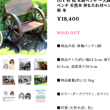
DIY 杉 松 木製ベンチ 一人
ベンチ 天然木 背もたれ付ベン
秋 冬
¥18,400
SOLD OUT
■商品内容：車輪ベンチ×1脚
■商品サイズ(約)：幅65.5cm、奥
81.5cm、座面高さ38.5cm
■商品重量(約)：12.5kg
■カラー：ダークブラウン、ホワイト
■材質：天然木(杉、松)