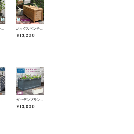
チ
ボックスベンチ
cm
収納付き 90cm
¥13,200
ウン
幅 ライトブラウン
ン
ホワイト 茶色 白
ンベ
ガーデンベンチ
子
庭の椅子 ベラン
コ
ダ バルコニー 庭
デン
ガーデン収納 幅
 奥
90cm 奥行33c
高さ
m 高さ40.5cm
すめ
おすすめ おしゃ
 収
れ 北欧 収納ボッ
納
クス 収納付きベ
ラ
ンチ テラス 木製
 ウ
ベンチ ウッドベン
も
チ 背もたれ無し
ス用
ガーデンプランタ
チ
ベンチ
42c
ー グレー ホワイ
¥13,800
フ
ト 灰色 白 80c
ン
m幅 プランター
ット
植木鉢 鉢植え
 ホ
幅80cm 奥行32
ダ
cm 高さ33.5cm
幅1
長方形 おすすめ