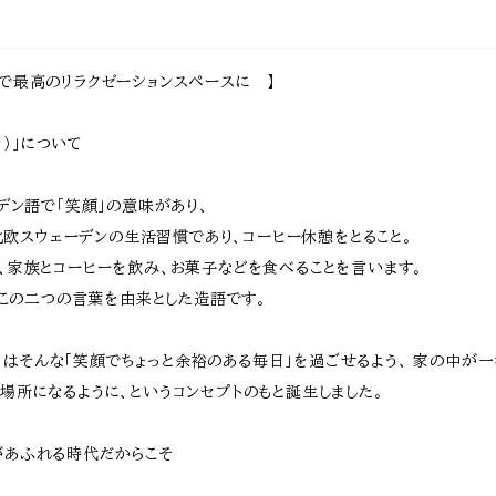
 2人掛け おし
ンス 木製フェン
ッドフェンス ピケ
42cm 奥行2.
れ おすすめ
ス 幅121.5cm 奥
ットフェンス 庭
m 高さ71cm
欧 ガーデニン
行1.6cm 高さ44
ガーデニング 花
すすめ おし
DIY 杉 松 木
cm おすすめ お
壇 境界線 目隠
北欧 モダン 
ベンチ 二人掛
しゃれ 北欧 モダ
し 春 夏 秋 冬 U
天然木 庭 家
で最高のリラクゼーションスペースに 】
ベンチ ウッド
ン スタイリッシュ
形フェンス ピケ
菜園 ボーダ
ンチ 天然木
天然木 フェンス
ットフェンス 春
ェンス用ゲー
もたれ付きベ
花壇のフェンス
夏 秋 冬 連結セ
ット ガーデン
チ テラス 春 夏
ット
ト
ーカ）」について
 冬
ーデン語で「笑顔」の意味があり、
らも北欧スウェーデンの生活習慣であり、コーヒー休憩をとること。
、家族とコーヒーを飲み、お菓子などを食べることを言います。
Aはこの二つの言葉を由来とした造語です。
ーカ）はそんな「笑顔でちょっと余裕のある毎日」を過ごせるよう、 家の中が
場所になるように、というコンセプトのもと誕生しました。
があふれる時代だからこそ