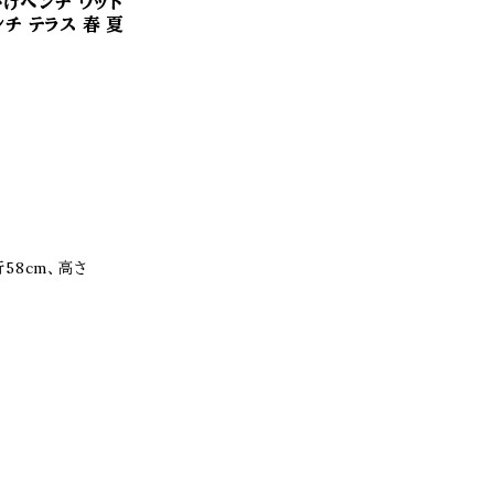
掛けベンチ ウッド
チ テラス 春 夏
行58cm、高さ