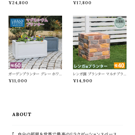
m幅 ダークブラウン ホワイト 茶
イト グレー ブラック 白 黒 灰色
¥24,800
¥17,800
色 白 庭のベンチ 車輪型ベンチ
ガーデンプランター 正方形 四角
幅110cm 奥行58.5cm 高さ83c
形 おすすめ おしゃれ コンクリー
m 2人掛け おしゃれ おすすめ
ト風 幅50cm 奥行50cm 高さ5
北欧 ガーデニング DIY 杉 松
0cm 植木鉢 鉢植え 庭のプラン
木製ベンチ 二人掛けベンチ ウッ
ター ベランダ バルコニー 玄関
ドベンチ 天然木 背もたれ付きベ
家庭菜園 園芸 観葉植物 野菜
ンチ テラス 春 夏 秋 冬
果物 水抜き穴付き
ガーデンプランター グレー ホワイ
レンガ調 プランター マルチブラ
ト 灰色 白 プランター 植木鉢 鉢
ウン 茶色 植木鉢 40.5cm幅 鉢
¥11,000
¥14,900
植え 幅60.5cm 奥行30.5cm
植え 水抜き穴付き 幅40.5cm
高さ31cm 長方形 おすすめ お
奥行40.5cm 高さ41cm 正方形
しゃれ 北欧 ベランダ バルコニー
ガーデニング 庭 おすすめ おし
ガーデニング 庭 エントランス 玄
ゃれ 北欧 レンガ調プランター ガ
関 テラス 庭園 菜園 花壇 観葉
ーデニング鉢 家庭菜園 園芸 庭
植物 多肉植物 モダン マグネシ
園 ベランダ バルコニー エントラ
ウム 水抜き穴付き
ンス 野菜 菜園 花壇
ABOUT
【 自分の部屋を世界で最高のリラクゼーションスペース