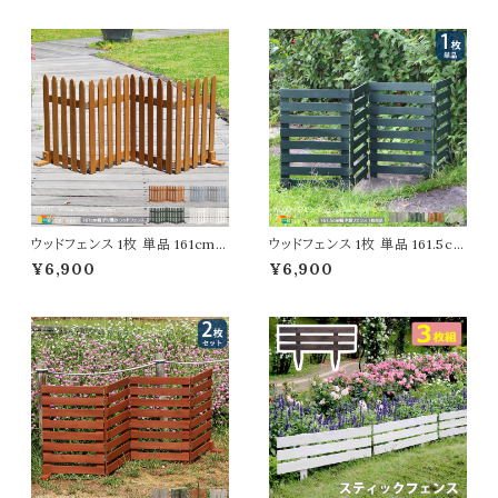
ッドアーチ バラアーチ 木製アー
チ 春 夏 秋 冬
ウッドフェンス 1枚 単品 161cm
ウッドフェンス 1枚 単品 161.5cm
幅 ダークグリーン ライトブラウン
幅 ボーダーフェンス ホワイト グ
¥6,900
¥6,900
グレー ホワイト 木製フェンス ガ
レー ライトブラウン ダークグリー
ーデンフェンス 折り畳みフェンス
ン 折り畳みフェンス 木製フェン
幅161cm 全奥行22cm 高さ62c
ス 折り畳み式 幅161.5cm 奥行
m おすすめ おしゃれ 北欧 モダ
22cm 高さ61cm おすすめ おし
ン スタイリッシュ 庭のフェンス
ゃれ 北欧 モダン 天然木 庭のフ
境界線 間仕切り 目隠し 折りた
ェンス 境界線 玄関 花壇 庭 ガ
たみ式フェンス
ーデニング 駐車場