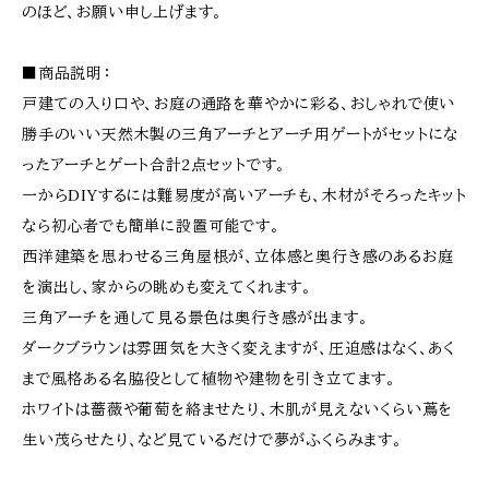
のほど、お願い申し上げます。
■商品説明：
戸建ての入り口や、お庭の通路を華やかに彩る、おしゃれで使い
勝手のいい天然木製の三角アーチとアーチ用ゲートがセットにな
ったアーチとゲート合計2点セットです。
一からDIYするには難易度が高いアーチも、木材がそろったキット
なら初心者でも簡単に設置可能です。
西洋建築を思わせる三角屋根が、立体感と奥行き感のあるお庭
を演出し、家からの眺めも変えてくれます。
三角アーチを通して見る景色は奥行き感が出ます。
ダークブラウンは雰囲気を大きく変えますが、圧迫感はなく、あく
まで風格ある名脇役として植物や建物を引き立てます。
ホワイトは薔薇や葡萄を絡ませたり、木肌が見えないくらい蔦を
生い茂らせたり、など見ているだけで夢がふくらみます。