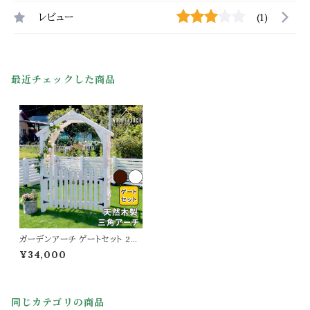
レビュー
(1)
最近チェックした商品
ガーデンアーチ ゲートセット 2点
セット ホワイト ダークブラウン 白
¥34,000
茶色 三角アーチ 154cm幅 アー
チ用ゲート バラアーチ おすすめ
おしゃれ 北欧 幅154cm 奥行52
cm 高さ203cm 庭 ガーデニン
同じカテゴリの商品
グ 園芸 庭園 家庭菜園 薔薇 ウ