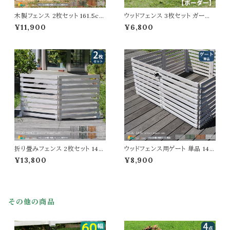
木製フェンス 2枚セット 161.5cm
ウッドフェンス 3枚セット ガーデ
幅 ボーダーフェンス ライトブラウ
ンフェンス 80cm幅 ダークブラ
¥11,900
¥6,800
ン ホワイト ダークグリーン グレー
ウン ホワイト 茶色 白 木製フェン
折り畳みフェンス ウッドフェンス
ス 幅80cm 奥行2.5cm 高さ45
折り畳み式 幅161.5cm 奥行22
cm おすすめ おしゃれ 北欧 庭
cm 高さ61cm おすすめ おしゃ
ガーデニング 境界線 間仕切り
れ 北欧 モダン 天然木 庭のフェ
庭のフェンス 差し込み式 スティ
ンス 境界線 玄関 庭園 花壇 庭
ックフェンス 目隠し モダン 花壇
ガーデニング
のフェンス 3枚組
折り畳みフェンス 2枚セット 142.
ウッドフェンス用ゲート 単品 142
5cm幅 ボーダーフェンス ダーク
cm幅 ボーダーフェンス用 フェン
¥13,800
¥8,900
グリーン ライトブラウン ホワイト
ス用ゲートセット ライトブラウン
グレー ウッドフェンス ガーデンフ
ホワイト グレー ダークグリーン
ェンス 木製フェンス 幅142.5cm
幅142cm 奥行2.4cm 高さ71c
奥行22.4cm 高さ71cm おすす
m おすすめ おしゃれ 北欧 モダ
め おしゃれ 北欧 モダン スタイリ
ン 木製 天然木 庭 家庭菜園 ボ
その他の商品
ッシュ 天然木 庭 花壇のフェンス
ーダーフェンス用ゲートセット ガ
折り畳み式
ーデンゲート