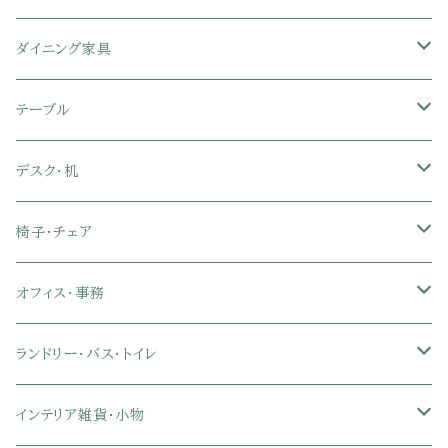
シングル
セミシングル
クッションソファ
衣装ケース・壁面収納・ワードローブ
伸縮テレビ台
キッチンカウンター
パネルベッド
敷き布団
ラグ・カーペット
ダイニング家具
セミダブル
シングル
セミシングル
革・レザー・合皮ソファ
キャビネット・サイドボード
テレビスタンド
キッチンラック・冷蔵庫ラック
すのこベッド
布団セット
玄関マット
ダイニングテーブル
テーブル
ダブル
セミダブル
シングル
セミシングル
布張り・ファブリックソファ
ランドリー・トイレ収納
サイドチェスト
隙間収納
脚付きマットレス
枕
キッチンマット
ダイニングチェア・ベンチ
サイドテーブル
デスク・机
クイーン
ダブル
セミダブル
シングル
セミシングル
ソファカバー
玄関収納
幅90cm以下テレビ台
キッチンマット
パイプベッド
タオルケット・ガーゼケット
フローリングマット
ダイニングテーブルセット
ウッドテーブル
パソコン・オフィスデスク
椅子・チェア
クイーン
ダブル
セミダブル
シングル
突っ張り棚・突っ張りラック
幅91～120cmテレビ台
キッチン用品
ロフトベッド
ブランケット・毛布
ジョイントマット
2人用ダイニングテーブルセット
センターテーブル
L字デスク
ダイニングチェア・ベンチ
オフィス・事務
クイーン
ダブル
セミダブル
幅121～150cmテレビ台
キッチン家電
2段ベッド
布団カバー・敷きパッド
4人用ダイニングテーブルセット
ガラステーブル
収納付きデスク
オフィスチェア
オフィスチェア
ランドリー・バス・トイレ
クイーン
ダブル
リクライニングチェア
幅151～180cmテレビ台
折りたたみベッド
ひんやりマット（冷却マット）
6人用ダイニングテーブルセット
カウンターテーブル
キーボードスライダー付きデスク
リビングチェア
オフィスデスク
ランドリーラック
インテリア雑貨・小物