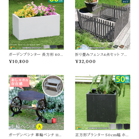
ガーデンプランター 長方形 60c
折り畳みフェンス4点セット フェ
m幅 グレー ブラック ホワイト 灰
ンス3枚 ゲート1セット 合計4点セ
¥10,800
¥32,000
色 黒 白 長方形 幅60cm 奥行
ット ストライプフェンスセット フェ
30cm 高さ30cm おすすめ お
ンス1枚142.5cm幅 ライトブラウ
しゃれ 北欧 モダン コンクリート
ン ダークグリーン グレー ホワイト
風 石調 植木鉢 鉢植え 長方形
おすすめ おしゃれ 北欧 ウッドフ
プランター 庭のプランター 水抜
ェンスセット 木製フェンスゲート
き穴付き マグネシアセメント 菜
セット 天然木 ガーデンフェンス
園 庭園 花壇 ベランダ
ガーデンベンチ 車輪ベンチ 110c
正方形プランター 50cm幅 ホワ