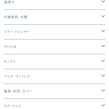
1人掛けソファ
座椅子
2人掛けソファ
1人掛け座椅子
収納家具・本棚
3人掛けソファ
2人掛け座椅子
カラーボックス
ミラー・ドレッサー
フロアソファ・ローソファ
リクライニング座椅子
本棚・書棚
ドレッサー・鏡台
テレビ台
ソファベッド
肘付き座椅子
衣類・タンス・チェスト
ミラー・スタンドミラー
壁面収納・ハイタイプテレビ台
キッチン
カウチソファ・コーナーソファ
座椅子カバー
ハンガーラック
ミドルタイプテレビ台
食器棚・キッチンボード
ベッド・マットレス
リクライニングソファ
ポケットコイル座椅子
ラック・シェルフ
ロータイプテレビ台
レンジ台
ローベッド
寝具・布団・カバー
セミシングル
スツール・オットマン
スチールラック・メタルラック
コーナーテレビ台
キッチンワゴン
収納付きベッド
掛け布団
ラグ・マット