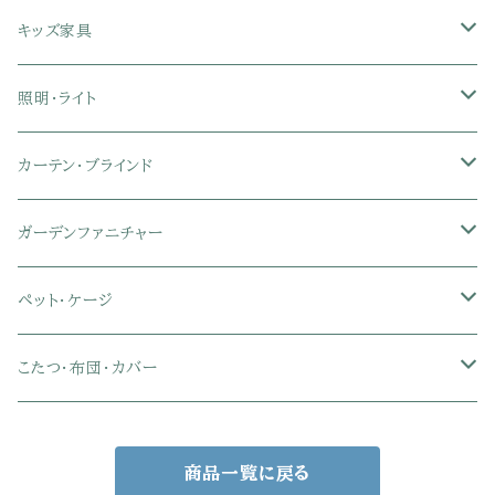
クイーン
ハイバックオフィスチェア
ソファベッド
こたつ布団
木製ダイニング
伸縮式テーブル
学習机
スツール・オットマン
オフィス収納
タオルハンガー
タオル
キッズ家具
ローバックオフィスチェア
マットレス
シングル
スチール脚ダイニング
ツインデスク
学習椅子
オフィス雑貨
洗濯カゴ・ワゴン
食器・食器スタンド
絵本ラック・本棚
照明・ライト
フットレスト付きオフィスチェア
セミシングル
セミシングル
セミダブル
デスクセット
ファブリックチェア
オフィス家電
物干しスタンド
キャニスター・ディスペンサー
ラック・ランドセルラック
シーリングライト
カーテン・ブラインド
肘付きオフィスチェア
シングル
シングル
ダブル
サイドワゴン・チェスト
革・レザー・合皮チェア
トイレ用品
コーヒーサーバー
おもちゃ・キッズ収納
シーリングファンライト
ドレープカーテン
ガーデンファニチャー
肘なしオフィスチェア
セミダブル
セミダブル
クイーン
木製デスク
スチール脚チェア
トイレットペーパーホルダー
エコバッグ
学習机・学習椅子
ペンダントライト
レースカーテン
ガーデンフェンス・アーチ
ペット・ケージ
メッシュオフィスチェア
ダブル
ダブル
キング
ガラスデスク
木脚チェア
バス用品・バスマット
玄関小物・傘
チェア・ベビーチェア・ソファ
スポットライト
カーテンセット
ガーデンテーブル・チェア・ベンチ
ケージ
こたつ・布団・カバー
クイーン
傘・傘立て
クイーン
幅100cm以下デスク
リビング雑貨
キッズベッド
間接照明
ブラインド
人工芝・タイル・マット
その他ペット用品
こたつテーブル
商品一覧に戻る
玄関小物