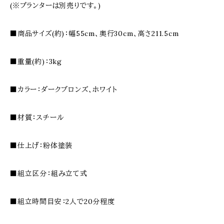
(※プランターは別売りです。)
■商品サイズ(約)：幅55cm、奥行30cm、高さ211.5cm
■重量(約)：3kg
■カラー：ダークブロンズ、ホワイト
■材質：スチール
■仕上げ：粉体塗装
■組立区分：組み立て式
■組立時間目安：2人で20分程度