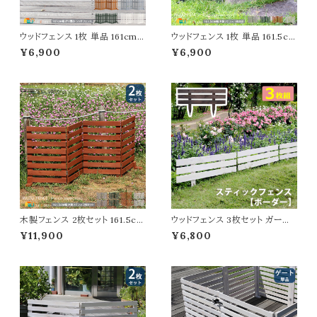
ウッドフェンス 1枚 単品 161cm
ウッドフェンス 1枚 単品 161.5cm
幅 ダークグリーン ライトブラウン
幅 ボーダーフェンス ホワイト グ
¥6,900
¥6,900
グレー ホワイト 木製フェンス ガ
レー ライトブラウン ダークグリー
ーデンフェンス 折り畳みフェンス
ン 折り畳みフェンス 木製フェン
幅161cm 全奥行22cm 高さ62c
ス 折り畳み式 幅161.5cm 奥行
m おすすめ おしゃれ 北欧 モダ
22cm 高さ61cm おすすめ おし
ン スタイリッシュ 庭のフェンス
ゃれ 北欧 モダン 天然木 庭のフ
境界線 間仕切り 目隠し 折りた
ェンス 境界線 玄関 花壇 庭 ガ
たみ式フェンス
ーデニング 駐車場
木製フェンス 2枚セット 161.5cm
ウッドフェンス 3枚セット ガーデ
幅 ボーダーフェンス ライトブラウ
ンフェンス 80cm幅 ダークブラ
¥11,900
¥6,800
ン ホワイト ダークグリーン グレー
ウン ホワイト 茶色 白 木製フェン
折り畳みフェンス ウッドフェンス
ス 幅80cm 奥行2.5cm 高さ45
折り畳み式 幅161.5cm 奥行22
cm おすすめ おしゃれ 北欧 庭
cm 高さ61cm おすすめ おしゃ
ガーデニング 境界線 間仕切り
れ 北欧 モダン 天然木 庭のフェ
庭のフェンス 差し込み式 スティ
ンス 境界線 玄関 庭園 花壇 庭
ックフェンス 目隠し モダン 花壇
ガーデニング
のフェンス 3枚組