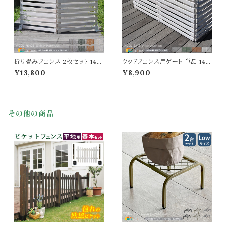
折り畳みフェンス 2枚セット 142.
ウッドフェンス用ゲート 単品 142
5cm幅 ボーダーフェンス ダーク
cm幅 ボーダーフェンス用 フェン
¥13,800
¥8,900
グリーン ライトブラウン ホワイト
ス用ゲートセット ライトブラウン
グレー ウッドフェンス ガーデンフ
ホワイト グレー ダークグリーン
ェンス 木製フェンス 幅142.5cm
幅142cm 奥行2.4cm 高さ71c
奥行22.4cm 高さ71cm おすす
m おすすめ おしゃれ 北欧 モダ
め おしゃれ 北欧 モダン スタイリ
ン 木製 天然木 庭 家庭菜園 ボ
その他の商品
ッシュ 天然木 庭 花壇のフェンス
ーダーフェンス用ゲートセット ガ
折り畳み式
ーデンゲート