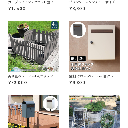
ガーデンフェンスセット U型フェ
プランタースタンド ローサイズ 2
ンス1枚 平地用金具2個 フェンス
5cm幅 同色2台セット ブラック
¥17,500
¥3,600
セット 120cm幅 ホワイト ダーク
ゴールド グレー 幅25cm 奥行2
ブラウン 白 茶色 ウッドフェンス
5cm 高さ15.5cm ロータイプ プ
木製フェンス ピケットフェンス U
ランター台 植木鉢台 植木鉢スタ
形フェンス おすすめ おしゃれ 北
ンド 鉢植えスタンド 鉢植え台 フ
欧 庭のフェンス 平地用金具セッ
ラワースタンド フラワーラック 花
ト 庭 ガーデニング 花壇 境界線
台 スチール製 おすすめ おしゃ
目隠し
れ コンパクト
折り畳みフェンス4点セット フェ
壁掛けポスト32.5cm幅 グレー
ンス3枚 ゲート1セット 合計4点セ
グレージュ 玄関ポスト 郵便ポス
¥32,000
¥9,800
ット ストライプフェンスセット フェ
ト 木目調 ダイヤルロック式ポスト
ンス1枚142.5cm幅 ライトブラウ
ダイヤル式 おすすめ おしゃれ
ン ダークグリーン グレー ホワイト
北欧 幅32.5cm 奥行14.5cm
おすすめ おしゃれ 北欧 ウッドフ
高さ42.5cm 郵便受け 横開き
ェンスセット 木製フェンスゲート
春 夏 秋 冬 施錠付きポスト ダイ
セット 天然木 ガーデンフェンス
ヤル式ポスト エクステリア 戸建
て 壁面ポスト DIY