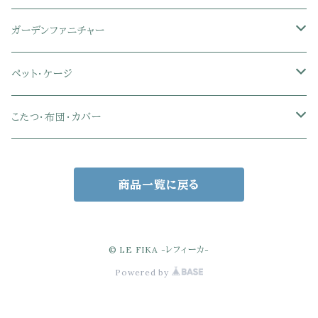
肘付きオフィスチェア
シングル
シングル
ダブル
サイドワゴン・チェスト
革・レザー・合皮チェア
トイレ用品
コーヒーサーバー
おもちゃ・キッズ収納
シーリングファンライト
ドレープカーテン
ガーデンファニチャー
肘なしオフィスチェア
セミダブル
セミダブル
クイーン
木製デスク
スチール脚チェア
トイレットペーパーホルダー
エコバッグ
学習机・学習椅子
ペンダントライト
レースカーテン
ガーデンフェンス・アーチ
ペット・ケージ
メッシュオフィスチェア
ダブル
ダブル
キング
ガラスデスク
木脚チェア
バス用品・バスマット
玄関小物・傘
チェア・ベビーチェア・ソファ
スポットライト
カーテンセット
ガーデンテーブル・チェア・ベンチ
ケージ
こたつ・布団・カバー
クイーン
傘・傘立て
クイーン
幅100cm以下デスク
リビング雑貨
キッズベッド
間接照明
ブラインド
人工芝・タイル・マット
その他ペット用品
こたつテーブル
商品一覧に戻る
玄関小物
インテリア小物
68×68㎝
幅101～120cmデスク
キッチン雑貨
その他のキッズ家具
デスクライト
幅100㎝
サンシェード・日よけ
こたつ布団
アクセサリー収納
75×75㎝
掛布団
幅121～160cmデスク
スタンドライト
幅125㎝
室外機カバー
こたつセット
© LE FIKA -レフィーカ-
Powered by
バスケット・かご収納
80×80㎝
掛布団カバー
68×68㎝
幅160cm以上デスク
キャンドル・テーブルランプ
幅150㎝
ウッドデッキ・縁台