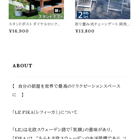
スタンドポスト ダイヤルロック式
折り畳み式チェーンゲート 同色2
36cm幅 郵便ポスト グレー グレ
セット マットブラック ブルーグレ
¥16,900
¥13,800
ージュ 手前開き おすすめ おし
ー アイボリーホワイト 自立式ゲー
ゃれ 北欧 レトロ 幅36cm 奥行2
ト 1セット最大155cm幅 進入禁
8cm 高さ119.5cm ダイヤル錠
止ゲート 駐車場ゲート 境界線
ポスト ダイヤルロック式ポスト 郵
間仕切り スタンド式ゲート 連結
便受け ダイヤル鍵付きポスト ス
可能 分割可能 おすすめ おしゃ
タンド式ポスト スタンドタイプ 春
れ 折り畳み収納 コンパクト収納
夏 秋 冬
駐輪場ゲート
ABOUT
【 自分の部屋を世界で最高のリラクゼーションスペース
に 】
「LE FIKA（レフィーカ）」について
「LE」は北欧スウェーデン語で「笑顔」の意味があり、
「FIKA」は、こちらも北欧スウェーデンの生活習慣であり、コ