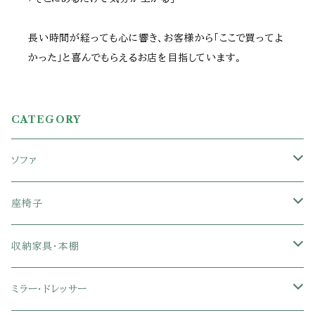
長い時間が経っても心に響き、お客様から「ここで買ってよ
かった」と喜んでもらえるお店を目指しています。
CATEGORY
ソファ
1人掛けソファ
座椅子
2人掛けソファ
1人掛け座椅子
収納家具・本棚
3人掛けソファ
2人掛け座椅子
カラーボックス
ミラー・ドレッサー