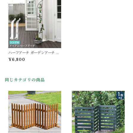
ハーフアーチ ガーデンアーチ 55
cm幅 1台 単品 ダークブロンズ
¥6,800
ホワイト 白 庭 ガーデニング バラ
アーチ 幅55cm 奥行30cm 高
さ211.5cm おすすめ おしゃれ
北欧 ベランダ バルコニー テラス
同じカテゴリの商品
庭園 園芸 春 夏 秋 冬 プランタ
ー台付きアイアンアーチ 植物誘
引 目隠し 境界線