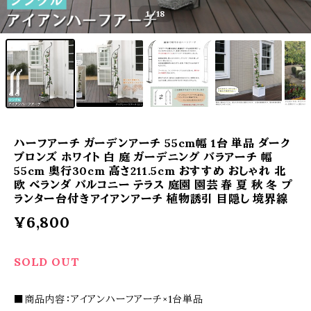
1
/18
ハーフアーチ ガーデンアーチ 55cm幅 1台 単品 ダーク
ブロンズ ホワイト 白 庭 ガーデニング バラアーチ 幅
55cm 奥行30cm 高さ211.5cm おすすめ おしゃれ 北
欧 ベランダ バルコニー テラス 庭園 園芸 春 夏 秋 冬 プ
ランター台付きアイアンアーチ 植物誘引 目隠し 境界線
¥6,800
SOLD OUT
■商品内容：アイアンハーフアーチ×1台単品