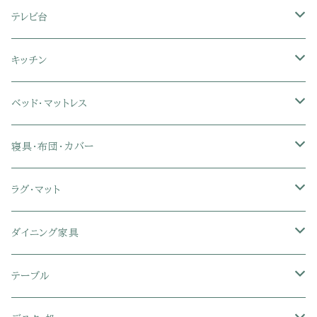
フロアソファ・ローソファ
リクライニング座椅子
本棚・書棚
ドレッサー・鏡台
テレビ台
ソファベッド
肘付き座椅子
衣類・タンス・チェスト
ミラー・スタンドミラー
壁面収納・ハイタイプテレビ台
キッチン
カウチソファ・コーナーソファ
座椅子カバー
ハンガーラック
ミドルタイプテレビ台
食器棚・キッチンボード
ベッド・マットレス
リクライニングソファ
ポケットコイル座椅子
ラック・シェルフ
ロータイプテレビ台
レンジ台
ローベッド
寝具・布団・カバー
セミシングル
スツール・オットマン
スチールラック・メタルラック
コーナーテレビ台
キッチンワゴン
収納付きベッド
掛け布団
ラグ・マット
シングル
セミシングル
クッションソファ
衣装ケース・壁面収納・ワードローブ
伸縮テレビ台
キッチンカウンター
パネルベッド
敷き布団
ラグ・カーペット
ダイニング家具
セミダブル
シングル
セミシングル
革・レザー・合皮ソファ
キャビネット・サイドボード
テレビスタンド
キッチンラック・冷蔵庫ラック
すのこベッド
布団セット
玄関マット
ダイニングテーブル
テーブル
ダブル
セミダブル
シングル
セミシングル