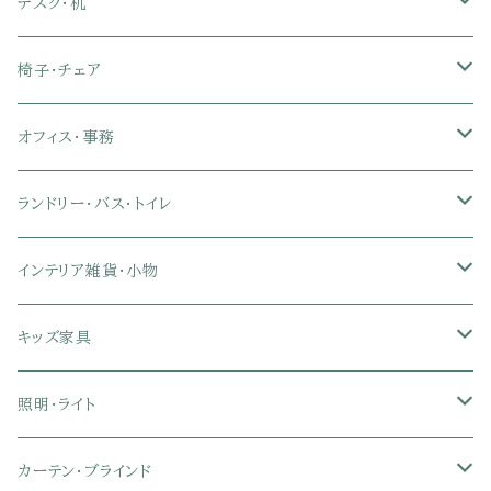
布張り・ファブリックソファ
ランドリー・トイレ収納
サイドチェスト
隙間収納
脚付きマットレス
枕
キッチンマット
ダイニングチェア・ベンチ
サイドテーブル
デスク・机
クイーン
ダブル
セミダブル
シングル
セミシングル
ソファカバー
玄関収納
幅90cm以下テレビ台
キッチンマット
パイプベッド
タオルケット・ガーゼケット
フローリングマット
ダイニングテーブルセット
ウッドテーブル
パソコン・オフィスデスク
椅子・チェア
クイーン
ダブル
セミダブル
シングル
突っ張り棚・突っ張りラック
幅91～120cmテレビ台
キッチン用品
ロフトベッド
ブランケット・毛布
ジョイントマット
2人用ダイニングテーブルセット
センターテーブル
L字デスク
ダイニングチェア・ベンチ
オフィス・事務
クイーン
ダブル
セミダブル
幅121～150cmテレビ台
キッチン家電
2段ベッド
布団カバー・敷きパッド
4人用ダイニングテーブルセット
ガラステーブル
収納付きデスク
オフィスチェア
オフィスチェア
ランドリー・バス・トイレ
クイーン
ダブル
リクライニングチェア
幅151～180cmテレビ台
折りたたみベッド
ひんやりマット（冷却マット）
6人用ダイニングテーブルセット
カウンターテーブル
キーボードスライダー付きデスク
リビングチェア
オフィスデスク
ランドリーラック
インテリア雑貨・小物
クイーン
ハイバックオフィスチェア
ソファベッド
こたつ布団
木製ダイニング
伸縮式テーブル
学習机
スツール・オットマン
オフィス収納
タオルハンガー
タオル
キッズ家具
ローバックオフィスチェア
マットレス
シングル
スチール脚ダイニング
ツインデスク
学習椅子
オフィス雑貨
洗濯カゴ・ワゴン
食器・食器スタンド
絵本ラック・本棚
照明・ライト
フットレスト付きオフィスチェア
セミシングル
セミシングル
セミダブル
デスクセット
ファブリックチェア
オフィス家電
物干しスタンド
キャニスター・ディスペンサー
ラック・ランドセルラック
シーリングライト
カーテン・ブラインド