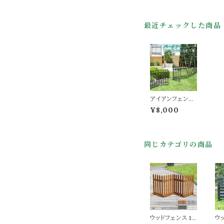
最近チェックした商品
アイアンフェンス
連結セット フェン
¥8,000
ス1枚 フェンス用
ポスト1本 合計2
点セット ブラック
ホワイト 白 黒 ガ
同じカテゴリの商品
ーデンフェンス
庭 ガーデニング
おすすめ おしゃ
れ 北欧 耐久性
スチール製 庭の
フェンス 境界線
目隠し 花壇のフ
ェンス 園芸 フェ
ンス幅91.5cm フ
ェンス高さ76.5c
ウッドフェンス 1
ウ
m