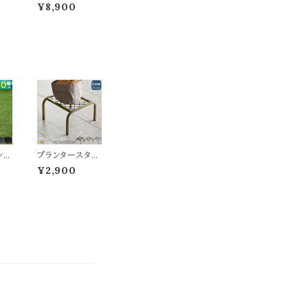
.5
ゲート 単品 142c
¥8,900
ー
m幅 ボーダーフ
ク
ェンス用 フェン
トブ
ス用ゲートセット
 グ
ライトブラウン ホ
ェン
ワイト グレー ダ
ェ
ークグリーン 幅1
ン
42cm 奥行2.4c
m
m 高さ71cm お
 高
すすめ おしゃれ
す
北欧 モダン 木製
北欧
天然木 庭 家庭
リッ
菜園 ボーダーフ
庭
ェンス用ゲートセ
ス
ット ガーデンゲー
ンタ
プランタースタン
ト
正方
ド ローサイズ 25
¥2,900
グレ
cm幅 1台単品
 灰
ブラック ゴールド
 プ
グレー 幅25cm
クリ
奥行25cm 高さ1
植木
5.5cm ロータイ
40
プ プランター台
m
植木鉢台 植木鉢
おす
スタンド 鉢植え
 北
スタンド 鉢植え
ラン
台 フラワースタ
 ガ
ンド フラワーラッ
 玄
ク 花台 花ラック
花
おすすめ おしゃ