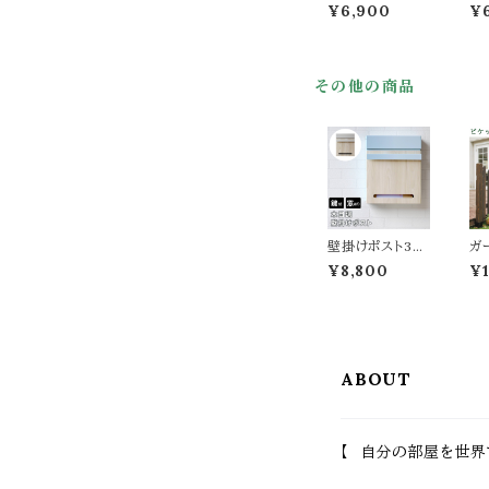
枚 単品 161cm
枚 
¥6,900
¥
幅 ダークグリー
m
ン ライトブラウン
ェ
グレー ホワイト
レ
木製フェンス ガ
ン
その他の商品
ーデンフェンス
折
折り畳みフェンス
木
幅161cm 全奥行
り畳
22cm 高さ62c
c
m おすすめ おし
高
ゃれ 北欧 モダン
す
スタイリッシュ 庭
欧
のフェンス 境界
庭
線 間仕切り 目
界
隠し 折りたたみ
庭
壁掛けポスト30
ガ
式フェンス
駐
cm幅 ブルー グ
連
¥8,800
¥1
レージュ 玄関ポ
型
スト 郵便ポスト
地
木目調 鍵付きポ
結
スト スリット窓付
ダ
き おすすめ おし
ホ
ゃれ 北欧 幅30c
木
ABOUT
m 奥行11cm 高
ッ
さ36.5cm 郵便
ッ
受け 手前開き
ガ
春 夏 秋 冬 施錠
壇
付きポスト スペ
し 
【 自分の部屋を世界
アキー付き エク
形
ステリア 戸建て
ッ