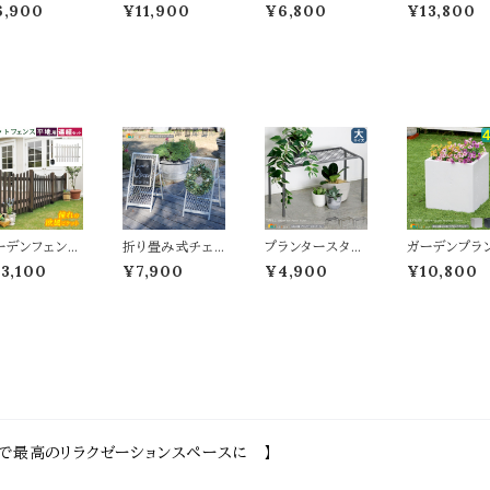
単品 161.5c
枚セット 161.5c
枚セット ガーデ
2枚セット 142
6,900
¥11,900
¥6,800
¥13,800
幅 ボーダーフ
m幅 ボーダーフ
ンフェンス 80c
cm幅 ボーダ
ンス ホワイト グ
ェンス ライトブラ
m幅 ダークブラ
フェンス ダー
ー ライトブラウ
ウン ホワイト ダー
ウン ホワイト 茶
グリーン ライ
 ダークグリーン
クグリーン グレー
色 白 木製フェン
ラウン ホワイト
り畳みフェンス
折り畳みフェンス
ス 幅80cm 奥行
レー ウッドフ
製フェンス 折
ウッドフェンス 折
2.5cm 高さ45c
ス ガーデンフ
み式 幅161.5
り畳み式 幅161.5
m おすすめ おし
ンス 木製フェ
m 奥行22cm
cm 奥行22cm
ゃれ 北欧 庭 ガ
ス 幅142.5c
さ61cm おす
高さ61cm おす
ーデニング 境界
奥行22.4cm
め おしゃれ 北
すめ おしゃれ 北
線 間仕切り 庭
さ71cm おす
 モダン 天然木
欧 モダン 天然木
のフェンス 差し
め おしゃれ 
のフェンス 境
庭のフェンス 境
込み式 スティッ
モダン スタイ
線 玄関 花壇
界線 玄関 庭園
クフェンス 目隠
シュ 天然木 
 ガーデニング
花壇 庭 ガーデ
し モダン 花壇の
花壇のフェン
ーデンフェンス
折り畳み式チェ
プランタースタン
ガーデンプラ
車場
ニング
フェンス 3枚組
折り畳み式
結用セット U
ーンゲート 最大1
ド 大サイズ 60c
ー 40cm幅 
3,100
¥7,900
¥4,900
¥10,800
フェンス1枚 平
55cm幅 マットブ
m幅 1台単品 ゴ
形 ブラック 
用金具1個 連
ラック ブルーグレ
ールド グレー ブ
ー ホワイト 黒
用 120cm幅
ー アイボリーホワ
ラック 鉢植えス
色 白 四角形
ークブラウン
イト 自立式ゲート
タンド 植木鉢ス
ランター コン
ワイト 茶色 白
進入禁止ゲート
タンド プランター
ート風 石調 
製フェンス ウ
駐車場ゲート 境
ラック おすすめ
鉢 鉢植え 幅
ドフェンス ピケ
界線 間仕切り ス
おしゃれ スチー
cm 奥行40c
トフェンス 庭
タンド式ゲート 最
ル製 花台 鉢植
高さ40cm 
ーデニング 花
大幅155cm 奥
え台 植木鉢台
すめ おしゃれ
 境界線 目隠
行51cm 高さ64.
フラワースタンド
欧 モダン ベ
春 夏 秋 冬 U
5cm おすすめ
フラワーラック 通
ダ バルコニー
で最高のリラクゼーションスペースに 】
フェンス ピケ
おしゃれ 折り畳
気性 排水性 耐
ーデニング 庭
トフェンス 春
み収納 コンパク
久性 湿気対策
関 家庭菜園 