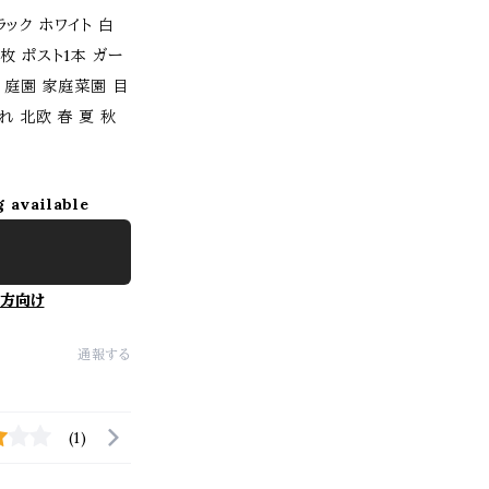
ック ホワイト 白
枚 ポスト1本 ガー
 庭園 家庭菜園 目
れ 北欧 春 夏 秋
g available
方向け
通報する
(1)