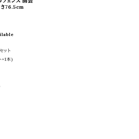
のフェンス 園芸
さ76.5cm
ilable
セット
×1本)
m