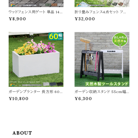
ウッドフェンス用ゲート 単品 142
折り畳みフェンス4点セット フェ
cm幅 ボーダーフェンス用 フェン
ンス3枚 ゲート1セット 合計4点セ
¥8,900
¥32,000
ス用ゲートセット ライトブラウン
ット ストライプフェンスセット フェ
ホワイト グレー ダークグリーン
ンス1枚142.5cm幅 ライトブラウ
幅142cm 奥行2.4cm 高さ71c
ン ダークグリーン グレー ホワイト
m おすすめ おしゃれ 北欧 モダ
おすすめ おしゃれ 北欧 ウッドフ
ン 木製 天然木 庭 家庭菜園 ボ
ェンスセット 木製フェンスゲート
ーダーフェンス用ゲートセット ガ
セット 天然木 ガーデンフェンス
ーデンゲート
ガーデンプランター 長方形 60c
ガーデン収納スタンド 55cm幅
m幅 グレー ブラック ホワイト 灰
ツールスタンド ダークブラウン ホ
¥10,800
¥6,300
色 黒 白 長方形 幅60cm 奥行
ワイト 茶色 白 ホウキ立て 幅55
30cm 高さ30cm おすすめ お
cm 奥行26cm 高さ68cm おす
しゃれ 北欧 モダン コンクリート
すめ おしゃれ 北欧 玄関 庭 ガ
風 石調 植木鉢 鉢植え 長方形
ーデン収納 掃除収納 ブラシ収
プランター 庭のプランター 水抜
納 掃除道具 木製収納 木製スタ
き穴付き マグネシアセメント 菜
ンド スリム コンパクト ベランダ
園 庭園 花壇 ベランダ
バルコニー 春 夏 秋 冬
ABOUT