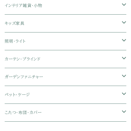
ダブル
リクライニングチェア
幅151～180cmテレビ台
折りたたみベッド
ひんやりマット（冷却マット）
6人用ダイニングテーブルセット
カウンターテーブル
キーボードスライダー付きデスク
リビングチェア
オフィスデスク
ランドリーラック
インテリア雑貨・小物
クイーン
ハイバックオフィスチェア
ソファベッド
こたつ布団
木製ダイニング
伸縮式テーブル
学習机
スツール・オットマン
オフィス収納
タオルハンガー
タオル
キッズ家具
ローバックオフィスチェア
マットレス
シングル
スチール脚ダイニング
ツインデスク
学習椅子
オフィス雑貨
洗濯カゴ・ワゴン
食器・食器スタンド
絵本ラック・本棚
照明・ライト
フットレスト付きオフィスチェア
セミシングル
セミシングル
セミダブル
デスクセット
ファブリックチェア
オフィス家電
物干しスタンド
キャニスター・ディスペンサー
ラック・ランドセルラック
シーリングライト
カーテン・ブラインド
肘付きオフィスチェア
シングル
シングル
ダブル
サイドワゴン・チェスト
革・レザー・合皮チェア
トイレ用品
コーヒーサーバー
おもちゃ・キッズ収納
シーリングファンライト
ドレープカーテン
ガーデンファニチャー
肘なしオフィスチェア
セミダブル
セミダブル
クイーン
木製デスク
スチール脚チェア
トイレットペーパーホルダー
エコバッグ
学習机・学習椅子
ペンダントライト
レースカーテン
ガーデンフェンス・アーチ
ペット・ケージ
メッシュオフィスチェア
ダブル
ダブル
キング
ガラスデスク
木脚チェア
バス用品・バスマット
玄関小物・傘
チェア・ベビーチェア・ソファ
スポットライト
カーテンセット
ガーデンテーブル・チェア・ベンチ
ケージ
こたつ・布団・カバー
クイーン
傘・傘立て
クイーン
幅100cm以下デスク
リビング雑貨
キッズベッド
間接照明
ブラインド
人工芝・タイル・マット
その他ペット用品
こたつテーブル