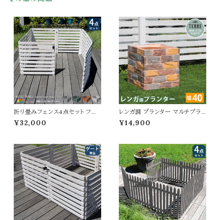
折り畳み式
ーデンゲート
折り畳みフェンス4点セット フェ
レンガ調 プランター マルチブラ
ンス3枚 ゲート1セット 合計4点セ
ウン 茶色 植木鉢 40.5cm幅 鉢
¥32,000
¥14,900
ット ボーダーフェンスセット フェ
植え 水抜き穴付き 幅40.5cm
ンス1枚142.5cm幅 ライトブラウ
奥行40.5cm 高さ41cm 正方形
ン ダークグリーン グレー ホワイト
ガーデニング 庭 おすすめ おし
おすすめ おしゃれ 北欧 モダン
ゃれ 北欧 レンガ調プランター ガ
ウッドフェンスセット 木製フェン
ーデニング鉢 家庭菜園 園芸 庭
スゲートセット 天然木 ガーデン
園 ベランダ バルコニー エントラ
フェンス
ンス 野菜 菜園 花壇