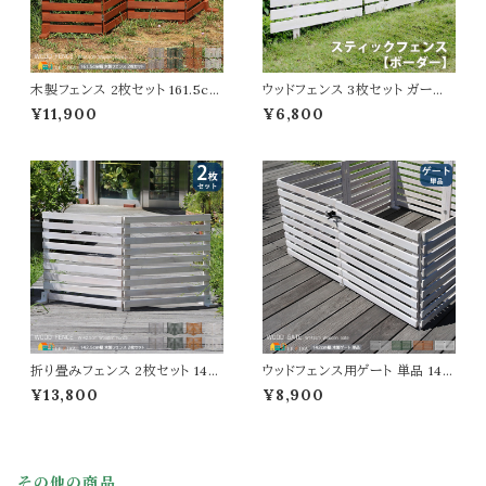
木製フェンス 2枚セット 161.5cm
ウッドフェンス 3枚セット ガーデ
幅 ボーダーフェンス ライトブラウ
ンフェンス 80cm幅 ダークブラ
¥11,900
¥6,800
ン ホワイト ダークグリーン グレー
ウン ホワイト 茶色 白 木製フェン
折り畳みフェンス ウッドフェンス
ス 幅80cm 奥行2.5cm 高さ45
折り畳み式 幅161.5cm 奥行22
cm おすすめ おしゃれ 北欧 庭
cm 高さ61cm おすすめ おしゃ
ガーデニング 境界線 間仕切り
れ 北欧 モダン 天然木 庭のフェ
庭のフェンス 差し込み式 スティ
ンス 境界線 玄関 庭園 花壇 庭
ックフェンス 目隠し モダン 花壇
ガーデニング
のフェンス 3枚組
折り畳みフェンス 2枚セット 142.
ウッドフェンス用ゲート 単品 142
5cm幅 ボーダーフェンス ダーク
cm幅 ボーダーフェンス用 フェン
¥13,800
¥8,900
グリーン ライトブラウン ホワイト
ス用ゲートセット ライトブラウン
グレー ウッドフェンス ガーデンフ
ホワイト グレー ダークグリーン
ェンス 木製フェンス 幅142.5cm
幅142cm 奥行2.4cm 高さ71c
奥行22.4cm 高さ71cm おすす
m おすすめ おしゃれ 北欧 モダ
め おしゃれ 北欧 モダン スタイリ
ン 木製 天然木 庭 家庭菜園 ボ
その他の商品
ッシュ 天然木 庭 花壇のフェンス
ーダーフェンス用ゲートセット ガ