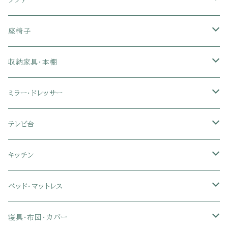
ソファ
1人掛けソファ
座椅子
2人掛けソファ
1人掛け座椅子
収納家具・本棚
3人掛けソファ
2人掛け座椅子
カラーボックス
ミラー・ドレッサー
フロアソファ・ローソファ
リクライニング座椅子
本棚・書棚
ドレッサー・鏡台
テレビ台
ソファベッド
肘付き座椅子
衣類・タンス・チェスト
ミラー・スタンドミラー
壁面収納・ハイタイプテレビ台
キッチン
カウチソファ・コーナーソファ
座椅子カバー
ハンガーラック
ミドルタイプテレビ台
食器棚・キッチンボード
ベッド・マットレス
リクライニングソファ
ポケットコイル座椅子
ラック・シェルフ
ロータイプテレビ台
レンジ台
ローベッド
寝具・布団・カバー