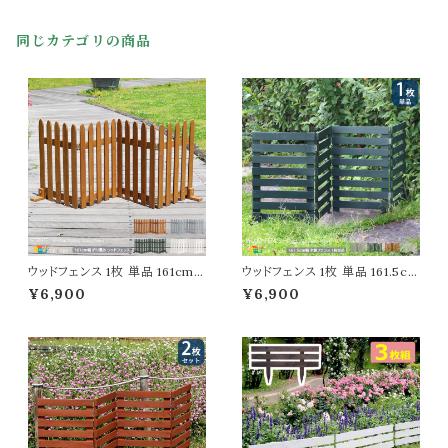
ル ガーデニング 庭 ガーデンフェ
ンス用ポスト ガーデンフェンス用
同じカテゴリの商品
ポール 園芸 庭園 アイアンフェン
ス用ポール ゲート用ポール 1本
単品
ウッドフェンス 1枚 単品 161cm
ウッドフェンス 1枚 単品 161.5cm
幅 ダークグリーン ライトブラウン
幅 ボーダーフェンス ホワイト グ
¥6,900
¥6,900
グレー ホワイト 木製フェンス ガ
レー ライトブラウン ダークグリー
ーデンフェンス 折り畳みフェンス
ン 折り畳みフェンス 木製フェン
幅161cm 全奥行22cm 高さ62c
ス 折り畳み式 幅161.5cm 奥行
m おすすめ おしゃれ 北欧 モダ
22cm 高さ61cm おすすめ おし
ン スタイリッシュ 庭のフェンス
ゃれ 北欧 モダン 天然木 庭のフ
境界線 間仕切り 目隠し 折りた
ェンス 境界線 玄関 花壇 庭 ガ
たみ式フェンス
ーデニング 駐車場