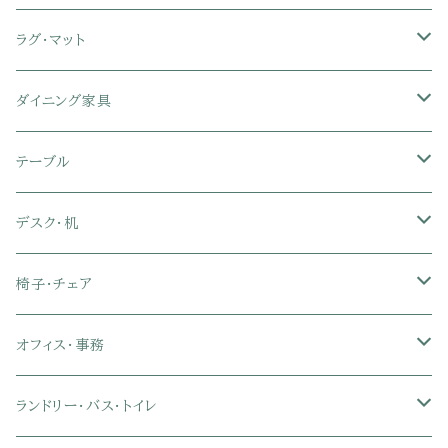
セミシングル
スツール・オットマン
スチールラック・メタルラック
コーナーテレビ台
キッチンワゴン
収納付きベッド
掛け布団
ラグ・マット
シングル
セミシングル
クッションソファ
衣装ケース・壁面収納・ワードローブ
伸縮テレビ台
キッチンカウンター
パネルベッド
敷き布団
ラグ・カーペット
ダイニング家具
セミダブル
シングル
セミシングル
革・レザー・合皮ソファ
キャビネット・サイドボード
テレビスタンド
キッチンラック・冷蔵庫ラック
すのこベッド
布団セット
玄関マット
ダイニングテーブル
テーブル
ダブル
セミダブル
シングル
セミシングル
布張り・ファブリックソファ
ランドリー・トイレ収納
サイドチェスト
隙間収納
脚付きマットレス
枕
キッチンマット
ダイニングチェア・ベンチ
サイドテーブル
デスク・机
クイーン
ダブル
セミダブル
シングル
セミシングル
ソファカバー
玄関収納
幅90cm以下テレビ台
キッチンマット
パイプベッド
タオルケット・ガーゼケット
フローリングマット
ダイニングテーブルセット
ウッドテーブル
パソコン・オフィスデスク
椅子・チェア
クイーン
ダブル
セミダブル
シングル
突っ張り棚・突っ張りラック
幅91～120cmテレビ台
キッチン用品
ロフトベッド
ブランケット・毛布
ジョイントマット
2人用ダイニングテーブルセット
センターテーブル
L字デスク
ダイニングチェア・ベンチ
オフィス・事務
クイーン
ダブル
セミダブル
幅121～150cmテレビ台
キッチン家電
2段ベッド
布団カバー・敷きパッド
4人用ダイニングテーブルセット
ガラステーブル
収納付きデスク
オフィスチェア
オフィスチェア
ランドリー・バス・トイレ
クイーン