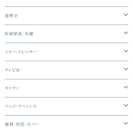
1人掛けソファ
座椅子
2人掛けソファ
1人掛け座椅子
収納家具・本棚
3人掛けソファ
2人掛け座椅子
カラーボックス
ミラー・ドレッサー
フロアソファ・ローソファ
リクライニング座椅子
本棚・書棚
ドレッサー・鏡台
テレビ台
ソファベッド
肘付き座椅子
衣類・タンス・チェスト
ミラー・スタンドミラー
壁面収納・ハイタイプテレビ台
キッチン
カウチソファ・コーナーソファ
座椅子カバー
ハンガーラック
ミドルタイプテレビ台
食器棚・キッチンボード
ベッド・マットレス
リクライニングソファ
ポケットコイル座椅子
ラック・シェルフ
ロータイプテレビ台
レンジ台
ローベッド
寝具・布団・カバー