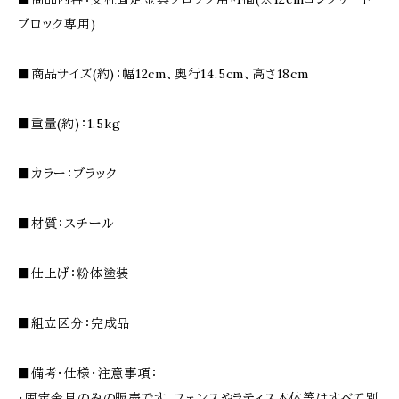
ブロック専用)
■商品サイズ(約)：幅12cm、奥行14.5cm、高さ18cm
■重量(約)：1.5kg
■カラー：ブラック
■材質：スチール
■仕上げ：粉体塗装
■組立区分：完成品
■備考・仕様・注意事項：
・固定金具のみの販売です。フェンスやラティス本体等はすべて別