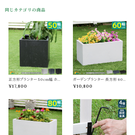
ガーデニング 幅12cm 奥行14.5
cm 高さ18cm 園芸 花壇 庭園
同じカテゴリの商品
固定用金具 コンクリートブロック
用 ガーデンフェンス用金具 フェ
ンス固定金具 1個単品
正方形プランター 50cm幅 ホワ
ガーデンプランター 長方形 60c
イト グレー ブラック 白 黒 灰色
m幅 グレー ブラック ホワイト 灰
¥17,800
¥10,800
ガーデンプランター 正方形 四角
色 黒 白 長方形 幅60cm 奥行
形 おすすめ おしゃれ コンクリー
30cm 高さ30cm おすすめ お
ト風 幅50cm 奥行50cm 高さ5
しゃれ 北欧 モダン コンクリート
0cm 植木鉢 鉢植え 庭のプラン
風 石調 植木鉢 鉢植え 長方形
ター ベランダ バルコニー 玄関
プランター 庭のプランター 水抜
家庭菜園 園芸 観葉植物 野菜
き穴付き マグネシアセメント 菜
果物 水抜き穴付き
園 庭園 花壇 ベランダ