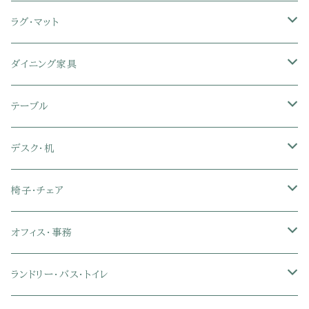
セミシングル
スツール・オットマン
スチールラック・メタルラック
コーナーテレビ台
キッチンワゴン
収納付きベッド
掛け布団
ラグ・マット
シングル
セミシングル
クッションソファ
衣装ケース・壁面収納・ワードローブ
伸縮テレビ台
キッチンカウンター
パネルベッド
敷き布団
ラグ・カーペット
ダイニング家具
セミダブル
シングル
セミシングル
革・レザー・合皮ソファ
キャビネット・サイドボード
テレビスタンド
キッチンラック・冷蔵庫ラック
すのこベッド
布団セット
玄関マット
ダイニングテーブル
テーブル
ダブル
セミダブル
シングル
セミシングル
布張り・ファブリックソファ
ランドリー・トイレ収納
サイドチェスト
隙間収納
脚付きマットレス
枕
キッチンマット
ダイニングチェア・ベンチ
サイドテーブル
デスク・机
クイーン
ダブル
セミダブル
シングル
セミシングル
ソファカバー
玄関収納
幅90cm以下テレビ台
キッチンマット
パイプベッド
タオルケット・ガーゼケット
フローリングマット
ダイニングテーブルセット
ウッドテーブル
パソコン・オフィスデスク
椅子・チェア
クイーン
ダブル
セミダブル
シングル
突っ張り棚・突っ張りラック
幅91～120cmテレビ台
キッチン用品
ロフトベッド
ブランケット・毛布
ジョイントマット
2人用ダイニングテーブルセット
センターテーブル
L字デスク
ダイニングチェア・ベンチ
オフィス・事務
クイーン
ダブル
セミダブル
幅121～150cmテレビ台
キッチン家電
2段ベッド
布団カバー・敷きパッド
4人用ダイニングテーブルセット
ガラステーブル
収納付きデスク
オフィスチェア
オフィスチェア
ランドリー・バス・トイレ
クイーン
ダブル