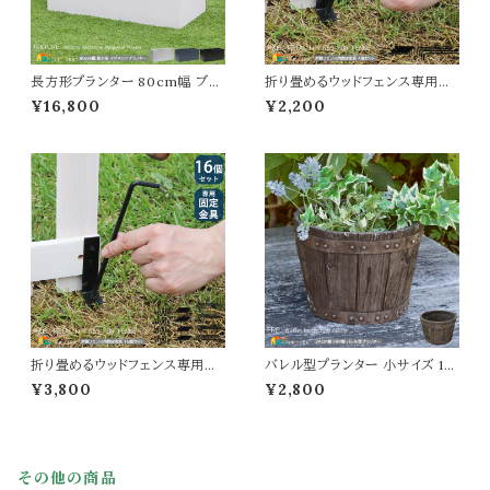
長方形プランター 80cm幅 ブラ
折り畳めるウッドフェンス専用固
ック ホワイト グレー 黒 白 灰色
定金具 4個セット 専用固定金具
¥16,800
¥2,200
植木鉢 鉢植え ガーデンプランタ
ウッドフェンス用金具 ペグ フェン
ー 幅80cm 奥行39cm 高さ39
ス固定金具 ペグ幅5.3cm 高さ1
cm おすすめ おしゃれ 北欧 モ
8cm 直径0.6cm おすすめ おし
ダン スタイリッシュ コンクリート
ゃれ スチール製 L字金具幅2c
風 石調 長方形 プランター ベラ
m 奥行3cm 高さ8cm 木製フェ
ンダ バルコニー 玄関 庭 ガーデ
ンス固定金具 折り畳みフェンス
ニング 水抜き穴付き
用固定金具 ガーデニング
折り畳めるウッドフェンス専用固
バレル型プランター 小サイズ 1個
定金具 16個セット 専用固定金
単品 直径24cmタイプ ダークブ
¥3,800
¥2,800
具 ウッドフェンス用金具 ペグ フ
ラウン FRP製プランター 幅24c
ェンス固定金具 ペグ幅5.3cm
m 奥行24cm 高さ17cm おすす
高さ18cm 直径0.6cm おすす
め おしゃれ 北欧 モダン スタイリ
め おしゃれ スチール製 L字金具
ッシュ アンティーク調 錆びない
幅2cm 奥行3cm 高さ8cm 木
腐らない 軽量 鉢植え 植木鉢 ガ
その他の商品
製フェンス固定金具 折り畳みフ
ーデニング 庭 ベランダ ガーデン