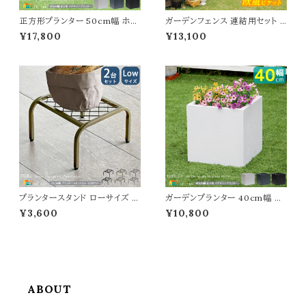
正方形プランター 50cm幅 ホワ
ガーデンフェンス 連結用セット U
イト グレー ブラック 白 黒 灰色
型フェンス1枚 平地用金具1個 連
¥17,800
¥13,100
ガーデンプランター 正方形 四角
結用 120cm幅 ダークブラウン
形 おすすめ おしゃれ コンクリー
ホワイト 茶色 白 木製フェンス ウ
ト風 幅50cm 奥行50cm 高さ5
ッドフェンス ピケットフェンス 庭
0cm 植木鉢 鉢植え 庭のプラン
ガーデニング 花壇 境界線 目隠
ター ベランダ バルコニー 玄関
し 春 夏 秋 冬 U形フェンス ピケ
家庭菜園 園芸 観葉植物 野菜
ットフェンス 春 夏 秋 冬 連結セ
果物 水抜き穴付き
ット
プランタースタンド ローサイズ 2
ガーデンプランター 40cm幅 正
5cm幅 同色2台セット ブラック
方形 ブラック グレー ホワイト 黒
¥3,600
¥10,800
ゴールド グレー 幅25cm 奥行2
灰色 白 四角形 プランター コン
5cm 高さ15.5cm ロータイプ プ
クリート風 石調 植木鉢 鉢植え
ランター台 植木鉢台 植木鉢スタ
幅40cm 奥行40cm 高さ40c
ンド 鉢植えスタンド 鉢植え台 フ
m おすすめ おしゃれ 北欧 モダ
ラワースタンド フラワーラック 花
ン ベランダ バルコニー ガーデニ
台 スチール製 おすすめ おしゃ
ング 庭 玄関 家庭菜園 花壇 観
れ コンパクト
葉植物 水抜き穴付き
ABOUT