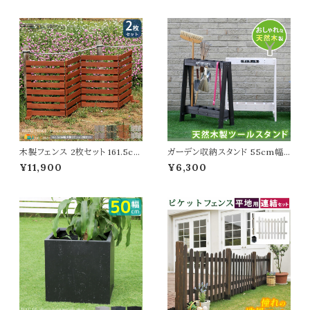
ェンス用固定金具 ガーデニング
プランター 花壇
木製フェンス 2枚セット 161.5cm
ガーデン収納スタンド 55cm幅
幅 ボーダーフェンス ライトブラウ
ツールスタンド ダークブラウン ホ
¥11,900
¥6,300
ン ホワイト ダークグリーン グレー
ワイト 茶色 白 ホウキ立て 幅55
折り畳みフェンス ウッドフェンス
cm 奥行26cm 高さ68cm おす
折り畳み式 幅161.5cm 奥行22
すめ おしゃれ 北欧 玄関 庭 ガ
cm 高さ61cm おすすめ おしゃ
ーデン収納 掃除収納 ブラシ収
れ 北欧 モダン 天然木 庭のフェ
納 掃除道具 木製収納 木製スタ
ンス 境界線 玄関 庭園 花壇 庭
ンド スリム コンパクト ベランダ
ガーデニング
バルコニー 春 夏 秋 冬