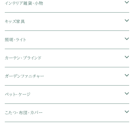
リクライニングチェア
幅151～180cmテレビ台
折りたたみベッド
ひんやりマット（冷却マット）
6人用ダイニングテーブルセット
カウンターテーブル
キーボードスライダー付きデスク
リビングチェア
オフィスデスク
ランドリーラック
インテリア雑貨・小物
クイーン
ハイバックオフィスチェア
ソファベッド
こたつ布団
木製ダイニング
伸縮式テーブル
学習机
スツール・オットマン
オフィス収納
タオルハンガー
タオル
キッズ家具
ローバックオフィスチェア
マットレス
シングル
スチール脚ダイニング
ツインデスク
学習椅子
オフィス雑貨
洗濯カゴ・ワゴン
食器・食器スタンド
絵本ラック・本棚
照明・ライト
フットレスト付きオフィスチェア
セミシングル
セミシングル
セミダブル
デスクセット
ファブリックチェア
オフィス家電
物干しスタンド
キャニスター・ディスペンサー
ラック・ランドセルラック
シーリングライト
カーテン・ブラインド
肘付きオフィスチェア
シングル
シングル
ダブル
サイドワゴン・チェスト
革・レザー・合皮チェア
トイレ用品
コーヒーサーバー
おもちゃ・キッズ収納
シーリングファンライト
ドレープカーテン
ガーデンファニチャー
肘なしオフィスチェア
セミダブル
セミダブル
クイーン
木製デスク
スチール脚チェア
トイレットペーパーホルダー
エコバッグ
学習机・学習椅子
ペンダントライト
レースカーテン
ガーデンフェンス・アーチ
ペット・ケージ
メッシュオフィスチェア
ダブル
ダブル
キング
ガラスデスク
木脚チェア
バス用品・バスマット
玄関小物・傘
チェア・ベビーチェア・ソファ
スポットライト
カーテンセット
ガーデンテーブル・チェア・ベンチ
ケージ
こたつ・布団・カバー
クイーン
傘・傘立て
クイーン
幅100cm以下デスク
リビング雑貨
キッズベッド
間接照明
ブラインド
人工芝・タイル・マット
その他ペット用品
こたつテーブル