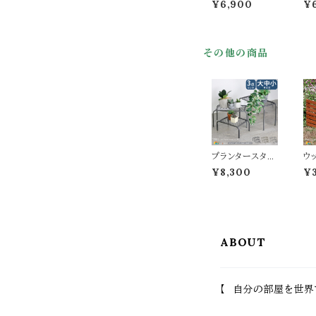
¥6,900
¥
幅 ダークグリー
m
ン ライトブラウン
ェ
グレー ホワイト
レ
木製フェンス ガ
ン
その他の商品
ーデンフェンス
折
折り畳みフェンス
木
幅161cm 全奥行
り畳
22cm 高さ62c
c
m おすすめ おし
高
ゃれ 北欧 モダン
す
スタイリッシュ 庭
欧
のフェンス 境界
庭
線 間仕切り 目
界
隠し 折りたたみ
庭
プランタースタン
ウ
式フェンス
駐
ド 大中小サイズ
ス 
¥8,300
¥
3点セット 大1台
c
中1台 小1台 合計
フ
3点セット ゴール
ラ
ド グレー ブラッ
ー
ク 60cm幅 50c
ー
m幅 40cm幅 鉢
ン
ABOUT
植えスタンド 植
ェ
木鉢スタンド プ
ンス
ランターラック お
奥行
すすめ おしゃれ
4
スチール製 花台
お
【 自分の部屋を世界
鉢植え台 植木鉢
ダ
台 フラワースタ
ュ
ンド フラワーラッ
ェ