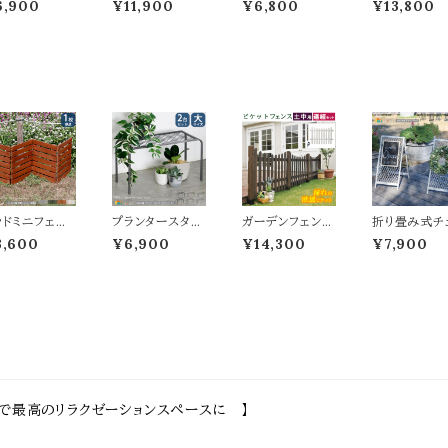
6,900
¥11,900
¥6,800
¥13,800
幅 ボーダーフ
m幅 ボーダーフ
ンフェンス 80c
cm幅 ボーダ
ンス ホワイト グ
ェンス ライトブラ
m幅 ダークブラ
フェンス ダー
ー ライトブラウ
ウン ホワイト ダー
ウン ホワイト 茶
グリーン ライ
 ダークグリーン
クグリーン グレー
色 白 木製フェン
ラウン ホワイト
り畳みフェンス
折り畳みフェンス
ス 幅80cm 奥行
レー ウッドフ
製フェンス 折
ウッドフェンス 折
2.5cm 高さ45c
ス ガーデンフ
み式 幅161.5
り畳み式 幅161.5
m おすすめ おし
ンス 木製フェ
m 奥行22cm
cm 奥行22cm
ゃれ 北欧 庭 ガ
ス 幅142.5c
さ61cm おす
高さ61cm おす
ーデニング 境界
奥行22.4cm
め おしゃれ 北
すめ おしゃれ 北
線 間仕切り 庭
さ71cm おす
 モダン 天然木
欧 モダン 天然木
のフェンス 差し
め おしゃれ 
のフェンス 境
庭のフェンス 境
込み式 スティッ
モダン スタイ
線 玄関 花壇
界線 玄関 庭園
クフェンス 目隠
シュ 天然木 
 ガーデニング
花壇 庭 ガーデ
し モダン 花壇の
花壇のフェン
ッドミニフェン
プランタースタン
ガーデンフェンス
折り畳み式チ
車場
ニング
フェンス 3枚組
折り畳み式
1枚単品 121.5
ド 大サイズ 60c
連結用セット U
ーンゲート 最
3,600
¥6,900
¥14,300
¥7,900
m幅 ボーダー
m幅 同色2台セ
型フェンス1枚 土
55cm幅 マッ
ェンス ライトブ
ット ゴールド グレ
中用金具1個 連
ラック ブルー
ウン ホワイト ダ
ー ブラック 鉢植
結用 120cm幅
ー アイボリー
クグリーン グレ
えスタンド 植木
ダークブラウン
イト 自立式ゲ
 折り畳みフェ
鉢スタンド プラン
ホワイト 茶色 白
進入禁止ゲー
ス ガーデンフ
ターラック おす
木製フェンス ウ
駐車場ゲート
ンス 木製フェ
すめ おしゃれ ス
ッドフェンス ピケ
界線 間仕切り
 幅121.5cm
チール製 花台
ットフェンス 庭
タンド式ゲート
1.6cm 高さ
鉢植え台 植木鉢
ガーデニング 花
大幅155cm 
4cm おすすめ
台 フラワースタ
壇 境界線 目隠
行51cm 高さ6
しゃれ 北欧 モ
ンド フラワーラッ
し 春 夏 秋 冬 U
5cm おすす
で最高のリラクゼーションスペースに 】
ン スタイリッシ
ク 通気性 排水
形フェンス ピケ
おしゃれ 折り
 天然木 庭のフ
性 湿気対策 幅6
ットフェンス 春
み収納 コン
ンス 花壇のフ
0cm 奥行25cm
夏 秋 冬 連結セ
ト 分割可能 