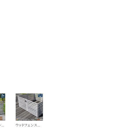
ンス
ウッドフェンス用
.5
ゲート 単品 142c