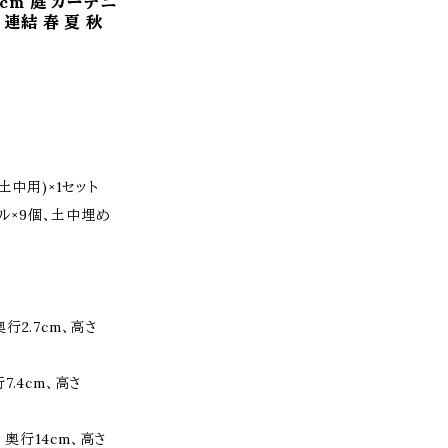
8cm 庭 ガーデニ
 連結 春 夏 秋
土中用)×1セット
ール×9個、土中埋め
奥行2.7cm、高さ
7.4cm、高さ
、奥行14cm、高さ