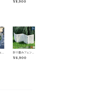
¥8,900
ー
m幅 ボーダーフ
ク
ェンス用 フェン
トブ
ス用ゲートセット
 グ
ライトブラウン ホ
ェン
ワイト グレー ダ
ェ
ークグリーン 幅1
ン
42cm 奥行2.4c
m
m 高さ71cm お
 高
すすめ おしゃれ
す
北欧 モダン 木製
北欧
天然木 庭 家庭
リッ
菜園 ボーダーフ
庭
ェンス用ゲートセ
ス
ット ガーデンゲー
ェ
折り畳みフェンス
ト
大1
2枚セット 121.5c
¥6,900
トブ
m幅 ボーダーフ
グレ
ェンス ライトブラ
ホワ
ウン ホワイト ダー
ート
クグリーン グレー
ト
ウッドミニフェン
 境
ス ガーデンフェ
 ス
ンス 木製フェン
 最
ス 幅121.5cm 奥
奥
行1.6cm 高さ44
4.
cm おすすめ お
め
しゃれ 北欧 モダ
畳
ン スタイリッシュ
パク
天然木 フェンス
駐輪
花壇のフェンス