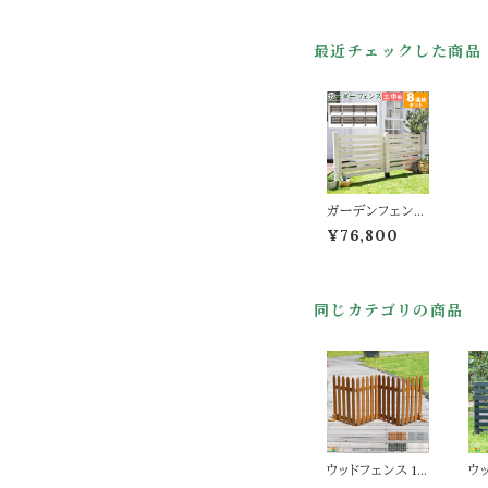
最近チェックした商品
ガーデンフェンス
8連結セット 土中
¥76,800
埋め込み金具 8
枚連結セット 107
cm幅 ダークブラ
ウン ホワイト 茶
同じカテゴリの商品
色 白 ウッドフェ
ンス 木製フェン
ス おすすめ おし
ゃれ 北欧 庭のフ
ェンス フェンス
幅107cm 奥行2.
7cm 高さ78cm
庭 ガーデニング
花壇 境界線 目
隠し DIY 連結
ウッドフェンス 1
ウ
春 夏 秋 冬
枚 単品 161cm
枚 