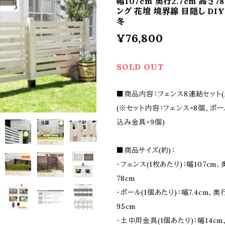
幅107cm 奥行2.7cm 高さ7
ング 花壇 境界線 目隠し DIY
冬
¥76,800
SOLD OUT
■商品内容：フェンス8連結セット(
(※セット内容：フェンス×8個、ポ
込み金具×9個)
■商品サイズ(約)：
・フェンス(1枚あたり)：幅107cm、
78cm
・ポール(1個あたり)：幅7.4cm、奥行
95cm
・土中用金具(1個あたり)：幅14cm