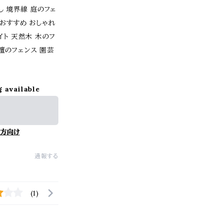
隠し 境界線 庭のフェ
 おすすめ おしゃれ
イト 天然木 木のフ
壇のフェンス 園芸
g available
方向け
通報する
(1)