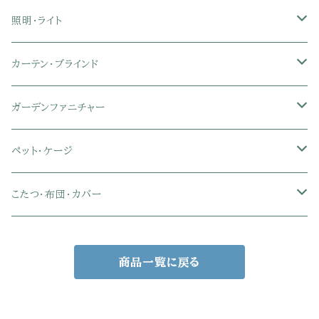
ローバックオフィスチェア
マットレス
シングル
スチール脚ダイニング
ツインデスク
学習椅子
オフィス雑貨
洗濯カゴ・ワゴン
食器・食器スタンド
絵本ラック・本棚
照明・ライト
フットレスト付きオフィスチェア
セミシングル
セミシングル
セミダブル
デスクセット
ファブリックチェア
オフィス家電
物干しスタンド
キャニスター・ディスペンサー
ラック・ランドセルラック
シーリングライト
カーテン・ブラインド
肘付きオフィスチェア
シングル
シングル
ダブル
サイドワゴン・チェスト
革・レザー・合皮チェア
トイレ用品
コーヒーサーバー
おもちゃ・キッズ収納
シーリングファンライト
ドレープカーテン
ガーデンファニチャー
肘なしオフィスチェア
セミダブル
セミダブル
クイーン
木製デスク
スチール脚チェア
トイレットペーパーホルダー
エコバッグ
学習机・学習椅子
ペンダントライト
レースカーテン
ガーデンフェンス・アーチ
ペット・ケージ
メッシュオフィスチェア
ダブル
ダブル
キング
ガラスデスク
木脚チェア
バス用品・バスマット
玄関小物・傘
チェア・ベビーチェア・ソファ
スポットライト
カーテンセット
ガーデンテーブル・チェア・ベンチ
ケージ
こたつ・布団・カバー
クイーン
傘・傘立て
クイーン
幅100cm以下デスク
リビング雑貨
キッズベッド
間接照明
ブラインド
人工芝・タイル・マット
その他ペット用品
こたつテーブル
商品一覧に戻る
玄関小物
インテリア小物
68×68㎝
幅101～120cmデスク
キッチン雑貨
その他のキッズ家具
デスクライト
幅100㎝
サンシェード・日よけ
こたつ布団
アクセサリー収納
75×75㎝