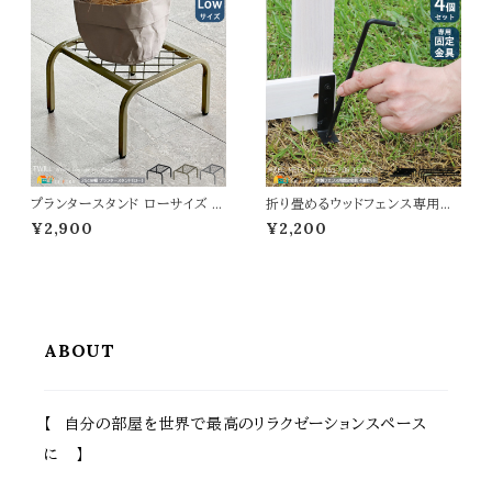
ンスタンド 植木鉢台 植木鉢スタ
m おすすめ おしゃれ 北欧 モダ
ンド 鉢植えスタンド 植木鉢ラッ
ン 木製 天然木 庭 家庭菜園 ス
ク 鉢植えラック 幅80cm 奥行2
トライプフェンス用ゲートセット ガ
7cm 高さ68cm
ーデンゲート
プランタースタンド ローサイズ 2
折り畳めるウッドフェンス専用固
5cm幅 1台単品 ブラック ゴール
定金具 4個セット 専用固定金具
¥2,900
¥2,200
ド グレー 幅25cm 奥行25cm
ウッドフェンス用金具 ペグ フェン
高さ15.5cm ロータイプ プランタ
ス固定金具 ペグ幅5.3cm 高さ1
ー台 植木鉢台 植木鉢スタンド
8cm 直径0.6cm おすすめ おし
鉢植えスタンド 鉢植え台 フラワ
ゃれ スチール製 L字金具幅2c
ースタンド フラワーラック 花台
m 奥行3cm 高さ8cm 木製フェ
花ラック おすすめ おしゃれ コン
ンス固定金具 折り畳みフェンス
パクト スチール製
用固定金具 ガーデニング
ABOUT
【 自分の部屋を世界で最高のリラクゼーションスペース
に 】