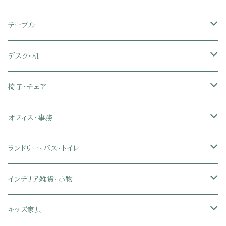
セミダブル
シングル
セミシングル
革・レザー・合皮ソファ
キャビネット・サイドボード
テレビスタンド
キッチンラック・冷蔵庫ラック
すのこベッド
布団セット
玄関マット
ダイニングテーブル
テーブル
ダブル
セミダブル
シングル
セミシングル
布張り・ファブリックソファ
ランドリー・トイレ収納
サイドチェスト
隙間収納
脚付きマットレス
枕
キッチンマット
ダイニングチェア・ベンチ
サイドテーブル
デスク・机
クイーン
ダブル
セミダブル
シングル
セミシングル
ソファカバー
玄関収納
幅90cm以下テレビ台
キッチンマット
パイプベッド
タオルケット・ガーゼケット
フローリングマット
ダイニングテーブルセット
ウッドテーブル
パソコン・オフィスデスク
椅子・チェア
クイーン
ダブル
セミダブル
シングル
突っ張り棚・突っ張りラック
幅91～120cmテレビ台
キッチン用品
ロフトベッド
ブランケット・毛布
ジョイントマット
2人用ダイニングテーブルセット
センターテーブル
L字デスク
ダイニングチェア・ベンチ
オフィス・事務
クイーン
ダブル
セミダブル
幅121～150cmテレビ台
キッチン家電
2段ベッド
布団カバー・敷きパッド
4人用ダイニングテーブルセット
ガラステーブル
収納付きデスク
オフィスチェア
オフィスチェア
ランドリー・バス・トイレ
クイーン
ダブル
リクライニングチェア
幅151～180cmテレビ台
折りたたみベッド
ひんやりマット（冷却マット）
6人用ダイニングテーブルセット
カウンターテーブル
キーボードスライダー付きデスク
リビングチェア
オフィスデスク
ランドリーラック
インテリア雑貨・小物
クイーン
ハイバックオフィスチェア
ソファベッド
こたつ布団
木製ダイニング
伸縮式テーブル
学習机
スツール・オットマン
オフィス収納
タオルハンガー
タオル
キッズ家具