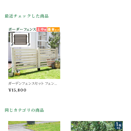
最近チェックした商品
ガーデンフェンスセット フェンス1
枚 土中埋め込み金具2個 フェン
¥15,800
スセット 107cm幅 ダークブラウ
ン ホワイト 茶色 白 ウッドフェン
ス 木製フェンス おすすめ おしゃ
れ 北欧 庭のフェンス フェンス幅
同じカテゴリの商品
107cm 奥行2.7cm 高さ78cm
庭 ガーデニング 花壇 境界線 目
隠し 春 夏 秋 冬