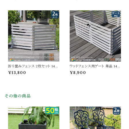
ン ホワイト ダークグリーン グレー
ウン ホワイト 茶色 白 木製フェン
折り畳みフェンス ウッドフェンス
ス 幅80cm 奥行2.5cm 高さ45
折り畳み式 幅161.5cm 奥行22
cm おすすめ おしゃれ 北欧 庭
cm 高さ61cm おすすめ おしゃ
ガーデニング 境界線 間仕切り
れ 北欧 モダン 天然木 庭のフェ
庭のフェンス 差し込み式 スティ
ンス 境界線 玄関 庭園 花壇 庭
ックフェンス 目隠し モダン 花壇
ガーデニング
のフェンス 3枚組
折り畳みフェンス 2枚セット 142.
ウッドフェンス用ゲート 単品 142
5cm幅 ボーダーフェンス ダーク
cm幅 ボーダーフェンス用 フェン
¥13,800
¥8,900
グリーン ライトブラウン ホワイト
ス用ゲートセット ライトブラウン
グレー ウッドフェンス ガーデンフ
ホワイト グレー ダークグリーン
ェンス 木製フェンス 幅142.5cm
幅142cm 奥行2.4cm 高さ71c
奥行22.4cm 高さ71cm おすす
m おすすめ おしゃれ 北欧 モダ
め おしゃれ 北欧 モダン スタイリ
ン 木製 天然木 庭 家庭菜園 ボ
その他の商品
ッシュ 天然木 庭 花壇のフェンス
ーダーフェンス用ゲートセット ガ
折り畳み式
ーデンゲート