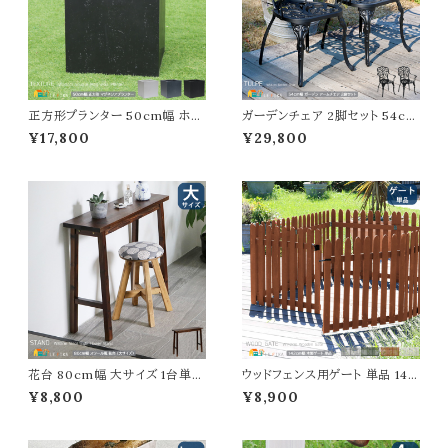
正方形プランター 50cm幅 ホワ
ガーデンチェア 2脚セット 54cm
イト グレー ブラック 白 黒 灰色
幅 マットブラック アルミ製チェア
¥17,800
¥29,800
ガーデンプランター 正方形 四角
庭の椅子 アームチェア 肘掛け
形 おすすめ おしゃれ コンクリー
付き 肘置き付き おすすめ おし
ト風 幅50cm 奥行50cm 高さ5
ゃれ 北欧 モダン クラシカル 鋳
0cm 植木鉢 鉢植え 庭のプラン
物 庭 ベランダ バルコニー テラ
ター ベランダ バルコニー 玄関
ス 庭のチェア アウトドアチェア
家庭菜園 園芸 観葉植物 野菜
幅54cm 奥行57cm 高さ87.5c
果物 水抜き穴付き
m 座面高42cm 椅子
花台 80cm幅 大サイズ 1台単品
ウッドフェンス用ゲート 単品 142
ダークブラウン フラワースタンド
cm幅 ストライプフェンス用 フェ
¥8,800
¥8,900
ディスプレイラック ディスプレイ
ンス用ゲートセット ライトブラウン
スタンド 木製 おすすめ おしゃれ
ホワイト グレー ダークグリーン
北欧 モダン 木製スタンド ガーデ
幅142cm 奥行2.4cm 高さ71c