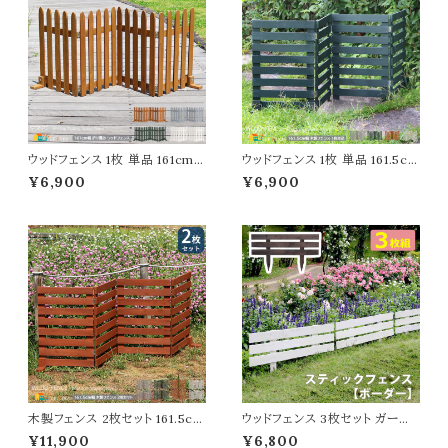
ウッドフェンス 1枚 単品 161cm
ウッドフェンス 1枚 単品 161.5cm
幅 ダークグリーン ライトブラウン
幅 ボーダーフェンス ホワイト グ
¥6,900
¥6,900
グレー ホワイト 木製フェンス ガ
レー ライトブラウン ダークグリー
ーデンフェンス 折り畳みフェンス
ン 折り畳みフェンス 木製フェン
幅161cm 全奥行22cm 高さ62c
ス 折り畳み式 幅161.5cm 奥行
m おすすめ おしゃれ 北欧 モダ
22cm 高さ61cm おすすめ おし
ン スタイリッシュ 庭のフェンス
ゃれ 北欧 モダン 天然木 庭のフ
境界線 間仕切り 目隠し 折りた
ェンス 境界線 玄関 花壇 庭 ガ
たみ式フェンス
ーデニング 駐車場
木製フェンス 2枚セット 161.5cm
ウッドフェンス 3枚セット ガーデ
幅 ボーダーフェンス ライトブラウ
ンフェンス 80cm幅 ダークブラ
¥11,900
¥6,800