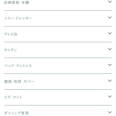
2人掛けソファ
1人掛け座椅子
収納家具・本棚
3人掛けソファ
2人掛け座椅子
カラーボックス
ミラー・ドレッサー
フロアソファ・ローソファ
リクライニング座椅子
本棚・書棚
ドレッサー・鏡台
テレビ台
ソファベッド
肘付き座椅子
衣類・タンス・チェスト
ミラー・スタンドミラー
壁面収納・ハイタイプテレビ台
キッチン
カウチソファ・コーナーソファ
座椅子カバー
ハンガーラック
ミドルタイプテレビ台
食器棚・キッチンボード
ベッド・マットレス
リクライニングソファ
ポケットコイル座椅子
ラック・シェルフ
ロータイプテレビ台
レンジ台
ローベッド
寝具・布団・カバー
セミシングル
スツール・オットマン
スチールラック・メタルラック
コーナーテレビ台
キッチンワゴン
収納付きベッド
掛け布団
ラグ・マット
シングル
セミシングル
クッションソファ
衣装ケース・壁面収納・ワードローブ
伸縮テレビ台
キッチンカウンター
パネルベッド
敷き布団
ラグ・カーペット
ダイニング家具