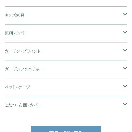
クイーン
ハイバックオフィスチェア
ソファベッド
こたつ布団
木製ダイニング
伸縮式テーブル
学習机
スツール・オットマン
オフィス収納
タオルハンガー
タオル
キッズ家具
ローバックオフィスチェア
マットレス
シングル
スチール脚ダイニング
ツインデスク
学習椅子
オフィス雑貨
洗濯カゴ・ワゴン
食器・食器スタンド
絵本ラック・本棚
照明・ライト
フットレスト付きオフィスチェア
セミシングル
セミシングル
セミダブル
デスクセット
ファブリックチェア
オフィス家電
物干しスタンド
キャニスター・ディスペンサー
ラック・ランドセルラック
シーリングライト
カーテン・ブラインド
肘付きオフィスチェア
シングル
シングル
ダブル
サイドワゴン・チェスト
革・レザー・合皮チェア
トイレ用品
コーヒーサーバー
おもちゃ・キッズ収納
シーリングファンライト
ドレープカーテン
ガーデンファニチャー
肘なしオフィスチェア
セミダブル
セミダブル
クイーン
木製デスク
スチール脚チェア
トイレットペーパーホルダー
エコバッグ
学習机・学習椅子
ペンダントライト
レースカーテン
ガーデンフェンス・アーチ
ペット・ケージ
メッシュオフィスチェア
ダブル
ダブル
キング
ガラスデスク
木脚チェア
バス用品・バスマット
玄関小物・傘
チェア・ベビーチェア・ソファ
スポットライト
カーテンセット
ガーデンテーブル・チェア・ベンチ
ケージ
こたつ・布団・カバー
クイーン
傘・傘立て
クイーン
幅100cm以下デスク
リビング雑貨
キッズベッド
間接照明
ブラインド
人工芝・タイル・マット
その他ペット用品
こたつテーブル