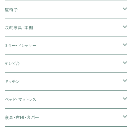
1人掛けソファ
座椅子
2人掛けソファ
1人掛け座椅子
収納家具・本棚
3人掛けソファ
2人掛け座椅子
カラーボックス
ミラー・ドレッサー
フロアソファ・ローソファ
リクライニング座椅子
本棚・書棚
ドレッサー・鏡台
テレビ台
ソファベッド
肘付き座椅子
衣類・タンス・チェスト
ミラー・スタンドミラー
壁面収納・ハイタイプテレビ台
キッチン
カウチソファ・コーナーソファ
座椅子カバー
ハンガーラック
ミドルタイプテレビ台
食器棚・キッチンボード
ベッド・マットレス
リクライニングソファ
ポケットコイル座椅子
ラック・シェルフ
ロータイプテレビ台
レンジ台
ローベッド
寝具・布団・カバー