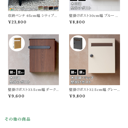
収納ベンチ 65cm幅 シティブラ
壁掛けポスト30cm幅 ブルー グ
ック グレイッシュブルー セージグ
レージュ 玄関ポスト 郵便ポスト
¥23,800
¥8,800
リーン モスグレー 宅配ボックス
木目調 鍵付きポスト スリット窓
宅配機能付き 玄関ベンチ スチ
付き おすすめ おしゃれ 北欧 幅
ール製 おすすめ おしゃれ モダ
30cm 奥行11cm 高さ36.5cm
ン 収納付きベンチ 宅配機能付
郵便受け 手前開き 春 夏 秋 冬
ベンチ 幅65cm 奥行43cm 高
施錠付きポスト スペアキー付き
さ52cm 園芸用品収納 灯油タン
エクステリア 戸建て 一軒家 壁
ク収納 背もたれ無しベンチ
面ポスト DIY
壁掛けポスト33.5cm幅 ダーク
壁掛けポスト32.5cm幅 グレー
ブラウン ナチュラル 玄関ポスト
グレージュ 玄関ポスト 郵便ポス
¥9,600
¥9,800
郵便ポスト 木目調 鍵付きポスト
ト 木目調 ダイヤルロック式ポスト
スリット窓付き おすすめ おしゃ
ダイヤル式 おすすめ おしゃれ
れ 北欧 幅33.5cm 奥行13.6c
北欧 幅32.5cm 奥行14.5cm
m 高さ41.8cm 郵便受け 横開き
高さ42.5cm 郵便受け 横開き
春 夏 秋 冬 施錠付きポスト スペ
春 夏 秋 冬 施錠付きポスト ダイ
その他の商品
アキー付き エクステリア 戸建て
ヤル式ポスト エクステリア 戸建
壁面ポスト DIY
て 壁面ポスト DIY