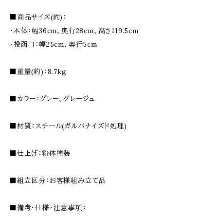
■商品サイズ(約)：
・本体：幅36cm、奥行28cm、高さ119.5cm
・投函口：幅25cm、奥行5cm
■重量(約)：8.7kg
■カラー：グレー、グレージュ
■材質：スチール(ガルバナイズド処理)
■仕上げ：粉体塗装
■組立区分：お客様組み立て品
■備考・仕様・注意事項：