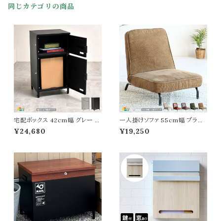
同じカテゴリの商品
便受け ダイヤル鍵付きポスト ス
タンド式ポスト スタンドタイプ 春
夏 秋 冬
宅配ボックス 42cm幅 グレー ブ
一人掛けソファ 55cm幅 ブラウ
ラック 配達ボックス 宅急便受け
ン ライトブラウン アイボリー カー
¥24,680
¥19,250
取りボックス 幅42cm 奥行36c
キ ファブリックソファ PVCレザー
m 高さ82cm おすすめ おしゃ
合皮ソファ コーデュロイソファ 座
れ モダン シンプル ベーシック ポ
椅子 幅55cm 最大奥行102cm
スト 郵便 郵便ポスト スリット窓
高さ63cm 座面高22cm おすす
付き 確認窓付き 鍵付き プッシュ
め おしゃれ 北欧 モダン スタイリ
キー 荷物受け取りボックス 大容
ッシュ 脚付き座椅子 一人用ソフ
量 配達物受け取り
ァ 1人用 ソファ