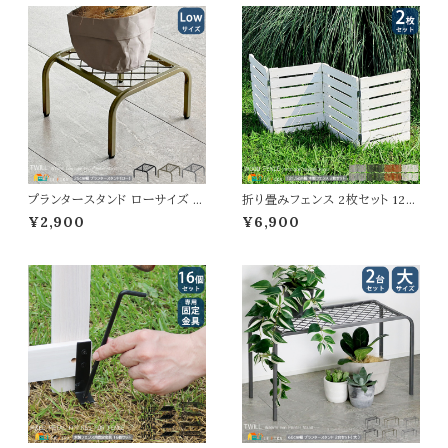
プランタースタンド ローサイズ 2
折り畳みフェンス 2枚セット 121.
5cm幅 1台単品 ブラック ゴール
5cm幅 ボーダーフェンス ライト
¥2,900
¥6,900
ド グレー 幅25cm 奥行25cm
ブラウン ホワイト ダークグリーン
高さ15.5cm ロータイプ プランタ
グレー ウッドミニフェンス ガーデ
ー台 植木鉢台 植木鉢スタンド
ンフェンス 木製フェンス 幅121.5
鉢植えスタンド 鉢植え台 フラワ
cm 奥行1.6cm 高さ44cm おす
ースタンド フラワーラック 花台
すめ おしゃれ 北欧 モダン スタ
花ラック おすすめ おしゃれ コン
イリッシュ 天然木 フェンス 花壇
パクト スチール製
のフェンス