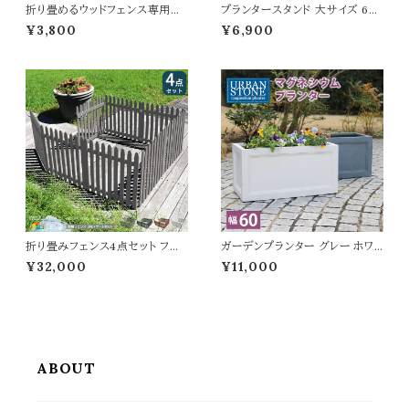
折り畳めるウッドフェンス専用固
プランタースタンド 大サイズ 60
定金具 16個セット 専用固定金
cm幅 同色2台セット ゴールド グ
¥3,800
¥6,900
具 ウッドフェンス用金具 ペグ フ
レー ブラック 鉢植えスタンド 植
ェンス固定金具 ペグ幅5.3cm
木鉢スタンド プランターラック お
高さ18cm 直径0.6cm おすす
すすめ おしゃれ スチール製 花
め おしゃれ スチール製 L字金具
台 鉢植え台 植木鉢台 フラワー
幅2cm 奥行3cm 高さ8cm 木
スタンド フラワーラック 通気性
製フェンス固定金具 折り畳みフ
排水性 湿気対策 幅60cm 奥行
ェンス用固定金具 ガーデニング
25cm 高さ35.5cm
折り畳みフェンス4点セット フェ
ガーデンプランター グレー ホワイ
ンス3枚 ゲート1セット 合計4点セ
ト 灰色 白 プランター 植木鉢 鉢
¥32,000
¥11,000
ット ストライプフェンスセット フェ
植え 幅60.5cm 奥行30.5cm
ンス1枚142.5cm幅 ライトブラウ
高さ31cm 長方形 おすすめ お
ン ダークグリーン グレー ホワイト
しゃれ 北欧 ベランダ バルコニー
おすすめ おしゃれ 北欧 ウッドフ
ガーデニング 庭 エントランス 玄
ェンスセット 木製フェンスゲート
関 テラス 庭園 菜園 花壇 観葉
セット 天然木 ガーデンフェンス
植物 多肉植物 モダン マグネシ
ウム 水抜き穴付き
ABOUT