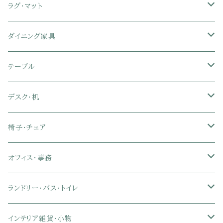
セミシングル
スツール・オットマン
スチールラック・メタルラック
コーナーテレビ台
キッチンワゴン
収納付きベッド
掛け布団
ラグ・マット
シングル
セミシングル
クッションソファ
衣装ケース・壁面収納・ワードローブ
伸縮テレビ台
キッチンカウンター
パネルベッド
敷き布団
ラグ・カーペット
ダイニング家具
セミダブル
シングル
セミシングル
革・レザー・合皮ソファ
キャビネット・サイドボード
テレビスタンド
キッチンラック・冷蔵庫ラック
すのこベッド
布団セット
玄関マット
ダイニングテーブル
テーブル
ダブル
セミダブル
シングル
セミシングル
布張り・ファブリックソファ
ランドリー・トイレ収納
サイドチェスト
隙間収納
脚付きマットレス
枕
キッチンマット
ダイニングチェア・ベンチ
サイドテーブル
デスク・机
クイーン
ダブル
セミダブル
シングル
セミシングル
ソファカバー
玄関収納
幅90cm以下テレビ台
キッチンマット
パイプベッド
タオルケット・ガーゼケット
フローリングマット
ダイニングテーブルセット
ウッドテーブル
パソコン・オフィスデスク
椅子・チェア
クイーン
ダブル
セミダブル
シングル
突っ張り棚・突っ張りラック
幅91～120cmテレビ台
キッチン用品
ロフトベッド
ブランケット・毛布
ジョイントマット
2人用ダイニングテーブルセット
センターテーブル
L字デスク
ダイニングチェア・ベンチ
オフィス・事務
クイーン
ダブル
セミダブル
幅121～150cmテレビ台
キッチン家電
2段ベッド
布団カバー・敷きパッド
4人用ダイニングテーブルセット
ガラステーブル
収納付きデスク
オフィスチェア
オフィスチェア
ランドリー・バス・トイレ
クイーン
ダブル
リクライニングチェア
幅151～180cmテレビ台
折りたたみベッド
ひんやりマット（冷却マット）
6人用ダイニングテーブルセット
カウンターテーブル
キーボードスライダー付きデスク
リビングチェア
オフィスデスク
ランドリーラック
インテリア雑貨・小物