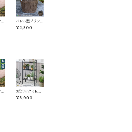
ッド
バレル型プランタ
固
ー 小サイズ 1個
¥2,800
セッ
単品 直径24cm
金具
タイプ ダークブラ
ス用
ウン FRP製プラ
ェン
ンター 幅24cm
ペグ
奥行24cm 高さ1
18
7cm おすすめ
cm
おしゃれ 北欧 モ
しゃ
ダン スタイリッシ
 L
ュ アンティーク
m
調 錆びない 腐ら
さ8
ない 軽量 鉢植
ンス
え 植木鉢 ガー
り畳
デニング 庭 ベラ
固
ンダ ガーデンプ
ッド
3段ラック 61cm
デニ
ランター 花壇
固
幅 マットブラック
¥8,900
ット
ブルーグレー モ
 ウ
カブラウン ピス
用金
タチオグリーン
ンス
アイボリーホワイ
グ幅
ト 収納ラック オ
8c
ープンラック ディ
m
スプレイラック 幅
しゃ
61cm 奥行36c