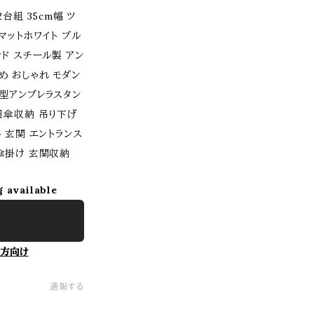
台組 35cm幅 ツ
マットホワイト ブル
ド スチール製 アン
め おしゃれ モダン
体型アンブレラスタン
日傘収納 吊り下げ
 玄関 エントランス
傘掛け 玄関収納
g available
方向け
通報する