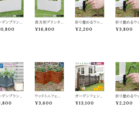
ーデンプランタ
長方形プランタ
折り畳めるウッド
折り畳めるウ
 長方形 60cm
ー 80cm幅 ブラ
フェンス専用固
フェンス専用
10,800
¥16,800
¥2,200
¥3,800
 グレー ブラッ
ック ホワイト グレ
定金具 4個セット
定金具 16個
 ホワイト 灰色
ー 黒 白 灰色 植
専用固定金具 ウ
ト 専用固定
 白 長方形 幅
木鉢 鉢植え ガ
ッドフェンス用金
ウッドフェン
cm 奥行30c
ーデンプランター
具 ペグ フェンス
金具 ペグ フ
 高さ30cm お
幅80cm 奥行39
固定金具 ペグ幅
ス固定金具 
すめ おしゃれ
cm 高さ39cm
5.3cm 高さ18c
幅5.3cm 高さ
欧 モダン コン
おすすめ おしゃ
m 直径0.6cm
cm 直径0.6
リート風 石調
れ 北欧 モダン
おすすめ おしゃ
おすすめ お
木鉢 鉢植え
スタイリッシュ コ
れ スチール製 L
れ スチール製
方形プランタ
ンクリート風 石
字金具幅2cm
字金具幅2c
 庭のプランタ
調 長方形 プラン
奥行3cm 高さ8
奥行3cm 高
 水抜き穴付き
ター ベランダ バ
cm 木製フェンス
cm 木製フェ
グネシアセメン
ルコニー 玄関 庭
固定金具 折り畳
固定金具 折
 菜園 庭園 花
ガーデニング 水
みフェンス用固
みフェンス用
ーデンプランタ
ウッドミニフェン
ガーデンフェンス
折り畳めるウ
 ベランダ
抜き穴付き
定金具 ガーデニ
定金具 ガー
 グレー ホワイ
ス 1枚単品 121.5
連結用セット U
フェンス専用
ング
ング
8,800
¥3,600
¥13,100
¥2,200
 灰色 白 プラン
cm幅 ボーダー
型フェンス1枚 平
定金具 4個セ
ー 植木鉢 鉢
フェンス ライトブ
地用金具1個 連
専用固定金具
え 幅36cm 奥
ラウン ホワイト ダ
結用 120cm幅
ッドフェンス
36cm 高さ3
ークグリーン グレ
ダークブラウン
具 ペグ フェ
.5cm 正方形
ー 折り畳みフェ
ホワイト 茶色 白
固定金具 ペ
すすめ おしゃ
ンス ガーデンフ
木製フェンス ウ
5.3cm 高さ1
 北欧 ベランダ
ェンス 木製フェ
ッドフェンス ピケ
m 直径0.6c
ルコニー ガー
ンス 幅121.5cm
ットフェンス 庭
おすすめ お