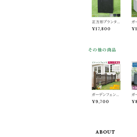
ラック 幅35cm
奥行16cm 高さ9
6.5cm 吊り下げ
収納 スールスタ
正方形プランタ
ガ
ンド 収納
ー 50cm幅 ホワ
ー
¥17,800
¥
イト グレー ブラッ
幅
ク 白 黒 灰色 ガ
ク
ーデンプランター
黒
正方形 四角形
60
その他の商品
おすすめ おしゃ
m
れ コンクリート風
す
幅50cm 奥行5
北
0cm 高さ50cm
ク
植木鉢 鉢植え
植
庭のプランター
長
ベランダ バルコ
ー
ニー 玄関 家庭
ー
菜園 園芸 観葉
マ
植物 野菜 果物
ト
ガーデンフェンス
ガ
水抜き穴付き
壇
1枚 単品 120cm
ー
¥9,700
¥
幅 U型フェンス
ト
ダークブラウン
タ
ホワイト 茶色 白
植
ウッドフェンス 木
行
製フェンス 幅12
6
0.2cm 奥行2.5
お
ABOUT
cm 高さ87.2cm
れ
おすすめ おしゃ
バ