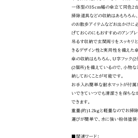
一体型の35cm幅の傘立て同色2
掃除道具などの収納はあもちろん
のお散歩アイテムなどお出かけに
げておくのにもおすすめのアンブレ
吊るす収納で玄関周りをスッキリ
きるデザイン性と実用性を備えた傘
傘の収納はもちろん、U字フック(2
(2個所)を備えているので、小物
納しておくことが可能です。
お手入れ簡単な耐水マットが付属
いできていつでも清潔さを保ちな
できます。
重量(約)1.2kgと軽量なのでお
運びが簡単で、水に強い粉体塗装
■関連ワード：