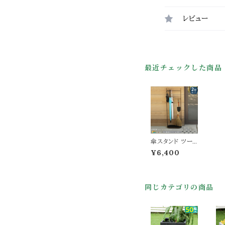
レビュー
最近チェックした商品
傘スタンド ツー
ルスタンド一体型
¥6,400
タイプ 35cm幅
2台セット ゴール
ド ブルーグレー
マットホワイト マ
同じカテゴリの商品
ットブラック 掃除
道具収納 傘立て
傘置き 傘収納
おすすめ おしゃ
れ コンパクト ス
リム 玄関収納 傘