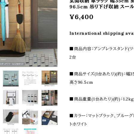
玄関収納 傘ラック 幅35cm 
96.5cm 吊り下げ収納 スー
¥6,400
International shipping ava
■商品内容：アンブレラスタンド(ツ
2台
■商品サイズ(1台あたり)(約)：幅3
高さ96.5cm
■商品重量(1台あたり)(約)：1.2kg
■カラー：マットブラック、ブルーグ
トホワイト