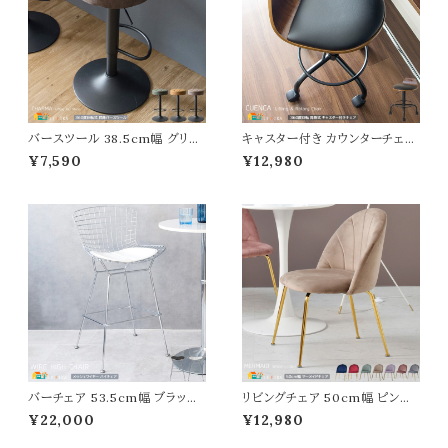
バースツール 38.5cm幅 グリー
キャスター付き カウンターチェア
ン キャメル ブラウン 昇降式スツ
47cm幅 ブラウン 合皮チェア キ
¥7,590
¥12,980
ール 360度回転 合皮チェア 合
ャスター付きチェア 360度回転
成皮革 椅子 幅38.5cm 奥行3
昇降チェア バースツール カウン
8.5cm 高さ64cm 最大高さ84c
タースツール 幅47cm 奥行49c
m おすすめ おしゃれ 北欧 モダ
m 高さ58cm 最大高さ70cm
ン スタイリッシュ フットレスト付き
座面高49cm 最大座面高61cm
円型 円形 丸型 丸形 丸椅子 カ
おすすめ おしゃれ 北欧 モダン
ウンターチェア 椅子
スタイリッシュ 合成皮革 椅子
バーチェア 53.5cm幅 ブラック
リビングチェア 50cm幅 ピンク
ホワイト 黒 白 ワイヤーハイチェ
グレー ネイビー ベージュ ワイン
¥22,000
¥12,980
ア ハリーベルトイア リプロダクト
レッド ラベンダー ミントグリーン
幅53.5cm 奥行55cm 高さ103
椅子 チェアー ワークチェア ダイ