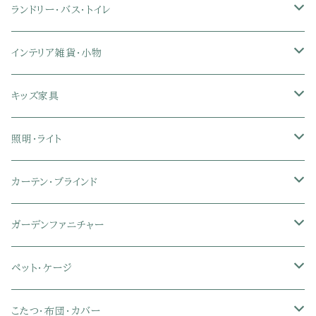
セミダブル
幅121～150cmテレビ台
キッチン家電
2段ベッド
布団カバー・敷きパッド
4人用ダイニングテーブルセット
ガラステーブル
収納付きデスク
オフィスチェア
オフィスチェア
ランドリー・バス・トイレ
クイーン
ダブル
リクライニングチェア
幅151～180cmテレビ台
折りたたみベッド
ひんやりマット（冷却マット）
6人用ダイニングテーブルセット
カウンターテーブル
キーボードスライダー付きデスク
リビングチェア
オフィスデスク
ランドリーラック
インテリア雑貨・小物
クイーン
ハイバックオフィスチェア
ソファベッド
こたつ布団
木製ダイニング
伸縮式テーブル
学習机
スツール・オットマン
オフィス収納
タオルハンガー
タオル
キッズ家具
ローバックオフィスチェア
マットレス
シングル
スチール脚ダイニング
ツインデスク
学習椅子
オフィス雑貨
洗濯カゴ・ワゴン
食器・食器スタンド
絵本ラック・本棚
照明・ライト
フットレスト付きオフィスチェア
セミシングル
セミシングル
セミダブル
デスクセット
ファブリックチェア
オフィス家電
物干しスタンド
キャニスター・ディスペンサー
ラック・ランドセルラック
シーリングライト
カーテン・ブラインド
肘付きオフィスチェア
シングル
シングル
ダブル
サイドワゴン・チェスト
革・レザー・合皮チェア
トイレ用品
コーヒーサーバー
おもちゃ・キッズ収納
シーリングファンライト
ドレープカーテン
ガーデンファニチャー
肘なしオフィスチェア
セミダブル
セミダブル
クイーン
木製デスク
スチール脚チェア
トイレットペーパーホルダー
エコバッグ
学習机・学習椅子
ペンダントライト
レースカーテン
ガーデンフェンス・アーチ
ペット・ケージ
メッシュオフィスチェア
ダブル
ダブル
キング
ガラスデスク
木脚チェア
バス用品・バスマット
玄関小物・傘
チェア・ベビーチェア・ソファ
スポットライト
カーテンセット
ガーデンテーブル・チェア・ベンチ
ケージ
こたつ・布団・カバー