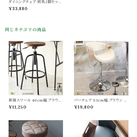
ダイニングチェア 同色2脚セット
57cm幅 グレー ダークグレー 肘
¥33,880
置き付き アームレスト付き チェ
ア チェアー 食卓用椅子 食卓チ
ェア 幅57cm 奥行57cm 高さ7
3cm 座面高45cm おすすめ お
同じカテゴリの商品
しゃれ 北欧 モダン ミッドセンチ
ュリー スタイリッシュ スチール脚
ファブリックチェア
昇降スツール 40cm幅 ブラウン
バーチェア 53cm幅 ブラウン ナ
茶色 円形スツール 丸型チェア 3
チュラル 昇降式チェア 360度回
¥11,250
¥19,800
60度回転 丸椅子 円型チェア 昇
転 合皮チェア 合成皮革 椅子 幅
降式 カウンタースツール バース
53cm 奥行51.5cm 高さ88cm
ツール 幅40cm 奥行40cm 高
最大高さ109cm 座面高62.5c
さ66cm 最大高さ75cm おすす
m 最大座面高83.5cm おすす
め おしゃれ 北欧 モダン スタイリ
め おしゃれ 北欧 モダン スタイリ
ッシュ スチール脚 丸チェアー 椅
ッシュ 肘置き付き カウンターチ
子 春 夏 秋 冬 チェアー
ェア PUレザー 椅子 チェアー