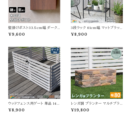
壁掛けポスト33.5cm幅 ダーク
3段ラック 61cm幅 マットブラッ
ブラウン ナチュラル 玄関ポスト
ク ブルーグレー モカブラウン ピ
¥9,600
¥8,900
郵便ポスト 木目調 鍵付きポスト
スタチオグリーン アイボリーホワ
スリット窓付き おすすめ おしゃ
イト 収納ラック オープンラック デ
れ 北欧 幅33.5cm 奥行13.6c
ィスプレイラック 幅61cm 奥行3
m 高さ41.8cm 郵便受け 横開き
6cm 高さ110cm おすすめ おし
春 夏 秋 冬 施錠付きポスト スペ
ゃれ 北欧 モダン スチールラック
アキー付き エクステリア 戸建て
鉢植えラック プランターラック 植
壁面ポスト DIY
木鉢ラック
ウッドフェンス用ゲート 単品 142
レンガ調 プランター マルチブラ
cm幅 ボーダーフェンス用 フェン
ウン 茶色 植木鉢 82cm幅 鉢植
¥8,900
¥19,800
ス用ゲートセット ライトブラウン
え 水抜き穴付き 幅82cm 奥行3
ホワイト グレー ダークグリーン
1cm 高さ32.5cm 長方形 ガー
幅142cm 奥行2.4cm 高さ71c
デニング 庭 おすすめ おしゃれ
m おすすめ おしゃれ 北欧 モダ
北欧 レンガ調プランター ガーデ
ン 木製 天然木 庭 家庭菜園 ボ
ニング鉢 家庭菜園 園芸 庭園 ベ