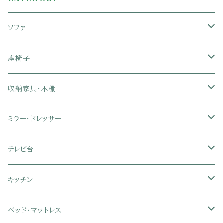
ソファ
1人掛けソファ
座椅子
2人掛けソファ
1人掛け座椅子
収納家具・本棚
3人掛けソファ
2人掛け座椅子
カラーボックス
ミラー・ドレッサー
フロアソファ・ローソファ
リクライニング座椅子
本棚・書棚
ドレッサー・鏡台
テレビ台
ソファベッド
肘付き座椅子
衣類・タンス・チェスト
ミラー・スタンドミラー
壁面収納・ハイタイプテレビ台
キッチン
カウチソファ・コーナーソファ
座椅子カバー
ハンガーラック
ミドルタイプテレビ台
食器棚・キッチンボード
ベッド・マットレス