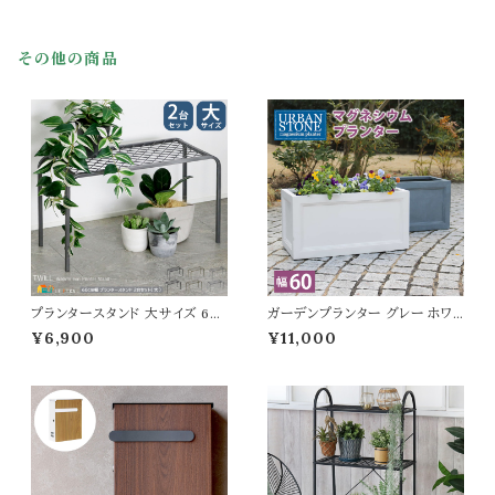
cm 座面高70cm おすすめ おし
ニングチェア 幅50cm 奥行48c
ゃれ 北欧 モダン スタイリッシュ
m 高さ73.5cm 座面高42cm お
スチールフレーム 合皮チェア 合
すすめ おしゃれ 北欧 モダン ベ
その他の商品
皮の椅子 背もたれ付き 春 夏 秋
ロアチェア 肘置き無し 背もたれ
冬 椅子 チェアー
付き 書斎チェア
プランタースタンド 大サイズ 60
ガーデンプランター グレー ホワイ
cm幅 同色2台セット ゴールド グ
ト 灰色 白 プランター 植木鉢 鉢
¥6,900
¥11,000
レー ブラック 鉢植えスタンド 植
植え 幅60.5cm 奥行30.5cm
木鉢スタンド プランターラック お
高さ31cm 長方形 おすすめ お
すすめ おしゃれ スチール製 花
しゃれ 北欧 ベランダ バルコニー
台 鉢植え台 植木鉢台 フラワー
ガーデニング 庭 エントランス 玄
スタンド フラワーラック 通気性
関 テラス 庭園 菜園 花壇 観葉
排水性 湿気対策 幅60cm 奥行
植物 多肉植物 モダン マグネシ
25cm 高さ35.5cm
ウム 水抜き穴付き