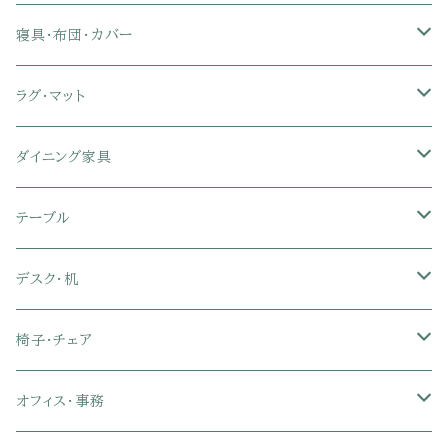
リクライニングソファ
ポケットコイル座椅子
ラック・シェルフ
ロータイプテレビ台
レンジ台
ローベッド
寝具・布団・カバー
セミシングル
スツール・オットマン
スチールラック・メタルラック
コーナーテレビ台
キッチンワゴン
収納付きベッド
掛け布団
ラグ・マット
シングル
セミシングル
クッションソファ
衣装ケース・壁面収納・ワードローブ
伸縮テレビ台
キッチンカウンター
パネルベッド
敷き布団
ラグ・カーペット
ダイニング家具
セミダブル
シングル
セミシングル
革・レザー・合皮ソファ
キャビネット・サイドボード
テレビスタンド
キッチンラック・冷蔵庫ラック
すのこベッド
布団セット
玄関マット
ダイニングテーブル
テーブル
ダブル
セミダブル
シングル
セミシングル
布張り・ファブリックソファ
ランドリー・トイレ収納
サイドチェスト
隙間収納
脚付きマットレス
枕
キッチンマット
ダイニングチェア・ベンチ
サイドテーブル
デスク・机
クイーン
ダブル
セミダブル
シングル
セミシングル
ソファカバー
玄関収納
幅90cm以下テレビ台
キッチンマット
パイプベッド
タオルケット・ガーゼケット
フローリングマット
ダイニングテーブルセット
ウッドテーブル
パソコン・オフィスデスク
椅子・チェア
クイーン
ダブル
セミダブル
シングル
突っ張り棚・突っ張りラック
幅91～120cmテレビ台
キッチン用品
ロフトベッド
ブランケット・毛布
ジョイントマット
2人用ダイニングテーブルセット
センターテーブル
L字デスク
ダイニングチェア・ベンチ
オフィス・事務
クイーン
ダブル