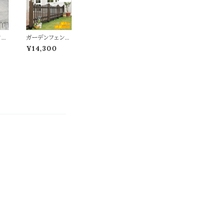
すす
すすめ おしゃれ
北欧
北欧 モダン 収納
リッ
付きテーブル ス
ウ
チール スリム コ
サ
ンパクト テーブ
タン
ガーデンフェンス
ル 収納付
25
連結用セット U
¥14,300
品
型フェンス1枚 土
ック
中用金具1個 連
cm
結用 120cm幅
高さ
ダークブラウン
イタイ
ホワイト 茶色 白
台
木製フェンス ウ
木鉢
ッドフェンス ピケ
え
ットフェンス 庭
え
ガーデニング 花
タ
壇 境界線 目隠
ラッ
し 春 夏 秋 冬 U
ック
形フェンス ピケ
しゃ
ットフェンス 春
 ス
夏 秋 冬 連結セ
ット