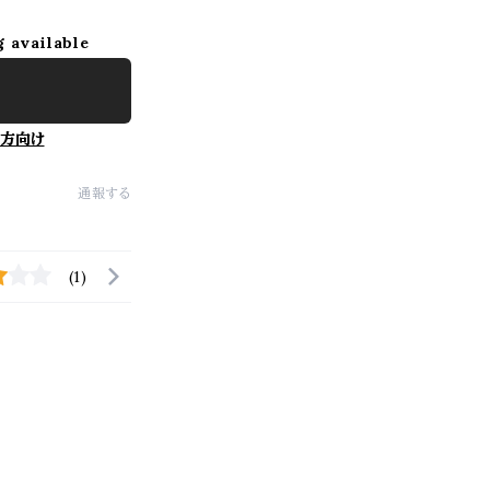
g available
方向け
通報する
(1)