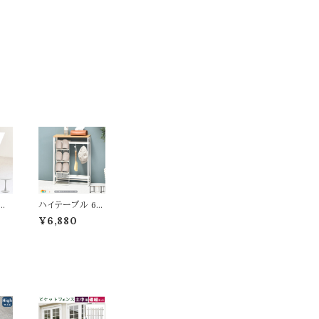
ル
ハイテーブル 60
イト
cm幅 ブラウンブ
¥6,880
ーブ
ラック ナチュラル
ーブ
ホワイト グレーブ
円
ラック コンソール
半
テーブル カウン
 机
ターテーブル サ
0c
イドテーブル 玄
 高
関テーブル 机 幅
ヒー
60cm 奥行20c
ェ
m 高さ80cm お