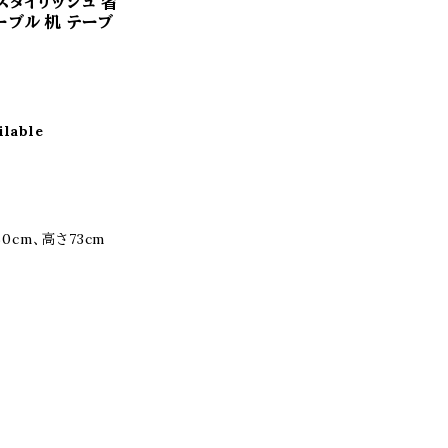
スタイリッシュ 省
ーブル 机 テーブ
ilable
0cm、高さ73cm