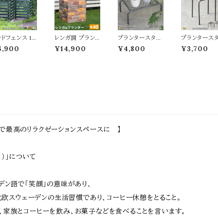
しゃれ 北欧 モ
め おしゃれ 北欧
テーブル おすす
テーブル お
ン スタイリッシ
モダン スタイリッ
め おしゃれ 北欧
め おしゃれ 
 折りたたみ式
シュ 省スペース
モダン スタイリッ
モダン スタイ
子 フォールデ
コンパクト カフェ
シュ ハーフラウ
シュ ハーフラ
ングチェア 椅
テーブル 机 テー
ンドテーブル サ
ンドテーブル 
ッドフェンス 1
レンガ調 プラン
プランタースタン
プランタース
 完成品
ブル
イドテーブル
イドテーブル
単品 161.5c
ター マルチブラ
ド 小サイズ 40c
ド ハイサイズ 
6,900
¥14,900
¥4,800
¥3,700
幅 ボーダーフ
ウン 茶色 植木鉢
m幅 同色2台セ
cm幅 1台単
ンス ホワイト グ
40.5cm幅 鉢植
ット ブラック グレ
ゴールド ブラ
ー ライトブラウ
え 水抜き穴付き
ー ゴールド 鉢植
グレー 幅25
 ダークグリーン
幅40.5cm 奥行
え台 植木鉢台
奥行25cm 
り畳みフェンス
40.5cm 高さ41
プランターラック
35.5cm ハ
製フェンス 折
cm 正方形 ガー
鉢植えスタンド
プ プランター
み式 幅161.5
デニング 庭 おす
植木鉢スタンド
植木鉢台 植
m 奥行22cm
すめ おしゃれ 北
おすすめ おしゃ
スタンド 鉢植
さ61cm おす
欧 レンガ調プラ
れ スチール製 花
スタンド 鉢植
め おしゃれ 北
ンター ガーデニ
台 フラワースタ
台 フラワース
 モダン 天然木
ング鉢 家庭菜園
ンド フラワーラッ
ンド フラワー
で最高のリラクゼーションスペースに 】
のフェンス 境
園芸 庭園 ベラン
ク 通気性 排水
ク 花台 花ラ
線 玄関 花壇
ダ バルコニー エ
性 湿気対策 幅4
おすすめ お
 ガーデニング
ントランス 野菜
0cm 奥行25cm
れ コンパクト
車場
菜園 花壇
高さ15.5cm
チール製
ーカ）」について
ーデン語で「笑顔」の意味があり、
らも北欧スウェーデンの生活習慣であり、コーヒー休憩をとること。
、家族とコーヒーを飲み、お菓子などを食べることを言います。