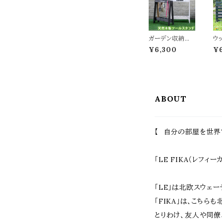
ン スタイリッシュ
お
作業テーブル 作
ダ
業机 作業台 コン
ュ
パクト 省スペー
椅
ス テレワーク 在
ィ
ガーデン収納ス
ウ
宅ワーク
子
タンド 55cm幅
枚 
¥6,300
¥
ツールスタンド
m
ダークブラウン
ェ
ホワイト 茶色 白
レ
ホウキ立て 幅55
ン
cm 奥行26cm
折
高さ68cm おす
木
ABOUT
すめ おしゃれ 北
り畳
欧 玄関 庭 ガー
c
デン収納 掃除収
高
納 ブラシ収納 掃
す
除道具 木製収納
欧
【 自分の部屋を世界
木製スタンド ス
庭
リム コンパクト
界
ベランダ バルコ
庭
ニー 春 夏 秋 冬
駐
「LE FIKA（レフィ
「LE」は北欧スウェ
「FIKA」は、こち
とりわけ、友人や同僚