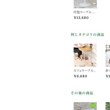
円型テーブル 60
cm幅 ホワイト 白
¥13,680
ラウンドテーブル
円形テーブル 丸
型テーブル 丸形
テーブル 丸机 丸
同じカテゴリの商品
テーブル コーヒ
ーテーブル サブ
テーブル 幅60c
m 奥行60cm 高
さ73cm おすす
め おしゃれ 北欧
モダン スタイリッ
シュ 省スペース
コンパクト カフェ
テーブル 机 テー
カフェテーブル 6
折
ブル
0cm幅 ブラウン
脚
¥6,680
¥
ナチュラル ホワイ
カ
ト コーヒーテーブ
ダ
ル ダイニングテ
書
ーブル 半円型
ク
その他の商品
壁付け 机 テーブ
ェ
ル 幅60cm 奥行
イ
50.5cm 高さ72
m
cm おすすめ お
さ
しゃれ 北欧 モダ
4