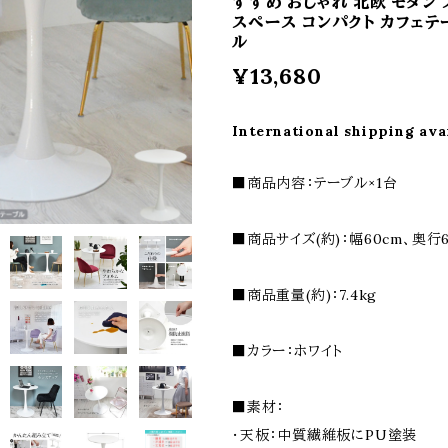
すすめ おしゃれ 北欧 モダン 
スペース コンパクト カフェテ
ル
¥13,680
International shipping ava
■商品内容：テーブル×1台
■商品サイズ(約)：幅60cm、奥行6
■商品重量(約)：7.4kg
■カラー：ホワイト
■素材：
・天板：中質繊維板にPU塗装