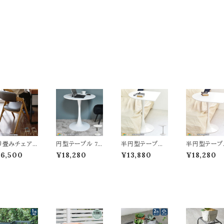
り畳みチェア 1
円型テーブル 70
半円型テーブル
半円型テーブ
 単品 ブラウン
cm幅 ホワイト 白
60cm幅 ホワイト
70cm幅 ホワ
16,500
¥18,280
¥13,880
¥18,280
ーキ 44cm幅
ラウンドテーブル
白 壁寄せテーブ
白 壁寄せテ
イニングチェア
円形テーブル 丸
ル 壁付けテーブ
ル 壁付けテ
斎チェア デス
型テーブル 丸形
ル 半円型 半円
ル 半円型 半
チェア 合皮チ
テーブル 丸机 丸
形 半丸型机 半
形 半丸型机 
ア コーデュロ
テーブル コーヒ
丸形テーブル 机
丸形テーブル
チェア 幅44c
ーテーブル サブ
テーブル 幅60c
テーブル 幅7
 奥行56cm 高
テーブル 幅70c
m 奥行60cm 高
m 奥行70cm
74cm 座面高
m 奥行70cm 高
さ73cm コーヒー
さ73cm コー
4cm おすすめ
さ73cm おすす
テーブル カフェ
テーブル カフ