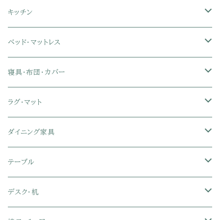
ソファベッド
肘付き座椅子
衣類・タンス・チェスト
ミラー・スタンドミラー
壁面収納・ハイタイプテレビ台
キッチン
カウチソファ・コーナーソファ
座椅子カバー
ハンガーラック
ミドルタイプテレビ台
食器棚・キッチンボード
ベッド・マットレス
リクライニングソファ
ポケットコイル座椅子
ラック・シェルフ
ロータイプテレビ台
レンジ台
ローベッド
寝具・布団・カバー
セミシングル
スツール・オットマン
スチールラック・メタルラック
コーナーテレビ台
キッチンワゴン
収納付きベッド
掛け布団
ラグ・マット
シングル
セミシングル
クッションソファ
衣装ケース・壁面収納・ワードローブ
伸縮テレビ台
キッチンカウンター
パネルベッド
敷き布団
ラグ・カーペット
ダイニング家具
セミダブル
シングル
セミシングル
革・レザー・合皮ソファ
キャビネット・サイドボード
テレビスタンド
キッチンラック・冷蔵庫ラック
すのこベッド
布団セット
玄関マット
ダイニングテーブル
テーブル
ダブル
セミダブル
シングル
セミシングル
布張り・ファブリックソファ
ランドリー・トイレ収納
サイドチェスト
隙間収納
脚付きマットレス
枕
キッチンマット
ダイニングチェア・ベンチ
サイドテーブル
デスク・机
クイーン
ダブル
セミダブル
シングル
セミシングル