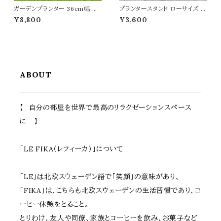
ガーデンプランター 36cm幅 正
プランタースタンド ローサイズ 2
方形 ブラック グレー ホワイト 黒
5cm幅 同色2台セット ブラック
¥8,800
¥3,600
灰色 白 プランター コンクリート
ゴールド グレー 幅25cm 奥行2
風 植木鉢 鉢植え 幅36cm 奥行
5cm 高さ15.5cm ロータイプ プ
36cm 高さ36cm おすすめ お
ランター台 植木鉢台 植木鉢スタ
しゃれ 北欧 モダン ベランダ バ
ンド 鉢植えスタンド 鉢植え台 フ
ルコニー ガーデニング 庭 玄関
ラワースタンド フラワーラック 花
テラス 家庭菜園 花壇 観葉植物
台 スチール製 おすすめ おしゃ
野菜 果物 水抜き穴付
れ コンパクト
ABOUT
【 自分の部屋を世界で最高のリラクゼーションスペース
に 】
「LE FIKA（レフィーカ）」について
「LE」は北欧スウェーデン語で「笑顔」の意味があり、
「FIKA」は、こちらも北欧スウェーデンの生活習慣であり、コ
ーヒー休憩をとること。
とりわけ、友人や同僚、家族とコーヒーを飲み、お菓子など