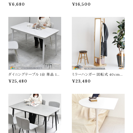
ン ナチュラル ホワイト コーヒーテ
ン カーキ 44cm幅 ダイニングチ
¥6,680
¥16,500
ーブル ダイニングテーブル 半円
ェア 書斎チェア デスクチェア 合
型 壁付け 机 テーブル 幅60cm
皮チェア コーデュロイチェア 幅4
奥行50.5cm 高さ72cm おすす
4cm 奥行56cm 高さ74cm 座
め おしゃれ 北欧 モダン スタイリ
面高44cm おすすめ おしゃれ
ッシュ 作業テーブル 作業机 作
北欧 モダン スタイリッシュ 折り
業台 コンパクト 省スペース テレ
たたみ式椅子 フォールディング
ワーク 在宅ワーク
チェア 椅子 完成品
ダイニングテーブル 1台 単品 12
ミラーハンガー 回転式 40cm幅
0cm幅 ホワイト ライトグレー 食
ナチュラル 360度回転 ハンガー
¥25,480
¥23,480
卓用テーブル 食卓用机 ダイニン
ラック付きミラー 姿見 全身鏡 収
グ机 セラミック天板 高強度 幅1
納付きミラー 衣類収納 洋服収
20cm 奥行69cm 高さ73cm お
納 ハンガーラック 幅40cm 奥行
すすめ おしゃれ 北欧 モダン ス
40cm 高さ163cm おすすめ お
タイリッシュ スチール脚 書斎デ
しゃれ 北欧 モダン スタイリッシ
スク ワークデスク 作業テーブル
ュ 鏡付きハンガーラック 回転式
作業デスク 作業台
ハンガーラック ミラー