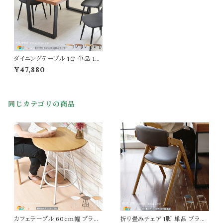
ダイニングテーブル 1台 単品 15
0cm幅 ブラウン ナチュラル ライ
¥47,880
トブラウン 茶色系 ベージュ系 4
人用ダイニングテーブル 幅150c
m 奥行80cm 高さ72cm おす
すめ おしゃれ 北欧 モダン スチ
同じカテゴリの商品
ール脚 書斎デスク ワークデスク
食卓用テーブル 作業台 作業テ
ーブル 作業机 テーブル
カフェテーブル 60cm幅 ブラウ
折り畳みチェア 1脚 単品 ブラウ