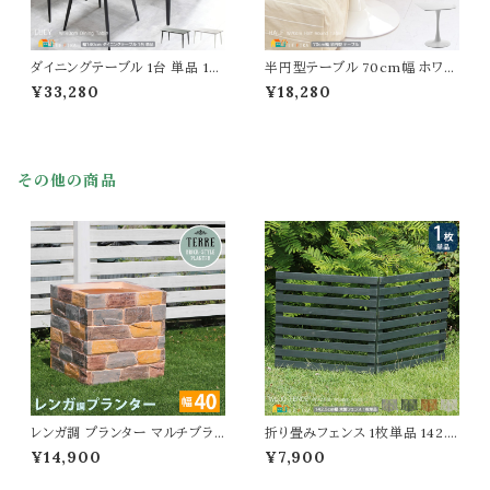
ダイニングテーブル 1台 単品 14
半円型テーブル 70cm幅 ホワイ
0cm幅 ホワイト ライトグレー 食
ト 白 壁寄せテーブル 壁付けテ
¥33,280
¥18,280
卓用テーブル 食卓用机 ダイニン
ーブル 半円型 半円形 半丸型机
グ机 セラミック天板 高強度 幅1
半丸形テーブル 机 テーブル 幅7
40cm 奥行80cm 高さ73cm
0cm 奥行70cm 高さ73cm コ
おすすめ おしゃれ 北欧 モダン
ーヒーテーブル カフェテーブル
スタイリッシュ スチール脚 書斎
おすすめ おしゃれ 北欧 モダン
その他の商品
デスク ワークデスク 作業テーブ
スタイリッシュ ハーフラウンドテ
ル 作業デスク 作業台
ーブル サイドテーブル
レンガ調 プランター マルチブラ
折り畳みフェンス 1枚単品 142.5
ウン 茶色 植木鉢 40.5cm幅 鉢
cm幅 ボーダーフェンス ダークグ
¥14,900
¥7,900
植え 水抜き穴付き 幅40.5cm
リーン ライトブラウン ホワイト グ
奥行40.5cm 高さ41cm 正方形
レー ウッドフェンス ガーデンフェ