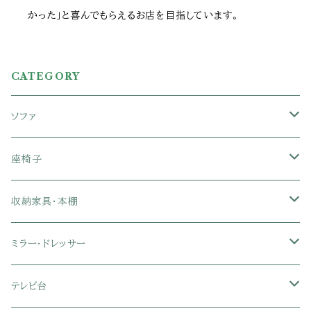
かった」と喜んでもらえるお店を目指しています。
CATEGORY
ソファ
1人掛けソファ
座椅子
2人掛けソファ
1人掛け座椅子
収納家具・本棚
3人掛けソファ
2人掛け座椅子
カラーボックス
ミラー・ドレッサー
フロアソファ・ローソファ
リクライニング座椅子
本棚・書棚
ドレッサー・鏡台
テレビ台