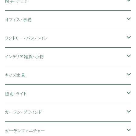
ソファカバー
玄関収納
幅90cm以下テレビ台
キッチンマット
パイプベッド
タオルケット・ガーゼケット
フローリングマット
ダイニングテーブルセット
ウッドテーブル
パソコン・オフィスデスク
椅子・チェア
クイーン
ダブル
セミダブル
シングル
突っ張り棚・突っ張りラック
幅91～120cmテレビ台
キッチン用品
ロフトベッド
ブランケット・毛布
ジョイントマット
2人用ダイニングテーブルセット
センターテーブル
L字デスク
ダイニングチェア・ベンチ
オフィス・事務
クイーン
ダブル
セミダブル
幅121～150cmテレビ台
キッチン家電
2段ベッド
布団カバー・敷きパッド
4人用ダイニングテーブルセット
ガラステーブル
収納付きデスク
オフィスチェア
オフィスチェア
ランドリー・バス・トイレ
クイーン
ダブル
リクライニングチェア
幅151～180cmテレビ台
折りたたみベッド
ひんやりマット（冷却マット）
6人用ダイニングテーブルセット
カウンターテーブル
キーボードスライダー付きデスク
リビングチェア
オフィスデスク
ランドリーラック
インテリア雑貨・小物
クイーン
ハイバックオフィスチェア
ソファベッド
こたつ布団
木製ダイニング
伸縮式テーブル
学習机
スツール・オットマン
オフィス収納
タオルハンガー
タオル
キッズ家具
ローバックオフィスチェア
マットレス
シングル
スチール脚ダイニング
ツインデスク
学習椅子
オフィス雑貨
洗濯カゴ・ワゴン
食器・食器スタンド
絵本ラック・本棚
照明・ライト
フットレスト付きオフィスチェア
セミシングル
セミシングル
セミダブル
デスクセット
ファブリックチェア
オフィス家電
物干しスタンド
キャニスター・ディスペンサー
ラック・ランドセルラック
シーリングライト
カーテン・ブラインド
肘付きオフィスチェア
シングル
シングル
ダブル
サイドワゴン・チェスト
革・レザー・合皮チェア
トイレ用品
コーヒーサーバー
おもちゃ・キッズ収納
シーリングファンライト
ドレープカーテン
ガーデンファニチャー