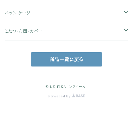
肘なしオフィスチェア
セミダブル
セミダブル
クイーン
木製デスク
スチール脚チェア
トイレットペーパーホルダー
エコバッグ
学習机・学習椅子
ペンダントライト
レースカーテン
ガーデンフェンス・アーチ
ペット・ケージ
メッシュオフィスチェア
ダブル
ダブル
キング
ガラスデスク
木脚チェア
バス用品・バスマット
玄関小物・傘
チェア・ベビーチェア・ソファ
スポットライト
カーテンセット
ガーデンテーブル・チェア・ベンチ
ケージ
こたつ・布団・カバー
クイーン
傘・傘立て
クイーン
幅100cm以下デスク
リビング雑貨
キッズベッド
間接照明
ブラインド
人工芝・タイル・マット
その他ペット用品
こたつテーブル
商品一覧に戻る
玄関小物
インテリア小物
68×68㎝
幅101～120cmデスク
キッチン雑貨
その他のキッズ家具
デスクライト
幅100㎝
サンシェード・日よけ
こたつ布団
アクセサリー収納
75×75㎝
掛布団
幅121～160cmデスク
スタンドライト
幅125㎝
室外機カバー
こたつセット
© LE FIKA -レフィーカ-
Powered by
バスケット・かご収納
80×80㎝
掛布団カバー
68×68㎝
幅160cm以上デスク
キャンドル・テーブルランプ
幅150㎝
ウッドデッキ・縁台
ゴミ箱
90×55㎝
掛＋敷布団セット
90×55㎝
電球・照明備品
ポスト