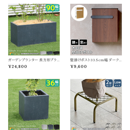
ガーデニング 庭 おすすめ おし
ンス 木製フェンス 幅142.5cm
ゃれ 北欧 レンガ調プランター ガ
奥行22.4cm 高さ71cm おすす
ーデニング鉢 家庭菜園 園芸 庭
め おしゃれ 北欧 モダン スタイリ
園 ベランダ バルコニー エントラ
ッシュ 天然木 庭 花壇のフェンス
ンス 野菜 菜園 花壇
折り畳み式
ガーデンプランター 長方形プラ
壁掛けポスト33.5cm幅 ダーク
ンター 90cm幅 ホワイト ブラッ
ブラウン ナチュラル 玄関ポスト
¥24,800
¥9,600
ク グレー 白 黒 灰色 植木鉢 鉢
郵便ポスト 木目調 鍵付きポスト
植え 幅90cm 奥行44cm 高さ4
スリット窓付き おすすめ おしゃ
4cm おすすめ おしゃれ 北欧 モ
れ 北欧 幅33.5cm 奥行13.6c
ダン スタイリッシュ コンクリート
m 高さ41.8cm 郵便受け 横開き
風 石調 庭のプランター ガーデ
春 夏 秋 冬 施錠付きポスト スペ
ニング 観葉植物 果物 野菜 園芸
アキー付き エクステリア 戸建て
家庭菜園 水抜き穴付
壁面ポスト DIY