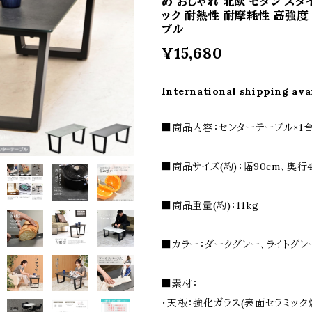
め おしゃれ 北欧 モダン スタ
ック 耐熱性 耐摩耗性 高強度
ブル
¥15,680
International shipping ava
■商品内容：センターテーブル×1
■商品サイズ(約)：幅90cm、奥行4
■商品重量(約)：11kg
■カラー：ダークグレー、ライトグレ
■素材：
・天板：強化ガラス(表面セラミック