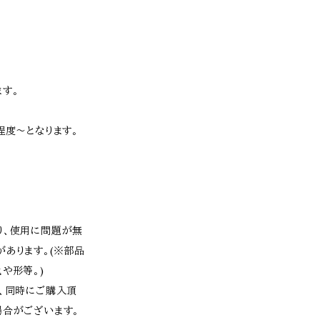
す。
程度〜となります。
り、使用に問題が無
あります。(※部品
や形等。)
為、同時にご購入頂
場合がございます。