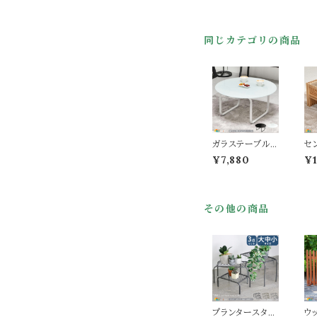
ー リビングテー
ブル ローテーブ
ル コーヒーテー
同じカテゴリの商品
ブル セミラックテ
ーブル スチール
フレーム 幅90c
m 奥行40cm 高
さ38cm おすす
め おしゃれ 北欧
モダン スタイリッ
シュ セラミック
耐熱性 耐摩耗性
高強度 防水性
ガラステーブル 7
セ
机 テーブル
5cm幅 ブラック
8
¥7,880
¥1
ホワイト センター
ン
テーブル 円型テ
ラ
ーブル 丸型テー
化
ブル 円形テーブ
使
その他の商品
ル 丸形テーブル
プ
丸机 丸テーブル
ン
幅75cm 奥行75
フ
cm 高さ38.5cm
4c
おすすめ おしゃ
m 
れ 北欧 モダン
す
スタイリッシュ ガ
北
ラス机 作業テー
イ
ブル 作業机 作
棚
業台 ソファテー
収
プランタースタン
ウ
ブル 机
ル