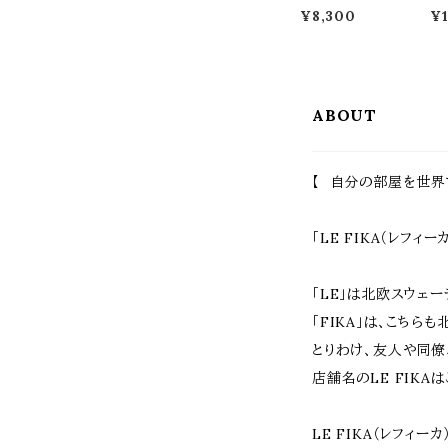
ド 大中小サイズ
枚セ
¥8,300
¥1
3点セット 大1台
m
中1台 小1台 合計
ェ
3点セット ゴール
レ
ド グレー ブラッ
ン
ク 60cm幅 50c
折
m幅 40cm幅 鉢
木
ABOUT
植えスタンド 植
り畳
木鉢スタンド プ
5c
ランターラック お
m 
すすめ おしゃれ
す
スチール製 花台
北
【 自分の部屋を世界
鉢植え台 植木鉢
木
台 フラワースタ
境
ンド フラワーラッ
壇
ク
グ
「LE FIKA（レフィ
「LE」は北欧スウェ
「FIKA」は、こち
とりわけ、友人や同僚
店舗名のLE FIK
LE FIKA（レフィ