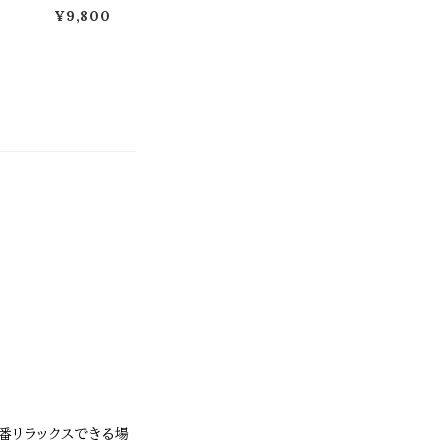
ェン
5cm幅 グレー グ
¥9,800
金
レージュ 玄関ポ
スセ
スト 郵便ポスト
 ホ
木目調 ダイヤル
ブラ
ロック式ポスト ダ
ウッ
イヤル式 おすす
製
め おしゃれ 北欧
ット
幅32.5cm 奥行1
フェ
4.5cm 高さ42.5
 お
cm 郵便受け 横
庭の
開き 春 夏 秋 冬
用
施錠付きポスト
 ガ
ダイヤル式ポスト
花壇
エクステリア 戸
し
建て 壁面ポスト
DIY
一番リラックスできる場