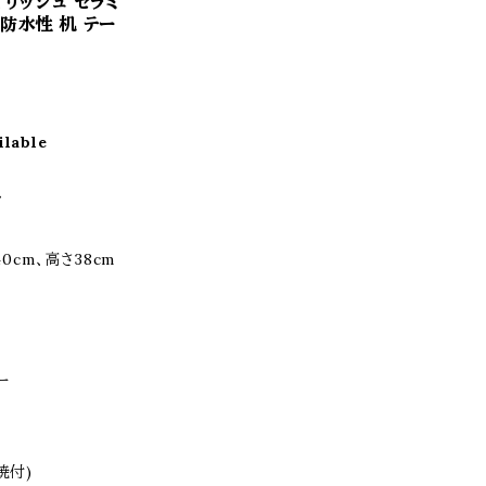
イリッシュ セラミ
 防水性 机 テー
ilable
台
0cm、高さ38cm
ー
焼付)