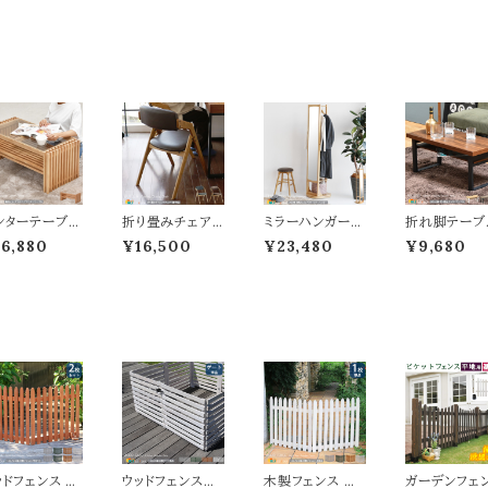
ンターテーブル
折り畳みチェア 1
ミラーハンガー
折れ脚テーブ
4cm幅 ブラウ
脚 単品 ブラウン
回転式 40cm幅
80cm幅 ブ
6,880
¥16,500
¥23,480
¥9,680
 ガラス天板 ガ
カーキ 44cm幅
ナチュラル 360
ン ナチュラル
ステーブル 強
ダイニングチェア
度回転 ハンガー
イトブラウン 
ガラス 天然木
書斎チェア デス
ラック付きミラー
付きテーブル
用 ガラストッ
クチェア 合皮チ
姿見 全身鏡 収
折り畳み式テ
テーブル リビ
ェア コーデュロ
納付きミラー 衣
ブル 折り畳
グテーブル ソ
イチェア 幅44c
類収納 洋服収納
ーブル 机 テ
ァテーブル 幅8
m 奥行56cm 高
ハンガーラック
ル 幅80cm 
m 奥行40.5c
さ74cm 座面高
幅40cm 奥行4
38cm 高さ3
高さ38cm お
44cm おすすめ
0cm 高さ163c
m おすすめ 
すめ おしゃれ
おしゃれ 北欧 モ
m おすすめ おし
ゃれ 北欧 モ
欧 モダン スタ
ダン スタイリッシ
ゃれ 北欧 モダン
スタイリッシュ
リッシュ 収納
ュ 折りたたみ式
スタイリッシュ 鏡
ンパクト収納 
付きテーブル
椅子 フォールデ
付きハンガーラッ
スペース 折
納付きテーブ
ィングチェア 椅
ク 回転式ハンガ
み式テーブル
ッドフェンス 2
ウッドフェンス用
木製フェンス 縦
ガーデンフェ
 机 テーブル
子 完成品
ーラック ミラー
折り畳み