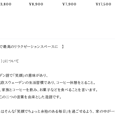
ット 142.5c
ゲート 単品 142c
ストライプ 1枚単
セット U型フ
3,800
¥8,900
¥7,900
¥17,500
幅 ストライプフ
m幅 ボーダーフ
品 142.5cm幅
ス1枚 平地用
ンス ホワイト グ
ェンス用 フェン
ダークグリーン ラ
具2個 フェン
ー ライトブラウ
ス用ゲートセット
イトブラウン ホワ
ット 120cm幅
 ダークグリーン
ライトブラウン ホ
イト グレー ウッド
ワイト ダーク
り畳みフェンス
ワイト グレー ダ
フェンス 折り畳
ウン 白 茶色 
製フェンス 折
ークグリーン 幅1
みフェンス 幅14
ドフェンス 木
み式 幅142.
42cm 奥行2.4c
2.5cm 奥行22.
フェンス ピケ
m 奥行22.4c
m 高さ71cm お
4cm 高さ71cm
フェンス U形
高さ71cm お
すすめ おしゃれ
おすすめ おしゃ
ンス おすすめ
すめ おしゃれ
北欧 モダン 木製
れ 北欧 モダン
しゃれ 北欧 
欧 モダン 天然
天然木 庭 家庭
天然木 庭のフェ
フェンス 平地
で最高のリラクゼーションスペースに 】
 庭のフェンス
菜園 ボーダーフ
ンス ガーデニン
金具セット 庭
界線 玄関 花
ェンス用ゲートセ
グ 花壇のフェン
ーデニング 
 庭 ガーデニン
ット ガーデンゲー
ス 家庭菜園 境
境界線 目隠
ト
界線 フェンス
ーカ）」について
ーデン語で「笑顔」の意味があり、
らも北欧スウェーデンの生活習慣であり、コーヒー休憩をとること。
、家族とコーヒーを飲み、お菓子などを食べることを言います。
Aはこの二つの言葉を由来とした造語です。
ーカ）はそんな「笑顔でちょっと余裕のある毎日」を過ごせるよう、 家の中が