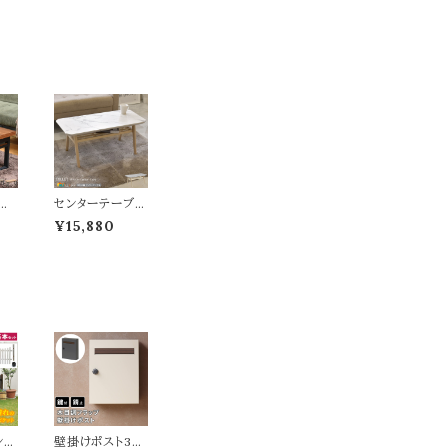
ル
センターテーブル
ラウ
90cm幅 マーブ
¥15,880
 ラ
ル柄 大理石柄 リ
収納
ビングテーブル
 足
収納棚付きテー
ー
ブル コーヒーテ
みテ
ーブル 幅90cm
ーブ
奥行41cm 高さ4
奥行
0cm ソファテー
7c
ブル おすすめ お
おし
しゃれ 北欧 モダ
ダン
ン スタイリッシュ
 コ
エレガント 天然
省
木脚 木製脚 机
り畳
テーブル 大理石
 脚
柄テーブル 収納
ンス
壁掛けポスト32.
付きテーブル