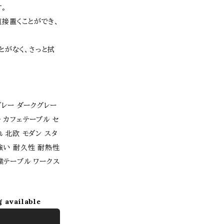
。
接置くことができ、
とがなく、さっと拭
グレー ダークグレー
 カフェテーブル セ
 北欧 モダン スタ
強い 耐久性 耐熱性
業テーブル ワークス
g available