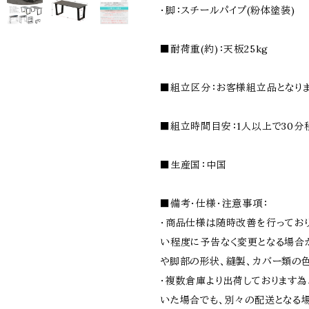
・脚：スチールパイプ(粉体塗装)
■耐荷重(約)：天板25kg
■組立区分：お客様組立品となりま
■組立時間目安：1人以上で30分
■生産国：中国
■備考・仕様・注意事項：
・商品仕様は随時改善を行ってお
い程度に予告なく変更となる場合が
や脚部の形状、縫製、カバー類の色
・複数倉庫より出荷しております
いた場合でも、別々の配送となる