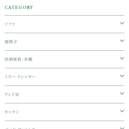
CATEGORY
ソファ
1人掛けソファ
座椅子
2人掛けソファ
1人掛け座椅子
収納家具・本棚
3人掛けソファ
2人掛け座椅子
カラーボックス
ミラー・ドレッサー
フロアソファ・ローソファ
リクライニング座椅子
本棚・書棚
ドレッサー・鏡台
テレビ台
ソファベッド
肘付き座椅子
衣類・タンス・チェスト
ミラー・スタンドミラー
壁面収納・ハイタイプテレビ台
キッチン