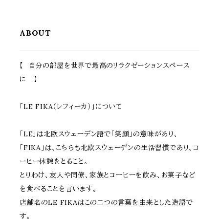
間仕切り スタンド式ゲート 連結
北欧 レンガ調プランター ガーデ
可能 分割可能 おすすめ おしゃ
ニング鉢 家庭菜園 園芸 庭園 ベ
れ 折り畳み収納 コンパクト収納
ランダ バルコニー エントランス
駐輪場ゲート
野菜 菜園 花壇
ABOUT
【 自分の部屋を世界で最高のリラクゼーションスペース
に 】
「LE FIKA（レフィーカ）」について
「LE」は北欧スウェーデン語で「笑顔」の意味があり、
「FIKA」は、こちらも北欧スウェーデンの生活習慣であり、コ
ーヒー休憩をとること。
とりわけ、友人や同僚、家族とコーヒーを飲み、お菓子など
を食べることを言います。
店舗名のLE FIKAはこの二つの言葉を由来とした造語で
す。