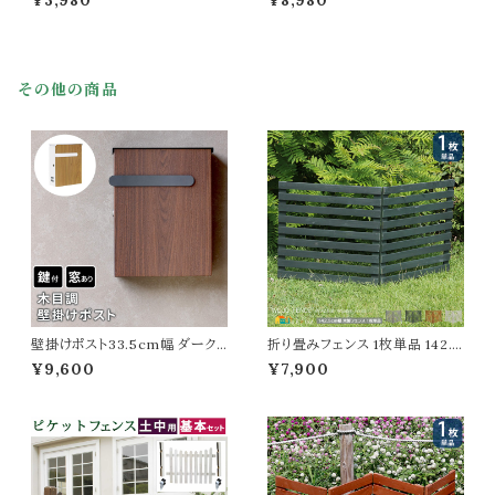
¥3,980
¥8,980
ロアスタンド おすすめ おしゃれ
スタンド 棚付き 収納棚付き 上
スタイリッシュ シンプル ベーシッ
下角度調整可能 おすすめ おし
ク スリム コンパクト 省スペース
ゃれ モダン スタイリッシュ TVス
高さ3段階 スチールフレーム リ
タンド ロック付きキャスター コー
ビング ダイニング TVスタンド 幅
ドホルダー付き コンパクト スリム
その他の商品
96.5cm 奥行65cm 高さ139c
省スペース 幅62.5cm 奥行48.
m 最大高さ154cm
5cm 高さ143cm
壁掛けポスト33.5cm幅 ダーク
折り畳みフェンス 1枚単品 142.5
ブラウン ナチュラル 玄関ポスト
cm幅 ボーダーフェンス ダークグ
¥9,600
¥7,900
郵便ポスト 木目調 鍵付きポスト
リーン ライトブラウン ホワイト グ
スリット窓付き おすすめ おしゃ
レー ウッドフェンス ガーデンフェ
れ 北欧 幅33.5cm 奥行13.6c
ンス 木製フェンス 幅142.5cm
m 高さ41.8cm 郵便受け 横開き
奥行22.4cm 高さ71cm おすす
春 夏 秋 冬 施錠付きポスト スペ
め おしゃれ 北欧 モダン スタイリ
アキー付き エクステリア 戸建て
ッシュ 天然木 庭 花壇のフェンス
壁面ポスト DIY
折り畳み式