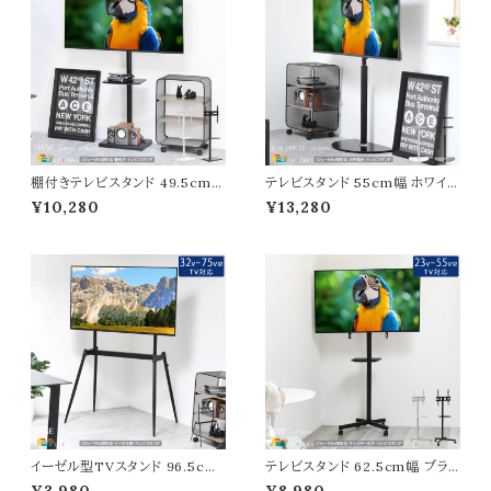
チェアー 作業用椅子 合皮椅子
ム スチール脚 足置き付き フット
インテリア 送料無料
レスト付き 送料無料
棚付きテレビスタンド 49.5cm幅
テレビスタンド 55cm幅 ホワイト
ブラック ホワイト テレビスタンド
ブラック 半円型土台 TVスタンド
¥10,280
¥13,280
壁寄せ TVスタンド 高さ調節可
セミサークルベース 壁付けTVス
能 おすすめ おしゃれ スタイリッ
タンド 左右スイング 高さ調整 お
シュ シンプル ベーシック コンパ
すすめ おしゃれ スタイリッシュ
クト 省スペース スリム 左右スイ
シンプル ベーシック スリム コン
ング スイングTVスタンド 最大幅
パクト 省スペース 壁付け スイン
49.5cm 奥行34cm 高さ121cm
グTVスタンド 幅55cm 奥行38
最大高さ138cm
cm 高さ136cm
イーゼル型TVスタンド 96.5cm
テレビスタンド 62.5cm幅 ブラッ
幅 ブラック 黒 テレビスタンド フ
ク ホワイト キャスター付きテレビ