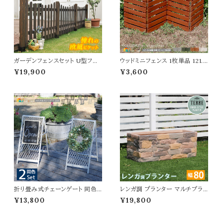
ガーデンフェンスセット U型フェ
ウッドミニフェンス 1枚単品 121.5
ンス1枚 土中用金具2個 フェンス
cm幅 ボーダーフェンス ライトブ
¥19,900
¥3,600
セット 120cm幅 ホワイト ダーク
ラウン ホワイト ダークグリーン グ
ブラウン 白 茶色 ウッドフェンス
レー 折り畳みフェンス ガーデン
木製フェンス ピケットフェンス U
フェンス 木製フェンス 幅121.5c
形フェンス おすすめ おしゃれ 北
m 奥行1.6cm 高さ44cm おす
欧 庭のフェンス 土中用金具セッ
すめ おしゃれ 北欧 モダン スタ
ト 庭 ガーデニング 花壇 境界線
イリッシュ 天然木 庭のフェンス
目隠し
花壇のフェンス
折り畳み式チェーンゲート 同色2
レンガ調 プランター マルチブラ
セット マットブラック ブルーグレ
ウン 茶色 植木鉢 82cm幅 鉢植
¥13,800
¥19,800
ー アイボリーホワイト 自立式ゲー
え 水抜き穴付き 幅82cm 奥行3
ト 1セット最大155cm幅 進入禁
1cm 高さ32.5cm 長方形 ガー
止ゲート 駐車場ゲート 境界線
デニング 庭 おすすめ おしゃれ