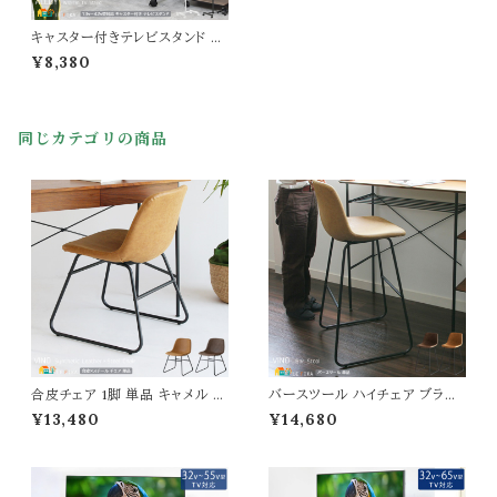
キャスター付きテレビスタンド 48
cm幅 ブラック ホワイト テレビス
¥8,380
タンド TVスタンド 高さ調節 お
すすめ おしゃれ スタイリッシュ
シンプル ベーシック コンパクト
省スペース スリム 縦置き 横置
同じカテゴリの商品
き キャスター脚 アジャスター脚
幅48cm 奥行43cm 高さ113cm
最大高さ133cm
合皮チェア 1脚 単品 キャメル ブ
バースツール ハイチェア ブラウ
ラウン 茶色 合成皮革 合皮椅子
ン キャメル バーチェア カウンタ
¥13,480
¥14,680
ワークチェア 幅49cm 奥行57c
ーチェア 合皮チェア 幅49cm
m 高さ72.5cm 座面高44cm
奥行52.5cm 高さ105cm 座面
デスクチェア おすすめ おしゃれ
高74cm 茶色 おすすめ おしゃ
北欧 ダイニングチェア アームレ
れ 北欧 椅子 バーの椅子 チェア
スチェア 肘置き無しチェア 椅子
ー イス 合成皮革 スチールフレー