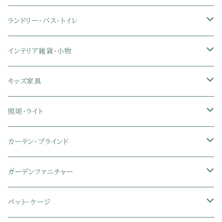
クイーン
ダブル
セミダブル
幅121～150cmテレビ台
キッチン家電
2段ベッド
布団カバー・敷きパッド
4人用ダイニングテーブルセット
ガラステーブル
収納付きデスク
オフィスチェア
オフィスチェア
ランドリー・バス・トイレ
クイーン
ダブル
リクライニングチェア
幅151～180cmテレビ台
折りたたみベッド
ひんやりマット（冷却マット）
6人用ダイニングテーブルセット
カウンターテーブル
キーボードスライダー付きデスク
リビングチェア
オフィスデスク
ランドリーラック
インテリア雑貨・小物
クイーン
ハイバックオフィスチェア
ソファベッド
こたつ布団
木製ダイニング
伸縮式テーブル
学習机
スツール・オットマン
オフィス収納
タオルハンガー
タオル
キッズ家具
ローバックオフィスチェア
マットレス
シングル
スチール脚ダイニング
ツインデスク
学習椅子
オフィス雑貨
洗濯カゴ・ワゴン
食器・食器スタンド
絵本ラック・本棚
照明・ライト
フットレスト付きオフィスチェア
セミシングル
セミシングル
セミダブル
デスクセット
ファブリックチェア
オフィス家電
物干しスタンド
キャニスター・ディスペンサー
ラック・ランドセルラック
シーリングライト
カーテン・ブラインド
肘付きオフィスチェア
シングル
シングル
ダブル
サイドワゴン・チェスト
革・レザー・合皮チェア
トイレ用品
コーヒーサーバー
おもちゃ・キッズ収納
シーリングファンライト
ドレープカーテン
ガーデンファニチャー
肘なしオフィスチェア
セミダブル
セミダブル
クイーン
木製デスク
スチール脚チェア
トイレットペーパーホルダー
エコバッグ
学習机・学習椅子
ペンダントライト
レースカーテン
ガーデンフェンス・アーチ
ペット・ケージ
メッシュオフィスチェア