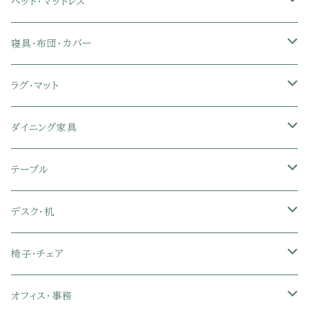
カウチソファ・コーナーソファ
座椅子カバー
ハンガーラック
ミドルタイプテレビ台
食器棚・キッチンボード
ベッド・マットレス
リクライニングソファ
ポケットコイル座椅子
ラック・シェルフ
ロータイプテレビ台
レンジ台
ローベッド
寝具・布団・カバー
セミシングル
スツール・オットマン
スチールラック・メタルラック
コーナーテレビ台
キッチンワゴン
収納付きベッド
掛け布団
ラグ・マット
シングル
セミシングル
クッションソファ
衣装ケース・壁面収納・ワードローブ
伸縮テレビ台
キッチンカウンター
パネルベッド
敷き布団
ラグ・カーペット
ダイニング家具
セミダブル
シングル
セミシングル
革・レザー・合皮ソファ
キャビネット・サイドボード
テレビスタンド
キッチンラック・冷蔵庫ラック
すのこベッド
布団セット
玄関マット
ダイニングテーブル
テーブル
ダブル
セミダブル
シングル
セミシングル
布張り・ファブリックソファ
ランドリー・トイレ収納
サイドチェスト
隙間収納
脚付きマットレス
枕
キッチンマット
ダイニングチェア・ベンチ
サイドテーブル
デスク・机
クイーン
ダブル
セミダブル
シングル
セミシングル
ソファカバー
玄関収納
幅90cm以下テレビ台
キッチンマット
パイプベッド
タオルケット・ガーゼケット
フローリングマット
ダイニングテーブルセット
ウッドテーブル
パソコン・オフィスデスク
椅子・チェア
クイーン
ダブル
セミダブル
シングル
突っ張り棚・突っ張りラック
幅91～120cmテレビ台
キッチン用品
ロフトベッド
ブランケット・毛布
ジョイントマット
2人用ダイニングテーブルセット
センターテーブル
L字デスク
ダイニングチェア・ベンチ
オフィス・事務