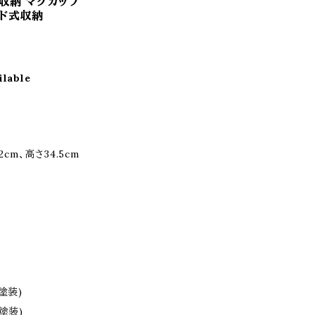
ル収納 マグカップ
イド式収納
ilable
cm、高さ34.5cm
塗装)
塗装)