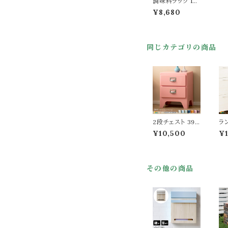
調味料ラック 12c
m幅 ブラック ホ
¥8,680
ワイト スパイスラ
ック スライド収納
コンパクト スリム
省スペース おす
同じカテゴリの商品
すめ おしゃれ モ
ダン スタイリッシ
ュ 隙間収納 キッ
チン収納 幅12c
m 奥行42cm 高
さ34.5cm 調味
料収納 ボトル収
納 マグカップ収
納 キッチン用品
収納 スライド式
2段チェスト 39.
ラ
収納
5cm幅 クリーム
ト 
¥10,500
¥
ライトブルー ライ
ボ
トグリーン ネイビ
ン
ー オレンジ ピン
ニ
ク ワイン ABS樹
ス
その他の商品
脂 リビングチェ
省
スト 収納チェスト
出
子供部屋収納 お
ン
すすめ おしゃれ
納
モダン 引き出し
タ
収納 二段収納棚
c
2段収納タンス
高
完成品 幅39.cm
す