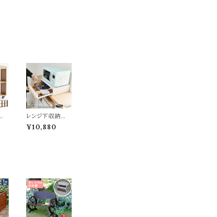
ナ
レンジ下収納付
ドボ
きテーブル 45c
¥10,880
ラッ
m幅 ホワイト ブ
 奥
ラック キッチン収
80
納 電子レンジ下
収納 作業台 作
オー
業テーブル 幅45
ャ
cm 奥行39cm
ィ
高さ14cm コンパ
 キ
クト 省スペース
収
おすすめ おしゃ
収納
れ シンプル スタ
段ラ
イリッシュ キッチ
 リ
ン家電下収納 ス