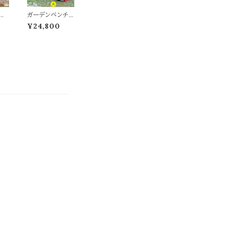
収納
ライド引き出しテ
料
ーブル 収納付き
ン
ガーデンベンチ
テーブル 収納
1.5
車輪ベンチ 110c
¥24,800
ー
m幅 ダークブラ
トブ
ウン ホワイト 茶
 ダ
色 白 庭のベン
グレ
チ 車輪型ベンチ
ェ
幅110cm 奥行5
フ
8.5cm 高さ83c
ェ
m 2人掛け おし
cm
ゃれ おすすめ
高さ
北欧 ガーデニン
すめ
グ DIY 杉 松 木
 モ
製ベンチ 二人掛
ッシ
けベンチ ウッド
のフ
ベンチ 天然木
フ
背もたれ付きベ
ンチ テラス 春 夏
秋 冬