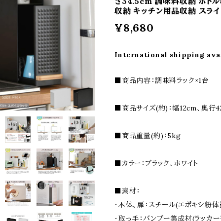
さ34.5cm 調味料収納 ボト
収納 キッチン用品収納 スラ
¥8,680
International shipping ava
■商品内容：調味料ラック×1台
■商品サイズ(約)：幅12cm、奥行42
■商品重量(約)：5kg
■カラー：ブラック、ホワイト
■素材：
・本体、扉：スチール(エポキシ粉体
・取っ手：バンブー集成材(ラッカー