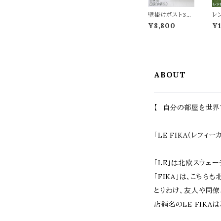
奥行31cm 高さ4
欧
8cm 収納棚 二
リ
壁掛けポスト30
レ
段タンス
ー
cm幅 ブルー グ
タ
¥8,800
¥
レージュ 玄関ポ
ウ
スト 郵便ポスト
40
木目調 鍵付きポ
え
スト スリット窓付
幅4
き おすすめ おし
40
ゃれ 北欧 幅30c
c
ABOUT
m 奥行11cm 高
デ
さ36.5cm 郵便
す
受け 手前開き
欧
春 夏 秋 冬 施錠
ン
付きポスト スペ
ン
【 自分の部屋を世界
アキー付き エク
園
ステリア 戸建て
ダ
一軒家 壁面ポス
ン
ト DIY
菜
「LE FIKA（レフィ
「LE」は北欧スウェ
「FIKA」は、こち
とりわけ、友人や同僚
店舗名のLE FIK