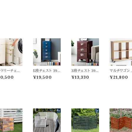
ンドリーチェス
5段チェスト 39.
3段チェスト 39.
マルチワゴン 
15cm幅 アイ
5cm幅 クリーム
5cm幅 クリーム
チュラル サイ
10,500
¥19,500
¥13,330
¥21,800
リー 人工ラタ
ライトブルー ライ
ライトブルー ライ
ード 3段収納
 隙間収納 サ
トグリーン ネイビ
トグリーン ネイビ
ク 幅99.5cm
タリーチェスト
ー オレンジ ピン
ー オレンジ ピン
行29cm 高さ
リム コンパクト
ク ワイン ABS樹
ク ワイン ABS樹
cm おすすめ お
スペース 引き
脂 リビングチェ
脂 リビングチェ
しゃれ 北欧 
し収納 オープ
スト 収納チェスト
スト 収納チェスト
プンワゴン キ
収納 洗面所収
子供部屋収納 お
子供部屋収納 お
スター付き デ
 脱衣所収納
すすめ おしゃれ
すすめ おしゃれ
スプレイワゴン
オル収納 幅15
モダン 引き出し
モダン 引き出し
ャスター付き
m 奥行30cm
収納 五段収納棚
収納 三段収納棚
納 オープン
さ83cm おす
5段収納タンス
3段収納タンス
収納ラック 3
め おしゃれ 北
完成品 幅39.cm
完成品 幅39.cm
ック 3段ワゴン