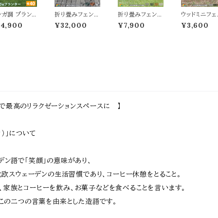
 モダン スタイ
奥行31cm 高さ9
奥行31cm 高さ6
ビング収納 
ッシュ ランドリ
6.5cm 収納棚
4.5cm 収納棚
ラック 送料無
ンガ調 プラン
折り畳みフェンス
折り畳みフェンス
ウッドミニフェ
収納 ラック
五段箪笥
三段箪笥
ー マルチブラ
4点セット フェン
1枚単品 142.5c
ス 1枚単品 12
14,900
¥32,000
¥7,900
¥3,600
ン 茶色 植木鉢
ス3枚 ゲート1セ
m幅 ボーダーフ
cm幅 ボーダ
.5cm幅 鉢植
ット 合計4点セッ
ェンス ダークグリ
フェンス ライ
 水抜き穴付き
ト ボーダーフェン
ーン ライトブラウ
ラウン ホワイト
0.5cm 奥行
スセット フェンス
ン ホワイト グレー
ークグリーン 
.5cm 高さ41
1枚142.5cm幅
ウッドフェンス ガ
ー 折り畳みフ
m 正方形 ガー
ライトブラウン ダ
ーデンフェンス
ンス ガーデン
ニング 庭 おす
ークグリーン グレ
木製フェンス 幅1
ェンス 木製フ
め おしゃれ 北
ー ホワイト おす
42.5cm 奥行2
ンス 幅121.5
 レンガ調プラ
すめ おしゃれ 北
2.4cm 高さ71c
奥行1.6cm 
ター ガーデニ
欧 モダン ウッド
m おすすめ おし
44cm おす
グ鉢 家庭菜園
フェンスセット 木
ゃれ 北欧 モダン
おしゃれ 北欧
で最高のリラクゼーションスペースに 】
芸 庭園 ベラン
製フェンスゲート
スタイリッシュ 天
ダン スタイリ
 バルコニー エ
セット 天然木 ガ
然木 庭 花壇の
ュ 天然木 庭
トランス 野菜
ーデンフェンス
フェンス 折り畳
ェンス 花壇の
園 花壇
み式
ェンス
ーカ）」について
ーデン語で「笑顔」の意味があり、
らも北欧スウェーデンの生活習慣であり、コーヒー休憩をとること。
、家族とコーヒーを飲み、お菓子などを食べることを言います。
Aはこの二つの言葉を由来とした造語です。