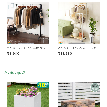
ガー 幅60cm 奥行43cm 高さ1
ガー 幅90cm 奥行43cm 高さ1
00cm 最大高さ160cm おすす
00cm 最大高さ160cm おすす
め おしゃれ 頑丈 キャスター付き
め おしゃれ 頑丈 キャスター付き
ラック 洋服ハンガー 衣類ハンガ
ラック 洋服ハンガー 衣類ハンガ
ーラック キャスター付
ーラック キャスター付
ハンガーラック 120cm幅 ブラッ
キャスター付きハンガーラック 6
ク ホワイト キャスター付きハンガ
0cm幅 ブラック ホワイト 収納棚
¥8,980
¥13,280
ーラック 高さ調整可能 衣類ラッ
付き サブフック付き オープンフッ
ク 洋服ハンガーラック コートハン
ク付き おすすめ おしゃれ 北欧
ガー 幅120cm 奥行43cm 高さ1
モダン スタイリッシュ 日傘掛け
00cm 最大高さ160cm おすす
ネクタイ掛け コートハンガー 衣
め おしゃれ 頑丈 キャスター付ラ
類ハンガーラック 洋服ハンガー
その他の商品
ック 洋服ハンガー 衣類ハンガー
幅60cm 奥行37.5cm 高さ145
ラック キャスター付
cm リビング収納