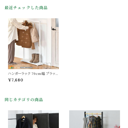
最近チェックした商品
ハンガーラック 79cm幅 ブラック
ブラウン ナチュラル ホワイト 衣
¥7,680
類ラック キャスター付き アジャ
スター付き 洋服ラック コートハン
ガー おすすめ おしゃれ 北欧 モ
ダン スタイリッシュ 幅79cm 奥
同じカテゴリの商品
行26cm 高さ117cm スリム サイ
ドフック付き キャスター付きハン
ガーラック