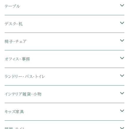
セミダブル
シングル
セミシングル
革・レザー・合皮ソファ
キャビネット・サイドボード
テレビスタンド
キッチンラック・冷蔵庫ラック
すのこベッド
布団セット
玄関マット
ダイニングテーブル
テーブル
ダブル
セミダブル
シングル
セミシングル
布張り・ファブリックソファ
ランドリー・トイレ収納
サイドチェスト
隙間収納
脚付きマットレス
枕
キッチンマット
ダイニングチェア・ベンチ
サイドテーブル
デスク・机
クイーン
ダブル
セミダブル
シングル
セミシングル
ソファカバー
玄関収納
幅90cm以下テレビ台
キッチンマット
パイプベッド
タオルケット・ガーゼケット
フローリングマット
ダイニングテーブルセット
ウッドテーブル
パソコン・オフィスデスク
椅子・チェア
クイーン
ダブル
セミダブル
シングル
突っ張り棚・突っ張りラック
幅91～120cmテレビ台
キッチン用品
ロフトベッド
ブランケット・毛布
ジョイントマット
2人用ダイニングテーブルセット
センターテーブル
L字デスク
ダイニングチェア・ベンチ
オフィス・事務
クイーン
ダブル
セミダブル
幅121～150cmテレビ台
キッチン家電
2段ベッド
布団カバー・敷きパッド
4人用ダイニングテーブルセット
ガラステーブル
収納付きデスク
オフィスチェア
オフィスチェア
ランドリー・バス・トイレ
クイーン
ダブル
リクライニングチェア
幅151～180cmテレビ台
折りたたみベッド
ひんやりマット（冷却マット）
6人用ダイニングテーブルセット
カウンターテーブル
キーボードスライダー付きデスク
リビングチェア
オフィスデスク
ランドリーラック
インテリア雑貨・小物
クイーン
ハイバックオフィスチェア
ソファベッド
こたつ布団
木製ダイニング
伸縮式テーブル
学習机
スツール・オットマン
オフィス収納
タオルハンガー
タオル
キッズ家具
ローバックオフィスチェア