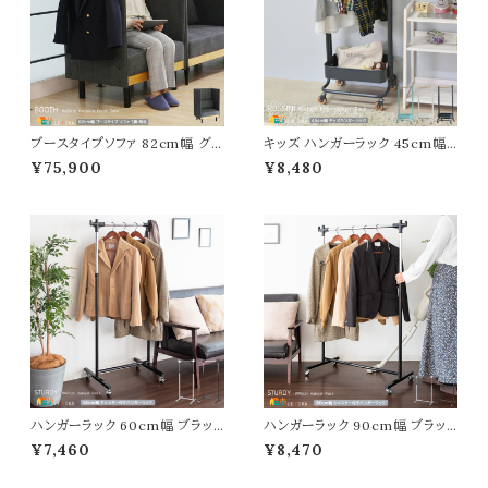
ブースタイプソファ 82cm幅 グレ
キッズ ハンガーラック 45cm幅
ー パーテーションソファ パネルソ
ホワイト グレー ターコイズブルー
¥75,900
¥8,480
ファ パネルチェア 間仕切りソファ
ハンガーラック キャスター付きハ
一人用 パーテーション付ソファ
ンガーラック 子供用ハンガーラッ
オフィス用 ワークチェア 幅82c
ク キッズ収納ラック 収納付きハ
m 奥行65.5cm 高さ123.5cm
ンガーラック 幅45cm 奥行37c
座面高43cm おすすめ おしゃれ
m 高さ107.5cm おすすめ おし
北欧 モダン スタイリッシュ 一人
ゃれ 北欧 モダン スタイリッシュ
掛 ブースソファ
子供部屋 家具
ハンガーラック 60cm幅 ブラッ
ハンガーラック 90cm幅 ブラッ
ク ホワイト キャスター付きハンガ
ク ホワイト キャスター付きハンガ
¥7,460
¥8,470
ーラック 高さ調整可能 衣類ラッ
ーラック 高さ調整可能 衣類ラッ
ク 洋服ハンガーラック コートハン
ク 洋服ハンガーラック コートハン