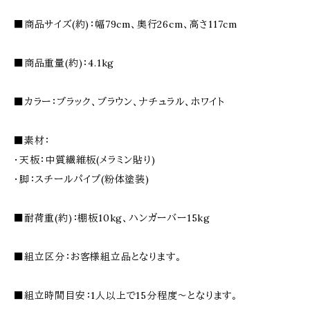
■商品サイズ(約)：幅79cm、奥行26cm、高さ117cm
■商品重量(約)：4.1kg
■カラー：ブラック、ブラウン、ナチュラル、ホワイト
■素材：
・天板：中質繊維板(メラミン貼り)
・脚：スチールパイプ(粉体塗装)
■耐荷重(約)：棚板10kg、ハンガーバー15kg
■組立区分：お客様組立品となります。
■組立時間目安：1人以上で15分程度〜となります。