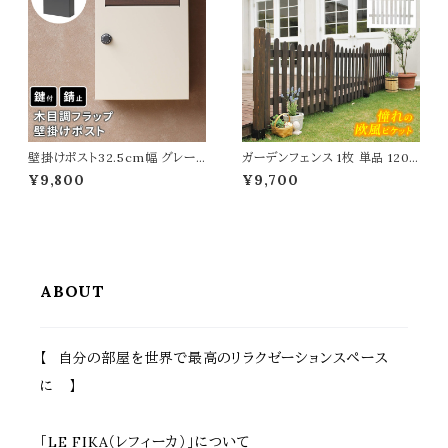
排水性 湿気対策 幅60cm 奥行
テラス 家庭菜園 花壇 観葉植物
25cm 高さ35.5cm
野菜 果物 水抜き穴付
壁掛けポスト32.5cm幅 グレー
ガーデンフェンス 1枚 単品 120c
グレージュ 玄関ポスト 郵便ポス
m幅 U型フェンス ダークブラウン
¥9,800
¥9,700
ト 木目調 ダイヤルロック式ポスト
ホワイト 茶色 白 ウッドフェンス
ダイヤル式 おすすめ おしゃれ
木製フェンス 幅120.2cm 奥行
北欧 幅32.5cm 奥行14.5cm
2.5cm 高さ87.2cm おすすめ
高さ42.5cm 郵便受け 横開き
おしゃれ 北欧 ピケットフェンス
春 夏 秋 冬 施錠付きポスト ダイ
庭 ガーデニング 境界線 花壇 目
ヤル式ポスト エクステリア 戸建
隠し 庭のフェンス 春 夏 秋 冬 U
て 壁面ポスト DIY
型 1枚単品
ABOUT
【 自分の部屋を世界で最高のリラクゼーションスペース
に 】
「LE FIKA（レフィーカ）」について