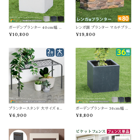
ガーデンプランター 40cm幅 正
レンガ調 プランター マルチブラ
方形 ブラック グレー ホワイト 黒
ウン 茶色 植木鉢 82cm幅 鉢植
¥10,800
¥19,800
灰色 白 四角形 プランター コン
え 水抜き穴付き 幅82cm 奥行3
クリート風 石調 植木鉢 鉢植え
1cm 高さ32.5cm 長方形 ガー
幅40cm 奥行40cm 高さ40c
デニング 庭 おすすめ おしゃれ
m おすすめ おしゃれ 北欧 モダ
北欧 レンガ調プランター ガーデ
ン ベランダ バルコニー ガーデニ
ニング鉢 家庭菜園 園芸 庭園 ベ
ング 庭 玄関 家庭菜園 花壇 観
ランダ バルコニー エントランス
葉植物 水抜き穴付き
野菜 菜園 花壇
プランタースタンド 大サイズ 60
ガーデンプランター 36cm幅 正
cm幅 同色2台セット ゴールド グ
方形 ブラック グレー ホワイト 黒
¥6,900
¥8,800
レー ブラック 鉢植えスタンド 植
灰色 白 プランター コンクリート
木鉢スタンド プランターラック お
風 植木鉢 鉢植え 幅36cm 奥行
すすめ おしゃれ スチール製 花
36cm 高さ36cm おすすめ お
台 鉢植え台 植木鉢台 フラワー
しゃれ 北欧 モダン ベランダ バ
スタンド フラワーラック 通気性
ルコニー ガーデニング 庭 玄関