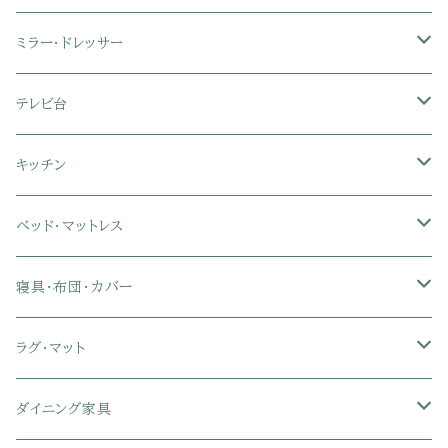
3人掛けソファ
2人掛け座椅子
カラーボックス
ミラー・ドレッサー
フロアソファ・ローソファ
リクライニング座椅子
本棚・書棚
ドレッサー・鏡台
テレビ台
ソファベッド
肘付き座椅子
衣類・タンス・チェスト
ミラー・スタンドミラー
壁面収納・ハイタイプテレビ台
キッチン
カウチソファ・コーナーソファ
座椅子カバー
ハンガーラック
ミドルタイプテレビ台
食器棚・キッチンボード
ベッド・マットレス
リクライニングソファ
ポケットコイル座椅子
ラック・シェルフ
ロータイプテレビ台
レンジ台
ローベッド
寝具・布団・カバー
セミシングル
スツール・オットマン
スチールラック・メタルラック
コーナーテレビ台
キッチンワゴン
収納付きベッド
掛け布団
ラグ・マット
シングル
セミシングル
クッションソファ
衣装ケース・壁面収納・ワードローブ
伸縮テレビ台
キッチンカウンター
パネルベッド
敷き布団
ラグ・カーペット
ダイニング家具