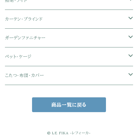
マットレス
シングル
スチール脚ダイニング
ツインデスク
学習椅子
オフィス雑貨
洗濯カゴ・ワゴン
食器・食器スタンド
絵本ラック・本棚
照明・ライト
フットレスト付きオフィスチェア
セミシングル
セミシングル
セミダブル
デスクセット
ファブリックチェア
オフィス家電
物干しスタンド
キャニスター・ディスペンサー
ラック・ランドセルラック
シーリングライト
カーテン・ブラインド
肘付きオフィスチェア
シングル
シングル
ダブル
サイドワゴン・チェスト
革・レザー・合皮チェア
トイレ用品
コーヒーサーバー
おもちゃ・キッズ収納
シーリングファンライト
ドレープカーテン
ガーデンファニチャー
肘なしオフィスチェア
セミダブル
セミダブル
クイーン
木製デスク
スチール脚チェア
トイレットペーパーホルダー
エコバッグ
学習机・学習椅子
ペンダントライト
レースカーテン
ガーデンフェンス・アーチ
ペット・ケージ
メッシュオフィスチェア
ダブル
ダブル
キング
ガラスデスク
木脚チェア
バス用品・バスマット
玄関小物・傘
チェア・ベビーチェア・ソファ
スポットライト
カーテンセット
ガーデンテーブル・チェア・ベンチ
ケージ
こたつ・布団・カバー
クイーン
傘・傘立て
クイーン
幅100cm以下デスク
リビング雑貨
キッズベッド
間接照明
ブラインド
人工芝・タイル・マット
その他ペット用品
こたつテーブル
商品一覧に戻る
玄関小物
インテリア小物
68×68㎝
幅101～120cmデスク
キッチン雑貨
その他のキッズ家具
デスクライト
幅100㎝
サンシェード・日よけ
こたつ布団
アクセサリー収納
75×75㎝
掛布団
幅121～160cmデスク
スタンドライト
幅125㎝
室外機カバー
こたつセット
© LE FIKA -レフィーカ-