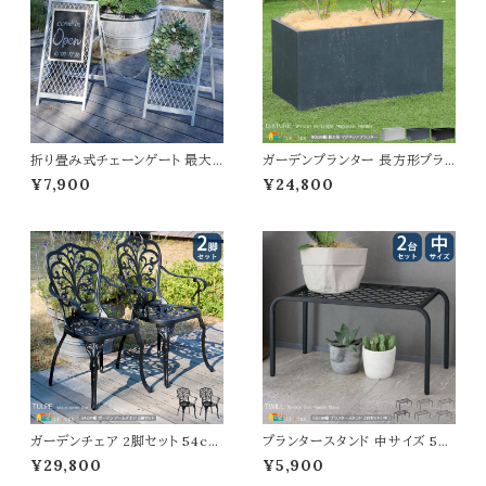
折り畳み式チェーンゲート 最大1
ガーデンプランター 長方形プラ
55cm幅 マットブラック ブルーグ
ンター 90cm幅 ホワイト ブラッ
¥7,900
¥24,800
レー アイボリーホワイト 自立式ゲ
ク グレー 白 黒 灰色 植木鉢 鉢
ート 進入禁止ゲート 駐車場ゲー
植え 幅90cm 奥行44cm 高さ4
ト 境界線 間仕切り スタンド式ゲ
4cm おすすめ おしゃれ 北欧 モ
ート 最大幅155cm 奥行51cm
ダン スタイリッシュ コンクリート
高さ64.5cm おすすめ おしゃれ
風 石調 庭のプランター ガーデ
折り畳み収納 コンパクト 分割可
ニング 観葉植物 果物 野菜 園芸
能 駐輪場ゲート
家庭菜園 水抜き穴付
ガーデンチェア 2脚セット 54cm
プランタースタンド 中サイズ 50
幅 マットブラック アルミ製チェア
cm幅 同色2台セット グレー ゴ
¥29,800
¥5,900
庭の椅子 アームチェア 肘掛け
ールド ブラック プランターラック