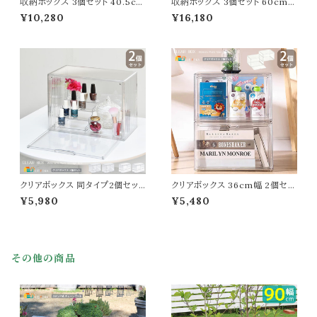
収納ボックス 3個セット 40.5cm
収納ボックス 3個セット 60cm幅
幅 ホワイト スタッキングボックス
ホワイト スタッキングボックス 収
¥10,280
¥16,180
収納ボックス リビング収納 扉付
納ボックス リビング収納 扉付き
き収納ボックス 収納箱 幅40.5c
収納ボックス 収納箱 幅60cm
m 奥行31.5cm 高さ26cm おす
奥行43cm 高さ35.5cm おすす
すめ おしゃれ 北欧 スタイリッシ
め おしゃれ 北欧 スタイリッシュ
ュ キャスター付き収納ボックス
キャスター付き収納ボックス 積
積み重ね可能 スタックボックス
み重ね可能 省スペース収納 ス
省スペース収納
タックボックス 収納
クリアボックス 同タイプ2個セット
クリアボックス 36cm幅 2個セッ
ステージタイプ ラダータイプ 階
ト 透明収納ボックス 透明な収納
¥5,980
¥5,480
段タイプ 棚板タイプ 透明収納ボ
箱 ディスプレイ収納 ディスプレ
ックス 透明な収納箱 ディスプレ
イケース 幅36cm 奥行27cm 高
イ収納 ディスプレイケース 幅36.
さ22.5cm おすすめ おしゃれ
5cm 奥行22cm 高さ27.5cm
北欧 モダン 小物収納 フィギュア
おすすめ おしゃれ 北欧 モダン
ケース クリアケース 透明な収納
その他の商品
アクセサリー収納 フィギュアケー
ボックス 透明収納 リビング収納
ス クリアケース
マルチ収納ケース