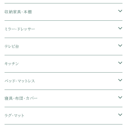
2人掛けソファ
1人掛け座椅子
収納家具・本棚
3人掛けソファ
2人掛け座椅子
カラーボックス
ミラー・ドレッサー
フロアソファ・ローソファ
リクライニング座椅子
本棚・書棚
ドレッサー・鏡台
テレビ台
ソファベッド
肘付き座椅子
衣類・タンス・チェスト
ミラー・スタンドミラー
壁面収納・ハイタイプテレビ台
キッチン
カウチソファ・コーナーソファ
座椅子カバー
ハンガーラック
ミドルタイプテレビ台
食器棚・キッチンボード
ベッド・マットレス
リクライニングソファ
ポケットコイル座椅子
ラック・シェルフ
ロータイプテレビ台
レンジ台
ローベッド
寝具・布団・カバー
セミシングル
スツール・オットマン
スチールラック・メタルラック
コーナーテレビ台
キッチンワゴン
収納付きベッド
掛け布団
ラグ・マット