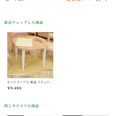
最近チェックした商品
キッズ テーブル 単品 ナチュラル
子供用机 キッズテーブル 子供の
¥9,480
机 テーブル 木製 55cm幅 おす
すめ おしゃれ 北欧 キッズ机 子
供部屋 インテリア 幅55cm 奥行
55cm 高さ39.5cm 子供用テー
同じカテゴリの商品
ブル キッズ用机 コンパクト 省ス
ペース 天然木使用テーブル 送
料無料