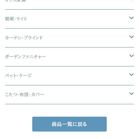
キッズ家具
ローバックオフィスチェア
マットレス
シングル
スチール脚ダイニング
ツインデスク
学習椅子
オフィス雑貨
洗濯カゴ・ワゴン
食器・食器スタンド
絵本ラック・本棚
照明・ライト
フットレスト付きオフィスチェア
セミシングル
セミシングル
セミダブル
デスクセット
ファブリックチェア
オフィス家電
物干しスタンド
キャニスター・ディスペンサー
ラック・ランドセルラック
シーリングライト
カーテン・ブラインド
肘付きオフィスチェア
シングル
シングル
ダブル
サイドワゴン・チェスト
革・レザー・合皮チェア
トイレ用品
コーヒーサーバー
おもちゃ・キッズ収納
シーリングファンライト
ドレープカーテン
ガーデンファニチャー
肘なしオフィスチェア
セミダブル
セミダブル
クイーン
木製デスク
スチール脚チェア
トイレットペーパーホルダー
エコバッグ
学習机・学習椅子
ペンダントライト
レースカーテン
ガーデンフェンス・アーチ
ペット・ケージ
メッシュオフィスチェア
ダブル
ダブル
キング
ガラスデスク
木脚チェア
バス用品・バスマット
玄関小物・傘
チェア・ベビーチェア・ソファ
スポットライト
カーテンセット
ガーデンテーブル・チェア・ベンチ
ケージ
こたつ・布団・カバー
クイーン
傘・傘立て
クイーン
幅100cm以下デスク
リビング雑貨
キッズベッド
間接照明
ブラインド
人工芝・タイル・マット
その他ペット用品
こたつテーブル
商品一覧に戻る
玄関小物
インテリア小物
68×68㎝
幅101～120cmデスク
キッチン雑貨
その他のキッズ家具
デスクライト
幅100㎝
サンシェード・日よけ
こたつ布団