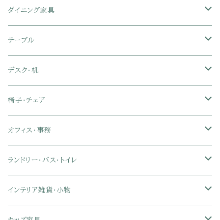
シングル
セミシングル
クッションソファ
衣装ケース・壁面収納・ワードローブ
伸縮テレビ台
キッチンカウンター
パネルベッド
敷き布団
ラグ・カーペット
ダイニング家具
セミダブル
シングル
セミシングル
革・レザー・合皮ソファ
キャビネット・サイドボード
テレビスタンド
キッチンラック・冷蔵庫ラック
すのこベッド
布団セット
玄関マット
ダイニングテーブル
テーブル
ダブル
セミダブル
シングル
セミシングル
布張り・ファブリックソファ
ランドリー・トイレ収納
サイドチェスト
隙間収納
脚付きマットレス
枕
キッチンマット
ダイニングチェア・ベンチ
サイドテーブル
デスク・机
クイーン
ダブル
セミダブル
シングル
セミシングル
ソファカバー
玄関収納
幅90cm以下テレビ台
キッチンマット
パイプベッド
タオルケット・ガーゼケット
フローリングマット
ダイニングテーブルセット
ウッドテーブル
パソコン・オフィスデスク
椅子・チェア
クイーン
ダブル
セミダブル
シングル
突っ張り棚・突っ張りラック
幅91～120cmテレビ台
キッチン用品
ロフトベッド
ブランケット・毛布
ジョイントマット
2人用ダイニングテーブルセット
センターテーブル
L字デスク
ダイニングチェア・ベンチ
オフィス・事務
クイーン
ダブル
セミダブル
幅121～150cmテレビ台
キッチン家電
2段ベッド
布団カバー・敷きパッド
4人用ダイニングテーブルセット
ガラステーブル
収納付きデスク
オフィスチェア
オフィスチェア
ランドリー・バス・トイレ
クイーン
ダブル
リクライニングチェア
幅151～180cmテレビ台
折りたたみベッド
ひんやりマット（冷却マット）
6人用ダイニングテーブルセット
カウンターテーブル
キーボードスライダー付きデスク
リビングチェア
オフィスデスク
ランドリーラック
インテリア雑貨・小物
クイーン
ハイバックオフィスチェア
ソファベッド
こたつ布団
木製ダイニング
伸縮式テーブル
学習机
スツール・オットマン
オフィス収納
タオルハンガー
タオル