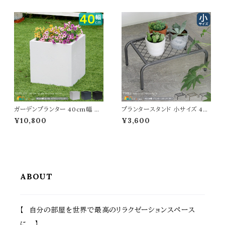
付き 肘置き付き おすすめ おし
鉢植えスタンド 植木鉢スタンド
ゃれ 北欧 モダン クラシカル 鋳
おすすめ おしゃれ 鉢植え台 植
物 庭 ベランダ バルコニー テラ
木鉢台 スチール製 花台 フラワ
ス 庭のチェア アウトドアチェア
ースタンド フラワーラック 通気性
幅54cm 奥行57cm 高さ87.5c
排水性 湿気対策 幅50cm 奥行
m 座面高42cm 椅子
25cm 高さ25.5cm
ガーデンプランター 40cm幅 正
プランタースタンド 小サイズ 40
方形 ブラック グレー ホワイト 黒
cm幅 1台単品 ブラック グレー
¥10,800
¥3,600
灰色 白 四角形 プランター コン
ゴールド 鉢植え台 植木鉢台 プ
クリート風 石調 植木鉢 鉢植え
ランターラック 鉢植えスタンド 植
幅40cm 奥行40cm 高さ40c
木鉢スタンド おすすめ おしゃれ
m おすすめ おしゃれ 北欧 モダ
スチール製 花台 フラワースタン
ン ベランダ バルコニー ガーデニ
ド フラワーラック 通気性 排水性
ング 庭 玄関 家庭菜園 花壇 観
耐久性 湿気対策 幅40cm 奥行
葉植物 水抜き穴付き
25cm 高さ15.5cm
ABOUT
【 自分の部屋を世界で最高のリラクゼーションスペース
に 】