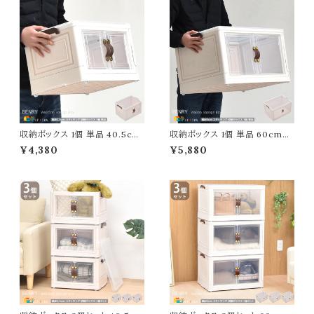
収納ボックス 1個 単品 40.5cm
収納ボックス 1個 単品 60cm幅
幅 ホワイト スタッキングボックス
ホワイト スタッキングボックス 収
¥4,380
¥5,880
収納ボックス リビング収納 扉付
納ボックス リビング収納 扉付き
き収納ボックス 収納箱 幅40.5c
収納ボックス 収納箱 幅60cm
m 奥行31.5cm 高さ26cm おす
奥行43cm 高さ35.5cm おすす
すめ おしゃれ 北欧 スタイリッシ
め おしゃれ 北欧 スタイリッシュ
ュ キャスター付き収納ボックス
キャスター付き収納ボックス 積
積み重ね可能 スタックボックス
み重ね可能 省スペース収納 ス
省スペース収納
タックボックス 収納