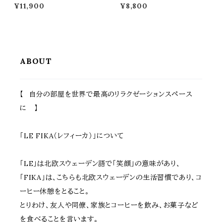
幅 ボーダーフェンス ライトブラウ
レージュ 玄関ポスト 郵便ポスト
¥11,900
¥8,800
ン ホワイト ダークグリーン グレー
木目調 鍵付きポスト スリット窓
折り畳みフェンス ウッドフェンス
付き おすすめ おしゃれ 北欧 幅
折り畳み式 幅161.5cm 奥行22
30cm 奥行11cm 高さ36.5cm
cm 高さ61cm おすすめ おしゃ
郵便受け 手前開き 春 夏 秋 冬
れ 北欧 モダン 天然木 庭のフェ
施錠付きポスト スペアキー付き
ンス 境界線 玄関 庭園 花壇 庭
エクステリア 戸建て 一軒家 壁
ガーデニング
面ポスト DIY
ABOUT
【 自分の部屋を世界で最高のリラクゼーションスペース
に 】
「LE FIKA（レフィーカ）」について
「LE」は北欧スウェーデン語で「笑顔」の意味があり、
「FIKA」は、こちらも北欧スウェーデンの生活習慣であり、コ
ーヒー休憩をとること。
とりわけ、友人や同僚、家族とコーヒーを飲み、お菓子など
を食べることを言います。