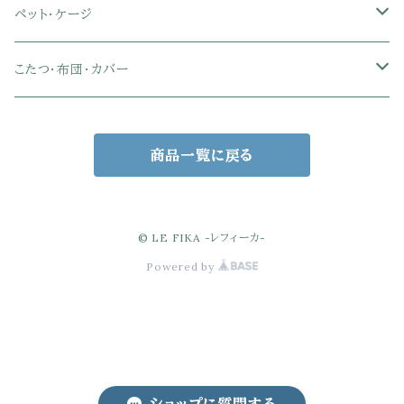
セミダブル
セミダブル
クイーン
木製デスク
スチール脚チェア
トイレットペーパーホルダー
エコバッグ
学習机・学習椅子
ペンダントライト
レースカーテン
ガーデンフェンス・アーチ
ペット・ケージ
メッシュオフィスチェア
ダブル
ダブル
キング
ガラスデスク
木脚チェア
バス用品・バスマット
玄関小物・傘
チェア・ベビーチェア・ソファ
スポットライト
カーテンセット
ガーデンテーブル・チェア・ベンチ
ケージ
こたつ・布団・カバー
クイーン
傘・傘立て
クイーン
幅100cm以下デスク
リビング雑貨
キッズベッド
間接照明
ブラインド
人工芝・タイル・マット
その他ペット用品
こたつテーブル
商品一覧に戻る
玄関小物
インテリア小物
68×68㎝
幅101～120cmデスク
キッチン雑貨
その他のキッズ家具
デスクライト
幅100㎝
サンシェード・日よけ
こたつ布団
アクセサリー収納
75×75㎝
掛布団
幅121～160cmデスク
スタンドライト
幅125㎝
室外機カバー
こたつセット
© LE FIKA -レフィーカ-
Powered by
バスケット・かご収納
80×80㎝
掛布団カバー
68×68㎝
幅160cm以上デスク
キャンドル・テーブルランプ
幅150㎝
ウッドデッキ・縁台
ゴミ箱
90×55㎝
掛＋敷布団セット
90×55㎝
電球・照明備品
ポスト
ミラー・鏡・姿見
90×60㎝
100×55㎝
その他（スタンド・ステップetc）