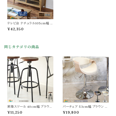
テレビ台 ナチュラル105cm幅 ロ
ーボード テレビボード TV台 幅1
¥42,350
05cm 奥行36cm 高さ40cm
木製 おすすめ おしゃれ 北欧 完
成品 テレビ台 TVボード 木製テ
レビ台 AV機器収納 ガラス扉 D
同じカテゴリの商品
VD収納 可動棚 CD収納 テレビ
ラック TVラック TV収納ラック
リビング収納 送料無料
昇降スツール 40cm幅 ブラウン
バーチェア 53cm幅 ブラウン ナ
茶色 円形スツール 丸型チェア 3
チュラル 昇降式チェア 360度回
¥11,250
¥19,800
60度回転 丸椅子 円型チェア 昇
転 合皮チェア 合成皮革 椅子 幅