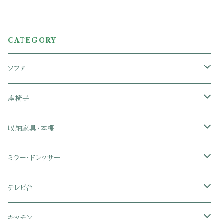
CATEGORY
ソファ
1人掛けソファ
座椅子
2人掛けソファ
1人掛け座椅子
収納家具・本棚
3人掛けソファ
2人掛け座椅子
カラーボックス
ミラー・ドレッサー
フロアソファ・ローソファ
リクライニング座椅子
本棚・書棚
ドレッサー・鏡台
テレビ台
ソファベッド
肘付き座椅子
衣類・タンス・チェスト
ミラー・スタンドミラー
壁面収納・ハイタイプテレビ台
キッチン