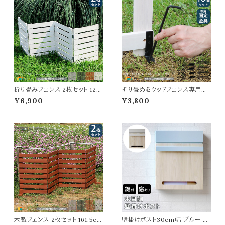
欧 庭のフェンス 土中用金具セッ
し 春 夏 秋 冬 U形フェンス ピケ
ト 庭 ガーデニング 花壇 境界線
ットフェンス 春 夏 秋 冬 連結セ
目隠し
ット
折り畳みフェンス 2枚セット 121.
折り畳めるウッドフェンス専用固
5cm幅 ボーダーフェンス ライト
定金具 16個セット 専用固定金
¥6,900
¥3,800
ブラウン ホワイト ダークグリーン
具 ウッドフェンス用金具 ペグ フ
グレー ウッドミニフェンス ガーデ
ェンス固定金具 ペグ幅5.3cm
ンフェンス 木製フェンス 幅121.5
高さ18cm 直径0.6cm おすす
cm 奥行1.6cm 高さ44cm おす
め おしゃれ スチール製 L字金具
すめ おしゃれ 北欧 モダン スタ
幅2cm 奥行3cm 高さ8cm 木
イリッシュ 天然木 フェンス 花壇
製フェンス固定金具 折り畳みフ
のフェンス
ェンス用固定金具 ガーデニング
木製フェンス 2枚セット 161.5cm
壁掛けポスト30cm幅 ブルー グ