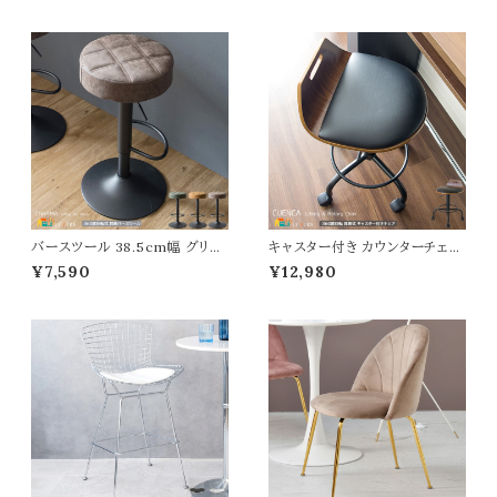
降式 カウンタースツール バース
53cm 奥行51.5cm 高さ88cm
ツール 幅40cm 奥行40cm 高
最大高さ109cm 座面高62.5c
さ66cm 最大高さ75cm おすす
m 最大座面高83.5cm おすす
め おしゃれ 北欧 モダン スタイリ
め おしゃれ 北欧 モダン スタイリ
ッシュ スチール脚 丸チェアー 椅
ッシュ 肘置き付き カウンターチ
子 春 夏 秋 冬 チェアー
ェア PUレザー 椅子 チェアー
バースツール 38.5cm幅 グリー
キャスター付き カウンターチェア
ン キャメル ブラウン 昇降式スツ
47cm幅 ブラウン 合皮チェア キ
¥7,590
¥12,980
ール 360度回転 合皮チェア 合
ャスター付きチェア 360度回転
成皮革 椅子 幅38.5cm 奥行3
昇降チェア バースツール カウン
8.5cm 高さ64cm 最大高さ84c
タースツール 幅47cm 奥行49c
m おすすめ おしゃれ 北欧 モダ
m 高さ58cm 最大高さ70cm
ン スタイリッシュ フットレスト付き
座面高49cm 最大座面高61cm
円型 円形 丸型 丸形 丸椅子 カ
おすすめ おしゃれ 北欧 モダン
ウンターチェア 椅子
スタイリッシュ 合成皮革 椅子