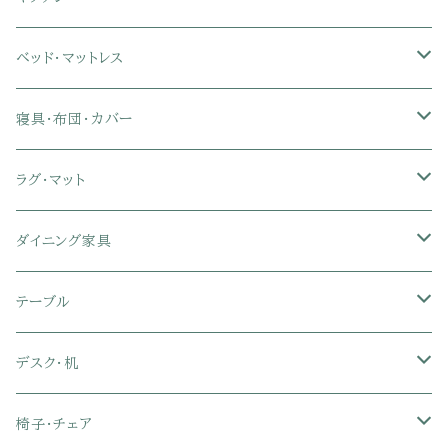
カウチソファ・コーナーソファ
座椅子カバー
ハンガーラック
ミドルタイプテレビ台
食器棚・キッチンボード
ベッド・マットレス
リクライニングソファ
ポケットコイル座椅子
ラック・シェルフ
ロータイプテレビ台
レンジ台
ローベッド
寝具・布団・カバー
セミシングル
スツール・オットマン
スチールラック・メタルラック
コーナーテレビ台
キッチンワゴン
収納付きベッド
掛け布団
ラグ・マット
シングル
セミシングル
クッションソファ
衣装ケース・壁面収納・ワードローブ
伸縮テレビ台
キッチンカウンター
パネルベッド
敷き布団
ラグ・カーペット
ダイニング家具
セミダブル
シングル
セミシングル
革・レザー・合皮ソファ
キャビネット・サイドボード
テレビスタンド
キッチンラック・冷蔵庫ラック
すのこベッド
布団セット
玄関マット
ダイニングテーブル
テーブル
ダブル
セミダブル
シングル
セミシングル
布張り・ファブリックソファ
ランドリー・トイレ収納
サイドチェスト
隙間収納
脚付きマットレス
枕
キッチンマット
ダイニングチェア・ベンチ
サイドテーブル
デスク・机
クイーン
ダブル
セミダブル
シングル
セミシングル
ソファカバー
玄関収納
幅90cm以下テレビ台
キッチンマット
パイプベッド
タオルケット・ガーゼケット
フローリングマット
ダイニングテーブルセット
ウッドテーブル
パソコン・オフィスデスク
椅子・チェア