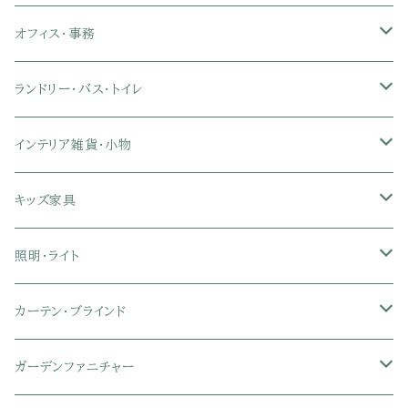
クイーン
ダブル
セミダブル
シングル
突っ張り棚・突っ張りラック
幅91～120cmテレビ台
キッチン用品
ロフトベッド
ブランケット・毛布
ジョイントマット
2人用ダイニングテーブルセット
センターテーブル
L字デスク
ダイニングチェア・ベンチ
オフィス・事務
クイーン
ダブル
セミダブル
幅121～150cmテレビ台
キッチン家電
2段ベッド
布団カバー・敷きパッド
4人用ダイニングテーブルセット
ガラステーブル
収納付きデスク
オフィスチェア
オフィスチェア
ランドリー・バス・トイレ
クイーン
ダブル
リクライニングチェア
幅151～180cmテレビ台
折りたたみベッド
ひんやりマット（冷却マット）
6人用ダイニングテーブルセット
カウンターテーブル
キーボードスライダー付きデスク
リビングチェア
オフィスデスク
ランドリーラック
インテリア雑貨・小物
クイーン
ハイバックオフィスチェア
ソファベッド
こたつ布団
木製ダイニング
伸縮式テーブル
学習机
スツール・オットマン
オフィス収納
タオルハンガー
タオル
キッズ家具
ローバックオフィスチェア
マットレス
シングル
スチール脚ダイニング
ツインデスク
学習椅子
オフィス雑貨
洗濯カゴ・ワゴン
食器・食器スタンド
絵本ラック・本棚
照明・ライト
フットレスト付きオフィスチェア
セミシングル
セミシングル
セミダブル
デスクセット
ファブリックチェア
オフィス家電
物干しスタンド
キャニスター・ディスペンサー
ラック・ランドセルラック
シーリングライト
カーテン・ブラインド
肘付きオフィスチェア
シングル
シングル
ダブル
サイドワゴン・チェスト
革・レザー・合皮チェア
トイレ用品
コーヒーサーバー
おもちゃ・キッズ収納
シーリングファンライト
ドレープカーテン
ガーデンファニチャー
肘なしオフィスチェア