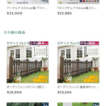
バーチェア 53.5cm幅 ブラック
リビングチェア 50cm幅 ピンク
ホワイト 黒 白 ワイヤーハイチェ
グレー ネイビー ベージュ ワイン
¥22,000
¥12,980
ア ハリーベルトイア リプロダクト
レッド ラベンダー ミントグリーン
幅53.5cm 奥行55cm 高さ103
椅子 チェアー ワークチェア ダイ
cm 座面高70cm おすすめ おし
ニングチェア 幅50cm 奥行48c
ゃれ 北欧 モダン スタイリッシュ
m 高さ73.5cm 座面高42cm お
スチールフレーム 合皮チェア 合
すすめ おしゃれ 北欧 モダン ベ
その他の商品
皮の椅子 背もたれ付き 春 夏 秋
ロアチェア 肘置き無し 背もたれ
冬 椅子 チェアー
付き 書斎チェア
ガーデンフェンスセット U型フェ
ガーデンフェンス 連結用セット U
ンス1枚 土中用金具2個 フェンス
型フェンス1枚 平地用金具1個 連
¥19,900
¥13,100
セット 120cm幅 ホワイト ダーク
結用 120cm幅 ダークブラウン
ブラウン 白 茶色 ウッドフェンス
ホワイト 茶色 白 木製フェンス ウ
木製フェンス ピケットフェンス U
ッドフェンス ピケットフェンス 庭
形フェンス おすすめ おしゃれ 北
ガーデニング 花壇 境界線 目隠