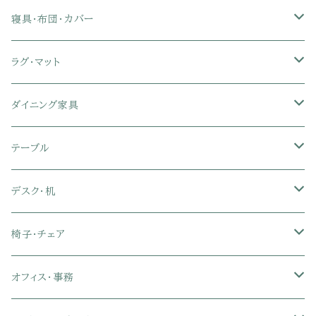
リクライニングソファ
ポケットコイル座椅子
ラック・シェルフ
ロータイプテレビ台
レンジ台
ローベッド
寝具・布団・カバー
セミシングル
スツール・オットマン
スチールラック・メタルラック
コーナーテレビ台
キッチンワゴン
収納付きベッド
掛け布団
ラグ・マット
シングル
セミシングル
クッションソファ
衣装ケース・壁面収納・ワードローブ
伸縮テレビ台
キッチンカウンター
パネルベッド
敷き布団
ラグ・カーペット
ダイニング家具
セミダブル
シングル
セミシングル
革・レザー・合皮ソファ
キャビネット・サイドボード
テレビスタンド
キッチンラック・冷蔵庫ラック
すのこベッド
布団セット
玄関マット
ダイニングテーブル
テーブル
ダブル
セミダブル
シングル
セミシングル
布張り・ファブリックソファ
ランドリー・トイレ収納
サイドチェスト
隙間収納
脚付きマットレス
枕
キッチンマット
ダイニングチェア・ベンチ
サイドテーブル
デスク・机
クイーン
ダブル
セミダブル
シングル
セミシングル
ソファカバー
玄関収納
幅90cm以下テレビ台
キッチンマット
パイプベッド
タオルケット・ガーゼケット
フローリングマット
ダイニングテーブルセット
ウッドテーブル
パソコン・オフィスデスク
椅子・チェア
クイーン
ダブル
セミダブル
シングル
突っ張り棚・突っ張りラック
幅91～120cmテレビ台
キッチン用品
ロフトベッド
ブランケット・毛布
ジョイントマット
2人用ダイニングテーブルセット
センターテーブル
L字デスク
ダイニングチェア・ベンチ
オフィス・事務
クイーン
ダブル
セミダブル