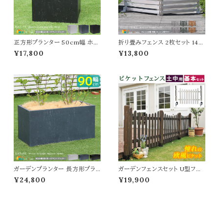
正方形プランター 50cm幅 ホワ
折り畳みフェンス 2枚セット 142.
イト グレー ブラック 白 黒 灰色
5cm幅 ボーダーフェンス ダーク
¥17,800
¥13,800
ガーデンプランター 正方形 四角
グリーン ライトブラウン ホワイト
形 おすすめ おしゃれ コンクリー
グレー ウッドフェンス ガーデンフ
ト風 幅50cm 奥行50cm 高さ5
ェンス 木製フェンス 幅142.5cm
0cm 植木鉢 鉢植え 庭のプラン
奥行22.4cm 高さ71cm おすす
ター ベランダ バルコニー 玄関
め おしゃれ 北欧 モダン スタイリ
家庭菜園 園芸 観葉植物 野菜
ッシュ 天然木 庭 花壇のフェンス
果物 水抜き穴付き
折り畳み式
ガーデンプランター 長方形プラ
ガーデンフェンスセット U型フェ
ンター 90cm幅 ホワイト ブラッ
ンス1枚 土中用金具2個 フェンス
¥24,800
¥19,900
ク グレー 白 黒 灰色 植木鉢 鉢
セット 120cm幅 ホワイト ダーク
植え 幅90cm 奥行44cm 高さ4
ブラウン 白 茶色 ウッドフェンス
4cm おすすめ おしゃれ 北欧 モ
木製フェンス ピケットフェンス U
ダン スタイリッシュ コンクリート
形フェンス おすすめ おしゃれ 北
風 石調 庭のプランター ガーデ
欧 庭のフェンス 土中用金具セッ