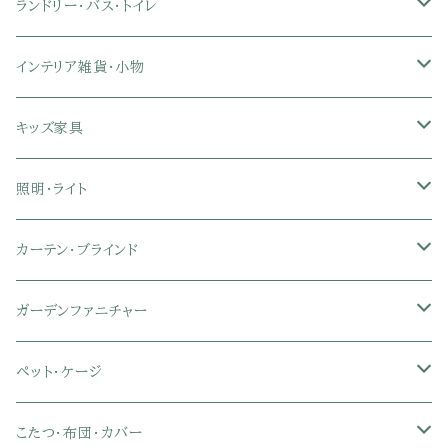
幅121～150cmテレビ台
キッチン家電
2段ベッド
布団カバー・敷きパッド
4人用ダイニングテーブルセット
ガラステーブル
収納付きデスク
オフィスチェア
オフィスチェア
ランドリー・バス・トイレ
クイーン
ダブル
リクライニングチェア
幅151～180cmテレビ台
折りたたみベッド
ひんやりマット（冷却マット）
6人用ダイニングテーブルセット
カウンターテーブル
キーボードスライダー付きデスク
リビングチェア
オフィスデスク
ランドリーラック
インテリア雑貨・小物
クイーン
ハイバックオフィスチェア
ソファベッド
こたつ布団
木製ダイニング
伸縮式テーブル
学習机
スツール・オットマン
オフィス収納
タオルハンガー
タオル
キッズ家具
ローバックオフィスチェア
マットレス
シングル
スチール脚ダイニング
ツインデスク
学習椅子
オフィス雑貨
洗濯カゴ・ワゴン
食器・食器スタンド
絵本ラック・本棚
照明・ライト
フットレスト付きオフィスチェア
セミシングル
セミシングル
セミダブル
デスクセット
ファブリックチェア
オフィス家電
物干しスタンド
キャニスター・ディスペンサー
ラック・ランドセルラック
シーリングライト
カーテン・ブラインド
肘付きオフィスチェア
シングル
シングル
ダブル
サイドワゴン・チェスト
革・レザー・合皮チェア
トイレ用品
コーヒーサーバー
おもちゃ・キッズ収納
シーリングファンライト
ドレープカーテン
ガーデンファニチャー
肘なしオフィスチェア
セミダブル
セミダブル
クイーン
木製デスク
スチール脚チェア
トイレットペーパーホルダー
エコバッグ
学習机・学習椅子
ペンダントライト
レースカーテン
ガーデンフェンス・アーチ
ペット・ケージ
メッシュオフィスチェア
ダブル
ダブル
キング
ガラスデスク
木脚チェア
バス用品・バスマット
玄関小物・傘
チェア・ベビーチェア・ソファ
スポットライト
カーテンセット
ガーデンテーブル・チェア・ベンチ
ケージ
こたつ・布団・カバー