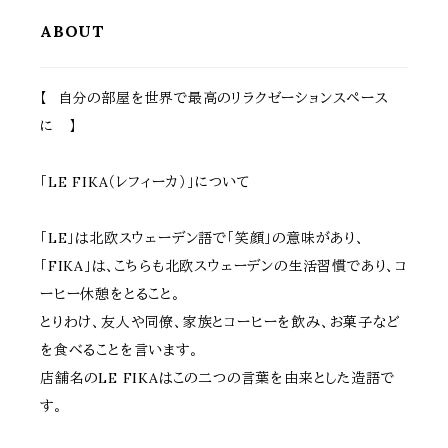
ニング 観葉植物 果物 野菜 園芸
ト 庭 ガーデニング 花壇 境界線
家庭菜園 水抜き穴付
目隠し
ABOUT
【 自分の部屋を世界で最高のリラクゼーションスペース
に 】
「LE FIKA（レフィーカ）」について
「LE」は北欧スウェーデン語で「笑顔」の意味があり、
「FIKA」は、こちらも北欧スウェーデンの生活習慣であり、コ
ーヒー休憩をとること。
とりわけ、友人や同僚、家族とコーヒーを飲み、お菓子など
を食べることを言います。
店舗名のLE FIKAはこの二つの言葉を由来とした造語で
す。