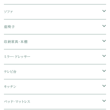
ソファ
1人掛けソファ
座椅子
2人掛けソファ
1人掛け座椅子
収納家具・本棚
3人掛けソファ
2人掛け座椅子
カラーボックス
ミラー・ドレッサー
フロアソファ・ローソファ
リクライニング座椅子
本棚・書棚
ドレッサー・鏡台
テレビ台
ソファベッド
肘付き座椅子
衣類・タンス・チェスト
ミラー・スタンドミラー
壁面収納・ハイタイプテレビ台
キッチン
カウチソファ・コーナーソファ
座椅子カバー
ハンガーラック
ミドルタイプテレビ台
食器棚・キッチンボード
ベッド・マットレス