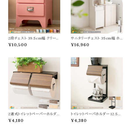
2段チェスト 39.5cm幅 クリーム
サニタリーチェスト 35cm幅 ホ
ライトブルー ライトグリーン ネイ
ワイト 木目柄 サニタリー収納ラ
¥10,500
¥16,960
ビー オレンジ ピンク ワイン ABS
ック 洗濯物収納 ランドリー収納
樹脂 リビングチェスト 収納チェ
ラック スリムラック 隙間収納 収
スト 子供部屋収納 おすすめ お
納棚 スリム コンパクト 省スペー
しゃれ モダン 引き出し収納 二
ス おすすめ おしゃれ 北欧 モダ
段収納棚 2段収納タンス 完成品
ン タオル収納 洗剤収納 可動棚
幅39.cm 奥行31cm 高さ48cm
洗濯カゴ付き 幅35cm 奥行41.
収納棚 二段タンス
8cm 高さ160cm 収納
2連式トイレットペーパーホルダー
トイレットペーパホルダー 12.5c
25cm幅 ナチュラル ブラウン ホ
m幅 ブラウン ナチュラル 縦置き
¥4,180
¥4,380
ワイト グレー トイレットペーパー
ストック 縦置き型 縦型 おすすめ
ホルダー 2連タイプ おすすめ お
おしゃれ 北欧 モダン スタイリッ