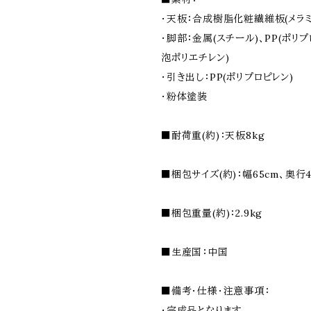
・天板：合成樹脂化粧繊維板(メラミ
・脚部：金属(スチール)、PP(ポリプ
泡ポリエチレン)
・引き出し：PP(ポリプロピレン)
・粉体塗装
■耐荷重(約)：天板8kg
■梱包サイズ(約)：幅65cm、奥行4
■梱包重量(約)：2.9kg
■生産国：中国
■備考・仕様・注意事項：
・完成品となります。