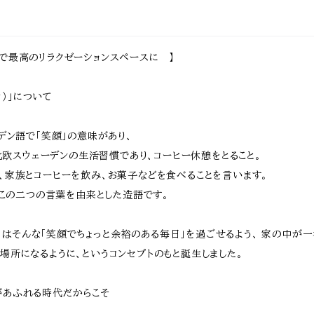
み式 幅161.5
スプレイラック 幅
cm 奥行28cm
おしゃれ スチ
m 奥行22cm
61cm 奥行36c
高さ115cm おす
ル製 花台 鉢
さ61cm おす
m 高さ110cm お
すめ おしゃれ 北
え台 植木鉢
め おしゃれ 北
すすめ おしゃれ
欧 レトロ 郵便受
フラワースタ
 モダン 天然木
北欧 モダン スチ
け 鍵付き施錠ポ
フラワーラック
で最高のリラクゼーションスペースに 】
のフェンス 境
ールラック 鉢植
スト スタンド式ポ
気性 排水性 
線 玄関 花壇
えラック プランタ
スト 受け取りポ
久性 湿気対
 ガーデニング
ーラック 植木鉢
スト 春 夏 秋 冬
幅60cm 奥行
車場
ラック
cm 高さ35.
ーカ）」について
ーデン語で「笑顔」の意味があり、
らも北欧スウェーデンの生活習慣であり、コーヒー休憩をとること。
、家族とコーヒーを飲み、お菓子などを食べることを言います。
Aはこの二つの言葉を由来とした造語です。
ーカ）はそんな「笑顔でちょっと余裕のある毎日」を過ごせるよう、 家の中が
場所になるように、というコンセプトのもと誕生しました。
があふれる時代だからこそ