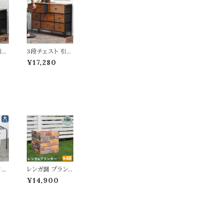
引き
3段チェスト 引き
5c
出し8杯 102.5c
¥17,280
ラ
m幅 ダークブラ
ス
ウン 収納チェス
二段
ト 3段収納 三段
リ
引き出し収納 リ
収納
ビング収納 収納
バー
棚 引出しリバー
すめ
シブル おすすめ
ドセ
おしゃれ ミッドセ
メリ
ンチュリー アメリ
幅1
カンスタイル 幅1
行30
02.5cm 奥行30
5cm
cm 高さ77cm
ール
不織布 スチール
ス
フレーム ディス
タン
レンガ調 プラン
プレイラック
0c
ター マルチブラ
¥14,900
 ゴ
ウン 茶色 植木鉢
 ブ
40.5cm幅 鉢植
ス
え 水抜き穴付き
ス
幅40.5cm 奥行
ター
40.5cm 高さ41
め
cm 正方形 ガー