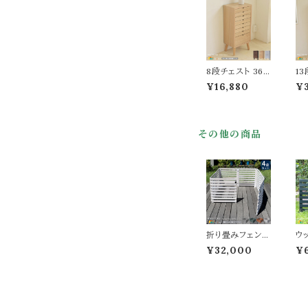
すすめ おしゃれ
北欧 全幅67cm
天板幅60cm 奥
行39.5cm 高さ
27cm 簡易テー
ブル コンパクト
収納 省スペース
8段チェスト 36c
13
送料無料
m幅 ホワイト ダ
c
¥16,880
¥
ークブラウン ナ
ー
チュラル 茶色系
チ
ベージュ系 8段
ベ
収納 オフィス収
収
その他の商品
納 収納ラック 引
納
き出し収納 幅36
き
cm 奥行25.5c
cm
m 高さ77cm お
m 
すすめ おしゃれ
お
北欧 モダン 木製
れ
ラック ウッド収納
木
ラック 八段収納
収
ラック 収納チェ
段
スト 書類収納ラ
類
折り畳みフェンス
ウ
ック 収納棚
ェ
4点セット フェン
枚 
¥32,000
¥
ス3枚 ゲート1セ
m
ット 合計4点セッ
ェ
ト ボーダーフェン
レ
スセット フェンス
ン
1枚142.5cm幅
折
ライトブラウン ダ
木