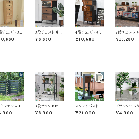
段チェスト 36
3段チェスト 引き
4段チェスト 引き
2段チェスト 
m幅 ホワイト ダ
出し3杯 45cm
出し4杯 45cm
出し5杯 102.
30,880
¥8,880
¥10,680
¥13,280
クブラウン ナ
幅 ダークブラウ
幅 ダークブラウ
m幅 ダークブ
ュラル 茶色系
ン 収納チェスト
ン 収納チェスト
ウン 収納チェ
ージュ系 13段
3段収納 三段引
4段収納 四段引
ト 2段収納 
納 オフィス収
き出し収納 リビ
き出し収納 リビ
引き出し収納 
 収納ラック 引
ング収納 収納棚
ング収納 収納棚
ビング収納 
出し収納 幅36
引き出しリバーシ
引き出しリバーシ
棚 引出しリ
 奥行25.5c
ブル おすすめ お
ブル おすすめ お
シブル おす
高さ117.5cm
しゃれ ミッドセン
しゃれ ミッドセン
おしゃれ ミッ
すすめ おしゃ
チュリー アメリカ
チュリー アメリカ
ンチュリー ア
 北欧 モダン
ンスタイル 不織
ンスタイル 不織
カンスタイル 
製ラック ウッド
布 スチールフレ
布 スチールフレ
02.5cm 奥
納ラック 十三
ーム ディスプレ
ーム ディスプレ
cm 高さ55.
収納ラック 書
イラック 幅45cm
イラック 幅45cm
不織布 スチ
収納棚 収納チ
奥行30cm 高さ
奥行30cm 高さ
フレーム ディ
ッドフェンス 1
3段ラック 61cm
スタンドポスト 鍵
プランタース
スト 収納棚
77cm タンス
98.5cm 収納
プレイラック
単品 161.5c
幅 マットブラック
付き 36cm幅 グ
ド 大サイズ 6
6,900
¥8,900
¥21,000
¥4,900
幅 ボーダーフ
ブルーグレー モ
レー グリーン 郵
m幅 1台単品
ンス ホワイト グ
カブラウン ピス
便ポスト 手前開
ールド グレー
ー ライトブラウ
タチオグリーン
き 鍵付きポスト
ラック 鉢植え
 ダークグリーン
アイボリーホワイ
スペアキー付き
タンド 植木鉢
り畳みフェンス
ト 収納ラック オ
スタンド式ポスト
タンド プラン
製フェンス 折
ープンラック ディ
施錠ポスト 幅36
ラック おすす