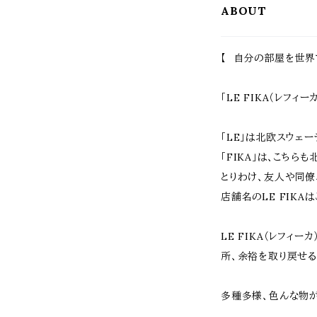
ABOUT
ークグリーン グレ
り畳
ー ホワイト おす
c
すめ おしゃれ 北
高
欧 モダン ウッド
す
フェンスセット 木
欧
【 自分の部屋を世界
製フェンスゲート
庭
セット 天然木 ガ
界
ーデンフェンス
庭
駐
「LE FIKA（レフィ
「LE」は北欧スウェ
「FIKA」は、こち
とりわけ、友人や同僚
店舗名のLE FIK
LE FIKA（レフィ
所、余裕を取り戻せる
多種多様、色んな物