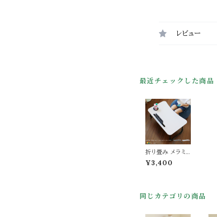
レビュー
最近チェックした商品
折り畳み メラミ
ンテーブル ブラ
¥3,400
ック グレー 黒 灰
色 折り畳み式テ
ーブル タブレット
スタンド付き ロ
同じカテゴリの商品
ーテーブル ドリン
クホルダー付き
引き出し付き お