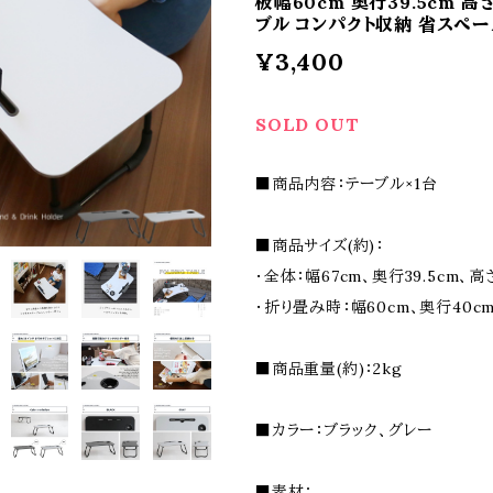
板幅60cm 奥行39.5cm 高
ブル コンパクト収納 省スペー
¥3,400
SOLD OUT
■商品内容：テーブル×1台
■商品サイズ(約)：
・全体：幅67cm、奥行39.5cm、高
・折り畳み時：幅60cm、奥行40cm
■商品重量(約)：2kg
■カラー：ブラック、グレー
■素材：