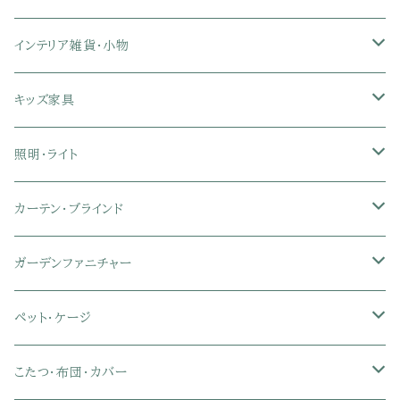
クイーン
ダブル
リクライニングチェア
幅151～180cmテレビ台
折りたたみベッド
ひんやりマット（冷却マット）
6人用ダイニングテーブルセット
カウンターテーブル
キーボードスライダー付きデスク
リビングチェア
オフィスデスク
ランドリーラック
インテリア雑貨・小物
クイーン
ハイバックオフィスチェア
ソファベッド
こたつ布団
木製ダイニング
伸縮式テーブル
学習机
スツール・オットマン
オフィス収納
タオルハンガー
タオル
キッズ家具
ローバックオフィスチェア
マットレス
シングル
スチール脚ダイニング
ツインデスク
学習椅子
オフィス雑貨
洗濯カゴ・ワゴン
食器・食器スタンド
絵本ラック・本棚
照明・ライト
フットレスト付きオフィスチェア
セミシングル
セミシングル
セミダブル
デスクセット
ファブリックチェア
オフィス家電
物干しスタンド
キャニスター・ディスペンサー
ラック・ランドセルラック
シーリングライト
カーテン・ブラインド
肘付きオフィスチェア
シングル
シングル
ダブル
サイドワゴン・チェスト
革・レザー・合皮チェア
トイレ用品
コーヒーサーバー
おもちゃ・キッズ収納
シーリングファンライト
ドレープカーテン
ガーデンファニチャー
肘なしオフィスチェア
セミダブル
セミダブル
クイーン
木製デスク
スチール脚チェア
トイレットペーパーホルダー
エコバッグ
学習机・学習椅子
ペンダントライト
レースカーテン
ガーデンフェンス・アーチ
ペット・ケージ
メッシュオフィスチェア
ダブル
ダブル
キング
ガラスデスク
木脚チェア
バス用品・バスマット
玄関小物・傘
チェア・ベビーチェア・ソファ
スポットライト
カーテンセット
ガーデンテーブル・チェア・ベンチ
ケージ
こたつ・布団・カバー