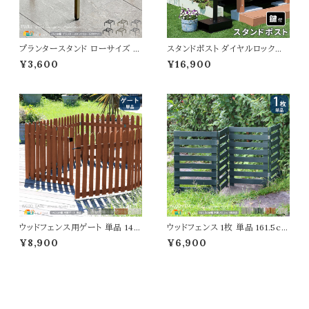
プランタースタンド ローサイズ 2
スタンドポスト ダイヤルロック式
5cm幅 同色2台セット ブラック
36cm幅 郵便ポスト グレー グレ
¥3,600
¥16,900
ゴールド グレー 幅25cm 奥行2
ージュ 手前開き おすすめ おし
5cm 高さ15.5cm ロータイプ プ
ゃれ 北欧 レトロ 幅36cm 奥行2
ランター台 植木鉢台 植木鉢スタ
8cm 高さ119.5cm ダイヤル錠
ンド 鉢植えスタンド 鉢植え台 フ
ポスト ダイヤルロック式ポスト 郵
ラワースタンド フラワーラック 花
便受け ダイヤル鍵付きポスト ス
台 スチール製 おすすめ おしゃ
タンド式ポスト スタンドタイプ 春
れ コンパクト
夏 秋 冬
ウッドフェンス用ゲート 単品 142
ウッドフェンス 1枚 単品 161.5cm
cm幅 ストライプフェンス用 フェ
幅 ボーダーフェンス ホワイト グ
¥8,900
¥6,900
ンス用ゲートセット ライトブラウン
レー ライトブラウン ダークグリー
ホワイト グレー ダークグリーン
ン 折り畳みフェンス 木製フェン
幅142cm 奥行2.4cm 高さ71c
ス 折り畳み式 幅161.5cm 奥行
m おすすめ おしゃれ 北欧 モダ
22cm 高さ61cm おすすめ おし
ン 木製 天然木 庭 家庭菜園 ス
ゃれ 北欧 モダン 天然木 庭のフ
トライプフェンス用ゲートセット ガ
ェンス 境界線 玄関 花壇 庭 ガ