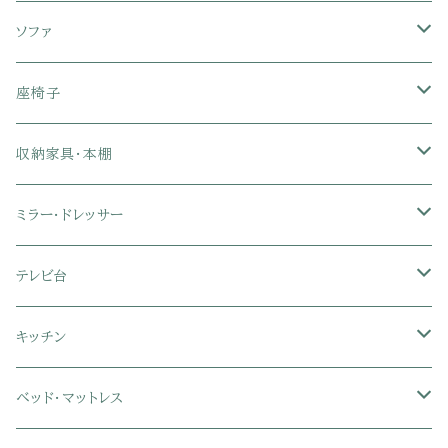
ソファ
1人掛けソファ
座椅子
2人掛けソファ
1人掛け座椅子
収納家具・本棚
3人掛けソファ
2人掛け座椅子
カラーボックス
ミラー・ドレッサー
フロアソファ・ローソファ
リクライニング座椅子
本棚・書棚
ドレッサー・鏡台
テレビ台
ソファベッド
肘付き座椅子
衣類・タンス・チェスト
ミラー・スタンドミラー
壁面収納・ハイタイプテレビ台
キッチン
カウチソファ・コーナーソファ
座椅子カバー
ハンガーラック
ミドルタイプテレビ台
食器棚・キッチンボード
ベッド・マットレス