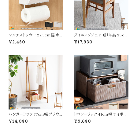
マルチストッカー 27.5cm幅 ホワ
ダイニングチェア 1脚単品 35cm
イト ブラック 白 黒 キッチン収納
幅 ブラウン 食卓用チェア デスク
¥2,480
¥17,930
サニタリー収納 洗濯機横収納
用チェア 椅子 チェアー 幅35c
マグネット式 壁面取り付け 幅27.
m 奥行44.5cm 高さ77.5cm お
5cm 奥行11.5cm 高さ24.5cm
すすめ おしゃれ 北欧 モダン ス
おすすめ おしゃれ シンプル スタ
タイリッシュ 木製チェア 天然木
イリッシュ キッチンペーパーホル
使用 ウッドチェア コンパクト 背
ダー キッチン用品収納 玄関収納
もたれ付き リビングチェア アー
マルチ収納
ムレスチェア チェア
ハンガーラック 77cm幅 ブラウン
ドロワーラック 41cm幅 アイボリ
折り畳み式ハンガーラック 衣類
ー ダークブラウン キッチン収納
¥14,080
¥9,680
ハンガー 洋服ハンガーラック 収
ラック 調味料収納 キッチン収納
納棚付きハンガーラック 折り畳
ブレッドケース 人工ラタン 幅41c
み 幅77cm 奥行46.5cm 高さ1
m 奥行30cm 高さ24cm おす