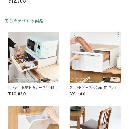
¥12,800
ア リビングチェア 幅61cm 奥行
59cm 高さ68cm 座面高40cm
おすすめ おしゃれ 北欧 モダン
かわいい もこもこ 背もたれ付き
同じカテゴリの商品
ボア アームレスチェア 春 夏 秋
冬 ラウンジチェア リモートワーク
テレワーク
レンジ下収納付きテーブル 45c
ブレッドケース 40cm幅 ブラック
m幅 ホワイト ブラック キッチン収
ホワイト 黒 白 食品収納 キッチン
¥10,880
¥9,480
納 電子レンジ下収納 作業台 作
収納 キッチン収納ケース 引出し
業テーブル 幅45cm 奥行39cm
収納 幅40cm 奥行35cm 高さ
高さ14cm コンパクト 省スペー
25cm おすすめ おしゃれ シンプ
ス おすすめ おしゃれ シンプル
ル スタイリッシュ キッチン用品収
スタイリッシュ キッチン家電下収
納 電子レンジ下収納 スパイス収
納 スライド引き出しテーブル 収
納ボックス カトラリー収納ケース
納付きテーブル 収納
キッチン収納箱