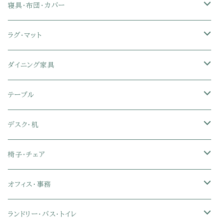
リクライニングソファ
ポケットコイル座椅子
ラック・シェルフ
ロータイプテレビ台
レンジ台
ローベッド
寝具・布団・カバー
セミシングル
スツール・オットマン
スチールラック・メタルラック
コーナーテレビ台
キッチンワゴン
収納付きベッド
掛け布団
ラグ・マット
シングル
セミシングル
クッションソファ
衣装ケース・壁面収納・ワードローブ
伸縮テレビ台
キッチンカウンター
パネルベッド
敷き布団
ラグ・カーペット
ダイニング家具
セミダブル
シングル
セミシングル
革・レザー・合皮ソファ
キャビネット・サイドボード
テレビスタンド
キッチンラック・冷蔵庫ラック
すのこベッド
布団セット
玄関マット
ダイニングテーブル
テーブル
ダブル
セミダブル
シングル
セミシングル
布張り・ファブリックソファ
ランドリー・トイレ収納
サイドチェスト
隙間収納
脚付きマットレス
枕
キッチンマット
ダイニングチェア・ベンチ
サイドテーブル
デスク・机
クイーン
ダブル
セミダブル
シングル
セミシングル
ソファカバー
玄関収納
幅90cm以下テレビ台
キッチンマット
パイプベッド
タオルケット・ガーゼケット
フローリングマット
ダイニングテーブルセット
ウッドテーブル
パソコン・オフィスデスク
椅子・チェア
クイーン
ダブル
セミダブル
シングル
突っ張り棚・突っ張りラック
幅91～120cmテレビ台
キッチン用品
ロフトベッド
ブランケット・毛布
ジョイントマット
2人用ダイニングテーブルセット
センターテーブル
L字デスク
ダイニングチェア・ベンチ
オフィス・事務
クイーン
ダブル
セミダブル
幅121～150cmテレビ台
キッチン家電
2段ベッド
布団カバー・敷きパッド
4人用ダイニングテーブルセット
ガラステーブル
収納付きデスク
オフィスチェア
オフィスチェア
ランドリー・バス・トイレ