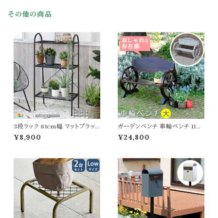
52cm おすすめ おしゃれ 北欧
すめ おしゃれ スタイリッシュ 収
モダン スタイリッシュ 木製ハンガ
納 食料品収納 ランドリー収納
その他の商品
ーラック 天然木使用 折り畳み機
サニタリー収納 トースター下ラッ
能付き 洋服ラック
ク キッチン収納棚
3段ラック 61cm幅 マットブラッ
ガーデンベンチ 車輪ベンチ 110c
ク ブルーグレー モカブラウン ピ
m幅 ダークブラウン ホワイト 茶
¥8,900
¥24,800
スタチオグリーン アイボリーホワ
色 白 庭のベンチ 車輪型ベンチ
イト 収納ラック オープンラック デ
幅110cm 奥行58.5cm 高さ83c
ィスプレイラック 幅61cm 奥行3
m 2人掛け おしゃれ おすすめ
6cm 高さ110cm おすすめ おし
北欧 ガーデニング DIY 杉 松
ゃれ 北欧 モダン スチールラック
木製ベンチ 二人掛けベンチ ウッ
鉢植えラック プランターラック 植
ドベンチ 天然木 背もたれ付きベ
木鉢ラック
ンチ テラス 春 夏 秋 冬