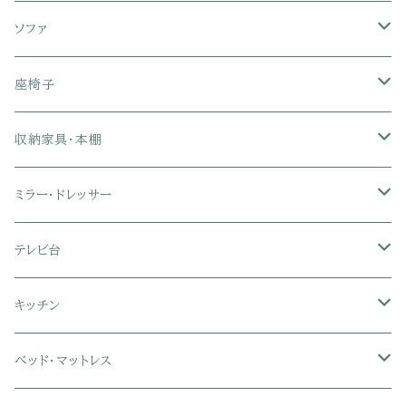
ソファ
1人掛けソファ
座椅子
2人掛けソファ
1人掛け座椅子
収納家具・本棚
3人掛けソファ
2人掛け座椅子
カラーボックス
ミラー・ドレッサー
フロアソファ・ローソファ
リクライニング座椅子
本棚・書棚
ドレッサー・鏡台
テレビ台
ソファベッド
肘付き座椅子
衣類・タンス・チェスト
ミラー・スタンドミラー
壁面収納・ハイタイプテレビ台
キッチン
カウチソファ・コーナーソファ
座椅子カバー
ハンガーラック
ミドルタイプテレビ台
食器棚・キッチンボード
ベッド・マットレス