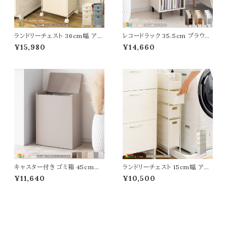
ランドリーチェスト 36cm幅 アイ
レコードラック 35.5cm ブラウン
ボリー ブルー 人工ラタン キャス
ナチュラル ホワイト ディスプレイ
¥15,980
¥14,660
ター付き サニタリーチェスト スリ
ラック 絵本ラック オープンラック
ム コンパクト 省スペース 引き出
リビング収納 レコード収納ラック
し収納 オープン収納 洗面所収
幅35.5cm 奥行35.5cm 高さ10
納 脱衣所収納 タオル収納 幅36
0cm おすすめ おしゃれ 北欧 モ
cm 奥行29cm 高さ94cm おす
ダン スタイリッシュ スリム コンパ
すめ おしゃれ 北欧 モダン スタ
クト 省スペース オープン収納ラ
イリッシュ 収納
ック 収納
キャスター付き ゴミ箱 45cm幅
ランドリーチェスト 15cm幅 アイ
ブラウン ナチュラル グレージュ
ボリー 人工ラタン 隙間収納 サ
¥11,640
¥10,500
ホワイト 木目柄 大理石柄 モカ
ニタリーチェスト スリム コンパク
単色無地 スリム コンパクト 省ス
ト 省スペース 引き出し収納 オー
ペース フタ付きゴミ箱 くずかご
プン収納 洗面所収納 脱衣所収
おすすめ おしゃれ 北欧 モダン
納 タオル収納 幅15cm 奥行30
隠しキャスター付き 幅45cm 奥
cm 高さ83cm おすすめ おしゃ
行26.5cm 高さ61cm 45リット
れ 北欧 モダン スタイリッシュ ラ