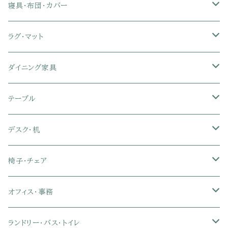
リクライニングソファ
ポケットコイル座椅子
ラック・シェルフ
ロータイプテレビ台
レンジ台
ローベッド
寝具・布団・カバー
セミシングル
スツール・オットマン
スチールラック・メタルラック
コーナーテレビ台
キッチンワゴン
収納付きベッド
掛け布団
ラグ・マット
シングル
セミシングル
クッションソファ
衣装ケース・壁面収納・ワードローブ
伸縮テレビ台
キッチンカウンター
パネルベッド
敷き布団
ラグ・カーペット
ダイニング家具
セミダブル
シングル
セミシングル
革・レザー・合皮ソファ
キャビネット・サイドボード
テレビスタンド
キッチンラック・冷蔵庫ラック
すのこベッド
布団セット
玄関マット
ダイニングテーブル
テーブル
ダブル
セミダブル
シングル
セミシングル
布張り・ファブリックソファ
ランドリー・トイレ収納
サイドチェスト
隙間収納
脚付きマットレス
枕
キッチンマット
ダイニングチェア・ベンチ
サイドテーブル
デスク・机
クイーン
ダブル
セミダブル
シングル
セミシングル
ソファカバー
玄関収納
幅90cm以下テレビ台
キッチンマット
パイプベッド
タオルケット・ガーゼケット
フローリングマット
ダイニングテーブルセット
ウッドテーブル
パソコン・オフィスデスク
椅子・チェア
クイーン
ダブル
セミダブル
シングル
突っ張り棚・突っ張りラック
幅91～120cmテレビ台
キッチン用品
ロフトベッド
ブランケット・毛布
ジョイントマット
2人用ダイニングテーブルセット
センターテーブル
L字デスク
ダイニングチェア・ベンチ
オフィス・事務
クイーン
ダブル
セミダブル
幅121～150cmテレビ台
キッチン家電
2段ベッド
布団カバー・敷きパッド
4人用ダイニングテーブルセット
ガラステーブル
収納付きデスク
オフィスチェア
オフィスチェア
ランドリー・バス・トイレ