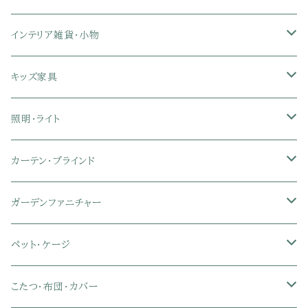
クイーン
ダブル
リクライニングチェア
幅151～180cmテレビ台
折りたたみベッド
ひんやりマット（冷却マット）
6人用ダイニングテーブルセット
カウンターテーブル
キーボードスライダー付きデスク
リビングチェア
オフィスデスク
ランドリーラック
インテリア雑貨・小物
クイーン
ハイバックオフィスチェア
ソファベッド
こたつ布団
木製ダイニング
伸縮式テーブル
学習机
スツール・オットマン
オフィス収納
タオルハンガー
タオル
キッズ家具
ローバックオフィスチェア
マットレス
シングル
スチール脚ダイニング
ツインデスク
学習椅子
オフィス雑貨
洗濯カゴ・ワゴン
食器・食器スタンド
絵本ラック・本棚
照明・ライト
フットレスト付きオフィスチェア
セミシングル
セミシングル
セミダブル
デスクセット
ファブリックチェア
オフィス家電
物干しスタンド
キャニスター・ディスペンサー
ラック・ランドセルラック
シーリングライト
カーテン・ブラインド
肘付きオフィスチェア
シングル
シングル
ダブル
サイドワゴン・チェスト
革・レザー・合皮チェア
トイレ用品
コーヒーサーバー
おもちゃ・キッズ収納
シーリングファンライト
ドレープカーテン
ガーデンファニチャー
肘なしオフィスチェア
セミダブル
セミダブル
クイーン
木製デスク
スチール脚チェア
トイレットペーパーホルダー
エコバッグ
学習机・学習椅子
ペンダントライト
レースカーテン
ガーデンフェンス・アーチ
ペット・ケージ
メッシュオフィスチェア
ダブル
ダブル
キング
ガラスデスク
木脚チェア
バス用品・バスマット
玄関小物・傘
チェア・ベビーチェア・ソファ
スポットライト
カーテンセット
ガーデンテーブル・チェア・ベンチ
ケージ
こたつ・布団・カバー