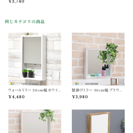
¥3,740
る ウォッシャブル 手洗い 洗濯機
洗い ドライクリーニング 専用チ
ェアカバー おすすめ おしゃれ
北欧 モダン スタイリッシュ 春 夏
同じカテゴリの商品
秋 冬 椅子カバー 専用チェアカ
バー 専用椅子カバー 謹製日本
洗濯機洗い可能
ウォールミラー 30cm幅 ホワイト
壁掛けミラー 30cm幅 ブラウン
壁掛けミラー 壁掛け鏡 完成品
ホワイト 茶色 白 鏡 ウォールミラ
¥4,480
¥3,980
収納棚付き 棚付き壁掛けミラー
ー ボックス型ミラー 正方形 壁掛
飛散防止加工 棚付きミラー 幅3
け 幅30cm 奥行4cm 高さ30c
0cm 奥行6cm 高さ45cm おす
m おすすめ おしゃれ 北欧 モダ
すめ おしゃれ 北欧 モダン スタ
ン スタイリッシュ ウッドフレーム
イリッシュ 棚付き鏡 ミラー 鏡 壁
木製フレーム 飛散防止加工ミラ
面取り付けミラー 壁面掛けミラ
ー アンティーク調 飾り棚 ボック
ー 壁面付けミラー
ス 角型 壁掛け鏡