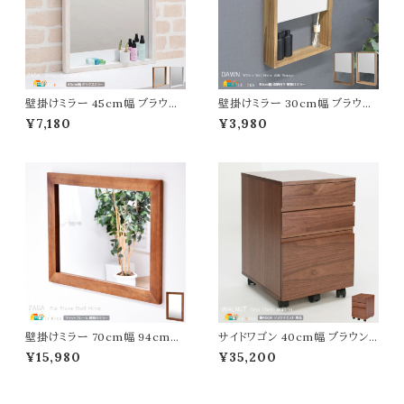
壁掛けミラー 45cm幅 ブラウン
壁掛けミラー 30cm幅 ブラウン
ホワイト 茶色 白 鏡 ウォールミラ
ナチュラル ウォールミラー 壁面ミ
¥7,180
¥3,980
ー ボックス型ミラー 長方形 壁掛
ラー 壁面鏡 玄関鏡 リビングミラ
け 幅45cm 奥行4cm 高さ60c
ー 玄関ミラー おすすめ おしゃれ
m おすすめ おしゃれ 北欧 モダ
北欧 モダン スタイリッシュ ヴィ
ン スタイリッシュ ウッドフレーム
ンテージ調 収納付きミラー 小物
木製フレーム 飛散防止加工ミラ
置き付き 鏡 ミラー 幅30cm 奥
ー アンティーク調 飾り棚 ボック
行6cm 高さ45cm 壁面取付ミ
ス 角型 壁掛け鏡
ラー 天然木使用
壁掛けミラー 70cm幅 94cm幅
サイドワゴン 40cm幅 ブラウン
縦横入れ替え可能 ブラウン 茶
茶色 サイドチェスト キャスター
¥15,980
¥35,200
色 壁掛け鏡 ウォールミラー 天然
付き 収納ラック 収納ワゴン デス
木使用 桐材 幅70cm 奥行3cm
クサイド おすすめ おしゃれ 北欧
高さ94cm おすすめ おしゃれ
モダン スタイリッシュ 木製ワゴン