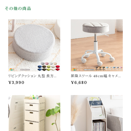
北欧 モダン スタイリッシュ ヴィ
ウッドチェスト 幅40cm 奥行45
ンテージ風 飛散防止加工 鏡 ミ
cm 高さ62.5cm キャスター付
その他の商品
ラー 壁掛け大型ミラー 木製フレ
きラック 3段ワゴン 3段チェスト
ーム 玄関ミラー リビング
デスク横ワゴン
リビングクッション 丸型 長方形
昇降スツール 48cm幅 キャメル
ベロア ブークレ ピンク ベージュ
グリーン ブラウン ライトピンク ラ
¥3,990
¥6,680
ホワイト グレー アイボリー グリー
イトグレー ライトブルー アクアブ
ン レッド ブルー ダークブラウン
ルー アイボリー 合皮チェア ファ
低反発ウレタン 完成品 リビング
ブリックチェア 昇降椅子 昇降チ
座布団 クッション 丸形クッション
ェア キャスター付きスツール 36
円型クッション 長方形クッション
0度回転 ダイニングスツール 幅
角型クッション コンパクト 座布
48cm 奥行48cm 最大高さ52c
団
m おすすめ 椅子