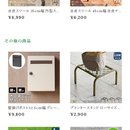
合皮スツール 35cm幅 円型スツ
合皮スツール 45cm幅 合皮チェ
ール 円形チェア 丸型 丸形チェ
ア 合成皮革スツール スチールフ
¥6,990
¥6,200
ア 丸椅子 スチールフレーム 合
レーム エントランスチェア 玄関
皮チェア 合成皮革 幅35cm 奥
チェア リビングスツール 玄関ス
行35cm 高さ45cm ラウンドス
ツール 合成皮革 幅45cm 奥行
ツール おすすめ おしゃれ 北欧
36cm 高さ45cm スツール おす
モダン スタイリッシュ エントラン
すめ おしゃれ 北欧 モダン スタ
その他の商品
スチェア リビングスツール 玄関
イリッシュ 玄関の椅子 玄関チェ
スツール 玄関椅子 チェア
アー 春 夏 秋 冬 合皮
壁掛けポスト32.5cm幅 グレー
プランタースタンド ローサイズ 2
グレージュ 玄関ポスト 郵便ポス
5cm幅 1台単品 ブラック ゴール
¥9,800
¥2,900
ト 木目調 ダイヤルロック式ポスト
ド グレー 幅25cm 奥行25cm
ダイヤル式 おすすめ おしゃれ
高さ15.5cm ロータイプ プランタ
北欧 幅32.5cm 奥行14.5cm
ー台 植木鉢台 植木鉢スタンド
高さ42.5cm 郵便受け 横開き
鉢植えスタンド 鉢植え台 フラワ