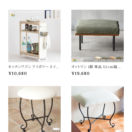
子 サブチェア 円型スツール ベ
ー 丸椅子 サブチェア 円型スツ
ロアスツール 丸形スツール 幅4
ール ベロアスツール 丸形スツー
3.5cm 奥行43.5cm 高さ42.5c
ル 幅43.5cm 奥行43.5cm 高
m おすすめ おしゃれ 北欧 モダ
さ42.5cm おすすめ おしゃれ
ン 背もたれ無しチェア 肘置き無
北欧 モダン 背もたれ無しチェア
し 椅子 チェアー
肘置き無し 椅子 チェアー
キッチンワゴン アイボリー ネイビ
オットマン 1脚 単品 52cm幅 キ
ー 54cm幅 3段収納ワゴン 収納
ャンバスベージュ キャンバスグリ
¥10,680
¥19,680
ラック 白 青 キャスター付き ワゴ
ーン コーデュロイブラウン コーデ
ン キャスター付き収納ラック 幅5
ュロイグリーン スツール 腰掛け
4cm 奥行22cm 高さ72cm 3段
足置き 帆布生地 コーデュロイ生
ワゴン マルチワゴン リビング デ
地 おすすめ おしゃれ 北欧 脚取
スクサイド おすすめ おしゃれ 北
外し可能 ファブリックオットマン
欧 高さ調節 三段ワゴン 送料無
幅52cm 奥行66cm 高さ42cm
料
座面高42cm