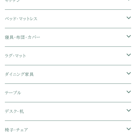
ソファベッド
肘付き座椅子
衣類・タンス・チェスト
ミラー・スタンドミラー
壁面収納・ハイタイプテレビ台
キッチン
カウチソファ・コーナーソファ
座椅子カバー
ハンガーラック
ミドルタイプテレビ台
食器棚・キッチンボード
ベッド・マットレス
リクライニングソファ
ポケットコイル座椅子
ラック・シェルフ
ロータイプテレビ台
レンジ台
ローベッド
寝具・布団・カバー
セミシングル
スツール・オットマン
スチールラック・メタルラック
コーナーテレビ台
キッチンワゴン
収納付きベッド
掛け布団
ラグ・マット
シングル
セミシングル
クッションソファ
衣装ケース・壁面収納・ワードローブ
伸縮テレビ台
キッチンカウンター
パネルベッド
敷き布団
ラグ・カーペット
ダイニング家具
セミダブル
シングル
セミシングル
革・レザー・合皮ソファ
キャビネット・サイドボード
テレビスタンド
キッチンラック・冷蔵庫ラック
すのこベッド
布団セット
玄関マット
ダイニングテーブル
テーブル
ダブル
セミダブル
シングル
セミシングル
布張り・ファブリックソファ
ランドリー・トイレ収納
サイドチェスト
隙間収納
脚付きマットレス
枕
キッチンマット
ダイニングチェア・ベンチ
サイドテーブル
デスク・机
クイーン
ダブル
セミダブル
シングル
セミシングル
ソファカバー
玄関収納
幅90cm以下テレビ台
キッチンマット
パイプベッド
タオルケット・ガーゼケット
フローリングマット
ダイニングテーブルセット
ウッドテーブル
パソコン・オフィスデスク
椅子・チェア