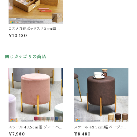
コスメ収納ボックス 20cm幅 ヴ
ィンテージナチュラル 木製収納
¥10,180
ボックス 鏡付き ミラー付き ツー
ルボックス 工具入れ 工具箱 幅2
0cm 奥行21cm 最大高さ40c
m おすすめ おしゃれ 北欧 モダ
同じカテゴリの商品
ン スタイリッシュ コスメボックス
化粧品収納 メイク道具収納 メイ
クボックス 化粧品箱
スツール 43.5cm幅 グレー ベー
スツール 43.5cm幅 ベージュ系
ジュ ピンク ラベンダー ワインレッ
ブラウン系 合皮スツール 合成皮
¥7,980
¥8,480
ド ネイビー ミントグリーン 丸椅
革 PUレザー 合皮 フェイクレザ