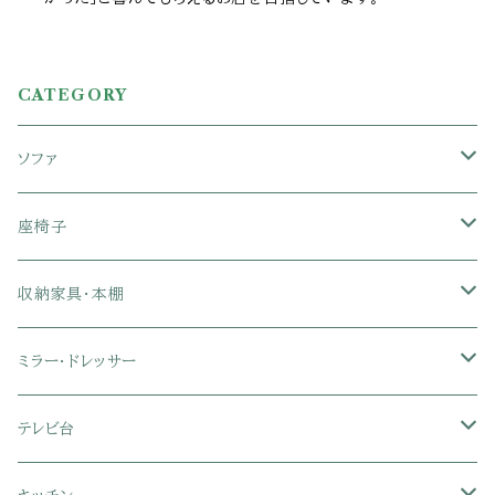
CATEGORY
ソファ
1人掛けソファ
座椅子
2人掛けソファ
1人掛け座椅子
収納家具・本棚
3人掛けソファ
2人掛け座椅子
カラーボックス
ミラー・ドレッサー
フロアソファ・ローソファ
リクライニング座椅子
本棚・書棚
ドレッサー・鏡台
テレビ台