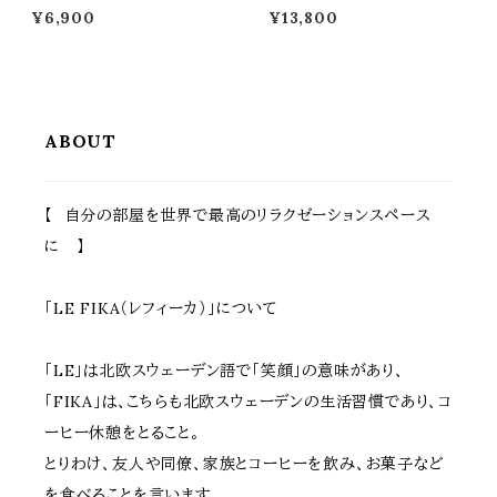
幅 ボーダーフェンス ホワイト グ
m幅 ストライプフェンス ホワイト
¥6,900
¥13,800
レー ライトブラウン ダークグリー
グレー ライトブラウン ダークグリ
ン 折り畳みフェンス 木製フェン
ーン 折り畳みフェンス 木製フェ
ス 折り畳み式 幅161.5cm 奥行
ンス 折り畳み式 幅142.5cm 奥
22cm 高さ61cm おすすめ おし
行22.4cm 高さ71cm おすすめ
ゃれ 北欧 モダン 天然木 庭のフ
おしゃれ 北欧 モダン 天然木 庭
ェンス 境界線 玄関 花壇 庭 ガ
のフェンス 境界線 玄関 花壇 庭
ーデニング 駐車場
ガーデニング
ABOUT
【 自分の部屋を世界で最高のリラクゼーションスペース
に 】
「LE FIKA（レフィーカ）」について
「LE」は北欧スウェーデン語で「笑顔」の意味があり、
「FIKA」は、こちらも北欧スウェーデンの生活習慣であり、コ
ーヒー休憩をとること。
とりわけ、友人や同僚、家族とコーヒーを飲み、お菓子など
を食べることを言います。