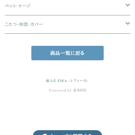
セミダブル
セミダブル
クイーン
木製デスク
スチール脚チェア
トイレットペーパーホルダー
エコバッグ
学習机・学習椅子
ペンダントライト
レースカーテン
ガーデンフェンス・アーチ
ペット・ケージ
メッシュオフィスチェア
ダブル
ダブル
キング
ガラスデスク
木脚チェア
バス用品・バスマット
玄関小物・傘
チェア・ベビーチェア・ソファ
スポットライト
カーテンセット
ガーデンテーブル・チェア・ベンチ
ケージ
こたつ・布団・カバー
クイーン
傘・傘立て
クイーン
幅100cm以下デスク
リビング雑貨
キッズベッド
間接照明
ブラインド
人工芝・タイル・マット
その他ペット用品
こたつテーブル
商品一覧に戻る
玄関小物
インテリア小物
68×68㎝
幅101～120cmデスク
キッチン雑貨
その他のキッズ家具
デスクライト
幅100㎝
サンシェード・日よけ
こたつ布団
アクセサリー収納
75×75㎝
掛布団
幅121～160cmデスク
スタンドライト
幅125㎝
室外機カバー
こたつセット
© LE FIKA -レフィーカ-
Powered by
バスケット・かご収納
80×80㎝
掛布団カバー
68×68㎝
幅160cm以上デスク
キャンドル・テーブルランプ
幅150㎝
ウッドデッキ・縁台
ゴミ箱
90×55㎝
掛＋敷布団セット
90×55㎝
電球・照明備品
ポスト
ミラー・鏡・姿見
90×60㎝
100×55㎝
その他（スタンド・ステップetc）