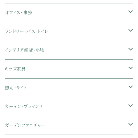
クイーン
ダブル
セミダブル
シングル
突っ張り棚・突っ張りラック
幅91～120cmテレビ台
キッチン用品
ロフトベッド
ブランケット・毛布
ジョイントマット
2人用ダイニングテーブルセット
センターテーブル
L字デスク
ダイニングチェア・ベンチ
オフィス・事務
クイーン
ダブル
セミダブル
幅121～150cmテレビ台
キッチン家電
2段ベッド
布団カバー・敷きパッド
4人用ダイニングテーブルセット
ガラステーブル
収納付きデスク
オフィスチェア
オフィスチェア
ランドリー・バス・トイレ
クイーン
ダブル
リクライニングチェア
幅151～180cmテレビ台
折りたたみベッド
ひんやりマット（冷却マット）
6人用ダイニングテーブルセット
カウンターテーブル
キーボードスライダー付きデスク
リビングチェア
オフィスデスク
ランドリーラック
インテリア雑貨・小物
クイーン
ハイバックオフィスチェア
ソファベッド
こたつ布団
木製ダイニング
伸縮式テーブル
学習机
スツール・オットマン
オフィス収納
タオルハンガー
タオル
キッズ家具
ローバックオフィスチェア
マットレス
シングル
スチール脚ダイニング
ツインデスク
学習椅子
オフィス雑貨
洗濯カゴ・ワゴン
食器・食器スタンド
絵本ラック・本棚
照明・ライト
フットレスト付きオフィスチェア
セミシングル
セミシングル
セミダブル
デスクセット
ファブリックチェア
オフィス家電
物干しスタンド
キャニスター・ディスペンサー
ラック・ランドセルラック
シーリングライト
カーテン・ブラインド
肘付きオフィスチェア
シングル
シングル
ダブル
サイドワゴン・チェスト
革・レザー・合皮チェア
トイレ用品
コーヒーサーバー
おもちゃ・キッズ収納
シーリングファンライト
ドレープカーテン
ガーデンファニチャー
肘なしオフィスチェア