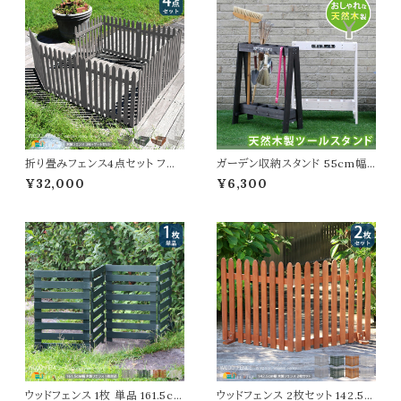
春 夏 秋 冬 施錠付きポスト ダイ
ースタンド フラワーラック 花台
ヤル式ポスト エクステリア 戸建
花ラック おすすめ おしゃれ コン
て 壁面ポスト DIY
パクト スチール製
折り畳みフェンス4点セット フェ
ガーデン収納スタンド 55cm幅
ンス3枚 ゲート1セット 合計4点セ
ツールスタンド ダークブラウン ホ
¥32,000
¥6,300
ット ストライプフェンスセット フェ
ワイト 茶色 白 ホウキ立て 幅55
ンス1枚142.5cm幅 ライトブラウ
cm 奥行26cm 高さ68cm おす
ン ダークグリーン グレー ホワイト
すめ おしゃれ 北欧 玄関 庭 ガ
おすすめ おしゃれ 北欧 ウッドフ
ーデン収納 掃除収納 ブラシ収
ェンスセット 木製フェンスゲート
納 掃除道具 木製収納 木製スタ
セット 天然木 ガーデンフェンス
ンド スリム コンパクト ベランダ
バルコニー 春 夏 秋 冬
ウッドフェンス 1枚 単品 161.5cm
ウッドフェンス 2枚セット 142.5c