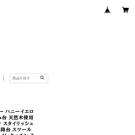
レー ハニーイエロ
み台 天然木使用
ン スタイリッシュ
昇降台 スツール