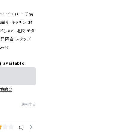
ハニーイエロー 子供
面所 キッチン お
おしゃれ 北欧 モダ
 昇降台 ステップ
踏み台
g available
方向け
通報する
(1)