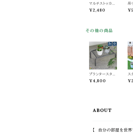
マルチストッカー
吊
26.5cm 踏み台
27.5cm幅 ホワイ
ら 
¥2,480
¥
ト ブラック 白 黒
ラ
キッチン収納 サ
玄
ニタリー収納 洗
シ
濯機横収納 マグ
り
その他の商品
ネット式 壁面取
す
り付け 幅27.5c
北
m 奥行11.5cm
イ
高さ24.5cm お
げ
すすめ おしゃれ
ン
シンプル スタイリ
ス
ッシュ キッチンペ
省
ーパーホルダー
設計
キッチン用品収
奥
納 玄関収納 マ
9
プランタースタン
ス
ルチ収納
ラ
ド 小サイズ 40c
付
¥4,800
¥
m幅 同色2台セ
レ
ット ブラック グレ
便
ー ゴールド 鉢植
き
え台 植木鉢台
ス
プランターラック
ス
鉢植えスタンド
施
ABOUT
植木鉢スタンド
c
おすすめ おしゃ
高さ
れ スチール製 花
す
台 フラワースタ
欧
ンド フラワーラッ
け
【 自分の部屋を世界
ク 通気性 排水
ス