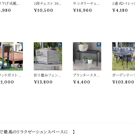
り下げ式靴べ
2段チェスト 39.
サニタリーチェス
2連式トイレッ
11.5cm幅 ブ
5cm幅 クリーム
ト 35cm幅 ホワ
ペーパーホル
5,980
¥10,500
¥16,960
¥4,180
ウン ナチュラル
ライトブルー ライ
イト 木目柄 サニ
ー 25cm幅 
関収納 靴べら
トグリーン ネイビ
タリー収納ラック
ュラル ブラウ
ューホーン 吊
ー オレンジ ピン
洗濯物収納 ラン
ホワイト グレー
下げ式収納 お
ク ワイン ABS樹
ドリー収納ラック
イレットペー
すめ おしゃれ
脂 リビングチェ
スリムラック 隙
ホルダー 2連
欧 モダン スタ
スト 収納チェスト
間収納 収納棚
プ おすすめ 
リッシュ 吊り下
子供部屋収納 お
スリム コンパクト
ゃれ 北欧 モ
靴べら ハンギ
すすめ おしゃれ
省スペース おす
スタイリッシュ
グシューホーン
モダン 引き出し
すめ おしゃれ 北
ブルタイプ ツ
リム コンパクト
収納 二段収納棚
欧 モダン タオル
タイプ 木目調
スペース 軽量
2段収納タンス
収納 洗剤収納
チール製 二
 幅11.5cm
完成品 幅39.cm
可動棚 洗濯カゴ
ルダー 2連ホ
行21cm 高さ7
奥行31cm 高さ4
付き 幅35cm 奥
ダー トイレ収
.5cm 木製靴ベ
8cm 収納棚 二
行41.8cm 高さ1
ツイン 2連 
タンドポスト 鍵
折り畳みフェンス
プランタースタン
ガーデンテー
段タンス
60cm 収納
き 36cm幅 グ
2枚セット 142.5
ド 中サイズ 50c
ルチェア5点
21,000
¥13,800
¥4,400
¥103,800
ー グリーン 郵
cm幅 ボーダー
m幅 1台単品 グ
ト レクタング
ポスト 手前開
フェンス ダーク
レー ゴールド ブ
ーブル1台 ア
 鍵付きポスト
グリーン ライトブ
ラック プランター
チェア4脚 合
ペアキー付き
ラウン ホワイト グ
ラック 鉢植えス
点セット マッ
タンド式ポスト
レー ウッドフェン
タンド 植木鉢ス
ラック テーブ
錠ポスト 幅36
ス ガーデンフェ
タンド おすすめ
23.5cm幅 
m 奥行28cm
ンス 木製フェン
おしゃれ 鉢植え
ミ製 庭の机 
115cm おす
ス 幅142.5cm
台 植木鉢台 ス
の椅子 ガー
め おしゃれ 北
奥行22.4cm 高
チール製 花台 フ
テーブル ガ
 レトロ 郵便受
さ71cm おすす
ラワースタンド フ
ンチェア 長
 鍵付き施錠ポ
め おしゃれ 北欧
ラワーラック 通
テーブル 鋳物
で最高のリラクゼーションスペースに 】
ト スタンド式ポ
モダン スタイリッ
気性 排水性 耐
すすめ おし