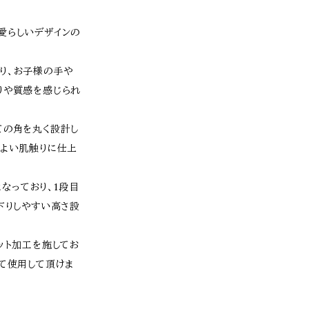
愛らしいデザインの
り、お子様の手や
りや質感を感じられ
ての角を丸く設計し
地よい肌触りに仕上
となっており、1段目
下りしやすい高さ設
ット加工を施してお
て使用して頂けま