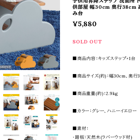
子供用昇降ステップ 洗面所 ト
供部屋 幅30cm 奥行38cm 高
み台
¥5,880
SOLD OUT
■商品内容：キッズステップ×1台
■商品サイズ(約)：幅30cm、奥行38
■商品重量(約)：2.9kg
■カラー：グレー、ハニーイエロー
■素材：
・踏板：天然木(ラバーウッド材)