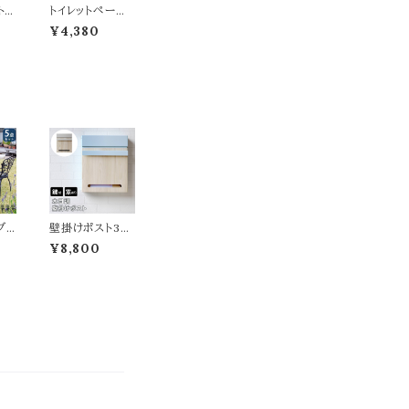
ト
トイレットペーパ
ダ
ホルダー 12.5c
¥4,380
ナチ
m幅 ブラウン ナ
ン
チュラル 縦置き
 ト
ストック 縦置き
パー
型 縦型 おすす
タイ
め おしゃれ 北欧
おし
モダン スタイリッ
ダン
シュ 木目調 スチ
 ダ
ール製 トイレ収
イン
納 幅12.5cm 奥
 ス
行き11.5cm 高さ
連ホ
28cm トイレット
ル
ペーパーストック
納
縦置型ストック ト
二連
イレットペーパー
ブ
壁掛けポスト30
カバー
セッ
cm幅 ブルー グ
¥8,800
ルテ
レージュ 玄関ポ
ーム
スト 郵便ポスト
計5
木目調 鍵付きポ
トブ
スト スリット窓付
ル1
き おすすめ おし
アル
ゃれ 北欧 幅30c
庭
m 奥行11cm 高
デン
さ36.5cm 郵便
ーデ
受け 手前開き
方形
春 夏 秋 冬 施錠
 お
付きポスト スペ
ゃれ
アキー付き エク