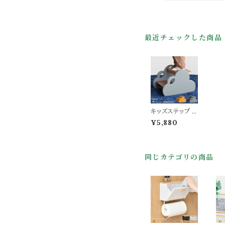
最近チェックした商品
キッズステップ 3
0cm幅 グレー
¥5,880
ハニーイエロー
子供用ステップ
子供用踏み台 天
然木使用 おすす
同じカテゴリの商品
め おしゃれ 北欧
モダン スタイリッ
シュ キッズ踏み
台 昇降ステップ
昇降台 スツール
子供用昇降ステ
ップ 洗面所 トイ
レ キッチン 子供
部屋 幅30cm
奥行38cm 高さ