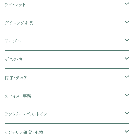
セミシングル
スツール・オットマン
スチールラック・メタルラック
コーナーテレビ台
キッチンワゴン
収納付きベッド
掛け布団
ラグ・マット
シングル
セミシングル
クッションソファ
衣装ケース・壁面収納・ワードローブ
伸縮テレビ台
キッチンカウンター
パネルベッド
敷き布団
ラグ・カーペット
ダイニング家具
セミダブル
シングル
セミシングル
革・レザー・合皮ソファ
キャビネット・サイドボード
テレビスタンド
キッチンラック・冷蔵庫ラック
すのこベッド
布団セット
玄関マット
ダイニングテーブル
テーブル
ダブル
セミダブル
シングル
セミシングル
布張り・ファブリックソファ
ランドリー・トイレ収納
サイドチェスト
隙間収納
脚付きマットレス
枕
キッチンマット
ダイニングチェア・ベンチ
サイドテーブル
デスク・机
クイーン
ダブル
セミダブル
シングル
セミシングル
ソファカバー
玄関収納
幅90cm以下テレビ台
キッチンマット
パイプベッド
タオルケット・ガーゼケット
フローリングマット
ダイニングテーブルセット
ウッドテーブル
パソコン・オフィスデスク
椅子・チェア
クイーン
ダブル
セミダブル
シングル
突っ張り棚・突っ張りラック
幅91～120cmテレビ台
キッチン用品
ロフトベッド
ブランケット・毛布
ジョイントマット
2人用ダイニングテーブルセット
センターテーブル
L字デスク
ダイニングチェア・ベンチ
オフィス・事務
クイーン
ダブル
セミダブル
幅121～150cmテレビ台
キッチン家電
2段ベッド
布団カバー・敷きパッド
4人用ダイニングテーブルセット
ガラステーブル
収納付きデスク
オフィスチェア
オフィスチェア
ランドリー・バス・トイレ
クイーン
ダブル
リクライニングチェア
幅151～180cmテレビ台
折りたたみベッド
ひんやりマット（冷却マット）
6人用ダイニングテーブルセット
カウンターテーブル
キーボードスライダー付きデスク
リビングチェア
オフィスデスク
ランドリーラック
インテリア雑貨・小物