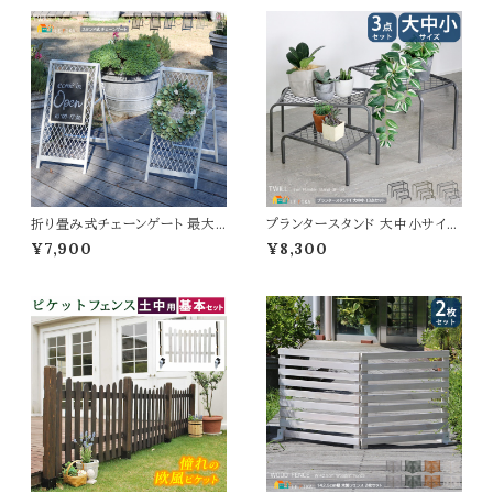
折り畳み式チェーンゲート 最大1
プランタースタンド 大中小サイズ
55cm幅 マットブラック ブルーグ
3点セット 大1台 中1台 小1台 合
¥7,900
¥8,300
レー アイボリーホワイト 自立式ゲ
計3点セット ゴールド グレー ブラ
ート 進入禁止ゲート 駐車場ゲー
ック 60cm幅 50cm幅 40cm
ト 境界線 間仕切り スタンド式ゲ
幅 鉢植えスタンド 植木鉢スタン
ート 最大幅155cm 奥行51cm
ド プランターラック おすすめ お
高さ64.5cm おすすめ おしゃれ
しゃれ スチール製 花台 鉢植え
折り畳み収納 コンパクト 分割可
台 植木鉢台 フラワースタンド フ
能 駐輪場ゲート
ラワーラック