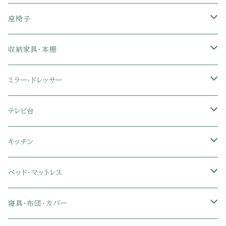
1人掛けソファ
座椅子
2人掛けソファ
1人掛け座椅子
収納家具・本棚
3人掛けソファ
2人掛け座椅子
カラーボックス
ミラー・ドレッサー
フロアソファ・ローソファ
リクライニング座椅子
本棚・書棚
ドレッサー・鏡台
テレビ台
ソファベッド
肘付き座椅子
衣類・タンス・チェスト
ミラー・スタンドミラー
壁面収納・ハイタイプテレビ台
キッチン
カウチソファ・コーナーソファ
座椅子カバー
ハンガーラック
ミドルタイプテレビ台
食器棚・キッチンボード
ベッド・マットレス
リクライニングソファ
ポケットコイル座椅子
ラック・シェルフ
ロータイプテレビ台
レンジ台
ローベッド
寝具・布団・カバー