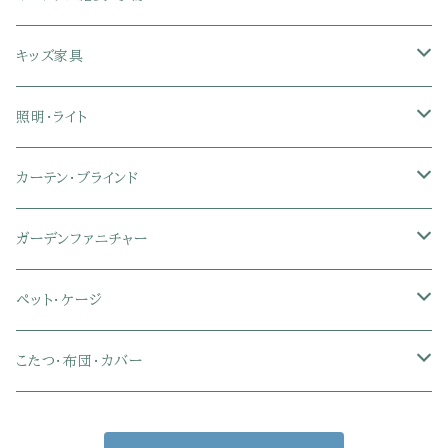
クイーン
ハイバックオフィスチェア
ソファベッド
こたつ布団
木製ダイニング
伸縮式テーブル
学習机
スツール・オットマン
オフィス収納
タオルハンガー
タオル
キッズ家具
ローバックオフィスチェア
マットレス
シングル
スチール脚ダイニング
ツインデスク
学習椅子
オフィス雑貨
洗濯カゴ・ワゴン
食器・食器スタンド
絵本ラック・本棚
照明・ライト
フットレスト付きオフィスチェア
セミシングル
セミシングル
セミダブル
デスクセット
ファブリックチェア
オフィス家電
物干しスタンド
キャニスター・ディスペンサー
ラック・ランドセルラック
シーリングライト
カーテン・ブラインド
肘付きオフィスチェア
シングル
シングル
ダブル
サイドワゴン・チェスト
革・レザー・合皮チェア
トイレ用品
コーヒーサーバー
おもちゃ・キッズ収納
シーリングファンライト
ドレープカーテン
ガーデンファニチャー
肘なしオフィスチェア
セミダブル
セミダブル
クイーン
木製デスク
スチール脚チェア
トイレットペーパーホルダー
エコバッグ
学習机・学習椅子
ペンダントライト
レースカーテン
ガーデンフェンス・アーチ
ペット・ケージ
メッシュオフィスチェア
ダブル
ダブル
キング
ガラスデスク
木脚チェア
バス用品・バスマット
玄関小物・傘
チェア・ベビーチェア・ソファ
スポットライト
カーテンセット
ガーデンテーブル・チェア・ベンチ
ケージ
こたつ・布団・カバー
クイーン
傘・傘立て
クイーン
幅100cm以下デスク
リビング雑貨
キッズベッド
間接照明
ブラインド
人工芝・タイル・マット
その他ペット用品
こたつテーブル