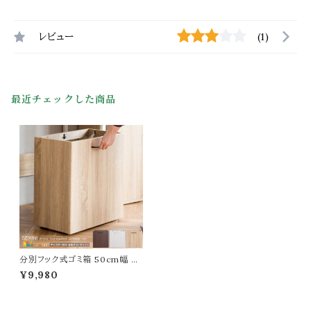
レビュー
(1)
最近チェックした商品
分別フック式ゴミ箱 50cm幅 ブ
ラウン ナチュラル ホワイト 茶色
¥9,980
白 ごみばこ ダストボックス オー
プンタイプ 引っ掛け 3連引っ掛
けフック式 2連フック式 ゴミ箱