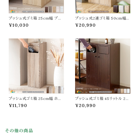
プッシュ式ゴミ箱 25cm幅 ブラ
プッシュ式2連ゴミ箱 50cm幅
ウン ナチュラル グレージュ ホワ
ブラウン ナチュラル ホワイト 茶
¥10,030
¥20,990
イト 木目柄 大理石柄 20リットル
色 白 ごみばこ プッシュ式ダスト
ごみばこ プッシュ扉 プッシュ式
ボックス くずかご ごみ入れ プッ
ダストボックス おすすめ おしゃ
シュ扉 2連 分別式ゴミ箱 おすす
れ 北欧 モダン 幅25cm 奥行き
め おしゃれ 北欧 モダン スタイリ
30cm 高さ48cm サイドテーブ
ッシュ 幅50cm 奥行き30cm
ル フタ付きゴミ箱 20Lポリ袋対
高さ80cm 45リットル 分別 蓋
応 蓋付き くずかご
付き フタ付きゴミ箱
プッシュ式ゴミ箱 25cm幅 ホワ
プッシュ式ゴミ箱 45リットル 2連
イト ナチュラル グレージュ ブラウ
タイプ 50cm幅 ブラウン ナチュ
¥11,790
¥20,990
ン モカ 木目調柄 大理石調柄 無
ラル グレージュ ホワイト 木目柄
地 45リットル プッシュ式ダストボ
大理石柄 45Lごみばこ プッシュ
ックス おすすめ おしゃれ 北欧
式ダストボックス くずかご ごみ
モダン スタイリッシュ くずかご
入れ プッシュ扉 2連 分別式ゴミ
ごみ入れ 幅25cm 奥行き30c
箱 おすすめ おしゃれ 北欧 モダ
その他の商品
m 高さ80cm プッシュ扉 蓋付き
ン 幅50cm 奥行き30cm 高さ8
ゴミ箱 スリム
0cm 45リットル