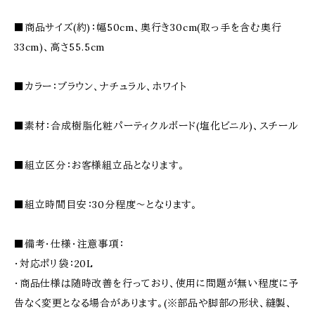
■商品サイズ(約)：幅50cm、奥行き30cm(取っ手を含む奥行
33cm)、高さ55.5cm
■カラー：ブラウン、ナチュラル、ホワイト
■素材：合成樹脂化粧パーティクルボード(塩化ビニル)、スチール
■組立区分：お客様組立品となります。
■組立時間目安：30分程度〜となります。
■備考・仕様・注意事項：
・対応ポリ袋：20L
・商品仕様は随時改善を行っており、使用に問題が無い程度に予
告なく変更となる場合があります。(※部品や脚部の形状、縫製、