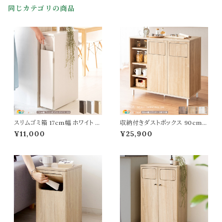
おすすめ おしゃれ 北欧 モダン
同じカテゴリの商品
スタイリッシュ キャスター付き 幅
50cm 全奥行き33cm 高さ55.
5cm フック式
スリムゴミ箱 17cm幅 ホワイト ナ
収納付きダストボックス 90cm
チュラル ブラウン 白 茶色 ダスト
幅 ブラウン ナチュラル ホワイト
¥11,000
¥25,900
ボックス 隙間設置 キャスター付
2連タイプ 分別ごみ箱 プッシュ
き プッシュ扉式 幅17cm 奥行4
扉付きごみ箱 幅90cm 奥行40
4.5cm 高さ80cm おすすめ お
cm 高さ86cm おすすめ おしゃ
しゃれ 北欧 モダン スタイリッシ
れ 北欧 モダン スタイリッシュ 収
ュ コンパクト 省スペース 木目調
納棚付き 45リットル 二連式ダス
スリムタイプ ごみ入れ くずかご
トボックス 両側取り出し可能 作
くず入れ
業台 くずかご ごみ入れ