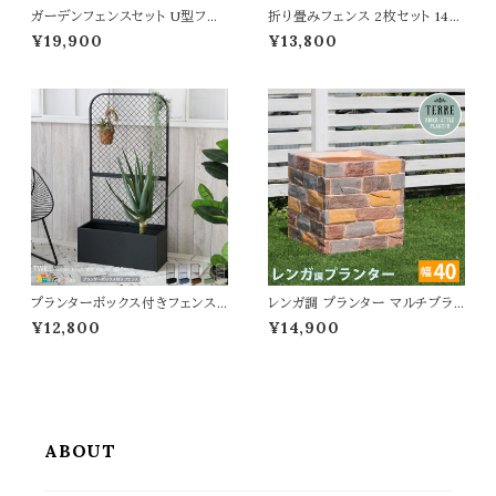
ガーデンフェンスセット U型フェ
折り畳みフェンス 2枚セット 142.
ンス1枚 土中用金具2個 フェンス
5cm幅 ボーダーフェンス ダーク
¥19,900
¥13,800
セット 120cm幅 ホワイト ダーク
グリーン ライトブラウン ホワイト
ブラウン 白 茶色 ウッドフェンス
グレー ウッドフェンス ガーデンフ
木製フェンス ピケットフェンス U
ェンス 木製フェンス 幅142.5cm
形フェンス おすすめ おしゃれ 北
奥行22.4cm 高さ71cm おすす
欧 庭のフェンス 土中用金具セッ
め おしゃれ 北欧 モダン スタイリ
ト 庭 ガーデニング 花壇 境界線
ッシュ 天然木 庭 花壇のフェンス
目隠し
折り畳み式
プランターボックス付きフェンス
レンガ調 プランター マルチブラ
60.5cm幅 マットブラック モカブ
ウン 茶色 植木鉢 40.5cm幅 鉢
¥12,800
¥14,900
ラウン ブルーグレー ピスタチオ
植え 水抜き穴付き 幅40.5cm
グリーン アイボリーホワイト 幅6
奥行40.5cm 高さ41cm 正方形
0.5cm 奥行25cm 高さ120cm
ガーデニング 庭 おすすめ おし
おすすめ おしゃれ プランター収
ゃれ 北欧 レンガ調プランター ガ
納ボックス ガーデンフェンス アイ
ーデニング鉢 家庭菜園 園芸 庭
アンフェンス 庭 ベランダ バルコ
園 ベランダ バルコニー エントラ
ニー 花壇 園芸
ンス 野菜 菜園 花壇
ABOUT