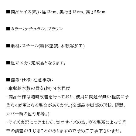
■商品サイズ(約)：幅13cm、奥行き13cm、高さ55cm
■カラー：ナチュラル、ブラウン
■素材：スチール(粉体塗装、木転写加工)
■組立区分：完成品となります。
■備考・仕様・注意事項：
・傘収納本数の目安(約)：4本程度
・商品仕様は随時改善を行っており、使用に問題が無い程度に予
告なく変更となる場合があります。(※部品や脚部の形状、縫製、
カバー類の色や形等。)
・サイズ表記につきまして、実寸サイズの為、測る場所によって若
干の誤差が生じることがありますので予めご了承下さいませ。