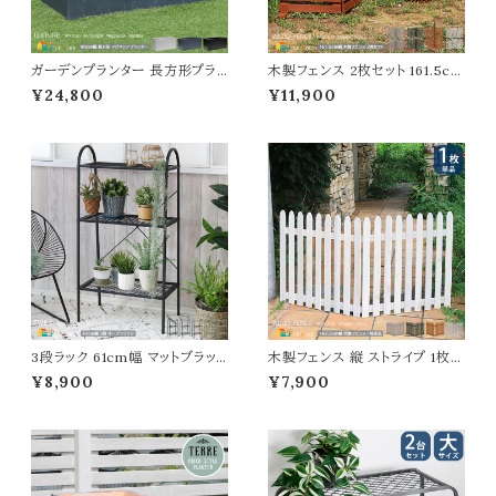
ガーデンプランター 長方形プラ
木製フェンス 2枚セット 161.5cm
ンター 90cm幅 ホワイト ブラッ
幅 ボーダーフェンス ライトブラウ
¥24,800
¥11,900
ク グレー 白 黒 灰色 植木鉢 鉢
ン ホワイト ダークグリーン グレー
植え 幅90cm 奥行44cm 高さ4
折り畳みフェンス ウッドフェンス
4cm おすすめ おしゃれ 北欧 モ
折り畳み式 幅161.5cm 奥行22
ダン スタイリッシュ コンクリート
cm 高さ61cm おすすめ おしゃ
風 石調 庭のプランター ガーデ
れ 北欧 モダン 天然木 庭のフェ
ニング 観葉植物 果物 野菜 園芸
ンス 境界線 玄関 庭園 花壇 庭
家庭菜園 水抜き穴付
ガーデニング
3段ラック 61cm幅 マットブラッ
木製フェンス 縦 ストライプ 1枚単
ク ブルーグレー モカブラウン ピ
品 142.5cm幅 ダークグリーン ラ
¥8,900
¥7,900
スタチオグリーン アイボリーホワ
イトブラウン ホワイト グレー ウッ
イト 収納ラック オープンラック デ
ドフェンス 折り畳みフェンス 幅1
ィスプレイラック 幅61cm 奥行3
42.5cm 奥行22.4cm 高さ71c
6cm 高さ110cm おすすめ おし
m おすすめ おしゃれ 北欧 モダ
ゃれ 北欧 モダン スチールラック
ン 天然木 庭のフェンス ガーデ
鉢植えラック プランターラック 植
ニング 花壇のフェンス 家庭菜園
木鉢ラック
境界線 フェンス