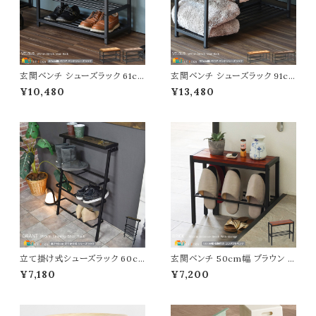
玄関ベンチ シューズラック 61c
玄関ベンチ シューズラック 91c
m幅 ダークブラウン ライトブラウ
m幅 ダークブラウン ライトブラウ
¥10,480
¥13,480
ン 靴収納ラック 玄関収納 玄関
ン 靴収納ラック 玄関収納 玄関
の椅子 幅61cm 奥行30.5cm
の椅子 幅91cm 奥行30.5cm
高さ42.5cm おすすめ おしゃれ
高さ42.5cm おすすめ おしゃれ
北欧 モダン スタイリッシュ ベロ
北欧 モダン スタイリッシュ ベロ
ア シューズ収納棚 玄関のベンチ
ア シューズ収納棚 玄関のベンチ
収納ラック 靴ラック ベンチ 椅子
収納ラック 靴ラック ベンチ 椅子
背もたれ無しチェア
背もたれ無しチェア
立て掛け式シューズラック 60c
玄関ベンチ 50cm幅 ブラウン コ
m幅 立て掛けタイプシューズラッ
ンパクトベンチ 収納付きベンチ
¥7,180
¥7,200
ク 靴収納 靴収納ラック 靴棚 幅
背もたれ無し 肘掛け無し スツー
60cm 奥行29cm 高さ90cm
ル おすすめ おしゃれ 北欧 モダ
スリム コンパクト 省スペース お
ン スタイリッシュ 木製座面 スチ
すすめ おしゃれ 北欧 モダン ス
ールフレーム 天然木使用 エント