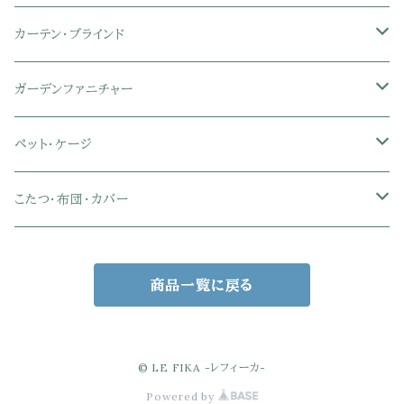
フットレスト付きオフィスチェア
セミシングル
セミシングル
セミダブル
デスクセット
ファブリックチェア
オフィス家電
物干しスタンド
キャニスター・ディスペンサー
ラック・ランドセルラック
シーリングライト
カーテン・ブラインド
肘付きオフィスチェア
シングル
シングル
ダブル
サイドワゴン・チェスト
革・レザー・合皮チェア
トイレ用品
コーヒーサーバー
おもちゃ・キッズ収納
シーリングファンライト
ドレープカーテン
ガーデンファニチャー
肘なしオフィスチェア
セミダブル
セミダブル
クイーン
木製デスク
スチール脚チェア
トイレットペーパーホルダー
エコバッグ
学習机・学習椅子
ペンダントライト
レースカーテン
ガーデンフェンス・アーチ
ペット・ケージ
メッシュオフィスチェア
ダブル
ダブル
キング
ガラスデスク
木脚チェア
バス用品・バスマット
玄関小物・傘
チェア・ベビーチェア・ソファ
スポットライト
カーテンセット
ガーデンテーブル・チェア・ベンチ
ケージ
こたつ・布団・カバー
クイーン
傘・傘立て
クイーン
幅100cm以下デスク
リビング雑貨
キッズベッド
間接照明
ブラインド
人工芝・タイル・マット
その他ペット用品
こたつテーブル
商品一覧に戻る
玄関小物
インテリア小物
68×68㎝
幅101～120cmデスク
キッチン雑貨
その他のキッズ家具
デスクライト
幅100㎝
サンシェード・日よけ
こたつ布団
アクセサリー収納
75×75㎝
掛布団
幅121～160cmデスク
スタンドライト
幅125㎝
室外機カバー
こたつセット
© LE FIKA -レフィーカ-
Powered by