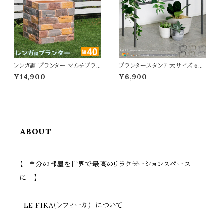
レンガ調 プランター マルチブラ
プランタースタンド 大サイズ 60
ウン 茶色 植木鉢 40.5cm幅 鉢
cm幅 同色2台セット ゴールド グ
¥14,900
¥6,900
植え 水抜き穴付き 幅40.5cm
レー ブラック 鉢植えスタンド 植
奥行40.5cm 高さ41cm 正方形
木鉢スタンド プランターラック お
ガーデニング 庭 おすすめ おし
すすめ おしゃれ スチール製 花
ゃれ 北欧 レンガ調プランター ガ
台 鉢植え台 植木鉢台 フラワー
ーデニング鉢 家庭菜園 園芸 庭
スタンド フラワーラック 通気性
園 ベランダ バルコニー エントラ
排水性 湿気対策 幅60cm 奥行
ンス 野菜 菜園 花壇
25cm 高さ35.5cm
ABOUT
【 自分の部屋を世界で最高のリラクゼーションスペース
に 】
「LE FIKA（レフィーカ）」について