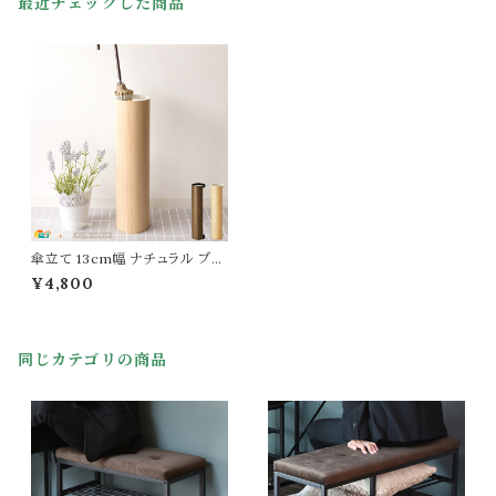
最近チェックした商品
傘立て 13cm幅 ナチュラル ブラ
ウン アンブレラスタンド 傘スタン
¥4,800
ド 傘ラック おすすめ おしゃれ
北欧 モダン スタイリッシュ 木目
調 スチール製 雨具収納 雨傘収
納 ラウンド型 円型 丸形 円形 丸
同じカテゴリの商品
型 幅13cm 奥行き13cm 高さ55
cm ラウンド型傘立 スリム コン
パクト 省スペース