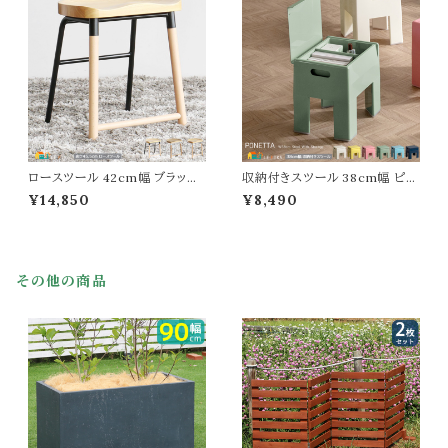
タイリッシュ 天然木使用 スチー
ランスベンチ スリッパ収納 靴収
ルフレーム 立て掛け靴ラック 玄
納 幅50cm 奥行19cm 高さ44.
関収納 玄関ラック
6cm 玄関椅子 ベンチ
ロースツール 42cm幅 ブラック
収納付きスツール 38cm幅 ピン
グレー ホワイト ロータイプ スツ
ク ライトブルー ライトグリーン ク
¥14,850
¥8,490
ール 背もたれ無し 肘掛け無し
リーム ネイビー イエロー コンパ
肘置き無し おすすめ おしゃれ
クトスツール 収納付き椅子 おす
北欧 モダン 幅42cm 奥行35.5
すめ おしゃれ スタイリッシュ 軽
cm 高さ45.5cm スチール脚 木
量設計 スリム コンパクト 省スペ
脚 木製座面 椅子 デスク用チェ
ース 玄関スツール サブチェア
その他の商品
ア チェアー ダイニングスツール
幅38cm 奥行31cm 高さ40cm
ロースツール サブチェア
背もたれ無し