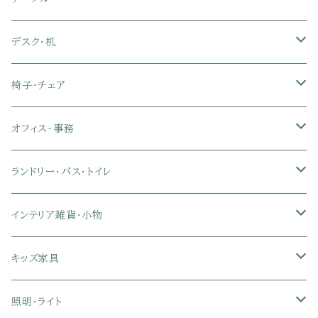
ダブル
セミダブル
シングル
セミシングル
布張り・ファブリックソファ
ランドリー・トイレ収納
サイドチェスト
隙間収納
脚付きマットレス
枕
キッチンマット
ダイニングチェア・ベンチ
サイドテーブル
デスク・机
クイーン
ダブル
セミダブル
シングル
セミシングル
ソファカバー
玄関収納
幅90cm以下テレビ台
キッチンマット
パイプベッド
タオルケット・ガーゼケット
フローリングマット
ダイニングテーブルセット
ウッドテーブル
パソコン・オフィスデスク
椅子・チェア
クイーン
ダブル
セミダブル
シングル
突っ張り棚・突っ張りラック
幅91～120cmテレビ台
キッチン用品
ロフトベッド
ブランケット・毛布
ジョイントマット
2人用ダイニングテーブルセット
センターテーブル
L字デスク
ダイニングチェア・ベンチ
オフィス・事務
クイーン
ダブル
セミダブル
幅121～150cmテレビ台
キッチン家電
2段ベッド
布団カバー・敷きパッド
4人用ダイニングテーブルセット
ガラステーブル
収納付きデスク
オフィスチェア
オフィスチェア
ランドリー・バス・トイレ
クイーン
ダブル
リクライニングチェア
幅151～180cmテレビ台
折りたたみベッド
ひんやりマット（冷却マット）
6人用ダイニングテーブルセット
カウンターテーブル
キーボードスライダー付きデスク
リビングチェア
オフィスデスク
ランドリーラック
インテリア雑貨・小物
クイーン
ハイバックオフィスチェア
ソファベッド
こたつ布団
木製ダイニング
伸縮式テーブル
学習机
スツール・オットマン
オフィス収納
タオルハンガー
タオル
キッズ家具
ローバックオフィスチェア
マットレス
シングル
スチール脚ダイニング
ツインデスク
学習椅子
オフィス雑貨
洗濯カゴ・ワゴン
食器・食器スタンド
絵本ラック・本棚
照明・ライト