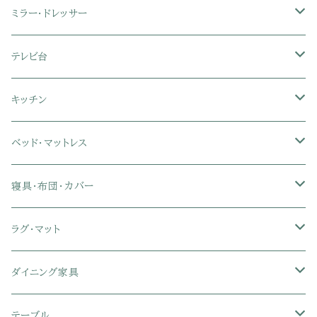
3人掛けソファ
2人掛け座椅子
カラーボックス
ミラー・ドレッサー
フロアソファ・ローソファ
リクライニング座椅子
本棚・書棚
ドレッサー・鏡台
テレビ台
ソファベッド
肘付き座椅子
衣類・タンス・チェスト
ミラー・スタンドミラー
壁面収納・ハイタイプテレビ台
キッチン
カウチソファ・コーナーソファ
座椅子カバー
ハンガーラック
ミドルタイプテレビ台
食器棚・キッチンボード
ベッド・マットレス
リクライニングソファ
ポケットコイル座椅子
ラック・シェルフ
ロータイプテレビ台
レンジ台
ローベッド
寝具・布団・カバー
セミシングル
スツール・オットマン
スチールラック・メタルラック
コーナーテレビ台
キッチンワゴン
収納付きベッド
掛け布団
ラグ・マット
シングル
セミシングル
クッションソファ
衣装ケース・壁面収納・ワードローブ
伸縮テレビ台
キッチンカウンター
パネルベッド
敷き布団
ラグ・カーペット
ダイニング家具
セミダブル
シングル
セミシングル
革・レザー・合皮ソファ
キャビネット・サイドボード
テレビスタンド
キッチンラック・冷蔵庫ラック
すのこベッド
布団セット
玄関マット
ダイニングテーブル
テーブル