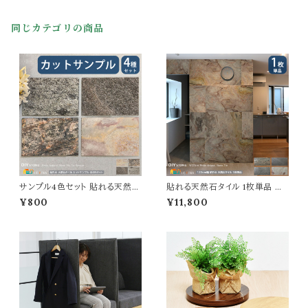
スチール製 壁掛け可能 コンパク
ト シンプル 幅28cm 奥行き9c
同じカテゴリの商品
m 高さ14cm Switch用収納ケ
ース スイッチケース 収納ボック
ス ゲーム機収納
サンプル4色セット 貼れる天然石
貼れる天然石タイル 1枚単品 横
タイル DIY ストーン シルバーグ
幅122cm 縦幅61cm 厚み0.2c
¥800
¥11,800
レー スチールグレー フォレストフ
m DIY ストーン シルバーグレー
ァイヤー タンホワイト 全4色サン
スチールグレー フォレストファイ
プル 天然石タイル カットできる
ヤー タンホワイト 天然石タイル
円柱施工 カーブ面施工 Fフォー
カットできる 円柱施工可能 カー
スター カット可能 おすすめ 壁に
ブ面施工可能 Fフォースター カ
貼れる お試しサンプルセット サ
ット可能 おすすめ おしゃれ モダ
ンプル品
ン 石柄 壁に貼れる