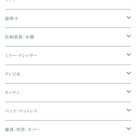
ソファ
1人掛けソファ
座椅子
2人掛けソファ
1人掛け座椅子
収納家具・本棚
3人掛けソファ
2人掛け座椅子
カラーボックス
ミラー・ドレッサー
フロアソファ・ローソファ
リクライニング座椅子
本棚・書棚
ドレッサー・鏡台
テレビ台
ソファベッド
肘付き座椅子
衣類・タンス・チェスト
ミラー・スタンドミラー
壁面収納・ハイタイプテレビ台
キッチン
カウチソファ・コーナーソファ
座椅子カバー
ハンガーラック
ミドルタイプテレビ台
食器棚・キッチンボード
ベッド・マットレス
リクライニングソファ
ポケットコイル座椅子
ラック・シェルフ
ロータイプテレビ台
レンジ台
ローベッド
寝具・布団・カバー