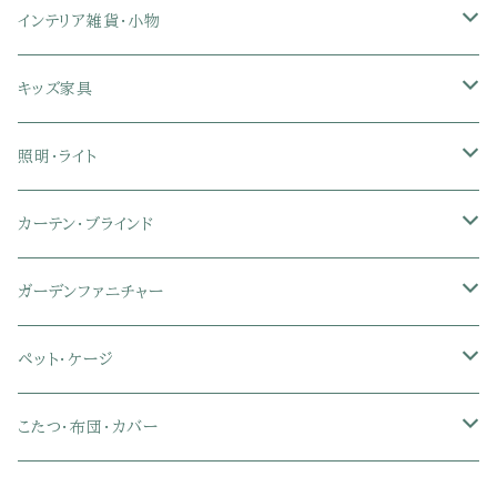
ダブル
リクライニングチェア
幅151～180cmテレビ台
折りたたみベッド
ひんやりマット（冷却マット）
6人用ダイニングテーブルセット
カウンターテーブル
キーボードスライダー付きデスク
リビングチェア
オフィスデスク
ランドリーラック
インテリア雑貨・小物
クイーン
ハイバックオフィスチェア
ソファベッド
こたつ布団
木製ダイニング
伸縮式テーブル
学習机
スツール・オットマン
オフィス収納
タオルハンガー
タオル
キッズ家具
ローバックオフィスチェア
マットレス
シングル
スチール脚ダイニング
ツインデスク
学習椅子
オフィス雑貨
洗濯カゴ・ワゴン
食器・食器スタンド
絵本ラック・本棚
照明・ライト
フットレスト付きオフィスチェア
セミシングル
セミシングル
セミダブル
デスクセット
ファブリックチェア
オフィス家電
物干しスタンド
キャニスター・ディスペンサー
ラック・ランドセルラック
シーリングライト
カーテン・ブラインド
肘付きオフィスチェア
シングル
シングル
ダブル
サイドワゴン・チェスト
革・レザー・合皮チェア
トイレ用品
コーヒーサーバー
おもちゃ・キッズ収納
シーリングファンライト
ドレープカーテン
ガーデンファニチャー
肘なしオフィスチェア
セミダブル
セミダブル
クイーン
木製デスク
スチール脚チェア
トイレットペーパーホルダー
エコバッグ
学習机・学習椅子
ペンダントライト
レースカーテン
ガーデンフェンス・アーチ
ペット・ケージ
メッシュオフィスチェア
ダブル
ダブル
キング
ガラスデスク
木脚チェア
バス用品・バスマット
玄関小物・傘
チェア・ベビーチェア・ソファ
スポットライト
カーテンセット
ガーデンテーブル・チェア・ベンチ
ケージ
こたつ・布団・カバー
クイーン
傘・傘立て
クイーン
幅100cm以下デスク
リビング雑貨
キッズベッド
間接照明
ブラインド
人工芝・タイル・マット
その他ペット用品
こたつテーブル