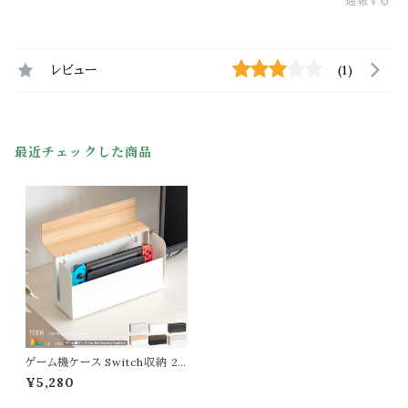
通報する
レビュー
(1)
最近チェックした商品
ゲーム機ケース Switch収納 28
cm幅 ホワイト ナチュラル ブラウ
¥5,280
ン 白 茶色 おすすめ おしゃれ 北
欧 モダン スタイリッシュ 木目調