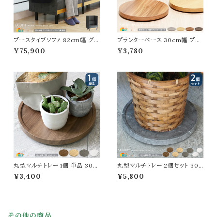
ブースタイプソファ 82cm幅 グレ
プランターベース 30cm幅 ブラ
ー パーテーションソファ パネルソ
ウン ライトブラウン ナチュラル グ
¥75,900
¥3,780
ファ パネルチェア 間仕切りソファ
レー キャスター付き 植木鉢台
一人用 パーテーション付ソファ
鉢植え台 プランター台 幅30cm
オフィス用 ワークチェア 幅82c
奥行30cm 高さ3.7cm おすす
m 奥行65.5cm 高さ123.5cm
め おしゃれ 北欧 モダン スタイリ
座面高43cm おすすめ おしゃれ
ッシュ プランター置き 鉢植え置
北欧 モダン スタイリッシュ 一人
き 植木鉢置き リビング 玄関 円
掛 ブースソファ
型 丸型 円形 丸形
丸型マルチトレー 1個 単品 30c
丸型マルチトレー 2個セット 30c
m幅 ウォルナット ナチュラルオー
m幅 ウォルナット ナチュラルオー
¥3,400
¥5,800
ク グレーマーブル ホワイトマーブ
ク グレーマーブル ホワイトマーブ
ル 円形 円型 丸形 ラウンド型 お
ル 円形 円型 丸形 ラウンド型 お
すすめ おしゃれ 北欧 モダン ス
すすめ おしゃれ 北欧 モダン ス
タイリッシュ マーブル柄 大理石
タイリッシュ マーブル柄 大理石
型 木目柄 プランタースタンド キ
型 木目柄 プランタースタンド キ
その他の商品
ャスター付き 幅30cm 奥行30c
ャスター付き 幅30cm 奥行30c