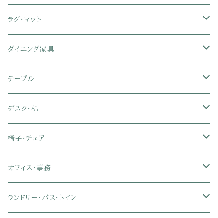
セミシングル
スツール・オットマン
スチールラック・メタルラック
コーナーテレビ台
キッチンワゴン
収納付きベッド
掛け布団
ラグ・マット
シングル
セミシングル
クッションソファ
衣装ケース・壁面収納・ワードローブ
伸縮テレビ台
キッチンカウンター
パネルベッド
敷き布団
ラグ・カーペット
ダイニング家具
セミダブル
シングル
セミシングル
革・レザー・合皮ソファ
キャビネット・サイドボード
テレビスタンド
キッチンラック・冷蔵庫ラック
すのこベッド
布団セット
玄関マット
ダイニングテーブル
テーブル
ダブル
セミダブル
シングル
セミシングル
布張り・ファブリックソファ
ランドリー・トイレ収納
サイドチェスト
隙間収納
脚付きマットレス
枕
キッチンマット
ダイニングチェア・ベンチ
サイドテーブル
デスク・机
クイーン
ダブル
セミダブル
シングル
セミシングル
ソファカバー
玄関収納
幅90cm以下テレビ台
キッチンマット
パイプベッド
タオルケット・ガーゼケット
フローリングマット
ダイニングテーブルセット
ウッドテーブル
パソコン・オフィスデスク
椅子・チェア
クイーン
ダブル
セミダブル
シングル
突っ張り棚・突っ張りラック
幅91～120cmテレビ台
キッチン用品
ロフトベッド
ブランケット・毛布
ジョイントマット
2人用ダイニングテーブルセット
センターテーブル
L字デスク
ダイニングチェア・ベンチ
オフィス・事務
クイーン
ダブル
セミダブル
幅121～150cmテレビ台
キッチン家電
2段ベッド
布団カバー・敷きパッド
4人用ダイニングテーブルセット
ガラステーブル
収納付きデスク
オフィスチェア
オフィスチェア
ランドリー・バス・トイレ
クイーン