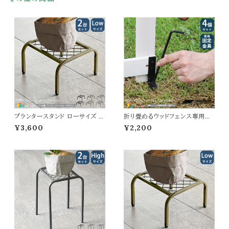
m 高さ3.5cm
m 高さ3.5cm
プランタースタンド ローサイズ 2
折り畳めるウッドフェンス専用固
5cm幅 同色2台セット ブラック
定金具 4個セット 専用固定金具
¥3,600
¥2,200
ゴールド グレー 幅25cm 奥行2
ウッドフェンス用金具 ペグ フェン
5cm 高さ15.5cm ロータイプ プ
ス固定金具 ペグ幅5.3cm 高さ1
ランター台 植木鉢台 植木鉢スタ
8cm 直径0.6cm おすすめ おし
ンド 鉢植えスタンド 鉢植え台 フ
ゃれ スチール製 L字金具幅2c
ラワースタンド フラワーラック 花
m 奥行3cm 高さ8cm 木製フェ
台 スチール製 おすすめ おしゃ
ンス固定金具 折り畳みフェンス
れ コンパクト
用固定金具 ガーデニング