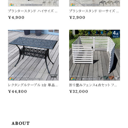
プランタースタンド ハイサイズ 2
プランタースタンド ローサイズ 2
5cm幅 同色2台セット ゴールド
5cm幅 1台単品 ブラック ゴール
¥4,900
¥2,900
ブラック グレー 幅25cm 奥行2
ド グレー 幅25cm 奥行25cm
5cm 高さ35.5cm ハイタイプ プ
高さ15.5cm ロータイプ プランタ
ランター台 植木鉢台 植木鉢スタ
ー台 植木鉢台 植木鉢スタンド
ンド 鉢植えスタンド 鉢植え台 フ
鉢植えスタンド 鉢植え台 フラワ
ラワースタンド フラワーラック 花
ースタンド フラワーラック 花台
台 おすすめ おしゃれ コンパクト
花ラック おすすめ おしゃれ コン
スチール製
パクト スチール製
レクタングルテーブル 1台 単品 1
折り畳みフェンス4点セット フェ
23.5cm幅 マットブラック ガーデ
ンス3枚 ゲート1セット 合計4点セ
¥44,800
¥32,000
ンテーブル 長方形 アルミ製テー
ット ボーダーフェンスセット フェ
ブル 鋳物 長方形テーブル おす
ンス1枚142.5cm幅 ライトブラウ
すめ おしゃれ 北欧 モダン クラ
ン ダークグリーン グレー ホワイト
シカル 庭のテーブル ベランダ テ
おすすめ おしゃれ 北欧 モダン
ラス アウトドアテーブル バルコニ
ウッドフェンスセット 木製フェン
ー 庭 幅123.5cm 奥行62.5cm
スゲートセット 天然木 ガーデン
高さ74.5cm 机
フェンス
ABOUT