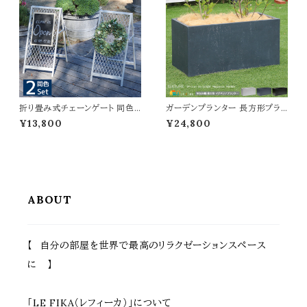
イリッシュ 天然木 フェンス 花壇
ットフェンス 春 夏 秋 冬 連結セ
のフェンス
ット
折り畳み式チェーンゲート 同色2
ガーデンプランター 長方形プラ
セット マットブラック ブルーグレ
ンター 90cm幅 ホワイト ブラッ
¥13,800
¥24,800
ー アイボリーホワイト 自立式ゲー
ク グレー 白 黒 灰色 植木鉢 鉢
ト 1セット最大155cm幅 進入禁
植え 幅90cm 奥行44cm 高さ4
止ゲート 駐車場ゲート 境界線
4cm おすすめ おしゃれ 北欧 モ
間仕切り スタンド式ゲート 連結
ダン スタイリッシュ コンクリート
可能 分割可能 おすすめ おしゃ
風 石調 庭のプランター ガーデ
れ 折り畳み収納 コンパクト収納
ニング 観葉植物 果物 野菜 園芸
駐輪場ゲート
家庭菜園 水抜き穴付
ABOUT
【 自分の部屋を世界で最高のリラクゼーションスペース
に 】
「LE FIKA（レフィーカ）」について