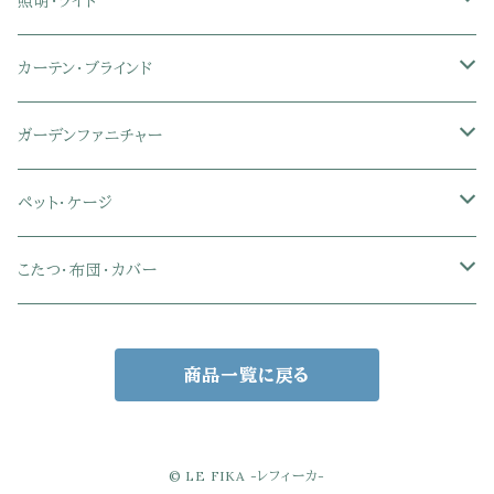
マットレス
シングル
スチール脚ダイニング
ツインデスク
学習椅子
オフィス雑貨
洗濯カゴ・ワゴン
食器・食器スタンド
絵本ラック・本棚
照明・ライト
フットレスト付きオフィスチェア
セミシングル
セミシングル
セミダブル
デスクセット
ファブリックチェア
オフィス家電
物干しスタンド
キャニスター・ディスペンサー
ラック・ランドセルラック
シーリングライト
カーテン・ブラインド
肘付きオフィスチェア
シングル
シングル
ダブル
サイドワゴン・チェスト
革・レザー・合皮チェア
トイレ用品
コーヒーサーバー
おもちゃ・キッズ収納
シーリングファンライト
ドレープカーテン
ガーデンファニチャー
肘なしオフィスチェア
セミダブル
セミダブル
クイーン
木製デスク
スチール脚チェア
トイレットペーパーホルダー
エコバッグ
学習机・学習椅子
ペンダントライト
レースカーテン
ガーデンフェンス・アーチ
ペット・ケージ
メッシュオフィスチェア
ダブル
ダブル
キング
ガラスデスク
木脚チェア
バス用品・バスマット
玄関小物・傘
チェア・ベビーチェア・ソファ
スポットライト
カーテンセット
ガーデンテーブル・チェア・ベンチ
ケージ
こたつ・布団・カバー
クイーン
傘・傘立て
クイーン
幅100cm以下デスク
リビング雑貨
キッズベッド
間接照明
ブラインド
人工芝・タイル・マット
その他ペット用品
こたつテーブル
商品一覧に戻る
玄関小物
インテリア小物
68×68㎝
幅101～120cmデスク
キッチン雑貨
その他のキッズ家具
デスクライト
幅100㎝
サンシェード・日よけ
こたつ布団
アクセサリー収納
75×75㎝
掛布団
幅121～160cmデスク
スタンドライト
幅125㎝
室外機カバー
こたつセット
© LE FIKA -レフィーカ-