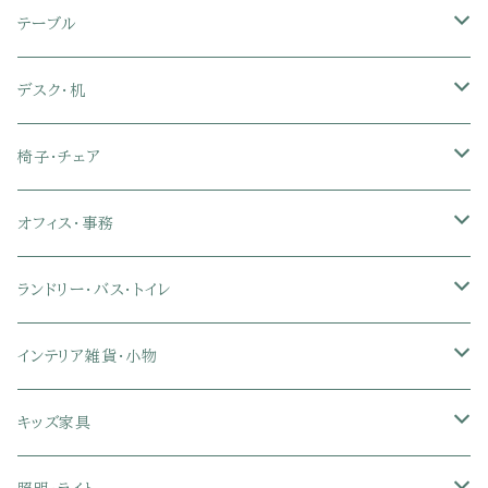
セミダブル
シングル
セミシングル
革・レザー・合皮ソファ
キャビネット・サイドボード
テレビスタンド
キッチンラック・冷蔵庫ラック
すのこベッド
布団セット
玄関マット
ダイニングテーブル
テーブル
ダブル
セミダブル
シングル
セミシングル
布張り・ファブリックソファ
ランドリー・トイレ収納
サイドチェスト
隙間収納
脚付きマットレス
枕
キッチンマット
ダイニングチェア・ベンチ
サイドテーブル
デスク・机
クイーン
ダブル
セミダブル
シングル
セミシングル
ソファカバー
玄関収納
幅90cm以下テレビ台
キッチンマット
パイプベッド
タオルケット・ガーゼケット
フローリングマット
ダイニングテーブルセット
ウッドテーブル
パソコン・オフィスデスク
椅子・チェア
クイーン
ダブル
セミダブル
シングル
突っ張り棚・突っ張りラック
幅91～120cmテレビ台
キッチン用品
ロフトベッド
ブランケット・毛布
ジョイントマット
2人用ダイニングテーブルセット
センターテーブル
L字デスク
ダイニングチェア・ベンチ
オフィス・事務
クイーン
ダブル
セミダブル
幅121～150cmテレビ台
キッチン家電
2段ベッド
布団カバー・敷きパッド
4人用ダイニングテーブルセット
ガラステーブル
収納付きデスク
オフィスチェア
オフィスチェア
ランドリー・バス・トイレ
クイーン
ダブル
リクライニングチェア
幅151～180cmテレビ台
折りたたみベッド
ひんやりマット（冷却マット）
6人用ダイニングテーブルセット
カウンターテーブル
キーボードスライダー付きデスク
リビングチェア
オフィスデスク
ランドリーラック
インテリア雑貨・小物
クイーン
ハイバックオフィスチェア
ソファベッド
こたつ布団
木製ダイニング
伸縮式テーブル
学習机
スツール・オットマン
オフィス収納
タオルハンガー
タオル
キッズ家具
ローバックオフィスチェア