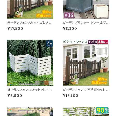
ガーデンフェンスセット U型フェ
ガーデンプランター グレー ホワイ
ンス1枚 平地用金具2個 フェンス
ト 灰色 白 プランター 植木鉢 鉢
¥17,500
¥8,800
セット 120cm幅 ホワイト ダーク
植え 幅36cm 奥行36cm 高さ3
ブラウン 白 茶色 ウッドフェンス
6.5cm 正方形 おすすめ おしゃ
木製フェンス ピケットフェンス U
れ 北欧 ベランダ バルコニー ガ
形フェンス おすすめ おしゃれ 北
ーデニング 庭 エントランス 玄関
欧 庭のフェンス 平地用金具セッ
テラス 庭園 菜園 花壇 観葉植物
ト 庭 ガーデニング 花壇 境界線
多肉植物 モダン マグネシウム
目隠し
水抜き穴付き
折り畳みフェンス 2枚セット 121.
ガーデンフェンス 連結用セット U
5cm幅 ボーダーフェンス ライト
型フェンス1枚 平地用金具1個 連
¥6,900
¥13,100
ブラウン ホワイト ダークグリーン
結用 120cm幅 ダークブラウン
グレー ウッドミニフェンス ガーデ
ホワイト 茶色 白 木製フェンス ウ
ンフェンス 木製フェンス 幅121.5
ッドフェンス ピケットフェンス 庭
cm 奥行1.6cm 高さ44cm おす
ガーデニング 花壇 境界線 目隠
すめ おしゃれ 北欧 モダン スタ
し 春 夏 秋 冬 U形フェンス ピケ