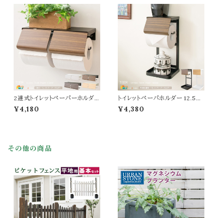
スト 子供部屋収納 おすすめ お
納棚 スリム コンパクト 省スペー
しゃれ モダン 引き出し収納 二
ス おすすめ おしゃれ 北欧 モダ
段収納棚 2段収納タンス 完成品
ン タオル収納 洗剤収納 可動棚
幅39.cm 奥行31cm 高さ48cm
洗濯カゴ付き 幅35cm 奥行41.
収納棚 二段タンス
8cm 高さ160cm 収納
2連式トイレットペーパーホルダー
トイレットペーパホルダー 12.5c
25cm幅 ナチュラル ブラウン ホ
m幅 ブラウン ナチュラル 縦置き
¥4,180
¥4,380
ワイト グレー トイレットペーパー
ストック 縦置き型 縦型 おすすめ
ホルダー 2連タイプ おすすめ お
おしゃれ 北欧 モダン スタイリッ
しゃれ 北欧 モダン スタイリッシ
シュ 木目調 スチール製 トイレ収
ュ ダブルタイプ ツインタイプ 木
納 幅12.5cm 奥行き11.5cm 高
目調 スチール製 二連ホルダー 2
さ28cm トイレットペーパーストッ
その他の商品
連ホルダー トイレ収納 ツイン 2
ク 縦置型ストック トイレットペー
連 二連
パーカバー