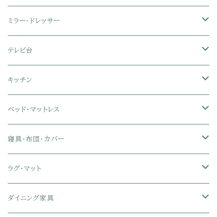
3人掛けソファ
2人掛け座椅子
カラーボックス
ミラー・ドレッサー
フロアソファ・ローソファ
リクライニング座椅子
本棚・書棚
ドレッサー・鏡台
テレビ台
ソファベッド
肘付き座椅子
衣類・タンス・チェスト
ミラー・スタンドミラー
壁面収納・ハイタイプテレビ台
キッチン
カウチソファ・コーナーソファ
座椅子カバー
ハンガーラック
ミドルタイプテレビ台
食器棚・キッチンボード
ベッド・マットレス
リクライニングソファ
ポケットコイル座椅子
ラック・シェルフ
ロータイプテレビ台
レンジ台
ローベッド
寝具・布団・カバー
セミシングル
スツール・オットマン
スチールラック・メタルラック
コーナーテレビ台
キッチンワゴン
収納付きベッド
掛け布団
ラグ・マット
シングル
セミシングル
クッションソファ
衣装ケース・壁面収納・ワードローブ
伸縮テレビ台
キッチンカウンター
パネルベッド
敷き布団
ラグ・カーペット
ダイニング家具