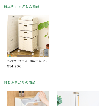
最近チェックした商品
ランドリーチェスト 36cm幅 アイ
ボリー ブルー 人工ラタン キャス
¥14,800
ター付き サニタリーチェスト スリ
ム コンパクト 省スペース 引き出
し収納 オープン収納 洗面所収
納 脱衣所収納 タオル収納 幅36
同じカテゴリの商品
cm 奥行29cm 高さ79cm おす
すめ おしゃれ 北欧 モダン スタ
イリッシュ 収納