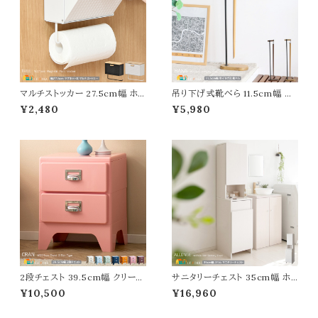
マルチストッカー 27.5cm幅 ホワ
吊り下げ式靴べら 11.5cm幅 ブ
イト ブラック 白 黒 キッチン収納
ラウン ナチュラル 玄関収納 靴べ
¥2,480
¥5,980
サニタリー収納 洗濯機横収納
ら シューホーン 吊り下げ式収納
マグネット式 壁面取り付け 幅27.
おすすめ おしゃれ 北欧 モダン
5cm 奥行11.5cm 高さ24.5cm
スタイリッシュ 吊り下げ靴べら
おすすめ おしゃれ シンプル スタ
ハンギングシューホーン スリム
イリッシュ キッチンペーパーホル
コンパクト 省スペース 軽量設計
ダー キッチン用品収納 玄関収納
幅11.5cm 奥行21cm 高さ79.5c
マルチ収納
m 木製靴ベラ
2段チェスト 39.5cm幅 クリーム
サニタリーチェスト 35cm幅 ホ
ライトブルー ライトグリーン ネイ
ワイト 木目柄 サニタリー収納ラ
¥10,500
¥16,960
ビー オレンジ ピンク ワイン ABS
ック 洗濯物収納 ランドリー収納
樹脂 リビングチェスト 収納チェ
ラック スリムラック 隙間収納 収