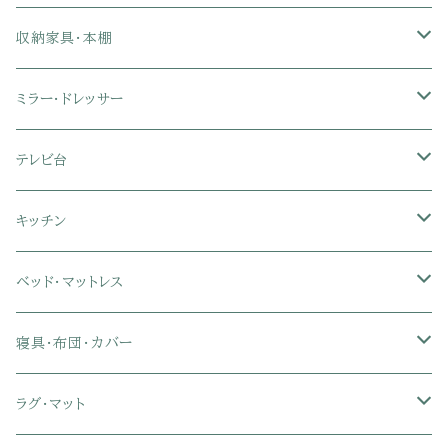
2人掛けソファ
1人掛け座椅子
収納家具・本棚
3人掛けソファ
2人掛け座椅子
カラーボックス
ミラー・ドレッサー
フロアソファ・ローソファ
リクライニング座椅子
本棚・書棚
ドレッサー・鏡台
テレビ台
ソファベッド
肘付き座椅子
衣類・タンス・チェスト
ミラー・スタンドミラー
壁面収納・ハイタイプテレビ台
キッチン
カウチソファ・コーナーソファ
座椅子カバー
ハンガーラック
ミドルタイプテレビ台
食器棚・キッチンボード
ベッド・マットレス
リクライニングソファ
ポケットコイル座椅子
ラック・シェルフ
ロータイプテレビ台
レンジ台
ローベッド
寝具・布団・カバー
セミシングル
スツール・オットマン
スチールラック・メタルラック
コーナーテレビ台
キッチンワゴン
収納付きベッド
掛け布団
ラグ・マット