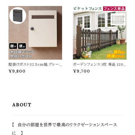
すすめ おしゃれ スチール製 花
36cm 高さ36cm おすすめ お
台 鉢植え台 植木鉢台 フラワー
しゃれ 北欧 モダン ベランダ バ
スタンド フラワーラック 通気性
ルコニー ガーデニング 庭 玄関
排水性 湿気対策 幅60cm 奥行
テラス 家庭菜園 花壇 観葉植物
25cm 高さ35.5cm
野菜 果物 水抜き穴付
壁掛けポスト32.5cm幅 グレー
ガーデンフェンス 1枚 単品 120c
グレージュ 玄関ポスト 郵便ポス
m幅 U型フェンス ダークブラウン
¥9,800
¥9,700
ト 木目調 ダイヤルロック式ポスト
ホワイト 茶色 白 ウッドフェンス
ダイヤル式 おすすめ おしゃれ
木製フェンス 幅120.2cm 奥行
北欧 幅32.5cm 奥行14.5cm
2.5cm 高さ87.2cm おすすめ
高さ42.5cm 郵便受け 横開き
おしゃれ 北欧 ピケットフェンス
春 夏 秋 冬 施錠付きポスト ダイ
庭 ガーデニング 境界線 花壇 目
ヤル式ポスト エクステリア 戸建
隠し 庭のフェンス 春 夏 秋 冬 U
て 壁面ポスト DIY
型 1枚単品
ABOUT
【 自分の部屋を世界で最高のリラクゼーションスペース
に 】