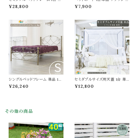
品 123cm幅 ブラック ホワイト 黒
チュラル ホワイト シングルサイズ
¥28,800
¥7,900
白 セミダブルサイズ ベッド セミ
用ヘッドボード 寝室収納 収納棚
ダブルベッド ベッドフレーム 幅1
2口コンセント付き 収納ラック デ
23cm 奥行208cm 高さ98.5c
ィスプレイラック おすすめ おしゃ
m おすすめ おしゃれ 北欧 モダ
れ 北欧 モダン 布団用ヘッドボ
ン スタイリッシュ スチールフレー
ード マットレス用ヘッドボード 幅
ム アイアンベッド 春 夏 秋 冬 一
100.5cm 奥行17cm 高さ50cm
人暮らし
棚 ラック
シングルベッドフレーム 単品 10
セミダブルサイズ用天蓋 1台 単
3cm幅 ホワイト ゴールド 白 ス
品 123cm幅 ホワイト ゴールド
¥26,240
¥12,800
チールフレーム シングルサイズベ
白 ベッド用天蓋 セミダブルサイ
ッドフレーム シングルベッド 幅10
ズ天蓋 天蓋単品 設置時サイズ
3cm 奥行206cm 高さ102cm
幅123cm 奥行206cm 高さ207
おすすめ おしゃれ 北欧 モダン
cm おすすめ おしゃれ 北欧 モ
スタイリッシュ アンティーク調 春
ダン スタイリッシュ アンティーク
その他の商品
夏 秋 冬 ベッドフレーム シングル
調 姫系 セミダブルベッド用天蓋
サイズ
春 夏 秋 冬 天蓋