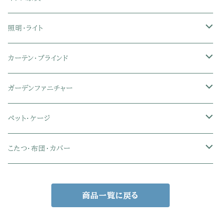
ローバックオフィスチェア
マットレス
シングル
スチール脚ダイニング
ツインデスク
学習椅子
オフィス雑貨
洗濯カゴ・ワゴン
食器・食器スタンド
絵本ラック・本棚
照明・ライト
フットレスト付きオフィスチェア
セミシングル
セミシングル
セミダブル
デスクセット
ファブリックチェア
オフィス家電
物干しスタンド
キャニスター・ディスペンサー
ラック・ランドセルラック
シーリングライト
カーテン・ブラインド
肘付きオフィスチェア
シングル
シングル
ダブル
サイドワゴン・チェスト
革・レザー・合皮チェア
トイレ用品
コーヒーサーバー
おもちゃ・キッズ収納
シーリングファンライト
ドレープカーテン
ガーデンファニチャー
肘なしオフィスチェア
セミダブル
セミダブル
クイーン
木製デスク
スチール脚チェア
トイレットペーパーホルダー
エコバッグ
学習机・学習椅子
ペンダントライト
レースカーテン
ガーデンフェンス・アーチ
ペット・ケージ
メッシュオフィスチェア
ダブル
ダブル
キング
ガラスデスク
木脚チェア
バス用品・バスマット
玄関小物・傘
チェア・ベビーチェア・ソファ
スポットライト
カーテンセット
ガーデンテーブル・チェア・ベンチ
ケージ
こたつ・布団・カバー
クイーン
傘・傘立て
クイーン
幅100cm以下デスク
リビング雑貨
キッズベッド
間接照明
ブラインド
人工芝・タイル・マット
その他ペット用品
こたつテーブル
商品一覧に戻る
玄関小物
インテリア小物
68×68㎝
幅101～120cmデスク
キッチン雑貨
その他のキッズ家具
デスクライト
幅100㎝
サンシェード・日よけ
こたつ布団