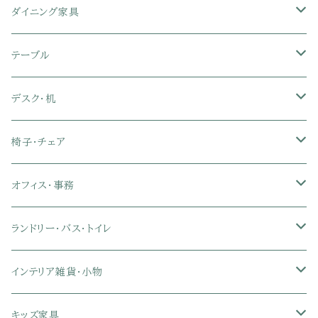
シングル
セミシングル
クッションソファ
衣装ケース・壁面収納・ワードローブ
伸縮テレビ台
キッチンカウンター
パネルベッド
敷き布団
ラグ・カーペット
ダイニング家具
セミダブル
シングル
セミシングル
革・レザー・合皮ソファ
キャビネット・サイドボード
テレビスタンド
キッチンラック・冷蔵庫ラック
すのこベッド
布団セット
玄関マット
ダイニングテーブル
テーブル
ダブル
セミダブル
シングル
セミシングル
布張り・ファブリックソファ
ランドリー・トイレ収納
サイドチェスト
隙間収納
脚付きマットレス
枕
キッチンマット
ダイニングチェア・ベンチ
サイドテーブル
デスク・机
クイーン
ダブル
セミダブル
シングル
セミシングル
ソファカバー
玄関収納
幅90cm以下テレビ台
キッチンマット
パイプベッド
タオルケット・ガーゼケット
フローリングマット
ダイニングテーブルセット
ウッドテーブル
パソコン・オフィスデスク
椅子・チェア
クイーン
ダブル
セミダブル
シングル
突っ張り棚・突っ張りラック
幅91～120cmテレビ台
キッチン用品
ロフトベッド
ブランケット・毛布
ジョイントマット
2人用ダイニングテーブルセット
センターテーブル
L字デスク
ダイニングチェア・ベンチ
オフィス・事務
クイーン
ダブル
セミダブル
幅121～150cmテレビ台
キッチン家電
2段ベッド
布団カバー・敷きパッド
4人用ダイニングテーブルセット
ガラステーブル
収納付きデスク
オフィスチェア
オフィスチェア
ランドリー・バス・トイレ
クイーン
ダブル
リクライニングチェア
幅151～180cmテレビ台
折りたたみベッド
ひんやりマット（冷却マット）
6人用ダイニングテーブルセット
カウンターテーブル
キーボードスライダー付きデスク
リビングチェア
オフィスデスク
ランドリーラック
インテリア雑貨・小物
クイーン
ハイバックオフィスチェア
ソファベッド
こたつ布団
木製ダイニング
伸縮式テーブル
学習机
スツール・オットマン
オフィス収納
タオルハンガー
タオル
キッズ家具