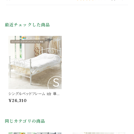
最近チェックした商品
シングルベッドフレーム 1台 単品
103cm幅 ブラック ホワイト 黒
¥26,310
白 シングルサイズ ベッド シング
ルベッド ベッドフレーム 幅103c
m 奥行208cm 高さ98.5cm お
すすめ おしゃれ 北欧 姫系 モダ
同じカテゴリの商品
ン スタイリッシュ スチールフレー
ム アイアンベッド 春 夏 秋 冬 一
人暮らし