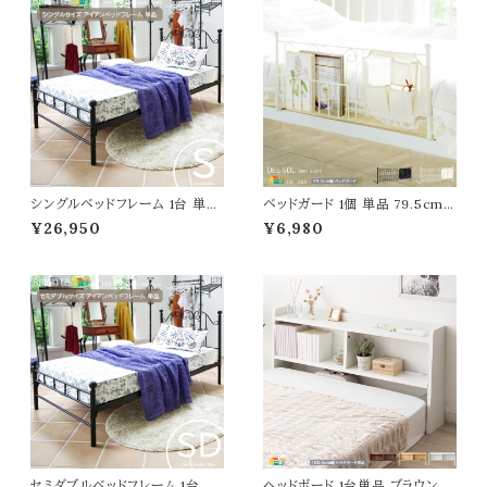
シングルベッドフレーム 1台 単品
ベッドガード 1個 単品 79.5cm
103cm幅 ブラック ホワイト 黒
幅 ブラック ホワイト ベッド横ガー
¥26,950
¥6,980
白 シングルサイズ ベッド シング
ド ベッドサイドガード 落下防止
ルベッド ベッドフレーム 幅103c
ベッド横収納 幅79.5cm 奥行4
m 奥行208cm 高さ98.5cm お
3.5cm 高さ35cm おすすめ お
すすめ おしゃれ 北欧 モダン ス
しゃれ モダン 姫系 スタイリッシ
タイリッシュ スチールフレーム ア
ュ 布団落下防止 ベッドサイド収
イアンベッド 春 夏 秋 冬 一人暮
納 リモコン収納 携帯電話収納
らし ワンルーム
ベッド横収納ラック
セミダブルベッドフレーム 1台 単
ヘッドボード 1台単品 ブラウン ナ