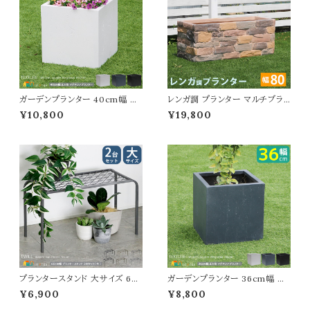
ガーデンプランター 40cm幅 正
レンガ調 プランター マルチブラ
方形 ブラック グレー ホワイト 黒
ウン 茶色 植木鉢 82cm幅 鉢植
¥10,800
¥19,800
灰色 白 四角形 プランター コン
え 水抜き穴付き 幅82cm 奥行3
クリート風 石調 植木鉢 鉢植え
1cm 高さ32.5cm 長方形 ガー
幅40cm 奥行40cm 高さ40c
デニング 庭 おすすめ おしゃれ
m おすすめ おしゃれ 北欧 モダ
北欧 レンガ調プランター ガーデ
ン ベランダ バルコニー ガーデニ
ニング鉢 家庭菜園 園芸 庭園 ベ
ング 庭 玄関 家庭菜園 花壇 観
ランダ バルコニー エントランス
葉植物 水抜き穴付き
野菜 菜園 花壇
プランタースタンド 大サイズ 60
ガーデンプランター 36cm幅 正
cm幅 同色2台セット ゴールド グ
方形 ブラック グレー ホワイト 黒
¥6,900
¥8,800
レー ブラック 鉢植えスタンド 植
灰色 白 プランター コンクリート
木鉢スタンド プランターラック お
風 植木鉢 鉢植え 幅36cm 奥行