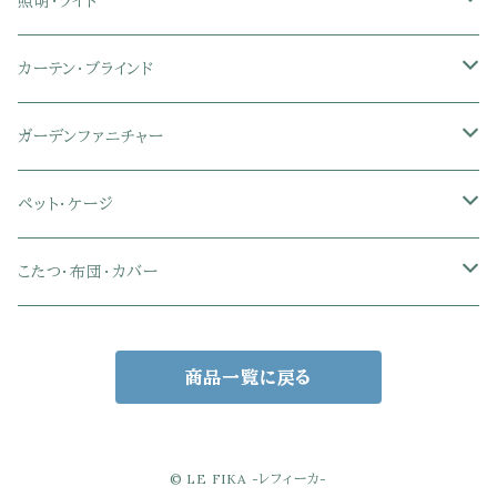
マットレス
シングル
スチール脚ダイニング
ツインデスク
学習椅子
オフィス雑貨
洗濯カゴ・ワゴン
食器・食器スタンド
絵本ラック・本棚
照明・ライト
フットレスト付きオフィスチェア
セミシングル
セミシングル
セミダブル
デスクセット
ファブリックチェア
オフィス家電
物干しスタンド
キャニスター・ディスペンサー
ラック・ランドセルラック
シーリングライト
カーテン・ブラインド
肘付きオフィスチェア
シングル
シングル
ダブル
サイドワゴン・チェスト
革・レザー・合皮チェア
トイレ用品
コーヒーサーバー
おもちゃ・キッズ収納
シーリングファンライト
ドレープカーテン
ガーデンファニチャー
肘なしオフィスチェア
セミダブル
セミダブル
クイーン
木製デスク
スチール脚チェア
トイレットペーパーホルダー
エコバッグ
学習机・学習椅子
ペンダントライト
レースカーテン
ガーデンフェンス・アーチ
ペット・ケージ
メッシュオフィスチェア
ダブル
ダブル
キング
ガラスデスク
木脚チェア
バス用品・バスマット
玄関小物・傘
チェア・ベビーチェア・ソファ
スポットライト
カーテンセット
ガーデンテーブル・チェア・ベンチ
ケージ
こたつ・布団・カバー
クイーン
傘・傘立て
クイーン
幅100cm以下デスク
リビング雑貨
キッズベッド
間接照明
ブラインド
人工芝・タイル・マット
その他ペット用品
こたつテーブル
商品一覧に戻る
玄関小物
インテリア小物
68×68㎝
幅101～120cmデスク
キッチン雑貨
その他のキッズ家具
デスクライト
幅100㎝
サンシェード・日よけ
こたつ布団
アクセサリー収納
75×75㎝
掛布団
幅121～160cmデスク
スタンドライト
幅125㎝
室外機カバー
こたつセット
© LE FIKA -レフィーカ-