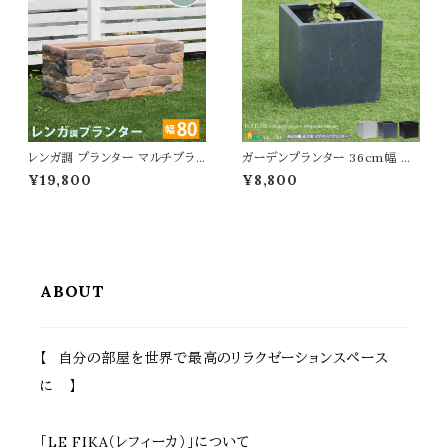
ヤル式ポスト エクステリア 戸建
ッシュ 天然木 庭 花壇のフェンス
て 壁面ポスト DIY
折り畳み式
レンガ調 プランター マルチブラ
ガーデンプランター 36cm幅 正
ウン 茶色 植木鉢 82cm幅 鉢植
方形 ブラック グレー ホワイト 黒
¥19,800
¥8,800
え 水抜き穴付き 幅82cm 奥行3
灰色 白 プランター コンクリート
1cm 高さ32.5cm 長方形 ガー
風 植木鉢 鉢植え 幅36cm 奥行
デニング 庭 おすすめ おしゃれ
36cm 高さ36cm おすすめ お
北欧 レンガ調プランター ガーデ
しゃれ 北欧 モダン ベランダ バ
ニング鉢 家庭菜園 園芸 庭園 ベ
ルコニー ガーデニング 庭 玄関
ランダ バルコニー エントランス
テラス 家庭菜園 花壇 観葉植物
野菜 菜園 花壇
野菜 果物 水抜き穴付
ABOUT
【 自分の部屋を世界で最高のリラクゼーションスペース
に 】
「LE FIKA（レフィーカ）」について