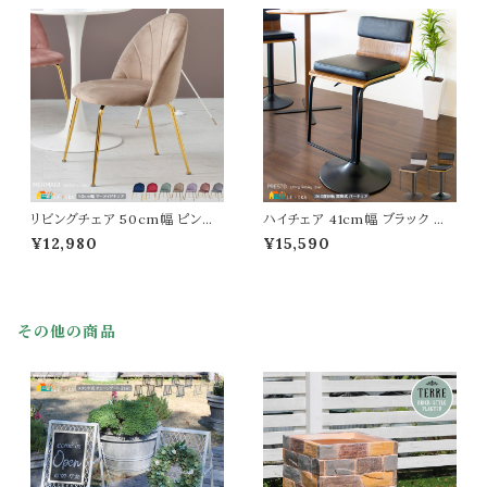
8.5cm 高さ64cm 最大高さ84c
タースツール 幅47cm 奥行49c
m おすすめ おしゃれ 北欧 モダ
m 高さ58cm 最大高さ70cm
ン スタイリッシュ フットレスト付き
座面高49cm 最大座面高61cm
円型 円形 丸型 丸形 丸椅子 カ
おすすめ おしゃれ 北欧 モダン
ウンターチェア 椅子
スタイリッシュ 合成皮革 椅子
リビングチェア 50cm幅 ピンク
ハイチェア 41cm幅 ブラック グ
グレー ネイビー ベージュ ワイン
レージュ バーチェア カウンター
¥12,980
¥15,590
レッド ラベンダー ミントグリーン
チェア 昇降式チェアー 360度回
椅子 チェアー ワークチェア ダイ
転チェア 昇降椅子 フットレスト
ニングチェア 幅50cm 奥行48c
付き 幅41cm 奥行49cm 高さ8
m 高さ73.5cm 座面高42cm お
4cm 最大高さ100cm 座面高6
すすめ おしゃれ 北欧 モダン ベ
3cm 最大座面高85cm おすす
その他の商品
ロアチェア 肘置き無し 背もたれ
め おしゃれ 北欧 モダン 合皮チ
付き 書斎チェア
ェア 合成皮革 PUレザー 椅子