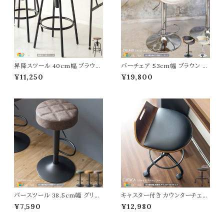
昇降スツール 40cm幅 ブラウン
バーチェア 53cm幅 ブラウン ナ
茶色 円形スツール 丸型チェア 3
チュラル 昇降式チェア 360度回
¥11,250
¥19,800
60度回転 丸椅子 円型チェア 昇
転 合皮チェア 合成皮革 椅子 幅
降式 カウンタースツール バース
53cm 奥行51.5cm 高さ88cm
ツール 幅40cm 奥行40cm 高
最大高さ109cm 座面高62.5c
さ66cm 最大高さ75cm おすす
m 最大座面高83.5cm おすす
め おしゃれ 北欧 モダン スタイリ
め おしゃれ 北欧 モダン スタイリ
ッシュ スチール脚 丸チェアー 椅
ッシュ 肘置き付き カウンターチ
子 春 夏 秋 冬 チェアー
ェア PUレザー 椅子 チェアー
バースツール 38.5cm幅 グリー
キャスター付き カウンターチェア
ン キャメル ブラウン 昇降式スツ
47cm幅 ブラウン 合皮チェア キ
¥7,590
¥12,980
ール 360度回転 合皮チェア 合
ャスター付きチェア 360度回転
成皮革 椅子 幅38.5cm 奥行3
昇降チェア バースツール カウン