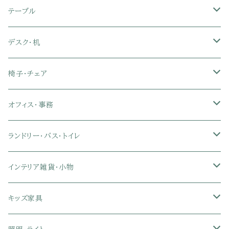
セミダブル
シングル
セミシングル
革・レザー・合皮ソファ
キャビネット・サイドボード
テレビスタンド
キッチンラック・冷蔵庫ラック
すのこベッド
布団セット
玄関マット
ダイニングテーブル
テーブル
ダブル
セミダブル
シングル
セミシングル
布張り・ファブリックソファ
ランドリー・トイレ収納
サイドチェスト
隙間収納
脚付きマットレス
枕
キッチンマット
ダイニングチェア・ベンチ
サイドテーブル
デスク・机
クイーン
ダブル
セミダブル
シングル
セミシングル
ソファカバー
玄関収納
幅90cm以下テレビ台
キッチンマット
パイプベッド
タオルケット・ガーゼケット
フローリングマット
ダイニングテーブルセット
ウッドテーブル
パソコン・オフィスデスク
椅子・チェア
クイーン
ダブル
セミダブル
シングル
突っ張り棚・突っ張りラック
幅91～120cmテレビ台
キッチン用品
ロフトベッド
ブランケット・毛布
ジョイントマット
2人用ダイニングテーブルセット
センターテーブル
L字デスク
ダイニングチェア・ベンチ
オフィス・事務
クイーン
ダブル
セミダブル
幅121～150cmテレビ台
キッチン家電
2段ベッド
布団カバー・敷きパッド
4人用ダイニングテーブルセット
ガラステーブル
収納付きデスク
オフィスチェア
オフィスチェア
ランドリー・バス・トイレ
クイーン
ダブル
リクライニングチェア
幅151～180cmテレビ台
折りたたみベッド
ひんやりマット（冷却マット）
6人用ダイニングテーブルセット
カウンターテーブル
キーボードスライダー付きデスク
リビングチェア
オフィスデスク
ランドリーラック
インテリア雑貨・小物
クイーン
ハイバックオフィスチェア
ソファベッド
こたつ布団
木製ダイニング
伸縮式テーブル
学習机
スツール・オットマン
オフィス収納
タオルハンガー
タオル
キッズ家具
ローバックオフィスチェア