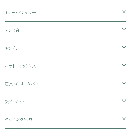
3人掛けソファ
2人掛け座椅子
カラーボックス
ミラー・ドレッサー
フロアソファ・ローソファ
リクライニング座椅子
本棚・書棚
ドレッサー・鏡台
テレビ台
ソファベッド
肘付き座椅子
衣類・タンス・チェスト
ミラー・スタンドミラー
壁面収納・ハイタイプテレビ台
キッチン
カウチソファ・コーナーソファ
座椅子カバー
ハンガーラック
ミドルタイプテレビ台
食器棚・キッチンボード
ベッド・マットレス
リクライニングソファ
ポケットコイル座椅子
ラック・シェルフ
ロータイプテレビ台
レンジ台
ローベッド
寝具・布団・カバー
セミシングル
スツール・オットマン
スチールラック・メタルラック
コーナーテレビ台
キッチンワゴン
収納付きベッド
掛け布団
ラグ・マット
シングル
セミシングル
クッションソファ
衣装ケース・壁面収納・ワードローブ
伸縮テレビ台
キッチンカウンター
パネルベッド
敷き布団
ラグ・カーペット
ダイニング家具