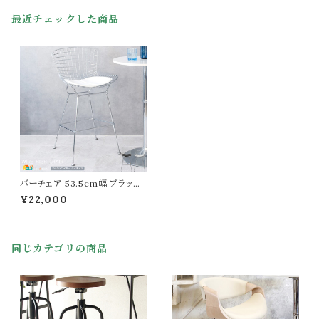
最近チェックした商品
バーチェア 53.5cm幅 ブラック
ホワイト 黒 白 ワイヤーハイチェ
¥22,000
ア ハリーベルトイア リプロダクト
幅53.5cm 奥行55cm 高さ103
cm 座面高70cm おすすめ おし
ゃれ 北欧 モダン スタイリッシュ
同じカテゴリの商品
スチールフレーム 合皮チェア 合
皮の椅子 背もたれ付き 春 夏 秋
冬 椅子 チェアー