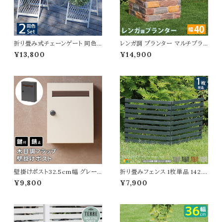
折り畳み式チェーンゲート 同色2
レンガ調 プランター マルチブラ
セット マットブラック ブルーグレ
ウン 茶色 植木鉢 40.5cm幅 鉢
¥13,800
¥14,900
ー アイボリーホワイト 自立式ゲー
植え 水抜き穴付き 幅40.5cm
ト 1セット最大155cm幅 進入禁
奥行40.5cm 高さ41cm 正方形
止ゲート 駐車場ゲート 境界線
ガーデニング 庭 おすすめ おし
間仕切り スタンド式ゲート 連結
ゃれ 北欧 レンガ調プランター ガ
可能 分割可能 おすすめ おしゃ
ーデニング鉢 家庭菜園 園芸 庭
れ 折り畳み収納 コンパクト収納
園 ベランダ バルコニー エントラ
駐輪場ゲート
ンス 野菜 菜園 花壇
壁掛けポスト32.5cm幅 グレー
折り畳みフェンス 1枚単品 142.5
グレージュ 玄関ポスト 郵便ポス
cm幅 ボーダーフェンス ダークグ
¥9,800
¥7,900
ト 木目調 ダイヤルロック式ポスト
リーン ライトブラウン ホワイト グ
ダイヤル式 おすすめ おしゃれ
レー ウッドフェンス ガーデンフェ
北欧 幅32.5cm 奥行14.5cm
ンス 木製フェンス 幅142.5cm
高さ42.5cm 郵便受け 横開き
奥行22.4cm 高さ71cm おすす
春 夏 秋 冬 施錠付きポスト ダイ
め おしゃれ 北欧 モダン スタイリ