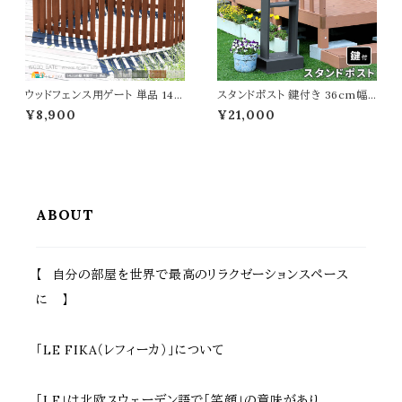
ウッドフェンス用ゲート 単品 142
スタンドポスト 鍵付き 36cm幅
cm幅 ストライプフェンス用 フェ
グレー グリーン 郵便ポスト 手前
¥8,900
¥21,000
ンス用ゲートセット ライトブラウン
開き 鍵付きポスト スペアキー付
ホワイト グレー ダークグリーン
き スタンド式ポスト 施錠ポスト
幅142cm 奥行2.4cm 高さ71c
幅36cm 奥行28cm 高さ115cm
m おすすめ おしゃれ 北欧 モダ
おすすめ おしゃれ 北欧 レトロ
ン 木製 天然木 庭 家庭菜園 ス
郵便受け 鍵付き施錠ポスト スタ
トライプフェンス用ゲートセット ガ
ンド式ポスト 受け取りポスト 春
ーデンゲート
夏 秋 冬
ABOUT
【 自分の部屋を世界で最高のリラクゼーションスペース
に 】
「LE FIKA（レフィーカ）」について
「LE」は北欧スウェーデン語で「笑顔」の意味があり、