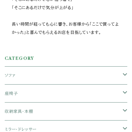
「そこにあるだけで気分が上がる」
長い時間が経っても心に響き、お客様から「ここで買ってよ
かった」と喜んでもらえるお店を目指しています。
CATEGORY
ソファ
1人掛けソファ
座椅子
2人掛けソファ
1人掛け座椅子
収納家具・本棚
3人掛けソファ
2人掛け座椅子
カラーボックス
ミラー・ドレッサー