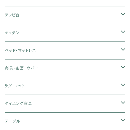
フロアソファ・ローソファ
リクライニング座椅子
本棚・書棚
ドレッサー・鏡台
テレビ台
ソファベッド
肘付き座椅子
衣類・タンス・チェスト
ミラー・スタンドミラー
壁面収納・ハイタイプテレビ台
キッチン
カウチソファ・コーナーソファ
座椅子カバー
ハンガーラック
ミドルタイプテレビ台
食器棚・キッチンボード
ベッド・マットレス
リクライニングソファ
ポケットコイル座椅子
ラック・シェルフ
ロータイプテレビ台
レンジ台
ローベッド
寝具・布団・カバー
セミシングル
スツール・オットマン
スチールラック・メタルラック
コーナーテレビ台
キッチンワゴン
収納付きベッド
掛け布団
ラグ・マット
シングル
セミシングル
クッションソファ
衣装ケース・壁面収納・ワードローブ
伸縮テレビ台
キッチンカウンター
パネルベッド
敷き布団
ラグ・カーペット
ダイニング家具
セミダブル
シングル
セミシングル
革・レザー・合皮ソファ
キャビネット・サイドボード
テレビスタンド
キッチンラック・冷蔵庫ラック
すのこベッド
布団セット
玄関マット
ダイニングテーブル
テーブル