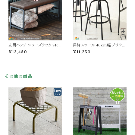
背もたれ無しチェア
スペース 春 夏 秋 冬
玄関ベンチ シューズラック 91c
昇降スツール 40cm幅 ブラウン
m幅 ダークブラウン ライトブラウ
茶色 円形スツール 丸型チェア 3
¥13,480
¥11,250
ン 靴収納ラック 玄関収納 玄関
60度回転 丸椅子 円型チェア 昇
の椅子 幅91cm 奥行30.5cm
降式 カウンタースツール バース
高さ42.5cm おすすめ おしゃれ
ツール 幅40cm 奥行40cm 高
北欧 モダン スタイリッシュ ベロ
さ66cm 最大高さ75cm おすす
ア シューズ収納棚 玄関のベンチ
め おしゃれ 北欧 モダン スタイリ
その他の商品
収納ラック 靴ラック ベンチ 椅子
ッシュ スチール脚 丸チェアー 椅
背もたれ無しチェア
子 春 夏 秋 冬 チェアー