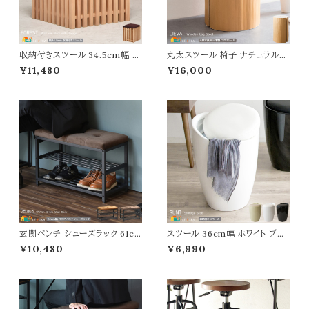
収納付きスツール 34.5cm幅 ブ
丸太スツール 椅子 ナチュラル
ラウン 座面下収納付きスツール
日本製 天然木 吉野杉 丸型スツ
¥11,480
¥16,000
天然木使用 ファブリックスツール
ール 丸形椅子 円型椅子 円形ス
肘掛け無し 肘置き無し 背もたれ
ツール おすすめ おしゃれ 直径2
無し 正方形 幅34.5cm 奥行34.
4cm〜直径34cm 高さ42cm
5cm 高さ42cm 座面高42cm
ダイニングスツール リビングスツ
おすすめ おしゃれ モダン スタイ
ール 玄関スツール チェア ディス
リッシュ サブチェア スツール 椅
プレイテーブル エントランスチェ
子 チェア 収納付椅子
ア 春 夏 秋 冬 丸太
玄関ベンチ シューズラック 61c
スツール 36cm幅 ホワイト ブラ
m幅 ダークブラウン ライトブラウ
ック アイボリー 収納付き 収納付
¥10,480
¥6,990
ン 靴収納ラック 玄関収納 玄関
きスツール 合皮スツール 合成皮
の椅子 幅61cm 奥行30.5cm
革 丸型スツール 丸椅子 円型チ
高さ42.5cm おすすめ おしゃれ
ェア 幅36cm 奥行36cm 高さ5
北欧 モダン スタイリッシュ ベロ
0cm 座面高46.5cm おすすめ
ア シューズ収納棚 玄関のベンチ
おしゃれ 北欧 モダン スタイリッ
収納ラック 靴ラック ベンチ 椅子
シュ 収納スツール コンパクト 省