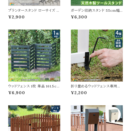
プランタースタンド ローサイズ 2
ガーデン収納スタンド 55cm幅
5cm幅 1台単品 ブラック ゴール
ツールスタンド ダークブラウン ホ
¥2,900
¥6,300
ド グレー 幅25cm 奥行25cm
ワイト 茶色 白 ホウキ立て 幅55
高さ15.5cm ロータイプ プランタ
cm 奥行26cm 高さ68cm おす
ー台 植木鉢台 植木鉢スタンド
すめ おしゃれ 北欧 玄関 庭 ガ
鉢植えスタンド 鉢植え台 フラワ
ーデン収納 掃除収納 ブラシ収
ースタンド フラワーラック 花台
納 掃除道具 木製収納 木製スタ
花ラック おすすめ おしゃれ コン
ンド スリム コンパクト ベランダ
パクト スチール製
バルコニー 春 夏 秋 冬
ウッドフェンス 1枚 単品 161.5cm
折り畳めるウッドフェンス専用固
幅 ボーダーフェンス ホワイト グ
定金具 4個セット 専用固定金具
¥6,900
¥2,200
レー ライトブラウン ダークグリー
ウッドフェンス用金具 ペグ フェン
ン 折り畳みフェンス 木製フェン
ス固定金具 ペグ幅5.3cm 高さ1
ス 折り畳み式 幅161.5cm 奥行
8cm 直径0.6cm おすすめ おし
22cm 高さ61cm おすすめ おし
ゃれ スチール製 L字金具幅2c
ゃれ 北欧 モダン 天然木 庭のフ
m 奥行3cm 高さ8cm 木製フェ
ェンス 境界線 玄関 花壇 庭 ガ
ンス固定金具 折り畳みフェンス
ーデニング 駐車場
用固定金具 ガーデニング