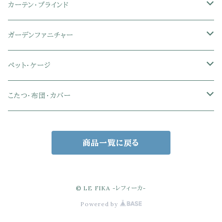
セミシングル
セミシングル
セミダブル
デスクセット
ファブリックチェア
オフィス家電
物干しスタンド
キャニスター・ディスペンサー
ラック・ランドセルラック
シーリングライト
カーテン・ブラインド
肘付きオフィスチェア
シングル
シングル
ダブル
サイドワゴン・チェスト
革・レザー・合皮チェア
トイレ用品
コーヒーサーバー
おもちゃ・キッズ収納
シーリングファンライト
ドレープカーテン
ガーデンファニチャー
肘なしオフィスチェア
セミダブル
セミダブル
クイーン
木製デスク
スチール脚チェア
トイレットペーパーホルダー
エコバッグ
学習机・学習椅子
ペンダントライト
レースカーテン
ガーデンフェンス・アーチ
ペット・ケージ
メッシュオフィスチェア
ダブル
ダブル
キング
ガラスデスク
木脚チェア
バス用品・バスマット
玄関小物・傘
チェア・ベビーチェア・ソファ
スポットライト
カーテンセット
ガーデンテーブル・チェア・ベンチ
ケージ
こたつ・布団・カバー
クイーン
傘・傘立て
クイーン
幅100cm以下デスク
リビング雑貨
キッズベッド
間接照明
ブラインド
人工芝・タイル・マット
その他ペット用品
こたつテーブル
商品一覧に戻る
玄関小物
インテリア小物
68×68㎝
幅101～120cmデスク
キッチン雑貨
その他のキッズ家具
デスクライト
幅100㎝
サンシェード・日よけ
こたつ布団
アクセサリー収納
75×75㎝
掛布団
幅121～160cmデスク
スタンドライト
幅125㎝
室外機カバー
こたつセット
© LE FIKA -レフィーカ-
Powered by
バスケット・かご収納
80×80㎝
掛布団カバー
68×68㎝
幅160cm以上デスク
キャンドル・テーブルランプ
幅150㎝
ウッドデッキ・縁台