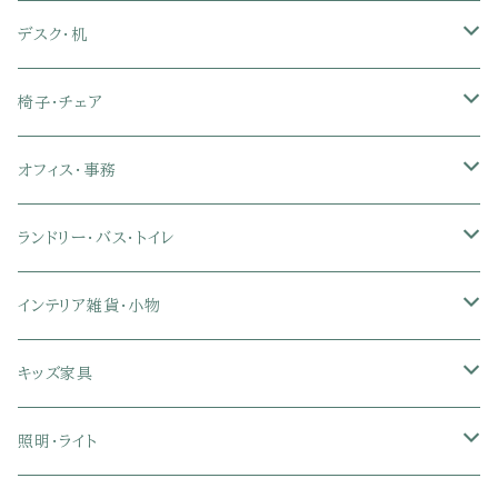
ダブル
セミダブル
シングル
セミシングル
布張り・ファブリックソファ
ランドリー・トイレ収納
サイドチェスト
隙間収納
脚付きマットレス
枕
キッチンマット
ダイニングチェア・ベンチ
サイドテーブル
デスク・机
クイーン
ダブル
セミダブル
シングル
セミシングル
ソファカバー
玄関収納
幅90cm以下テレビ台
キッチンマット
パイプベッド
タオルケット・ガーゼケット
フローリングマット
ダイニングテーブルセット
ウッドテーブル
パソコン・オフィスデスク
椅子・チェア
クイーン
ダブル
セミダブル
シングル
突っ張り棚・突っ張りラック
幅91～120cmテレビ台
キッチン用品
ロフトベッド
ブランケット・毛布
ジョイントマット
2人用ダイニングテーブルセット
センターテーブル
L字デスク
ダイニングチェア・ベンチ
オフィス・事務
クイーン
ダブル
セミダブル
幅121～150cmテレビ台
キッチン家電
2段ベッド
布団カバー・敷きパッド
4人用ダイニングテーブルセット
ガラステーブル
収納付きデスク
オフィスチェア
オフィスチェア
ランドリー・バス・トイレ
クイーン
ダブル
リクライニングチェア
幅151～180cmテレビ台
折りたたみベッド
ひんやりマット（冷却マット）
6人用ダイニングテーブルセット
カウンターテーブル
キーボードスライダー付きデスク
リビングチェア
オフィスデスク
ランドリーラック
インテリア雑貨・小物
クイーン
ハイバックオフィスチェア
ソファベッド
こたつ布団
木製ダイニング
伸縮式テーブル
学習机
スツール・オットマン
オフィス収納
タオルハンガー
タオル
キッズ家具
ローバックオフィスチェア
マットレス
シングル
スチール脚ダイニング
ツインデスク
学習椅子
オフィス雑貨
洗濯カゴ・ワゴン
食器・食器スタンド
絵本ラック・本棚
照明・ライト
フットレスト付きオフィスチェア