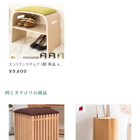
エントランスチェア 1脚 単品 47c
m幅 ブラウン ブルー グリーン 茶
¥9,600
色 青 緑 玄関チェア 玄関スツー
ル エントランススツール 収納棚
付き チェアー 幅47cm 奥行28c
m 高さ40cm おすすめ おしゃ
同じカテゴリの商品
れ 北欧 モダン スタイリッシュ 木
製フレーム 収納付き 椅子 玄関
の椅子 春 夏 秋 冬