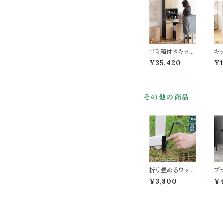
おすすめ おしゃ
れ スタイリッシュ
レンジ台 レンジ
ラック 引き出し
収納 二口コンセ
ント付き 幅60.2
cm 奥行42.5c
ゴミ箱付きキッチ
キ
m 高さ85cm
ンラック 60cm
ッ
¥35,420
¥1
幅 ブラウン ナチ
プ 
ュラル ホワイト ゴ
チ
ミ箱上ラック レン
キ
ジラック レンジ台
ッ
その他の商品
キャスター付ゴミ
板
箱 おすすめ おし
ク
ゃれ 北欧 モダン
お
スタイリッシュ 2
れ
口コンセント付き
ス
可動棚 オープン
ン
収納 扉付き収納
ク
引き出し収納 幅
二
60cm 奥行42c
き
m 高さ170cm
42
折り畳めるウッド
プ
収納
c
フェンス専用固
ド 
¥3,800
¥
定金具 16個セッ
m
ト 専用固定金具
レ
ウッドフェンス用
ラ
金具 ペグ フェン
ラ
ス固定金具 ペグ
タ
幅5.3cm 高さ18
タ