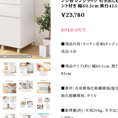
ンジ台 レンジラック 引き出し
ント付き 幅60.2cm 奥行42.
¥23,780
SOLD OUT
■商品内容：キッチン収納(キッチン
成品×1台
■商品サイズ(約)：幅60.2cm、奥行
85cm
■素材：合成樹脂化粧繊維板(塩化
紙化粧繊維板、タイル
■耐荷重(約)：天板20kg、引き出
し30kg