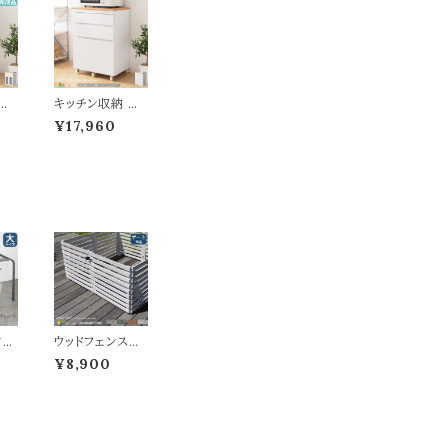
キ
キッチン収納 キ
ネッ
ッチンチェストタ
¥17,960
品
イプ 60.2cm幅
キッ
キッチン収納ラッ
ク
ク キャスター付
きキ
きチェスト タイル
イル
付き天板 スリム
ム
コンパクト 省ス
ス
ペース おすすめ
すめ
おしゃれ 北欧 ス
ジ
タイリッシュ レン
ク
ジ台 レンジラック
口コ
引き出し収納 二
幅6
口コンセント付き
2.
幅60.2cm 奥行
cm
42.5cm 高さ85
タン
ウッドフェンス用
cm
0c
ゲート 単品 142c
¥8,900
 ゴ
m幅 ボーダーフ
 ブ
ェンス用 フェン
ス
ス用ゲートセット
ス
ライトブラウン ホ
ター
ワイト グレー ダ
め
ークグリーン 幅1