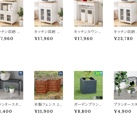
ッチン収納 キ
キッチン収納 キ
キッチンカウンタ
キッチン収納 
チンラックタイ
ッチンキャビネッ
ー 80cm幅 収納
ッチンキャビ
7,960
¥17,960
¥17,960
¥23,780
60cm幅 キッ
トタイプ 60.2cm
付きカウンター
トタイプ 完成
ン収納ラック
幅 キッチン収納
タイル付き天板
60.2cm幅 
ャスター付きラ
ラック キャスター
二口コンセント付
チン収納ラッ
ク タイル付き天
付きキャビネット
き 引き出し収納
キャスター付
 スリム コンパ
タイル付き天板
付き おすすめ お
ャビネット タ
ト 省スペース
スリム コンパクト
しゃれ 北欧 スタ
付き天板 スリ
すすめ おしゃ
省スペース おす
イリッシュ キッチ
コンパクト 省
 北欧 モダン
すめ おしゃれ 北
ン用品収納 キッ
ペース おす
タイリッシュ レ
欧 スタイリッシュ
チン収納 ゴミ箱
おしゃれ レン
ジ台 レンジラッ
レンジ台 レンジ
上収納 作業台
台 レンジラッ
 スライドトレー
ラック 扉付収納
作業カウンター
扉付収納 二
口コンセント付
二口コンセント付
幅80cm 奥行4
ンセント付き 
 幅60cm 奥行
き 幅60.2cm 奥
2.5cm 高さ88c
0.2cm 奥行4
.5cm 高さ85
行42.5cm 高さ
m レンジ台 レン
5cm 高さ85
ランタースタン
木製フェンス 2
ガーデンプランタ
プランタース
m
85cm
ジラック 収納
収納 棚
中サイズ 50c
枚セット 161.5c
ー 36cm幅 正方
ド 大サイズ 6
4,400
¥11,900
¥8,800
¥4,900
幅 1台単品 グ
m幅 ボーダーフ
形 ブラック グレ
m幅 1台単品
ー ゴールド ブ
ェンス ライトブラ
ー ホワイト 黒 灰
ールド グレー
ック プランター
ウン ホワイト ダー
色 白 プランター
ラック 鉢植え
ック 鉢植えス
クグリーン グレー
コンクリート風 植
タンド 植木鉢
ンド 植木鉢ス
折り畳みフェンス
木鉢 鉢植え 幅3
タンド プラン
ンド おすすめ
ウッドフェンス 折
6cm 奥行36cm
ラック おすす