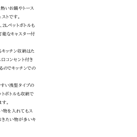
、熱いお鍋やトース
ェストです。
、2Lペットボトルも
可能なキャスター付
るキッチン収納はた
二口コンセント付き
るのでキッチンでの
やすい浅型タイプの
ットボトルも収納で
ます。
重い物を入れてもス
おきたい物が多いキ