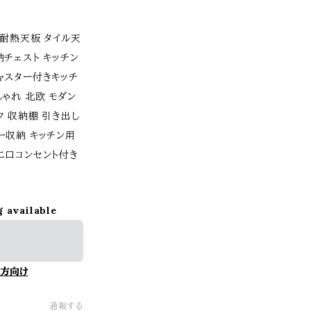
 耐熱天板 タイル天
納チェスト キッチン
ャスター付きキッチ
しゃれ 北欧 モダン
ク 収納棚 引き出し
ー収納 キッチン用
二口コンセント付き
g available
方向け
通報する