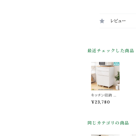
レビュー
最近チェックした商品
キッチン収納 キ
ッチンチェストタ
¥23,780
イプ 完成品 60.
2cm幅 キッチン
収納ラック キャ
スター付きチェス
同じカテゴリの商品
ト タイル付き天
板 スリム コンパ
クト 省スペース