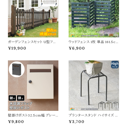
ガーデンフェンスセット U型フェ
ウッドフェンス 1枚 単品 161.5cm
ンス1枚 土中用金具2個 フェンス
幅 ボーダーフェンス ホワイト グ
¥19,900
¥6,900
セット 120cm幅 ホワイト ダーク
レー ライトブラウン ダークグリー
ブラウン 白 茶色 ウッドフェンス
ン 折り畳みフェンス 木製フェン
木製フェンス ピケットフェンス U
ス 折り畳み式 幅161.5cm 奥行
形フェンス おすすめ おしゃれ 北
22cm 高さ61cm おすすめ おし
欧 庭のフェンス 土中用金具セッ
ゃれ 北欧 モダン 天然木 庭のフ
ト 庭 ガーデニング 花壇 境界線
ェンス 境界線 玄関 花壇 庭 ガ
目隠し
ーデニング 駐車場
壁掛けポスト32.5cm幅 グレー
プランタースタンド ハイサイズ 2
グレージュ 玄関ポスト 郵便ポス
5cm幅 1台単品 ゴールド ブラッ
¥9,800
¥3,700
ト 木目調 ダイヤルロック式ポスト
ク グレー 幅25cm 奥行25cm