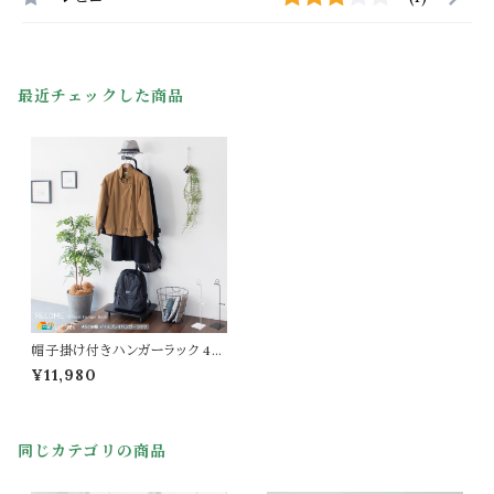
最近チェックした商品
帽子掛け付きハンガーラック 45
cm幅 ブラック ホワイト 黒 白 衣
¥11,980
類ラック 洋服ラック コートハンガ
ー 帽子ハンガー スリム 省スペ
ース コンパクト おすすめ おしゃ
れ モダン スタイリッシュ キャス
同じカテゴリの商品
ター付き サイドフック付き 幅45c
m 奥行40cm 高さ180cm リビ
ング収納 ラック