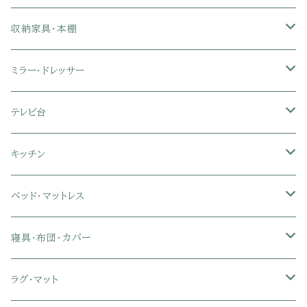
2人掛けソファ
1人掛け座椅子
収納家具・本棚
3人掛けソファ
2人掛け座椅子
カラーボックス
ミラー・ドレッサー
フロアソファ・ローソファ
リクライニング座椅子
本棚・書棚
ドレッサー・鏡台
テレビ台
ソファベッド
肘付き座椅子
衣類・タンス・チェスト
ミラー・スタンドミラー
壁面収納・ハイタイプテレビ台
キッチン
カウチソファ・コーナーソファ
座椅子カバー
ハンガーラック
ミドルタイプテレビ台
食器棚・キッチンボード
ベッド・マットレス
リクライニングソファ
ポケットコイル座椅子
ラック・シェルフ
ロータイプテレビ台
レンジ台
ローベッド
寝具・布団・カバー
セミシングル
スツール・オットマン
スチールラック・メタルラック
コーナーテレビ台
キッチンワゴン
収納付きベッド
掛け布団
ラグ・マット