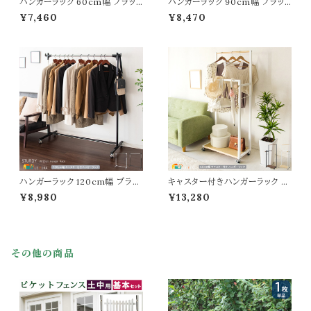
ハンガーラック 60cm幅 ブラッ
ハンガーラック 90cm幅 ブラッ
ク ホワイト キャスター付きハンガ
ク ホワイト キャスター付きハンガ
¥7,460
¥8,470
ーラック 高さ調整可能 衣類ラッ
ーラック 高さ調整可能 衣類ラッ
ク 洋服ハンガーラック コートハン
ク 洋服ハンガーラック コートハン
ガー 幅60cm 奥行43cm 高さ1
ガー 幅90cm 奥行43cm 高さ1
00cm 最大高さ160cm おすす
00cm 最大高さ160cm おすす
め おしゃれ 頑丈 キャスター付き
め おしゃれ 頑丈 キャスター付き
ラック 洋服ハンガー 衣類ハンガ
ラック 洋服ハンガー 衣類ハンガ
ーラック キャスター付
ーラック キャスター付
ハンガーラック 120cm幅 ブラッ
キャスター付きハンガーラック 6
ク ホワイト キャスター付きハンガ
0cm幅 ブラック ホワイト 収納棚
¥8,980
¥13,280
ーラック 高さ調整可能 衣類ラッ
付き サブフック付き オープンフッ
ク 洋服ハンガーラック コートハン
ク付き おすすめ おしゃれ 北欧
ガー 幅120cm 奥行43cm 高さ1
モダン スタイリッシュ 日傘掛け
00cm 最大高さ160cm おすす
ネクタイ掛け コートハンガー 衣
め おしゃれ 頑丈 キャスター付ラ
類ハンガーラック 洋服ハンガー
その他の商品
ック 洋服ハンガー 衣類ハンガー
幅60cm 奥行37.5cm 高さ145
ラック キャスター付
cm リビング収納