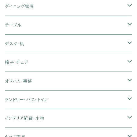
シングル
セミシングル
クッションソファ
衣装ケース・壁面収納・ワードローブ
伸縮テレビ台
キッチンカウンター
パネルベッド
敷き布団
ラグ・カーペット
ダイニング家具
セミダブル
シングル
セミシングル
革・レザー・合皮ソファ
キャビネット・サイドボード
テレビスタンド
キッチンラック・冷蔵庫ラック
すのこベッド
布団セット
玄関マット
ダイニングテーブル
テーブル
ダブル
セミダブル
シングル
セミシングル
布張り・ファブリックソファ
ランドリー・トイレ収納
サイドチェスト
隙間収納
脚付きマットレス
枕
キッチンマット
ダイニングチェア・ベンチ
サイドテーブル
デスク・机
クイーン
ダブル
セミダブル
シングル
セミシングル
ソファカバー
玄関収納
幅90cm以下テレビ台
キッチンマット
パイプベッド
タオルケット・ガーゼケット
フローリングマット
ダイニングテーブルセット
ウッドテーブル
パソコン・オフィスデスク
椅子・チェア
クイーン
ダブル
セミダブル
シングル
突っ張り棚・突っ張りラック
幅91～120cmテレビ台
キッチン用品
ロフトベッド
ブランケット・毛布
ジョイントマット
2人用ダイニングテーブルセット
センターテーブル
L字デスク
ダイニングチェア・ベンチ
オフィス・事務
クイーン
ダブル
セミダブル
幅121～150cmテレビ台
キッチン家電
2段ベッド
布団カバー・敷きパッド
4人用ダイニングテーブルセット
ガラステーブル
収納付きデスク
オフィスチェア
オフィスチェア
ランドリー・バス・トイレ
クイーン
ダブル
リクライニングチェア
幅151～180cmテレビ台
折りたたみベッド
ひんやりマット（冷却マット）
6人用ダイニングテーブルセット
カウンターテーブル
キーボードスライダー付きデスク
リビングチェア
オフィスデスク
ランドリーラック
インテリア雑貨・小物
クイーン
ハイバックオフィスチェア
ソファベッド
こたつ布団
木製ダイニング
伸縮式テーブル
学習机
スツール・オットマン
オフィス収納
タオルハンガー
タオル