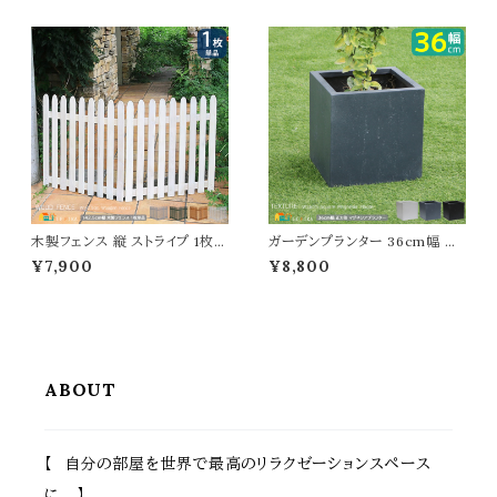
ダイヤル式 おすすめ おしゃれ
高さ35.5cm ハイタイプ プランタ
北欧 幅32.5cm 奥行14.5cm
ー台 植木鉢台 植木鉢スタンド
高さ42.5cm 郵便受け 横開き
鉢植えスタンド 鉢植え台 フラワ
春 夏 秋 冬 施錠付きポスト ダイ
ースタンド フラワーラック 花台
ヤル式ポスト エクステリア 戸建
花ラック おすすめ おしゃれ コン
て 壁面ポスト DIY
パクト スチール製
木製フェンス 縦 ストライプ 1枚単
ガーデンプランター 36cm幅 正
品 142.5cm幅 ダークグリーン ラ
方形 ブラック グレー ホワイト 黒
¥7,900
¥8,800
イトブラウン ホワイト グレー ウッ
灰色 白 プランター コンクリート
ドフェンス 折り畳みフェンス 幅1
風 植木鉢 鉢植え 幅36cm 奥行
42.5cm 奥行22.4cm 高さ71c
36cm 高さ36cm おすすめ お
m おすすめ おしゃれ 北欧 モダ
しゃれ 北欧 モダン ベランダ バ
ン 天然木 庭のフェンス ガーデ
ルコニー ガーデニング 庭 玄関
ニング 花壇のフェンス 家庭菜園
テラス 家庭菜園 花壇 観葉植物
境界線 フェンス
野菜 果物 水抜き穴付
ABOUT
【 自分の部屋を世界で最高のリラクゼーションスペース
に 】