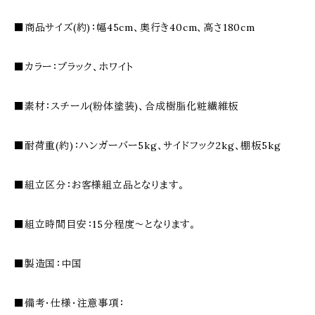
■商品サイズ(約)：幅45cm、奥行き40cm、高さ180cm
■カラー：ブラック、ホワイト
■素材：スチール(粉体塗装)、合成樹脂化粧繊維板
■耐荷重(約)：ハンガーバー5kg、サイドフック2kg、棚板5kg
■組立区分：お客様組立品となります。
■組立時間目安：15分程度〜となります。
■製造国：中国
■備考・仕様・注意事項：