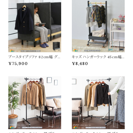
ブースタイプソファ 82cm幅 グレ
キッズ ハンガーラック 45cm幅
ー パーテーションソファ パネルソ
ホワイト グレー ターコイズブルー
¥75,900
¥8,480
ファ パネルチェア 間仕切りソファ
ハンガーラック キャスター付きハ
一人用 パーテーション付ソファ
ンガーラック 子供用ハンガーラッ
オフィス用 ワークチェア 幅82c
ク キッズ収納ラック 収納付きハ
m 奥行65.5cm 高さ123.5cm
ンガーラック 幅45cm 奥行37c
座面高43cm おすすめ おしゃれ
m 高さ107.5cm おすすめ おし
北欧 モダン スタイリッシュ 一人
ゃれ 北欧 モダン スタイリッシュ
掛 ブースソファ
子供部屋 家具