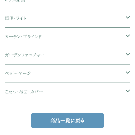
キッズ家具
ローバックオフィスチェア
マットレス
シングル
スチール脚ダイニング
ツインデスク
学習椅子
オフィス雑貨
洗濯カゴ・ワゴン
食器・食器スタンド
絵本ラック・本棚
照明・ライト
フットレスト付きオフィスチェア
セミシングル
セミシングル
セミダブル
デスクセット
ファブリックチェア
オフィス家電
物干しスタンド
キャニスター・ディスペンサー
ラック・ランドセルラック
シーリングライト
カーテン・ブラインド
肘付きオフィスチェア
シングル
シングル
ダブル
サイドワゴン・チェスト
革・レザー・合皮チェア
トイレ用品
コーヒーサーバー
おもちゃ・キッズ収納
シーリングファンライト
ドレープカーテン
ガーデンファニチャー
肘なしオフィスチェア
セミダブル
セミダブル
クイーン
木製デスク
スチール脚チェア
トイレットペーパーホルダー
エコバッグ
学習机・学習椅子
ペンダントライト
レースカーテン
ガーデンフェンス・アーチ
ペット・ケージ
メッシュオフィスチェア
ダブル
ダブル
キング
ガラスデスク
木脚チェア
バス用品・バスマット
玄関小物・傘
チェア・ベビーチェア・ソファ
スポットライト
カーテンセット
ガーデンテーブル・チェア・ベンチ
ケージ
こたつ・布団・カバー
クイーン
傘・傘立て
クイーン
幅100cm以下デスク
リビング雑貨
キッズベッド
間接照明
ブラインド
人工芝・タイル・マット
その他ペット用品
こたつテーブル
商品一覧に戻る
玄関小物
インテリア小物
68×68㎝
幅101～120cmデスク
キッチン雑貨
その他のキッズ家具
デスクライト
幅100㎝
サンシェード・日よけ
こたつ布団