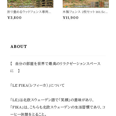
折り畳めるウッドフェンス専用固
木製フェンス 2枚セット 161.5cm
定金具 16個セット 専用固定金
幅 ボーダーフェンス ライトブラウ
¥3,800
¥11,900
具 ウッドフェンス用金具 ペグ フ
ン ホワイト ダークグリーン グレー
ェンス固定金具 ペグ幅5.3cm
折り畳みフェンス ウッドフェンス
高さ18cm 直径0.6cm おすす
折り畳み式 幅161.5cm 奥行22
め おしゃれ スチール製 L字金具
cm 高さ61cm おすすめ おしゃ
幅2cm 奥行3cm 高さ8cm 木
れ 北欧 モダン 天然木 庭のフェ
製フェンス固定金具 折り畳みフ
ンス 境界線 玄関 庭園 花壇 庭
ェンス用固定金具 ガーデニング
ガーデニング
ABOUT
【 自分の部屋を世界で最高のリラクゼーションスペース
に 】
「LE FIKA（レフィーカ）」について
「LE」は北欧スウェーデン語で「笑顔」の意味があり、
「FIKA」は、こちらも北欧スウェーデンの生活習慣であり、コ
ーヒー休憩をとること。