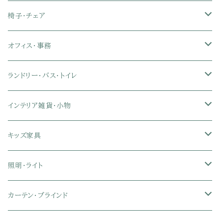
クイーン
ダブル
セミダブル
シングル
セミシングル
ソファカバー
玄関収納
幅90cm以下テレビ台
キッチンマット
パイプベッド
タオルケット・ガーゼケット
フローリングマット
ダイニングテーブルセット
ウッドテーブル
パソコン・オフィスデスク
椅子・チェア
クイーン
ダブル
セミダブル
シングル
突っ張り棚・突っ張りラック
幅91～120cmテレビ台
キッチン用品
ロフトベッド
ブランケット・毛布
ジョイントマット
2人用ダイニングテーブルセット
センターテーブル
L字デスク
ダイニングチェア・ベンチ
オフィス・事務
クイーン
ダブル
セミダブル
幅121～150cmテレビ台
キッチン家電
2段ベッド
布団カバー・敷きパッド
4人用ダイニングテーブルセット
ガラステーブル
収納付きデスク
オフィスチェア
オフィスチェア
ランドリー・バス・トイレ
クイーン
ダブル
リクライニングチェア
幅151～180cmテレビ台
折りたたみベッド
ひんやりマット（冷却マット）
6人用ダイニングテーブルセット
カウンターテーブル
キーボードスライダー付きデスク
リビングチェア
オフィスデスク
ランドリーラック
インテリア雑貨・小物
クイーン
ハイバックオフィスチェア
ソファベッド
こたつ布団
木製ダイニング
伸縮式テーブル
学習机
スツール・オットマン
オフィス収納
タオルハンガー
タオル
キッズ家具
ローバックオフィスチェア
マットレス
シングル
スチール脚ダイニング
ツインデスク
学習椅子
オフィス雑貨
洗濯カゴ・ワゴン
食器・食器スタンド
絵本ラック・本棚
照明・ライト
フットレスト付きオフィスチェア
セミシングル
セミシングル
セミダブル
デスクセット
ファブリックチェア
オフィス家電
物干しスタンド
キャニスター・ディスペンサー
ラック・ランドセルラック
シーリングライト
カーテン・ブラインド
肘付きオフィスチェア