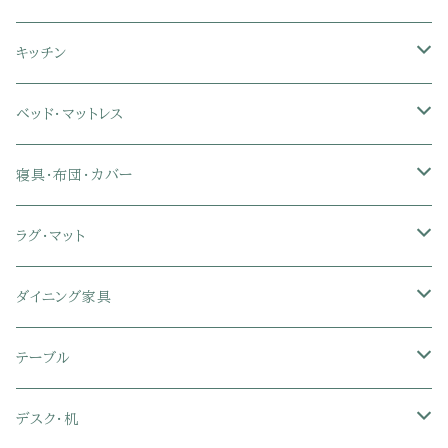
ソファベッド
肘付き座椅子
衣類・タンス・チェスト
ミラー・スタンドミラー
壁面収納・ハイタイプテレビ台
キッチン
カウチソファ・コーナーソファ
座椅子カバー
ハンガーラック
ミドルタイプテレビ台
食器棚・キッチンボード
ベッド・マットレス
リクライニングソファ
ポケットコイル座椅子
ラック・シェルフ
ロータイプテレビ台
レンジ台
ローベッド
寝具・布団・カバー
セミシングル
スツール・オットマン
スチールラック・メタルラック
コーナーテレビ台
キッチンワゴン
収納付きベッド
掛け布団
ラグ・マット
シングル
セミシングル
クッションソファ
衣装ケース・壁面収納・ワードローブ
伸縮テレビ台
キッチンカウンター
パネルベッド
敷き布団
ラグ・カーペット
ダイニング家具
セミダブル
シングル
セミシングル
革・レザー・合皮ソファ
キャビネット・サイドボード
テレビスタンド
キッチンラック・冷蔵庫ラック
すのこベッド
布団セット
玄関マット
ダイニングテーブル
テーブル
ダブル
セミダブル
シングル
セミシングル
布張り・ファブリックソファ
ランドリー・トイレ収納
サイドチェスト
隙間収納
脚付きマットレス
枕
キッチンマット
ダイニングチェア・ベンチ
サイドテーブル
デスク・机