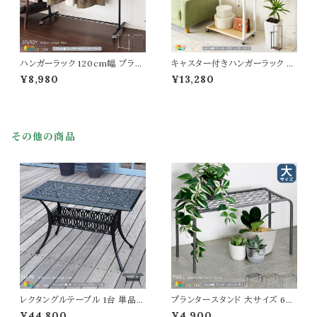
ハンガーラック 120cm幅 ブラッ
キャスター付きハンガーラック 6
ク ホワイト キャスター付きハンガ
0cm幅 ブラック ホワイト 収納棚
¥8,980
¥13,280
ーラック 高さ調整可能 衣類ラッ
付き サブフック付き オープンフッ
ク 洋服ハンガーラック コートハン
ク付き おすすめ おしゃれ 北欧
ガー 幅120cm 奥行43cm 高さ1
モダン スタイリッシュ 日傘掛け
00cm 最大高さ160cm おすす
ネクタイ掛け コートハンガー 衣
め おしゃれ 頑丈 キャスター付ラ
類ハンガーラック 洋服ハンガー
その他の商品
ック 洋服ハンガー 衣類ハンガー
幅60cm 奥行37.5cm 高さ145
ラック キャスター付
cm リビング収納
レクタングルテーブル 1台 単品 1
プランタースタンド 大サイズ 60
23.5cm幅 マットブラック ガーデ
cm幅 1台単品 ゴールド グレー
¥44,800
¥4,900