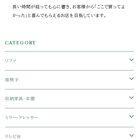
長い時間が経っても心に響き、お客様から「ここで買ってよ
かった」と喜んでもらえるお店を目指しています。
CATEGORY
ソファ
1人掛けソファ
座椅子
2人掛けソファ
1人掛け座椅子
収納家具・本棚
3人掛けソファ
2人掛け座椅子
カラーボックス
ミラー・ドレッサー
フロアソファ・ローソファ
リクライニング座椅子
本棚・書棚
ドレッサー・鏡台
テレビ台