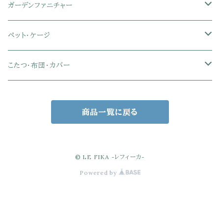
シングル
シングル
ダブル
サイドワゴン・チェスト
革・レザー・合皮チェア
トイレ用品
コーヒーサーバー
おもちゃ・キッズ収納
シーリングファンライト
ドレープカーテン
ガーデンファニチャー
肘なしオフィスチェア
セミダブル
セミダブル
クイーン
木製デスク
スチール脚チェア
トイレットペーパーホルダー
エコバッグ
学習机・学習椅子
ペンダントライト
レースカーテン
ガーデンフェンス・アーチ
ペット・ケージ
メッシュオフィスチェア
ダブル
ダブル
キング
ガラスデスク
木脚チェア
バス用品・バスマット
玄関小物・傘
チェア・ベビーチェア・ソファ
スポットライト
カーテンセット
ガーデンテーブル・チェア・ベンチ
ケージ
こたつ・布団・カバー
クイーン
傘・傘立て
クイーン
幅100cm以下デスク
リビング雑貨
キッズベッド
間接照明
ブラインド
人工芝・タイル・マット
その他ペット用品
こたつテーブル
商品一覧に戻る
玄関小物
インテリア小物
68×68㎝
幅101～120cmデスク
キッチン雑貨
その他のキッズ家具
デスクライト
幅100㎝
サンシェード・日よけ
こたつ布団
アクセサリー収納
75×75㎝
掛布団
幅121～160cmデスク
スタンドライト
幅125㎝
室外機カバー
こたつセット
© LE FIKA -レフィーカ-
Powered by
バスケット・かご収納
80×80㎝
掛布団カバー
68×68㎝
幅160cm以上デスク
キャンドル・テーブルランプ
幅150㎝
ウッドデッキ・縁台
ゴミ箱
90×55㎝
掛＋敷布団セット
90×55㎝
電球・照明備品
ポスト