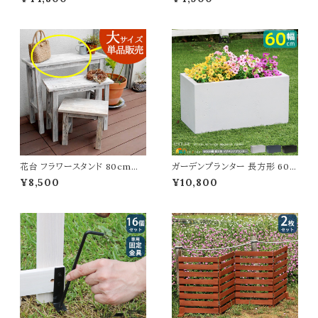
ンテーブル 長方形 アルミ製テー
ブラック 鉢植えスタンド 植木鉢
ブル 鋳物 長方形テーブル おす
スタンド プランターラック おすす
すめ おしゃれ 北欧 モダン クラ
め おしゃれ スチール製 花台 鉢
シカル 庭のテーブル ベランダ テ
植え台 植木鉢台 フラワースタン
ラス アウトドアテーブル バルコニ
ド フラワーラック 通気性 排水性
ー 庭 幅123.5cm 奥行62.5cm
耐久性 湿気対策 幅60cm 奥行
高さ74.5cm 机
25cm 高さ35.5cm
花台 フラワースタンド 80cm幅
ガーデンプランター 長方形 60c
大サイズ 1台単品 ホワイト 白 鉢
m幅 グレー ブラック ホワイト 灰
¥8,500
¥10,800
植え台 植木鉢台 幅80cm 奥行
色 黒 白 長方形 幅60cm 奥行
25cm 高さ68cm 庭 木製 ナチ
30cm 高さ30cm おすすめ お
ュラル プランター台 ウッドスタン
しゃれ 北欧 モダン コンクリート
ド スリム おしゃれ おすすめ 北
風 石調 植木鉢 鉢植え 長方形
欧 プランターラック 鉢植えラック
プランター 庭のプランター 水抜
植木鉢ラック 春 夏 秋 冬 天然
き穴付き マグネシアセメント 菜
木 ウッドラック
園 庭園 花壇 ベランダ