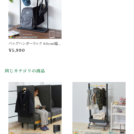
バッグハンガーラック 60cm幅
ブラック ホワイト 収納棚付き 専
¥5,990
用フック付き キッズハンガーラッ
ク 鞄ラック おすすめ おしゃれ
モダン スタイリッシュ フック付き
ハンガーラック リビング収納 玄
同じカテゴリの商品
関収納 玄関ハンガーラック 幅6
0cm 奥行20cm 高さ80cm 棚
付きハンガーラック