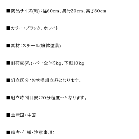
■商品サイズ(約)：幅60cm、奥行20cm、高さ80cm
■カラー：ブラック、ホワイト
■素材：スチール(粉体塗装)
■耐荷重(約)：バー全体5kg、下棚10kg
■組立区分：お客様組立品となります。
■組立時間目安：20分程度〜となります。
■生産国：中国
■備考・仕様・注意事項：