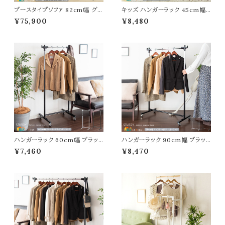
ブースタイプソファ 82cm幅 グレ
キッズ ハンガーラック 45cm幅
ー パーテーションソファ パネルソ
ホワイト グレー ターコイズブルー
¥75,900
¥8,480
ファ パネルチェア 間仕切りソファ
ハンガーラック キャスター付きハ
一人用 パーテーション付ソファ
ンガーラック 子供用ハンガーラッ
オフィス用 ワークチェア 幅82c
ク キッズ収納ラック 収納付きハ
m 奥行65.5cm 高さ123.5cm
ンガーラック 幅45cm 奥行37c
座面高43cm おすすめ おしゃれ
m 高さ107.5cm おすすめ おし
北欧 モダン スタイリッシュ 一人
ゃれ 北欧 モダン スタイリッシュ
掛 ブースソファ
子供部屋 家具
ハンガーラック 60cm幅 ブラッ
ハンガーラック 90cm幅 ブラッ
ク ホワイト キャスター付きハンガ
ク ホワイト キャスター付きハンガ
¥7,460
¥8,470
ーラック 高さ調整可能 衣類ラッ
ーラック 高さ調整可能 衣類ラッ
ク 洋服ハンガーラック コートハン
ク 洋服ハンガーラック コートハン
ガー 幅60cm 奥行43cm 高さ1
ガー 幅90cm 奥行43cm 高さ1
00cm 最大高さ160cm おすす
00cm 最大高さ160cm おすす
め おしゃれ 頑丈 キャスター付き
め おしゃれ 頑丈 キャスター付き
ラック 洋服ハンガー 衣類ハンガ
ラック 洋服ハンガー 衣類ハンガ
ーラック キャスター付
ーラック キャスター付